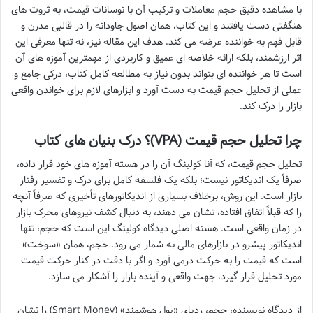
با مشاهده دقیق حجم معاملات و ترکیب آن با نوسانات قیمت، به ثروت های
هنگفتی دست یافتند و این کتاب، همان اصول جاودانه را در قالبی مدرن و
قابل فهم به خواننده عرضه می کند. هدف این مقاله نیز، نه تنها معرفی این
اثر ارزشمند، بلکه ارائه خلاصه ای عمیق و کاربردی از مهمترین آموزه های آن
است تا هر خواننده ای بتواند بدون نیاز به مطالعه کامل کتاب، درکی جامع و
عملی از تحلیل حجم قیمت به دست آورد و ابزارهای لازم برای خواندن واقعی
بازار را درک کند.
چرا تحلیل حجم قیمت (VPA)؟ درک بنیان های کتاب
تحلیل حجم قیمت، که آنا کولینگ آن را در هسته آموزه های خود قرار داده،
صرفاً یک اندیکاتور نیست؛ بلکه یک فلسفه کامل برای درک و تفسیر رفتار
بازار است. این روش، برخلاف بسیاری از اندیکاتورهای تأخیری که صرفاً آنچه
را که قبلاً اتفاق افتاده، نشان می دهند، به دنبال کشف نیروهای محرک بازار
در زمان واقعی است. هسته اصلی دیدگاه کولینگ این است که حجم، تنها
اندیکاتور پیشرو در بازارهای مالی به شمار می رود. حجم، همان «سوخت»
است که قیمت را به حرکت درمی آورد و اگر با دقت در کنار حرکت قیمت
مورد تحلیل قرار گیرد، جهت واقعی و آینده بازار را آشکار می سازد.
از دیدگاه نویسنده، حجم، ردپای «پول هوشمند» (Smart Money) را نشان