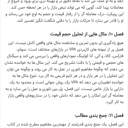
دهد و به او کمک می کند تا نقاط دقیق تر و بهینه تری برای ورود و خروج از
معاملات پیدا کند، گویی که می تواند نبض بازار را در هر لحظه حس کند.
این رویکرد، درک معامله گر را از رفتار قیمت و حجم به اوج خود می رساند و
او را قادر می سازد تا حرکات بازار را با دقتی شگفت انگیز تفسیر کند.
فصل ۱۰: مثال هایی از تحلیل حجم قیمت
هیچ یادگیری ای بدون تمرین و مشاهده مثال های واقعی کامل نیست. این
فصل پر از نمونه های کاربردی VPA در بازارهای مختلف است: سهام،
فارکس، کالا، و آتی. آنا کولینگ نمودارهای واقعی را بررسی می کند و سیگنال
های حجمی و قیمتی را با دقت تشریح می کند. این مثال ها به خواننده نشان
می دهند که چگونه مفاهیم تئوری در عمل به کار می روند و چگونه می توان
این تحلیل را در هر بازار و در هر تایم فریمی به کار برد. تنوع مثال ها به
خواننده اطمینان می دهد که VPA یک روش جهانی است و محدود به یک
دارایی یا بازار خاص نیست. این فصل، پل بین تئوری و عمل را می سازد و به
معامله گر این امکان را می دهد که دانش خود را در سناریوهای واقعی بازار
به کار گیرد.
فصل ۱۱: جمع بندی مطالب
این فصل، یک جمع بندی قدرتمند از مهمترین مفاهیم مطرح شده در کتاب