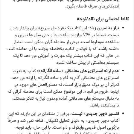
اندیکاتورهای صرف فاصله بگیرد.
نقاط احتمالی برای نقد/توجه
نیاز به تمرین زیاد:
این کتاب یک «راه حل سریع» برای پولدار شدن
نیست. تسلط بر VPA نیازمند ساعت ها و حتی سال ها تمرین و
مشاهده نمودارها است. برخی از معامله گران ممکن است انتظار
داشته باشند که با خواندن کتاب، بلافاصله بتوانند با آن معامله کنند،
در حالی که این کتاب بیشتر یک مهارت را آموزش می دهد تا یک
سیستم معاملاتی از پیش ساخته شده.
عدم ارائه استراتژی های معاملاتی «ساده انگارانه»:
کتاب به ندرت
استراتژی های معاملاتی گام به گام و ساده انگارانه را ارائه می دهد.
تمرکز آن بر درک عمیق بازار است، نه دستورالعمل های «ورود در
اینجا، خروج در آنجا». این موضوع ممکن است برای معامله گرانی که
به دنبال سیستم های معاملاتی آماده و بدون نیاز به تفکر هستند،
ناامیدکننده باشد.
تفسیر «چیز جدیدی» نیست:
برخی از منتقدان بر این باورند که این
کتاب «چیز جدیدی» به دنیای تحلیل تکنیکال اضافه نمی کند و صرفاً
بازگویی اصول قدیمی وایکوف و داو است. با این حال، باید توجه