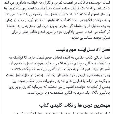
است. نویسنده با تأکید بر اهمیت تمرین و تکرار، به خواننده یادآوری می کند
که تسلط بر VPA یک فرآیند مداوم است و نیازمند مشاهده پیوسته نمودارها
و اعمال اصول آموخته شده است. این فصل، حس همراهی را تقویت می کند
و به خواننده انگیزه می دهد که آموخته هایش را به کار گیرد و به مرور زمان
به یک تحلیل گر و معامله گر ماهرتر تبدیل شود. این جمع بندی به معامله
گر کمک می کند تا مسیر یادگیری خود را مرور کند و نقاط اصلی را برای
تمرکز مجدد شناسایی نماید.
فصل ۱۲: نسل آینده حجم و قیمت
فصل پایانی کتاب، نگاهی به آینده تحلیل حجم قیمت دارد. آنا کولینگ به
پیشرفت های آتی و چشم انداز VPA می پردازد، هرچند اصول بنیادین آن
تغییرناپذیرند. این فصل به خواننده دیدگاهی می دهد که چگونه VPA، با
وجود ریشه های تاریخی خود، همچنان یک ابزار زنده و در حال تکامل است
و چگونه می تواند با فناوری های جدید و تغییرات بازار همگام شود. این
بخش از کتاب به خواننده اطمینان می بخشد که سرمایه گذاری او بر روی
یادگیری VPA، یک سرمایه گذاری بلندمدت و با ارزش است.
مهمترین درس ها و نکات کلیدی کتاب
کتاب «راهنمای جامع تحلیل حجم قیمت» به هر معامله گر بینش های