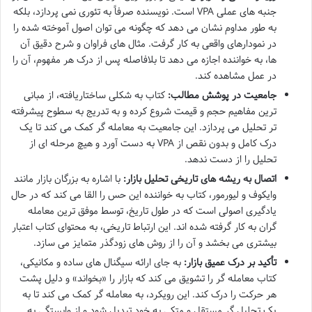
جنبه های عملی VPA است. نویسنده صرفاً به تئوری نمی پردازد، بلکه
به طور مداوم نشان می دهد که چگونه می توان اصول آموخته شده را
در نمودارهای واقعی به کار گرفت. مثال های فراوان و شرح دقیق آن
ها، به خواننده اجازه می دهد تا بلافاصله پس از درک هر مفهوم، آن را
در عمل مشاهده کند.
جامعیت در پوشش مطالب:
کتاب به شکلی ساختاریافته، از مبانی
ترین مفاهیم حجم و قیمت شروع کرده و به تدریج به سطوح پیشرفته
تر تحلیل می پردازد. این جامعیت به معامله گر کمک می کند تا یک
درک کامل و بدون نقص از VPA به دست آورد و هیچ مرحله ای از
تحلیل را از دست ندهد.
اتصال به ریشه های تاریخی تحلیل بازار:
با اشاره به بزرگان بازار مانند
وایکوف و لیورمور، کتاب به خواننده این حس را القا می کند که در حال
یادگیری اصولی است که در طول تاریخ، توسط موفق ترین معامله
گران به کار گرفته شده اند. این ارتباط تاریخی، به محتوای کتاب اعتبار
بیشتری می بخشد و آن را از روش های زودگذر متمایز می سازد.
تأکید بر درک عمیق بازار:
به جای ارائه سیگنال های ساده و مکانیکی،
کتاب معامله گر را تشویق می کند که بازار را «بخواند» و دلیل پشت
هر حرکت را درک کند. این رویکرد، به معامله گر کمک می کند تا به
یک تحلیل گر مستقل و متکی به خود تبدیل شود و از وابستگی به