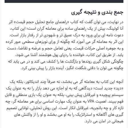
جمع بندی و نتیجه گیری
در نهایت، می توان گفت که کتاب «راهنمای جامع تحلیل حجم قیمت» اثر
آنا کولینگ، بیش از یک راهنمای ساده برای معامله گران است؛ این کتاب،
دعوت نامه ای برای ورود به درک عمیق تر و شهودی تر از رفتار بازار است.
این اثر به معامله گر می آموزد که چگونه از ورای نویزهای سطحی عبور کرده
و به جوهره اصلی حرکات قیمت، یعنی تعامل حجم و عرضه و تقاضا، دست
یابد. از طریق این کتاب، خواننده با ردپای پول هوشمند آشنا می شود،
چگونگی شکل گیری روندها و بازگشت ها را کشف می کند و در می یابد که
چگونه می توان با دقتی شگفت انگیز، آینده بازار را پیش بینی کرد.
آنچه این کتاب به معامله گر می بخشد، نه صرفاً چند اندیکاتور، بلکه یک
«دید» جدید است؛ دیدگاهی که به او اجازه می دهد بازار را نه به عنوان یک
سیستم پیچیده و غیرقابل پیش بینی، بلکه به عنوان یک بازی منطقی و قابل
فهم ببیند. اهمیت VPA به عنوان یک مهارت اساسی برای هر معامله گر، چه
تازه کار و چه باتجربه، غیرقابل انکار است. این روش تحلیلی، توانایی تصمیم
گیری های آگاهانه و استراتژیک را به او می بخشد و او را از واکنش های
هیجانی در امان می دارد.