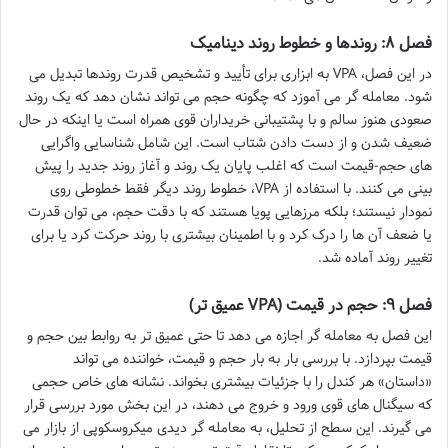
فصل ۸: روندها و خطوط روند دینامیک
در این فصل، VPA به ابزاری برای تأیید و تشخیص قدرت روندها تبدیل می
شود. معامله گر می آموزد که چگونه حجم می تواند نشان دهد که یک روند
صعودی هنوز سالم و با پشتیبانی خریداران قوی همراه است یا اینکه در حال
ضعیف شدن و از دست دادن شتاب است. این شامل شناسایی واگرایی
های حجم-قیمت است که اغلب پایان یک روند و آغاز روند جدید را پیش
بینی می کنند. با استفاده از VPA، خطوط روند دیگر فقط خطوطی روی
نمودار نیستند؛ بلکه مرزهایی پویا هستند که با دقت حجم، می توان قدرت
یا ضعف آن ها را درک کرد و با اطمینان بیشتری با روند حرکت کرد یا برای
تغییر روند آماده شد.
فصل ۹: حجم در قیمت (VPA عمیق تر)
این فصل به معامله گر اجازه می دهد تا حتی عمیق تر به روابط بین حجم و
قیمت بپردازد. با بررسی بار به بار حجم و قیمت، خواننده می تواند
«داستان» هر کندل را با جزئیات بیشتری بخواند. نشانه های خاص حجمی
که سیگنال های قوی ورود و خروج می دهند، در این بخش مورد بررسی قرار
می گیرند. این سطح از تحلیل، به معامله گر دیدی میکروسکوپی از بازار می