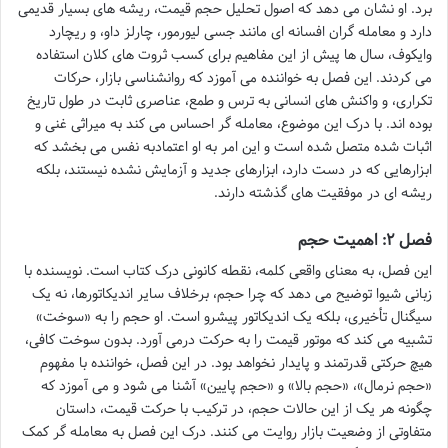
برد. او نشان می دهد که اصول تحلیل حجم قیمت، ریشه های بسیار قدیمی
دارد و معامله گران افسانه ای مانند جسی لیورمور، چارلز داو، و ریچارد
وایکوف، سال ها پیش از این مفاهیم برای کسب ثروت های کلان استفاده
می کردند. این فصل به خواننده می آموزد که روانشناسی بازار، حرکات
تکراری، و واکنش های انسانی به ترس و طمع، عناصری ثابت در طول تاریخ
بوده اند. با درک این موضوع، معامله گر احساس می کند به میراثی غنی و
اثبات شده متصل شده است و این امر به او اعتمادبه نفس می بخشد که
ابزارهایی که در دست دارد، ابزارهای جدید و آزمایش نشده نیستند، بلکه
ریشه ای در موفقیت های گذشته دارند.
فصل ۲: اهمیت حجم
این فصل، به معنای واقعی کلمه، نقطه کانونی درک کتاب است. نویسنده با
زبانی شیوا توضیح می دهد که چرا حجم، برخلاف سایر اندیکاتورها، نه یک
سیگنال تأخیری، بلکه یک اندیکاتور پیشرو است. او حجم را به «سوخت»
تشبیه می کند که موتور قیمت را به حرکت درمی آورد. بدون سوخت کافی،
هیچ حرکتی قدرتمند و پایدار نخواهد بود. در این فصل، خواننده با مفهوم
«حجم نرمال»، «حجم بالا» و «حجم پایین» آشنا می شود و می آموزد که
چگونه هر یک از این حالات حجم، در ترکیب با حرکت قیمت، داستان
متفاوتی از وضعیت بازار روایت می کنند. درک این فصل به معامله گر کمک