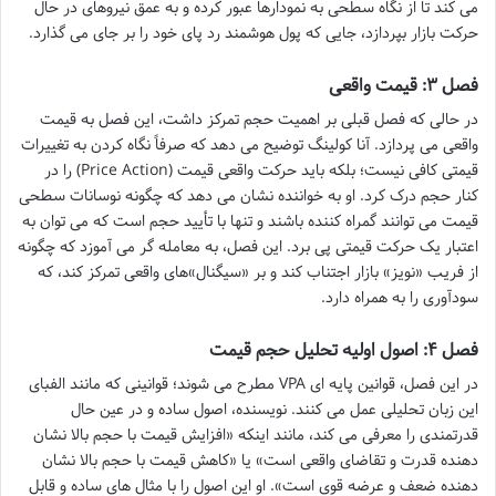
می کند تا از نگاه سطحی به نمودارها عبور کرده و به عمق نیروهای در حال
حرکت بازار بپردازد، جایی که پول هوشمند رد پای خود را بر جای می گذارد.
فصل ۳: قیمت واقعی
در حالی که فصل قبلی بر اهمیت حجم تمرکز داشت، این فصل به قیمت
واقعی می پردازد. آنا کولینگ توضیح می دهد که صرفاً نگاه کردن به تغییرات
قیمتی کافی نیست؛ بلکه باید حرکت واقعی قیمت (Price Action) را در
کنار حجم درک کرد. او به خواننده نشان می دهد که چگونه نوسانات سطحی
قیمت می توانند گمراه کننده باشند و تنها با تأیید حجم است که می توان به
اعتبار یک حرکت قیمتی پی برد. این فصل، به معامله گر می آموزد که چگونه
از فریب «نویز» بازار اجتناب کند و بر «سیگنال»های واقعی تمرکز کند، که
سودآوری را به همراه دارد.
فصل ۴: اصول اولیه تحلیل حجم قیمت
در این فصل، قوانین پایه ای VPA مطرح می شوند؛ قوانینی که مانند الفبای
این زبان تحلیلی عمل می کنند. نویسنده، اصول ساده و در عین حال
قدرتمندی را معرفی می کند، مانند اینکه «افزایش قیمت با حجم بالا نشان
دهنده قدرت و تقاضای واقعی است» یا «کاهش قیمت با حجم بالا نشان
دهنده ضعف و عرضه قوی است». او این اصول را با مثال های ساده و قابل