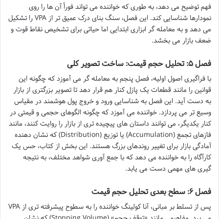
فهم توضیح می دهد، به طوری که خواننده می تواند فوراً آن ها را روی
نمودارها شناسایی کند. این فصل، سنگ بنای درک عمیق تر از VPA را تشکیل
می دهد و به معامله گر ابزاری ابتدایی اما حیاتی برای تشخیص نقاط قوت و
ضعف بازار می بخشد.
فصل ۵: تحلیل حجم قیمت: ساخت تصویر کلی
با فراگیری اصول اولیه، فصل پنجم به معامله گر می آموزد که چگونه این
قوانین را مانند قطعات یک پازل کنار هم قرار دهد تا تصویر بزرگتری از بازار
به دست آید. این فصل به شناسایی ورود و خروج پول هوشمند در مقیاس
وسیع تر می پردازد. خواننده می آموزد که چگونه الگوهای حجمی و قیمتی در
کنار یکدیگر، می توانند داستان های پیچیده تری از بازار را روایت کنند، مانند
فازهای تجمع (Accumulation) یا توزیع (Distribution) که نشان دهنده
آمادگی بازار برای تغییر روندهای بزرگ هستند. این بخش از کتاب، حس یک
کارآگاه را به خواننده می دهد که با جمع آوری شواهد مختلف، به نتیجه
گیری های مهمی دست می یابد.
فصل ۶: سطح بعدی تحلیل حجم قیمت
پس از تسلط بر مبانی، آنا کولینگ خواننده را به سطوح پیشرفته تری از VPA
می برد. مفاهیمی مانند «توقف حجم» (Stopping Volume) که نشان