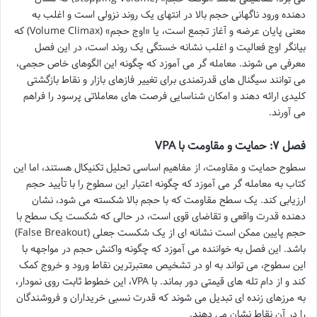
دهنده ورود ناگهانی حجم بالا در انتهای یک روند نزولی است و اغلب به
معنی پایان عرضه و آغاز تجمع است، یا «اوج حجم» (Volume Climax) که
بیانگر اوج فعالیت و اغلب نشانه خستگی یک روند است، در این فصل
معرفی می شوند. معامله گر می آموزد که چگونه این الگوهای خاص حجمی،
می توانند سیگنال های قدرتمندی برای تغییر فازهای بازار و نقاط بازگشتی
کلیدی ارائه دهند و امکان شناسایی فرصت های معاملاتی پرسود را فراهم
می آورند.
فصل ۷: حمایت و مقاومت با VPA
سطوح حمایت و مقاومت، از مفاهیم اساسی تحلیل تکنیکال هستند، اما این
کتاب به معامله گر می آموزد که چگونه اعتبار این سطوح را با تأیید حجم
ارزیابی کند. یک سطح مقاومت که با حجم بالا شکسته می شود، نشان
دهنده قدرت واقعی و تقاضای قوی است، در حالی که شکست یک سطح با
حجم پایین ممکن است نشانه ای از یک شکست جعلی (False Breakout)
باشد. این فصل به خواننده می آموزد که چگونه واکنش حجم در مواجهه با
این سطوح، می تواند به او در تشخیص معتبرترین نقاط ورود و خروج کمک
کند و از دام تله های قیمتی دور بماند. با VPA، این خطوط ثابت روی نمودار،
به مرزهای زنده ای تبدیل می شوند که قدرت نسبی خریداران و فروشندگان
را در آن نقاط نشان می دهند.