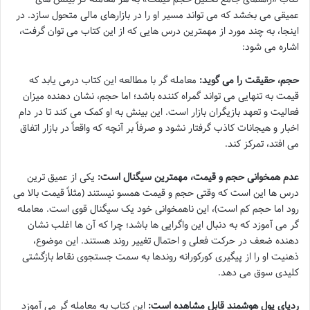
عمیقی می بخشد که می تواند مسیر او را در بازارهای مالی متحول سازد. در
اینجا، به چند مورد از مهمترین درس هایی که از این کتاب می توان گرفت،
اشاره می شود:
حجم، حقیقت را می گوید:
معامله گر با مطالعه این کتاب درمی یابد که
قیمت به تنهایی می تواند گمراه کننده باشد؛ اما حجم، نشان دهنده میزان
فعالیت و تعهد بازیگران بازار است. این بینش به او کمک می کند تا در دام
اخبار و هیجانات کاذب گرفتار نشود و صرفاً بر آنچه که واقعاً در بازار اتفاق
می افتد، تمرکز کند.
عدم همخوانی حجم و قیمت، مهمترین سیگنال است:
یکی از عمیق ترین
درس ها این است که وقتی حجم و قیمت همسو نیستند (مثلاً قیمت بالا می
رود اما حجم کم است)، این ناهمخوانی خود یک سیگنال قوی است. معامله
گر می آموزد که به دنبال این واگرایی ها باشد؛ چرا که آن ها اغلب نشان
دهنده ضعف در حرکت فعلی و احتمال تغییر روند هستند. این موضوع،
ذهنیت او را از پیگیری کورکورانه روندها به سمت جستجوی نقاط بازگشتی
کلیدی سوق می دهد.
ردپای پول هوشمند قابل مشاهده است:
این کتاب به معامله گر می آموزد