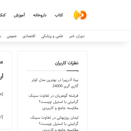
کتاب
داروخانه
آموزش
کنکو
دوران خبر
علمی و پزشکی
اقتصادی
عمومی
ب
نظرات کاربران
ار
بیتا آذرپیرا
در
بهترین مدل کولر
گازی گری 24000
[vc_row][vc_column][vc_column_text]تماس با تیم دوران خبر از طریق ایمیل زیر امکان پذیر است :
فرشته گوهریان
در
تفاوت سینک
گرانیتی با استیل چیست؟
مقایسه جامع و کاربردی
[/vc_column_text][/vc_column][/vc_row]
ایمان روزبهانی
در
تفاوت سینک
گرانیتی با استیل چیست؟
مقایسه جامع و کاربردی