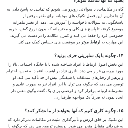
باشید که آنها ساکت شوند)؟
گاه در مکالمات، با سوالاتی روبرو می شویم که تمایلی به پاسخ دادن به
آن ها نداریم. این فصل تکنیک های مودبانه برای طفره رفتن از
پاسخگویی به سوالات ناخواسته را آموزش می دهد. از تغییر ماهرانه
موضوع گرفته تا پاسخ های کلی و محترمانه که بدون دروغ گفتن، حریم
خصوصی فرد را حفظ می کنند و کنترل مکالمه را در دست می گیرند.
این مهارت به
ارتباط موثر
در موقعیت های حساس کمک می کند.
۱۴. چگونه با یک سلبریتی حرف بزنید؟
این بخش اصول ارتباط با افراد شناخته شده یا با جایگاه اجتماعی بالا را
مورد بررسی قرار می دهد. نادری نژاد بر اهمیت اعتماد به نفس، احترام
و پرهیز از رفتارهای متملقانه یا شیفتگی بیش از حد تأکید می کند. او
توضیح می دهد که چگونه می توان با این افراد نیز به صورت عادی و
محترمانه ارتباط برقرار کرد و فرصتی برای یک گفت وگوی معنی دار
ایجاد نمود، نه صرفاً یک مواجهه طرفداری.
۱۵. چگونه کاری کنیم که آنها بخواهند از ما تشکر کنند؟
این تکنیک بر خلق ارزش و تأثیرگذاری مثبت در مکالمات تمرکز دارد که
به قدردانی متقابل منجر می شود. نویسنده توضیح می دهد که چگونه با