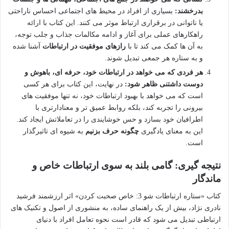
بدرخشند:
بسیاری از افراد در محیط های اجتماعی احساس ناراحتی
یا ناتوانی در برقراری ارتباط موثر می کنند. این کتاب با ارائه
راهکارهای عملی برای آغاز و ادامه مکالمات جذاب و جلب توجه،
به آن ها کمک می کند تا با
رازهای موفقیت در ارتباطات
آشنا شده
و به ستاره هر جمعی تبدیل شوند.
هر فردی که می خواهد در ارتباطات خود، حرفه ای، باهوش و
دوست داشتنی ظاهر شود:
در نهایت، این کتاب برای هر کسی
است که می خواهد با بهبود ارتباطات خود، نه تنها موفقیت های
بیرونی را تجربه کند، بلکه روابط عمیق تر و معنادارتری با
اطرافیان خود بسازد و حس خوشایندی را در تعاملاتش ایجاد کند.
این به معنای یادگیری
چگونه حرف بزنیم
به شیوه ای تاثیرگذار
است.
نتیجه گیری: گامی بلند به سوی ارتباطات خاص و
ماندگار
کتاب «ستاره ارتباطات شو 3: خاص صحبت کردن» اثر ارزشمند فرشید
نادری نژاد، بیش از یک راهنمای ساده، به منشوری از اصول و تکنیک های
ارتباطی تبدیل می شود که قادر است نحوه تعامل افراد با دنیای