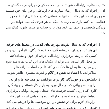
کتاب «ستاره ارتباطات شو 3: خاص صحبت کردن» برای طیف گسترده
ای از افراد که به دنبال ارتقاء مهارت های ارتباطی و فن بیان خود هستند،
ضروری است. این کتاب نه تنها به کسانی که در مشاغل ارتباط محور
فعالیت می کنند یاری می رساند، بلکه به هر فردی که می خواهد در
زندگی شخصی و اجتماعی خود موثرتر و جذاب تر ظاهر شود، کمک می
کند.
افرادی که به دنبال تقویت مهارت های کلامی در محیط های حرفه
ای هستند:
مدیران، فروشندگان، مذاکره کنندگان، کارآفرینان، و هر
کسی که نیازمند برقراری ارتباطات حرفه ای قوی و متقاعدکننده
در محل کار است، می تواند از تکنیک های این کتاب بهره مند شود.
این مهارت ها به آن ها کمک می کند تا در جلسات، ارائه ها و
مذاکرات، با
اعتماد به نفس در کلام
و قدرت بیشتری ظاهر شوند.
دانشجویان و جویندگان کار برای موفقیت در مصاحبه ها و ارائه:
برای دانشجویانی که در حال ورود به بازار کار هستند و جویندگان
کاری که در پی کسب فرصت های شغلی بهترند، توانایی برقراری
ارتباط مؤثر در مصاحبه ها و ارائه ایده ها، حیاتی است. این کتاب،
ابزارهای لازم برای درخشش در این موقعیت ها را فراهم می کند.
کسانی که می خواهند در جمع های اجتماعی، مهمانی ها و جلسات