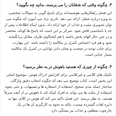
۳. چگونه وقتی که شغلتان را می پرسند، بدانید چه بگویید؟
این فصل راهکارهایی هوشمندانه برای پاسخ گویی به سوالات شخصی،
به ویژه درباره شغل، ارائه می دهد. نادری نژاد می آموزد که چگونه می
توان تصویری مثبت و جذاب از خود ارائه داد، بدون اینکه اطلاعات بیش از
حد یا نامناسبی فاش شود. تمرکز بر این است که پاسخ ها کوتاه، مختصر
و در عین حال الهام بخش باشند تا هم کنجکاوی طرف مقابل برانگیخته
شود و هم فرد احساس کنترل بر مکالمه را داشته باشد. این مهارت،
برای جلب توجه در صحبت و نشان دادن توانایی در کنترل یک مکالمه
بسیار حیاتی است.
۴. چگونه از چیزی که هستید باهوش تر به نظر برسید؟
تکنیک های کلامی و غیرکلامی برای افزایش ادراک هوش، موضوع اصلی
این بخش است. کتاب توضیح می دهد که چگونه انتخاب دقیق واژگان،
ساختار جمله بندی صحیح، استفاده از استعاره ها و تشبیهات، و حتی نحوه
استفاده از مکث ها می تواند به افراد کمک کند تا باهوش تر از آنچه صرفاً
هستند، به نظر برسند. این فصل تاکید می کند که هوش در کلام، تنها به
دایره لغات گسترده نیست، بلکه به نحوه به کارگیری آن ها در یک
چارچوب منطقی و جذاب نیز بستگی دارد.