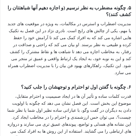
۵. چگونه مضطرب به نظر نرسیم (و اجازه دهیم آنها شباهتتان را
کشف کنند)؟
مدیریت اضطراب و استرس در مکالمات، به ویژه در موقعیت های جدید
یا مهم، یکی از چالش های رایج است. نادری نژاد در این فصل به تکنیک
هایی اشاره می کند که به افراد کمک می کند تا آرامش خود را حفظ
کرده و طبیعی به نظر برسند. او بیان می کند که راحتی و صداقت در
رفتار، به مخاطب اجازه می دهد تا شباهت ها و نقاط مشترک را کشف
کند و این به نوبه خود، به ایجاد یک ارتباط واقعی و عمیق تر منجر می
شود. این تکنیک، راهکارهای بهبود فن بیان را با مدیریت اضطراب همراه
می سازد.
۶. چگونه با گفتن اول تو احترام و توجهشان را جلب کنید؟
قدرت کلمات ساده و تأثیر آن ها در ایجاد صمیمیت و احترام متقابل،
موضوع این بخش است. این فصل نشان می دهد که چگونه با اولویت
دادن به دیگران در گفت وگو، با عباراتی ساده نظیر اول شما یا نظر شما
چیست؟، می توان حس ارزشمندی و احترام را در مخاطب ایجاد کرد.
این نشانه های همدلی و تواضع، پیوندهای عمیق تری می سازند و دروازه
های ارتباطی را می گشایند. استفاده از این روش ها به افراد کمک می