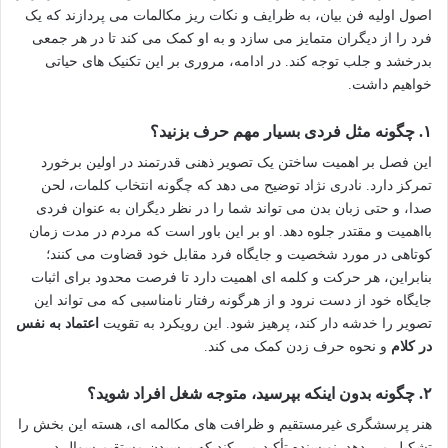
اصول اولیه فن بیان، به ظرایف و نکات ریز مکالمات می پردازند که یک
فرد را از دیگران متمایز می سازد و به او کمک می کند تا در هر جمعی
بدرخشد و جلب توجه کند. در ادامه، مروری بر این تکنیک های حیاتی
خواهیم داشت.
۱. چگونه مثل فردی بسیار مهم حرف بزنید؟
این فصل بر اهمیت ساختن یک تصویر ذهنی قدرتمند در اولین برخورد
تمرکز دارد. نادری نژاد توضیح می دهد که چگونه انتخاب کلمات، لحن
صدا، و حتی زبان بدن می تواند شما را در نظر دیگران به عنوان فردی
بااهمیت و مقتدر جلوه دهد. او بر این باور است که مردم در مدت زمان
کوتاهی در مورد شخصیت و جایگاه فرد مقابل خود قضاوت می کنند؛
بنابراین، هر حرکت و کلمه ای اهمیت دارد تا فرصت محدود برای اثبات
جایگاه خود از دست نرود و از هرگونه رفتار نامناسبی که می تواند این
تصویر را خدشه دار کند، پرهیز شود. این رویکرد به تقویت
اعتماد به نفس
در کلام
و نحوه حرف زدن کمک می کند.
۲. چگونه بدون اینکه بپرسید، متوجه شغل افراد شوید؟
هنر پرسشگری غیرمستقیم و ظرافت های مکالمه ای، هسته این بخش را
تشکیل می دهد. نویسنده تأکید می کند که پرسیدن مستقیم سوال در