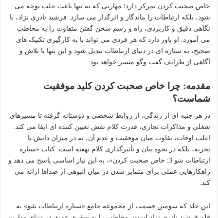
خاص صحبت کردن تمرکز دارد؛ مهارتی که نه تنها باعث جلب توجه می
شود، بلکه ارتباطات را ماندگار و اثرگذار می سازد. فرشید نادری نژاد، با
نگاهی دقیق و کاربردی، راه و رسم سخن گفتن متفاوت را به مخاطب
می آموزد. او باور دارد که هر فردی می تواند با به کارگیری تکنیک های
صحیح، به ستاره ای در دنیای ارتباطات تبدیل شود و این تنها با تلاش و
آگاهی از ظرایف گفت وگو میسر خواهد بود.
مقدمه: چرا خاص صحبت کردن کلید موفقیت
شماست؟
در هر جنبه ای از زندگی، از روابط شخصی و دوستانه گرفته تا مسیرهای
شغلی و مذاکرات تجاری، قدرت کلام نقش تعیین کننده ای ایفا می کند.
اغلب اوقات، تفاوت میان موفقیت و عدم آن، نه در میزان دانش یا
تجربه، بلکه در نحوه بیان و تأثیرگذاری کلام نهفته است. کتاب «ستاره
ارتباطات شو 3: خاص صحبت کردن»، به این نیاز اساسی پاسخ می دهد و
راهکارهایی عملی برای متمایز شدن در میان انبوهی از صداها ارائه می
کند.
این جلد که سومین قسمت از مجموعه جامع «ستاره ارتباطات شو» به
قلم فرشید نادری نژاد است، مخاطب را به سفری عمیق در دنیای مهارت