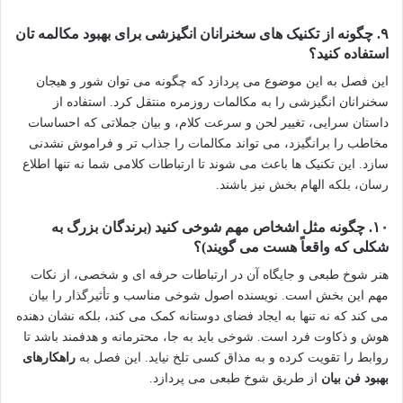
۹. چگونه از تکنیک های سخنرانان انگیزشی برای بهبود مکالمه تان
استفاده کنید؟
این فصل به این موضوع می پردازد که چگونه می توان شور و هیجان
سخنرانان انگیزشی را به مکالمات روزمره منتقل کرد. استفاده از
داستان سرایی، تغییر لحن و سرعت کلام، و بیان جملاتی که احساسات
مخاطب را برانگیزد، می تواند مکالمات را جذاب تر و فراموش نشدنی
سازد. این تکنیک ها باعث می شوند تا ارتباطات کلامی شما نه تنها اطلاع
رسان، بلکه الهام بخش نیز باشند.
۱۰. چگونه مثل اشخاص مهم شوخی کنید (برندگان بزرگ به
شکلی که واقعاً هست می گویند)؟
هنر شوخ طبعی و جایگاه آن در ارتباطات حرفه ای و شخصی، از نکات
مهم این بخش است. نویسنده اصول شوخی مناسب و تأثیرگذار را بیان
می کند که نه تنها به ایجاد فضای دوستانه کمک می کند، بلکه نشان دهنده
هوش و ذکاوت فرد است. شوخی باید به جا، محترمانه و هدفمند باشد تا
روابط را تقویت کرده و به مذاق کسی تلخ نیاید. این فصل به
راهکارهای
بهبود فن بیان
از طریق شوخ طبعی می پردازد.