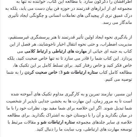
اطرافشان را دگرگون سازد. با مطالعه این کتاب، خواننده نه تنها به
مجموعه ای از ابزارهای قدرتمند در حوزه فن بیان دست می یابد، بلکه به
درک عمیق تری از پیچیدگی های تعاملات انسانی و چگونگی ایجاد تأثیری
ماندگار می رسد.
از یادگیری نحوه ایجاد اولین تأثیر قدرتمند تا هنر پرسشگری غیرمستقیم،
مدیریت اضطراب، و حتی نحوه انتقال اخبار ناخوشایند، هر فصل از این
کتاب به جنبه ای حیاتی از
مهارت های ارتباطی
و
ارتباط کلامی
می
پردازد. این کتاب شما را قادر می سازد تا نه تنها خاص صحبت کنید، بلکه
خاص فکر کنید و خاص رفتار کنید. برای تسلط کامل بر این تکنیک ها،
مطالعه کامل کتاب
ستاره ارتباطات شو 3: خاص صحبت کردن
را به شما
توصیه می کنیم.
این مسیر، نیازمند تمرین و به کارگیری مداوم تکنیک های آموخته شده
است تا به مرور زمان، این مهارت ها به بخشی جدایی ناپذیر از شخصیت
شما تبدیل شوند. اگر این خلاصه برای شما مفید بود، نظرات خود را با ما
در میان بگذارید و آن را با دوستان خود به اشتراک بگذارید. برای مطالعه
خلاصه ی سایر جلدهای مجموعه
ستاره ارتباطات شو
و مقالات مرتبط با
توسعه مهارت های ارتباطی، وب سایت ما را دنبال کنید.