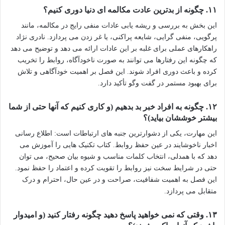
۱۱. چگونه از بدترین عادت مکالمه ای دنیا دوری کنیم؟
این بخش به بررسی و ریشه یابی عادات منفی رایج در مکالمه، مانند
پرگویی، منفی گرایی، شایعه پراکنی، یا غر زدن می پردازد. نادری نژاد
راهکارهای عملی برای غلبه بر این عادات ارائه می دهد و توضیح می دهد
که چگونه این رفتارها می توانند به صورت ناخودآگاه، روابط را تخریب
کرده و باعث دوری افراد شوند. این فصل بر اهمیت خودآگاهی و تلاش
برای بهبود مستمر در گفت وگو تأکید دارد.
۱۲. چگونه به افراد خبر بد بدهیم (و کاری کنیم که آنها حتی از شما
بیشتر خوششان بیاید)؟
این مهارت، یکی از دشوارترین جنبه های ارتباطات است: اطلاع رسانی
اخبار ناخوشایند در عین حفظ روابط. کتاب تکنیک هایی را آموزش می
دهد که با همدلی، انتخاب کلمات مناسب و شیوه بیان صحیح، می توان
حتی در شرایط سخت نیز روابط را تقویت کرده و اعتماد را حفظ نمود.
این فصل به اهمیت شفافیت، صراحت و در عین حال، احترام و درک
متقابل می پردازد.
۱۳. وقتی که نمی خواهید پاسخ دهید چگونه رفتار کنید (و امیدوار