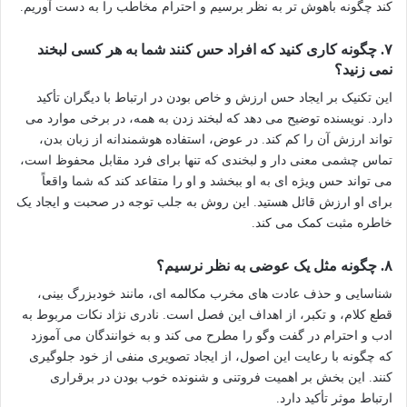
کند چگونه باهوش تر به نظر برسیم و احترام مخاطب را به دست آوریم.
۷. چگونه کاری کنید که افراد حس کنند شما به هر کسی لبخند
نمی زنید؟
این تکنیک بر ایجاد حس ارزش و خاص بودن در ارتباط با دیگران تأکید
دارد. نویسنده توضیح می دهد که لبخند زدن به همه، در برخی موارد می
تواند ارزش آن را کم کند. در عوض، استفاده هوشمندانه از زبان بدن،
تماس چشمی معنی دار و لبخندی که تنها برای فرد مقابل محفوظ است،
می تواند حس ویژه ای به او ببخشد و او را متقاعد کند که شما واقعاً
برای او ارزش قائل هستید. این روش به جلب توجه در صحبت و ایجاد یک
خاطره مثبت کمک می کند.
۸. چگونه مثل یک عوضی به نظر نرسیم؟
شناسایی و حذف عادت های مخرب مکالمه ای، مانند خودبزرگ بینی،
قطع کلام، و تکبر، از اهداف این فصل است. نادری نژاد نکات مربوط به
ادب و احترام در گفت وگو را مطرح می کند و به خوانندگان می آموزد
که چگونه با رعایت این اصول، از ایجاد تصویری منفی از خود جلوگیری
کنند. این بخش بر اهمیت فروتنی و شنونده خوب بودن در برقراری
ارتباط موثر تأکید دارد.