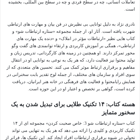
تعاملات انسانی، چه در سطح فردی و چه در سطح بین المللی، بخشیده
است.
نادری نژاد به دلیل توانایی بی نظیرش در فن بیان و مهارت های ارتباطی
شهرت یافته است. آثار او، از جمله مجموعه «ستاره ارتباطات شو» و
کتاب هایی نظیر «ارتباطات مؤثر در املاک» و «دنده یک مهارت های
ارتباطی»، همگی بر آموزش کاربردی و ارتقاء توانمندی های گفت وگو
محور تمرکز دارند. او همچنین در زمینه های کارگردانی، تدریس زبان و
تولید محتوا نیز فعالیت دارد، که هر یک به نوعی به توانایی او در انتقال
مفاهیم و برقراری ارتباط موثر کمک می کنند. تحسین های متعددی که از
سوی افراد و سازمان های مختلف، از جمله لوح تقدیر بابت سخنرانی در
همایش رایامحتوا و فعالیت های فرهنگی در خانه هنر ایرانیان، دریافت
کرده است، گواهی بر تخصص و اعتبار او در این حوزه است.
هسته کتاب: ۱۴ تکنیک طلایی برای تبدیل شدن به یک
سخنور متمایز
کتاب «ستاره ارتباطات شو 3: خاص صحبت کردن» مجموعه ای از ۱۴
تکنیک کاربردی و کلیدی را ارائه می دهد که هر یک به تنهایی می تواند
تحولی در شیوه برقراری ارتباطات افراد ایجاد کند. این تکنیک ها، فراتر از