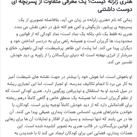
هنری زلزله کیست؟ یک معرفی متفاوت از پسربچه ای
دوست داشتنی
زمانی که نام «هنری زلزله» بر زبان می آید، بلافاصله تصویری از یک
پسربچه ی پرشور، بازیگوش و کمی هم کله شق در ذهن نقش می بندد.
هنری نه فقط یک نام، بلکه یک نماد است؛ نماد کودکی که از قوانین و
محدودیت ها گریزان است و همیشه راهی برای به دردسر انداختن خود و
دیگران پیدا می کند. اما پشت این ظاهر پرشیطنت، کودکی باهوش، خلاق و
سرشار از انرژی نهفته است که دنیای بزرگسالان را از زاویه ی دید خودش
تفسیر می کند.
او باهوش است، اما هوش خود را بیشتر در جهت نقشه های شیطنت آمیز
به کار می برد تا انجام تکالیف مدرسه. او لجباز است، اما این لجبازی ریشه
در میل شدید او به استقلال و نپذیرفتن زورگویی دارد. هنری کودکی است که
از نظم گریزان است، اما همیشه یک منطق خاص و گاهی کاملاً درهم ریخته
برای اقداماتش دارد که از دید خودش کاملاً توجیه پذیر است. کودکان، با
خواندن ماجراهای هنری، احساس همذات پنداری عمیقی پیدا می کنند. آن
ها در می یابند که تنها نیستند و بسیاری از افکار و تمایلات آن ها برای رهایی
از قوانین بزرگسالان، در قالب هنری به تصویر کشیده شده است. این
همذات پنداری، فضایی امن برای کودکان ایجاد می کند تا با خندیدن به