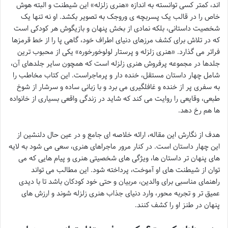
اند، کمتر کسی توانسته به اندازه «هنری زلزله» این شیطنت و البته هوش
خاص را در قالب یک پسربچه ی وروجک به تصویر بکشد. او نه تنها یک
شخصیت داستانی، بلکه نمادی از بخش پنهان و بازیگوش هر کودکی است
که در تلاش برای کشف مرزهای دنیای اطراف خود، گاهی پا را از خط قرمزها
فراتر می گذارد. «هنری زلزله و پرستار لولوخورخوره» یکی از محبوب ترین
جلدها در مجموعه پرفروش هنری زلزله است که همچون سایر جلدهای آن،
شامل چهار داستان مستقل، خنده دار و پرماجراست. این کتاب مخاطب را
به سفری پر از خنده و غافلگیری می برد و با زبانی ساده و سرشار از شوخ
طبعی، وقایعی را روایت می کند که شاید در زندگی واقعی بسیاری از خانواده
ها هم رخ دهد.
هدف از نگارش این مقاله، ارائه خلاصه ای جامع و در عین حال دلنشین از
این چهار داستان است. در کنار مرور ماجراهای هنری، سعی می شود به لایه
های پنهان تر داستان ها، ویژگی های شخصیتی هنری و پیام هایی که می
توان از شیطنت های او آموخت، پرداخته شود. این مطالب می تواند
راهنمای مناسبی برای والدین، مربیان و حتی خود کودکان باشد تا با دیدی
عمیق تر و تجربه محور، وارد دنیای جذاب هنری زلزله شوند و ارزش های
پنهان در طنز او را کشف کنند.