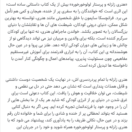
«هنری زلزله و پرستار لولوخورخوره» بیش از یک کتاب داستانی ساده است؛
این اثری است که خوانندگان را به سفری پر از خنده، هیجان و کمی هم تأمل
می برد. فرانچسکا سایمون با خلق شخصیتی مانند هنری، توانسته به بهترین
شکل ممکن، دنیای درونی کودکان، شیطنت های آن ها و تقابلشان با دنیای
بزرگسالان را به تصویر بکشد. خواندن ماجراهای هنری، نه تنها برای کودکان
سرگرم کننده است، بلکه برای والدین و مربیان نیز می تواند دیدگاهی نو از
چالش ها و زیبایی های دوران کودکی ارائه دهد. طنز بی پروا و در عین حال
هوشمندانه ی این کتاب، آن را به ابزاری قدرتمند برای آموزش غیرمستقیم
مفاهیمی چون مسئولیت پذیری، پیامدهای اعمال و چگونگی کنار آمدن با
ناخواسته ها تبدیل کرده است.
هنری زلزله با تمام پردردسری اش، در نهایت یک شخصیت دوست داشتنی
و قابل همذات پنداری است که نشان می دهد حتی در دل بی نظمی و
شیطنت، می توان خلاقیت و هوش را یافت. این کتاب دعوتی است برای
غرق شدن در دنیای پر از انرژی کودکی که شاید هر یک از ما بخش هایی از
آن را در وجود خود یا فرزندانمان تجربه کرده ایم. پس اگر به دنبال کتابی
هستید که بتواند لحظاتی پر از خنده و شادی را برای شما و خانواده تان رقم
بزند و در عین حال، نکاتی ظریف را به یادآوری کند، پیشنهاد می شود که با
هنری زلزله و پرستار لولوخورخوره همراه شوید و خود را در جریان این