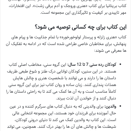
کتاب بریتانیا برای کتاب «هنری وروجک و آدم برفی زشت». این افتخارات،
مهر تاییدی بر کیفیت و تاثیرگذاری این مجموعه است.
این کتاب برای چه کسانی توصیه می شود؟
کتاب «هنری زلزله و پرستار لولوخورخوره» با تمام جذابیت ها و پیام های
پنهانش، برای مخاطبان خاصی طراحی شده است که در ادامه به تفکیک آن
ها معرفی می شوند:
کودکان رده سنی 7 تا 12 سال:
این گروه سنی، مخاطب اصلی کتاب
هستند. در این سنین، کودکان توانایی درک طنز و شوخ طبعی ظریف
داستان ها را دارند و می توانند با شخصیت هنری و چالش هایش
همذات پنداری کنند. زبان ساده و روان کتاب نیز برای این گروه سنی
کاملاً مناسب است و به آن ها کمک می کند تا به راحتی داستان ها را
دنبال کنند و از خواندن آن لذت ببرند.
والدین:
برای والدینی که به دنبال کتاب های سرگرم کننده و در عین
حال آموزنده برای فرزندان خود هستند، این مجموعه انتخابی عالی
است. این کتاب به والدین کمک می کند تا دنیای درونی کودکان،
شیطنت ها و چالش های آن ها را بهتر درک کنند. همچنین، می تواند