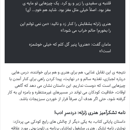
قلنبه ی سفیدی را زیر و رو کرد. یک چیزهایی تو مایه ی
مغز بود. اصلاً خیلی مثل مغز بود. شاید هم خودِ… آی!
هنری زلزله بشقابش را کنار زد و نالید: «من نمی توانم این
را بخورم! حالم خراب می شود!»
مامان گفت: «هنری! پنیر گل کلم که خیلی خوشمزه
است!»
نتیجه ی این تقابل غذایی، هم برای هنری و هم برای خواننده، درس هایی
درباره لجبازی، تغذیه سالم و در نهایت، پیدا کردن راهی برای کنار آمدن با
چیزهایی است که دوست نداریم. این داستان نشان می دهد که گاهی
اوقات، خلاقیت کودکان می تواند در مسیرهای غیرمنتظره و بامزه ای به کار
گرفته شود، حتی اگر هدف آن صرفاً فرار از خوردن سبزیجات باشد.
نامه تشکرآمیز هنری زلزله: دردسرِ ادب!
داستان پایانی کتاب، به یکی دیگر از چالش های رایج کودکی می پردازد:
نوشتن نامه تشکر. هنری مشغول تماشای برنامه ی تلویزیونی مورد علاقه