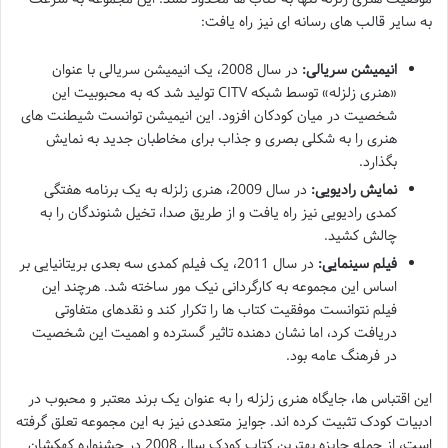
به سایر قالب های رسانه ای نیز راه یافت:
انیمیشن سریالی:
در سال 2008، یک انیمیشن سریالی با عنوان
«هنری زلزله» توسط شبکه CITV تولید شد که به محبوبیت این
شخصیت در میان کودکان افزود. این انیمیشن توانست شیطنت های
هنری را به شکلی بصری و جذاب برای مخاطبان جدید به نمایش
بگذارد.
نمایش رادیویی:
در سال 2009، هنری زلزله به یک برنامه هفتگی
کمدی رادیویی نیز راه یافت و از طریق صدا، تخیل شنوندگان را به
چالش کشید.
فیلم سینمایی:
در سال 2011، یک فیلم کمدی سه بعدی بریتانیایی بر
اساس این مجموعه به کارگردانی نیک مور ساخته شد. هرچند این
فیلم نتوانست موفقیت کتاب ها را تکرار کند و نقدهای متفاوتی
دریافت کرد، اما نشان دهنده تاثیر گسترده و اهمیت این شخصیت
در فرهنگ عامه بود.
این اقتباس ها، جایگاه هنری زلزله را به عنوان یک برند معتبر و محبوب در
ادبیات کودک تثبیت کرده اند. جوایز متعددی نیز به این مجموعه تعلق گرفته
است، از جمله جایزه بهترین کتاب کودک سال 2008 در جشنواره کهکشان