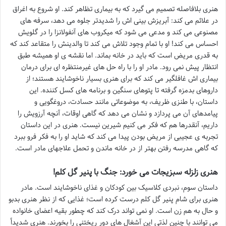
هنری بلافاصله تصمیم می گیرد که به بیماری تظاهر کند. او شروع به اغراق
در علائم می کند: آبریزش بینی اش را شدیدتر جلوه می دهد، سرفه های
مصنوعی می کند و مدعی می شود که میکروب های آنفولانزا را در گلویش
احساس می کند! او با تمام وجود تلاش می کند تا والدینش را متقاعد کند که
به قدری مریض است که باید در خانه بماند. اما نقشه ی او همیشه طبق
انتظار پیش نمی رود. مادر او را با راه حل های غیرمنتظره ای برای درمان
بیماری اش غافلگیر می کند که برای هنری بسیار ناخوشایند هستند؛ از
داروهای بدمزه گرفته تا پتوهای سنگین و برنامه های کسل کننده. این
داستان، با طنزی ظریف، به موضوعاتی مانند حسادت، دروغگویی و
پیامدهای آن می پردازد و نشان می دهد که گاهی اوقات، آنچه آرزویش را
داریم، آنقدرها هم که فکر می کنیم شیرین نیست. هنری در این داستان
تجربه ی عجیبی از مریض بودن پیدا می کند که شاید او را به فکر فرو ببرد
که گاهی مدرسه رفتن بهتر از در خانه ماندن و تحمل علاجهای مادر است.
هنری زلزله سبزیجات می خورد: جنگ با پنیر گل کلم!
داستان سوم، نبردی کلاسیک بین کودکان و غذای ناخوشایند است. مادر
هنری برای شام پنیر گل کلم درست کرده است؛ غذایی که از نظر هنری بدبو
و حال به هم زن است. او نمی تواند درک کند که چطور بقیه اعضای خانواده
می توانند با چنین لذتی این آشغال های دور ریختنی را بخورند. هنری شدیداً