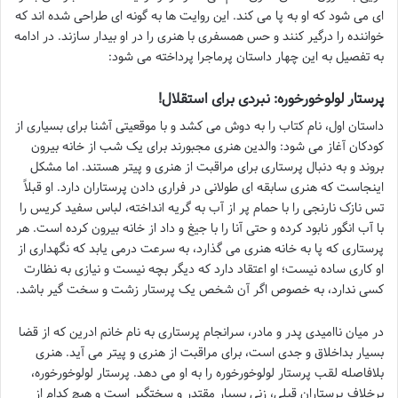
ای می شود که او به پا می کند. این روایت ها به گونه ای طراحی شده اند که
خواننده را درگیر کنند و حس همسفری با هنری را در او بیدار سازند. در ادامه
به تفصیل به این چهار داستان پرماجرا پرداخته می شود:
پرستار لولوخورخوره: نبردی برای استقلال!
داستان اول، نام کتاب را به دوش می کشد و با موقعیتی آشنا برای بسیاری از
کودکان آغاز می شود: والدین هنری مجبورند برای یک شب از خانه بیرون
بروند و به دنبال پرستاری برای مراقبت از هنری و پیتر هستند. اما مشکل
اینجاست که هنری سابقه ای طولانی در فراری دادن پرستاران دارد. او قبلاً
تس نازک نارنجی را با حمام پر از آب به گریه انداخته، لباس سفید کریس را
با آب انگور نابود کرده و حتی آنا را با جیغ و داد از خانه بیرون کرده است. هر
پرستاری که پا به خانه هنری می گذارد، به سرعت درمی یابد که نگهداری از
او کاری ساده نیست؛ او اعتقاد دارد که دیگر بچه نیست و نیازی به نظارت
کسی ندارد، به خصوص اگر آن شخص یک پرستار زشت و سخت گیر باشد.
در میان ناامیدی پدر و مادر، سرانجام پرستاری به نام خانم ادرین که از قضا
بسیار بداخلاق و جدی است، برای مراقبت از هنری و پیتر می آید. هنری
بلافاصله لقب پرستار لولوخورخوره را به او می دهد. پرستار لولوخورخوره،
برخلاف پرستاران قبلی، زنی بسیار مقتدر و سختگیر است و هیچ کدام از