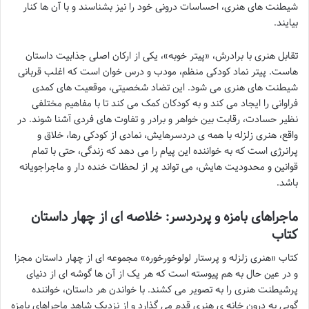
شیطنت های هنری، احساسات درونی خود را نیز بشناسند و با آن ها کنار
بیایند.
تقابل هنری با برادرش، «پیتر خوبه»، یکی از ارکان اصلی جذابیت داستان
هاست. پیتر نماد کودکی منظم، مودب و درس خوان است که اغلب قربانی
شیطنت های هنری می شود. این تضاد شخصیتی، موقعیت های کمدی
فراوانی را ایجاد می کند و به کودکان کمک می کند تا با مفاهیم مختلفی
نظیر حسادت، رقابت بین خواهر و برادر و تفاوت های فردی آشنا شوند. در
واقع، هنری زلزله با همه ی دردسرهایش، نمادی از کودکی رها، خلاق و
پرانرژی است که به خواننده این پیام را می دهد که زندگی، حتی با تمام
قوانین و محدودیت هایش، می تواند پر از لحظات خنده دار و ماجراجویانه
باشد.
ماجراهای بامزه و پردردسر: خلاصه ای از چهار داستان
کتاب
کتاب «هنری زلزله و پرستار لولوخورخوره» مجموعه ای از چهار داستان مجزا
و در عین حال به هم پیوسته است که هر یک از آن ها گوشه ای از دنیای
پرشیطنت هنری را به تصویر می کشند. با خواندن هر داستان، خواننده
گویی به درون خانه ی هنری قدم می گذارد و از نزدیک شاهد ماجراهای بامزه