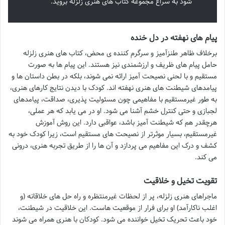
شود به سراغ مجموعه کتاب های هنری زلزله بروید.
پیام های نهفته در دل خنده
برخلاف ظاهر طنزآمیز و سرگرم کننده ی محض، کتاب های هنری زلزله
حامل پیام های ظریف و ارزشمندی نیز هستند. این پیام ها به صورت
مستقیم و با لحنی نصیحت آمیز ارائه نمی شوند، بلکه در بطن داستان ها و
پیامدهای شیطنت های هنری نهفته اند. کودک با دیدن نتایج کارهای هنری،
به طور غیرمستقیم با مفاهیمی چون مسئولیت پذیری، صداقت، پیامدهای
لجبازی و حتی کنترل خشم آشنا می شود. او در می یابد که هر عملی،
هرچقدر هم که شیطنت آمیز باشد، عواقبی دارد. این روش آموزش
غیرمستقیم، بسیار موثرتر از نصیحت های مستقیم است، زیرا کودک خود به
کشف و درک این مفاهیم می پردازد و آن ها را از طریق تجربه هنری، درونی
می کند.
تقویت تخیل و خلاقیت
ماجراهای هنری زلزله، پر از لحظات غیرمنتظره و راه حل های خلاقانه (و
اغلب ناکارآمد) او برای فرار از موقعیت هاست. این خلاقیت در شیطنت،
خود باعث تحریک تخیل خواننده می شود. کودکان با هنری همراه می شوند