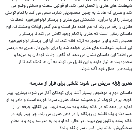
شیطنت های هنری را تحمل نمی کند. او قوانین سفت و سختی وضع می
کند و هنری که عادت به چنین محدودیتی ندارد، سعی می کند با تمام توانش
پرستار را از پا درآورد. کشمکش بین هنری و پرستار لولوخورخوره، لحظات
طنزی را رقم می زند که هم خنده دار است و هم گاهی اوقات وحشتناک. اوج
داستان زمانی است که هنری با تمام وجود تلاش می کند تا پرستار را
عصبانی کند و او را مجبور به ترک خانه کند. اما آیا این پرستار لولوخورخوره
نیز تسلیم شیطنت های هنری خواهد شد یا برای اولین بار، هنری به دردسر
می افتد؟ این داستان نشان می دهد که گاهی اوقات کودکان به مرزها و
محدودیت ها نیاز دارند و این تقابل می تواند به آن ها کمک کند تا از
پیامدهای اعمال خود آگاه شوند.
هنری زلزله مریض می شود: نقشی برای فرار از مدرسه
داستان دوم با موضوعی بسیار آشنا برای کودکان آغاز می شود: بیماری. پیتر
خوبه، برادر کوچک تر و همیشه منظم هنری، سرما خورده است و مادر به او
اجازه می دهد که در خانه بماند و به مدرسه نرود. این اتفاق، جرقه ای از
حسادت و یک نقشه ی زیرکانه را در ذهن هنری می زند. چرا پیتر باید در
خانه بماند و تلویزیون ببیند، در حالی که او باید به مدرسه برود و با معلم
سختگیرش، خانم بتل اکس، سر و کله بزند؟