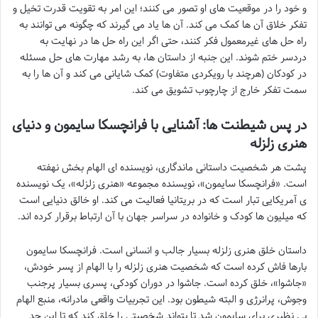
و خود را در موقعیت های او تصور می کنند؛ این امر به تقویت قدرت تخیل و
تفکر خلاق آن ها کمک می کند. آن ها یاد می گیرند که چگونه می توانند به
راه حل های غیرمعمول فکر کنند، حتی اگر این راه حل ها در نهایت به
دردسر ختم شوند. این جنبه از داستان ها، به رشد مهارت های حل مسئله
در کودکان (هرچند با رویکردی متفاوت) کمک شایانی می کند و آن ها را به
سمت تفکر خارج از چارچوب تشویق می کند.
در پس شیطنت ها: آشنایی با فرانچسکا سایمون و دنیای
هنری زلزله
پشت هر شخصیت داستانی ماندگاری، نویسنده ای الهام بخش نهفته
است. «فرانچسکا سایمون»، نویسنده مجموعه «هنری زلزله»، یک نویسنده
ی آمریکایی تبار است که در بریتانیا فعالیت می کند. او خالق دنیایی است
که میلیون ها کودک و خانواده در سراسر جهان با آن ارتباط برقرار کرده اند.
داستان خلق هنری زلزله بسیار جالب و انسانی است. فرانچسکا سایمون
بارها فاش کرده است که شخصیت هنری زلزله را با الهام از پسر خودش،
«جاشوا»، خلق کرده است. جاشوا در دوران کودکی، پسری بسیار پرجنب
وجوش، پرانرژی و البته شیطون بود. این تجربیات واقعی مادرانه، منبع الهام
بی نظیری برای سایمون شد تا بتواند شخصیتی را خلق کند که تا این حد