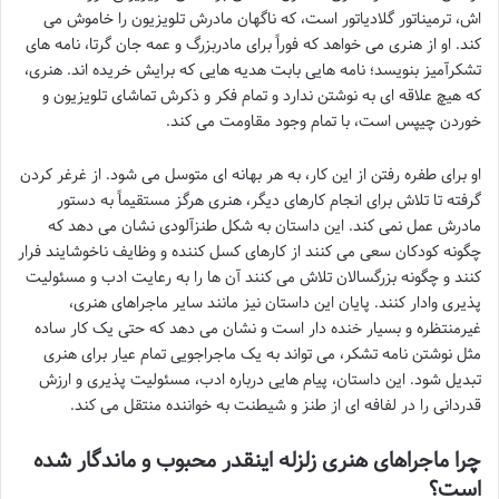
اش، ترمیناتور گلادیاتور است، که ناگهان مادرش تلویزیون را خاموش می
کند. او از هنری می خواهد که فوراً برای مادربزرگ و عمه جان گرتا، نامه های
تشکرآمیز بنویسد؛ نامه هایی بابت هدیه هایی که برایش خریده اند. هنری،
که هیچ علاقه ای به نوشتن ندارد و تمام فکر و ذکرش تماشای تلویزیون و
خوردن چیپس است، با تمام وجود مقاومت می کند.
او برای طفره رفتن از این کار، به هر بهانه ای متوسل می شود. از غرغر کردن
گرفته تا تلاش برای انجام کارهای دیگر، هنری هرگز مستقیماً به دستور
مادرش عمل نمی کند. این داستان به شکل طنزآلودی نشان می دهد که
چگونه کودکان سعی می کنند از کارهای کسل کننده و وظایف ناخوشایند فرار
کنند و چگونه بزرگسالان تلاش می کنند آن ها را به رعایت ادب و مسئولیت
پذیری وادار کنند. پایان این داستان نیز مانند سایر ماجراهای هنری،
غیرمنتظره و بسیار خنده دار است و نشان می دهد که حتی یک کار ساده
مثل نوشتن نامه تشکر، می تواند به یک ماجراجویی تمام عیار برای هنری
تبدیل شود. این داستان، پیام هایی درباره ادب، مسئولیت پذیری و ارزش
قدردانی را در لفافه ای از طنز و شیطنت به خواننده منتقل می کند.
چرا ماجراهای هنری زلزله اینقدر محبوب و ماندگار شده
است؟