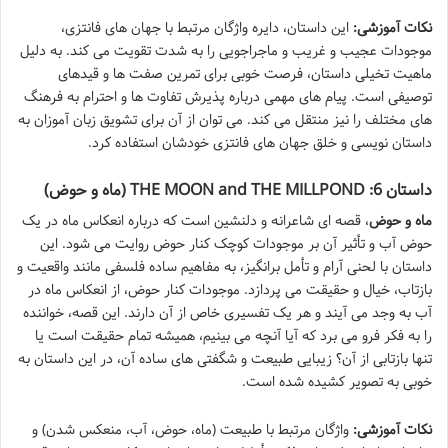
نکات آموزشی:
این داستان، دایره واژگان مرتبط با جهان های فانتزی،
موجودات عجیب و غریب و ماجراجویی را به شدت تقویت می کند. به دلیل
ماهیت تخیلی داستان، فرصت خوبی برای تمرین صفت ها و قیدهای
توصیفی است. پیام های مهمی درباره پذیرش تفاوت ها و احترام به فرهنگ
های مختلف را نیز منتقل می کند. می توان از آن برای تشویق زبان آموزان به
داستان نویسی و خلق جهان های فانتزی خودشان استفاده کرد.
داستان 6: THE MOON and THE MILLPOND (ماه و حوض)
ماه و حوض
، قصه ای شاعرانه و دلنشین است که درباره انعکاس ماه در یک
حوض آب و تأثیر آن بر موجودات کوچک کنار حوض روایت می شود. این
داستان با لحنی آرام و تأمل برانگیز، به مفاهیم ساده فلسفی مانند واقعیت و
بازتاب، خیال و حقیقت می پردازد. موجودات کنار حوض، از انعکاس ماه در
آب به وجد می آیند و هر یک تفسیری خاص از آن دارند. این قصه، خواننده
را به فکر فرو می برد که آیا آنچه می بینیم، همیشه تمام حقیقت است یا
تنها بازتابی از آن؟ زیبایی طبیعت و شگفتی های ساده آن، در این داستان به
خوبی به تصویر کشیده شده است.
نکات آموزشی:
واژگان مرتبط با طبیعت (ماه، حوض، آب، منعکس شدن) و