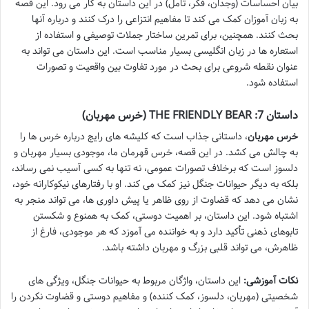
بیان احساسات (وجدان، فکر، تأمل) در این داستان به کار می رود. این قصه
به زبان آموزان کمک می کند تا مفاهیم انتزاعی را درک کنند و درباره آنها
بحث کنند. همچنین، برای تمرین ساختار جملات توصیفی و استفاده از
استعاره ها در زبان انگلیسی بسیار مناسب است. این داستان می تواند به
عنوان نقطه شروعی برای بحث در مورد تفاوت بین واقعیت و تصورات
استفاده شود.
داستان 7: THE FRIENDLY BEAR (خرس مهربان)
خرس مهربان
، داستانی جذاب است که کلیشه های رایج درباره خرس ها را
به چالش می کشد. در این قصه، خرس قهرمان ما، موجودی بسیار مهربان و
دلسوز است که برخلاف تصورات عمومی، نه تنها به کسی آسیب نمی رساند،
بلکه به دیگر حیوانات جنگل نیز کمک می کند. او با رفتارهای نیکوکارانه خود،
نشان می دهد که قضاوت از روی ظاهر یا پیش داوری ها، می تواند منجر به
اشتباه شود. این داستان، بر اهمیت دوستی، کمک به همنوع و شکستن
تابوهای ذهنی تأکید دارد و به خواننده می آموزد که هر موجودی، فارغ از
ظاهرش، می تواند قلبی بزرگ و مهربان داشته باشد.
نکات آموزشی:
این داستان، واژگان مربوط به حیوانات جنگل، ویژگی های
شخصیتی (مهربان، دلسوز، کمک کننده) و مفاهیم دوستی و قضاوت نکردن را