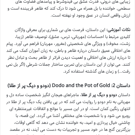
زیبایی های درونی، قدرت عشق بی قیدوشرط و پیامدهای قضاوت های
سطحی. خواننده با بل همراه می شود تا درک کند که ظاهر فریبنده است و
ارزش واقعی انسان در عمق وجود او نهفته است.
نکات آموزشی:
این داستان، فرصت های بی شماری برای معرفی واژگان
کلیدی مرتبط با احساسات (مهربانی، ترس، عشق)، توصیف ظاهر (زیبا،
زشت، مخوف) و ویژگی های شخصیتی (مغرور، مهربان) فراهم می آورد. پیام
های اخلاقی عمیق داستان درباره ظاهر و باطن، به زبان آموزان کمک می کند
تا درباره ارزش های اخلاقی و اهمیت دیدن فراتر از ظاهر بحث و تبادل نظر
کنند. می توان از این داستان برای تمرین ساختار جملات شرطی (اگر بل نمی
رفت…) و زمان های گذشته استفاده کرد.
داستان 2: Dodo and the Pot of Gold (دودو و دیگ پر از طلا)
داستان
دودو و دیگ پر از طلا
، ماجراهای هیجان انگیز شخصیت ساده دل و
مهربانی به نام دودو را روایت می کند که در پی یافتن یک دیگ پر از طلا در
انتهای رنگین کمان است. او در این مسیر با موانع و اتفاقات غیرمنتظره ای
روبرو می شود و با شخصیت های مختلفی آشنا می گردد. این قصه، با
چاشنی خیال پردازی و امید، به خواننده نشان می دهد که گاهی اوقات،
بزرگترین گنج ها در خود مسیر و تجربیات به دست می آیند، نه در مقصد