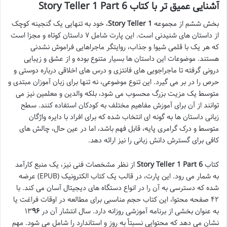
آشنایی عمیق تر با کتاب Story Teller 1 Part 6
بخش ششم از مجموعه
Story Teller 1
، خود به تنهایی یک گنجینه کوچک
از داستان های شنیدنی است. این پارت شامل ۷ داستان کوتاه و مجزا است
که هر یک با قلمی شیوا و جذاب، روایتگر ماجراهایی فراموش نشدنی
هستند. موضوعات این داستان ها بسیار متنوع بوده و از عشق و زیبایی
درونی گرفته تا ماجراجویی های فانتزی و درس های اخلاقی درباره دوستی و
حرص را در بر می گیرد. این تنوع موضوعی، نه تنها برای زبان آموزان مبتدی و
متوسط یک مزیت بزرگ محسوب می شود، بلکه والدین و معلمین نیز می
توانند از آن برای آموزش مفاهیم مختلف به کودکان استفاده کنند. سطح
زبانی داستان ها به گونه ای انتخاب شده که برای افراد با دایره واژگان
متوسط و درک گرامری پایه، قابل فهم باشد، اما در عین حال، چالش های
کافی برای گسترش دانش زبانی را نیز ارائه دهد.
کتاب
Story Teller 1 Part 6
از نظر مشخصات فنی نیز، یک منبع کارآمد
به شمار می رود. این پارت، در قالب یک کتاب الکترونیک (EPUB) عرضه
شده که دسترسی به آن را در انواع دستگاه های دیجیتال آسان می کند. با
۴۲ صفحه محتوا، این کتاب حجم مناسبی برای مطالعه در اوقات فراغت یا
به عنوان بخشی از برنامه آموزشی روزانه دارد. سال انتشار آن در ۱۳
۹۶
نشان می دهد که محتوایی نسبتاً به روز و استاندارد را شامل می شود. مهم