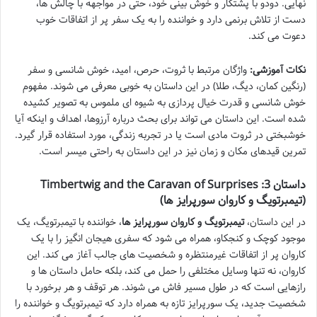
نهایی. دودو با پشتکار و خوش بینی خود، حتی در مواجهه با چالش ها،
دست از تلاش برنمی دارد و خواننده را به یک سفر پر از اتفاقات خوب
دعوت می کند.
نکات آموزشی:
واژگان مرتبط با ثروت، حرص، امید، خوش شانسی و سفر
(رنگین کمان، دیگ، طلا) در این داستان به خوبی معرفی می شوند. مفهوم
خوش شانسی و قدرت خیال پردازی به شیوه ای ملموس به تصویر کشیده
شده است. این داستان می تواند برای بحث درباره آرزوها، اهداف و اینکه آیا
خوشبختی در ثروت مادی است یا در تجربه زندگی، مورد استفاده قرار گیرد.
تمرین قیدهای مکان و زمان نیز در این داستان به راحتی میسر است.
داستان 3: Timbertwig and the Caravan of Surprises
(تیمبرتویگ و کاروان سورپرایز ها)
در این داستان،
تیمبرتویگ و کاروان سورپرایز ها
، خواننده با تیمبرتویگ، یک
موجود کوچک و کنجکاو، همراه می شود که سفری هیجان انگیز را با یک
کاروان پر از اتفاقات غیرمنتظره و شخصیت های جالب آغاز می کند. این
کاروان، نه تنها وسایل مختلفی را حمل می کند، بلکه حامل داستان ها و
رازهایی است که در طول مسیر فاش می شوند. هر توقف و هر برخورد با
شخصیت جدید، یک سورپرایز تازه به همراه دارد که تیمبرتویگ و خواننده را