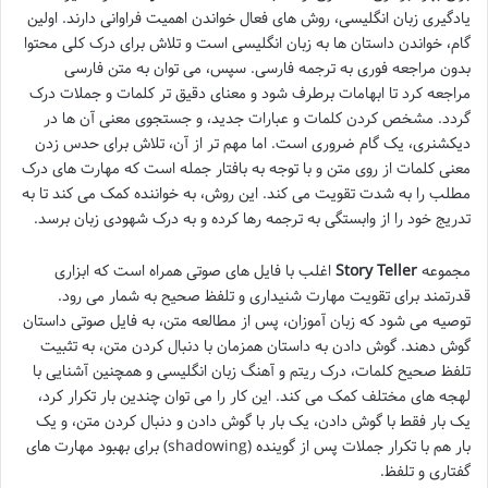
یادگیری زبان انگلیسی، روش های فعال خواندن اهمیت فراوانی دارند. اولین
گام، خواندن داستان ها به زبان انگلیسی است و تلاش برای درک کلی محتوا
بدون مراجعه فوری به ترجمه فارسی. سپس، می توان به متن فارسی
مراجعه کرد تا ابهامات برطرف شود و معنای دقیق تر کلمات و جملات درک
گردد. مشخص کردن کلمات و عبارات جدید، و جستجوی معنی آن ها در
دیکشنری، یک گام ضروری است. اما مهم تر از آن، تلاش برای حدس زدن
معنی کلمات از روی متن و با توجه به بافتار جمله است که مهارت های درک
مطلب را به شدت تقویت می کند. این روش، به خواننده کمک می کند تا به
تدریج خود را از وابستگی به ترجمه رها کرده و به درک شهودی زبان برسد.
مجموعه
Story Teller
اغلب با فایل های صوتی همراه است که ابزاری
قدرتمند برای تقویت مهارت شنیداری و تلفظ صحیح به شمار می رود.
توصیه می شود که زبان آموزان، پس از مطالعه متن، به فایل صوتی داستان
گوش دهند. گوش دادن به داستان همزمان با دنبال کردن متن، به تثبیت
تلفظ صحیح کلمات، درک ریتم و آهنگ زبان انگلیسی و همچنین آشنایی با
لهجه های مختلف کمک می کند. این کار را می توان چندین بار تکرار کرد،
یک بار فقط با گوش دادن، یک بار با گوش دادن و دنبال کردن متن، و یک
بار هم با تکرار جملات پس از گوینده (shadowing) برای بهبود مهارت های
گفتاری و تلفظ.