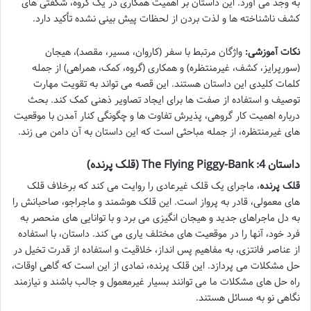
به وجد می آورد. این داستان بر اهمیت همکاری در یک گروه، شگفتی های
کشف ناشناخته ها و لذت بردن از لحظات پیش بینی نشده تأکید دارد.
نکات آموزشی:
واژگان مرتبط با سفر (کاروان، مسیر، مقصد)، هیجان
(سورپرایز، کشف، غیرمنتظره) و همکاری (گروه، کمک، همراهی) از جمله
کلمات کلیدی این داستان هستند. این قصه می تواند به تقویت مهارت
توصیف و استفاده از صفت ها برای ایجاد تصاویر ذهنی کمک کند. بحث
درباره اهمیت کار گروهی، پذیرش تفاوت ها و چگونگی کنار آمدن با موقعیت
های غیرمنتظره، از جمله مباحثی است که این داستان به آن دامن می زند.
داستان 4: The Flying Piggy-Bank (قلک پرنده)
قلک پرنده
، ماجرای یک قلک غیرعادی را روایت می کند که برخلاف قلک
های معمولی، قادر به پرواز است. این قلک هوشمند و ماجراجو، صاحبانش را
به دل ماجراهای جدید و هیجان انگیزی می برد و با توانایی های منحصر به
فرد خود، آنها را در موقعیت های مختلف یاری می کند. داستان، با استفاده
از عناصر فانتزی، به مفاهیم پس انداز، خلاقیت و استفاده از قدرت تخیل در
حل مشکلات می پردازد. این قلک پرنده، نمادی از این است که گاهی اوقات،
راه حل های مشکلات ما می توانند بسیار غیرمعمول و جالب باشند و نیازمند
نگاهی نو به مسائل هستند.