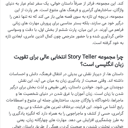
کند. این مجموعه، فراتر از صرفاً داستان خوانی، یک سفر تمام عیار به دنیای
واژگان، ساختارهای گرامری و فرهنگ های متنوع است. هر پارت از این
مجموعه، دریچه ای تازه به سوی قصه هایی باز می کند که نه تنها ذهن را
درگیر خود می سازند، بلکه بستر مناسبی برای پرورش مهارت های زبانی
فراهم می آورند. در این میان، پارت ششم از بخش اول، با دقت و وسواسی
خاص گردآوری شده و با حضور مترجمی چون کمال الدین عامری، ابعادی تازه
به خود گرفته است.
چرا مجموعه Story Teller انتخابی عالی برای تقویت
زبان انگلیسی است؟
داستان ها، از دیرباز نقش بی بدیلی در انتقال فرهنگ، دانش و احساسات
داشته اند. وقتی صحبت از یادگیری زبان به میان می آید، این نقش
دوچندان می شود. خواندن داستان، راهی طبیعی و لذت بخش برای درگیر
شدن با زبان است. زبان آموزان با غرق شدن در دنیای شخصیت ها و
ماجراها، ناخودآگاه با واژگان جدید، ساختارهای جمله ای متنوع و اصطلاحات
رایج آشنا می شوند. این فرایند، برخلاف تمرین های خشک و بی روح
گرامری، حسی از کشف و ماجراجویی را به همراه دارد که انگیزه یادگیری را
به طرز چشمگیری افزایش می دهد. مهارت های چهارگانه زبان، یعنی
خواندن، نوشتن، شنیدن و صحبت کردن، همگی از طریق داستان خوانی