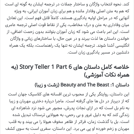
کند. نحوه انتخاب واژگان و ساختار جملات در ترجمه ایشان به گونه ای است
که هم به متن اصلی وفادار مانده و هم برای زبان آموزان ایرانی، به ویژه
آنهایی که در مراحل اولیه یادگیری هستند، کاملاً قابل فهم است. این تعادل
میان وفاداری به متن و درک مخاطب، یکی از نقاط قوت اصلی ترجمه عامری
است. این امر باعث می شود که زبان آموزان بتوانند بدون زحمت اضافی، از
خواندن داستان ها لذت ببرند و در عین حال، با ساختارهای زبانی و واژگان
انگلیسی آشنا شوند. ترجمه ایشان نه تنها یک راهنماست، بلکه یک همراه
دلنشین در مسیر یادگیری زبان است.
خلاصه کامل داستان های Story Teller 1 Part 6 (به
همراه نکات آموزشی)
داستان 1: Beauty and The Beast (زشت و زیبا)
این داستان، روایتگر یکی از محبوب ترین افسانه های کلاسیک جهان است
که از دیرباز در دل ها جای گرفته است. ماجرا درباره دختری مهربان و زیبا
به نام بل است که در ازای نجات پدرش، مجبور می شود نزد شاهزاده ای
زندگی کند که به دلیل غرور و بی رحمی، به هیولایی ترسناک تبدیل شده
است. بل با گذشت زمان، فراتر از ظاهر مخوف هیولا را می بیند و به قلب
مهربان و زخم خورده او پی می برد. این داستان، سفری است به سوی کشف