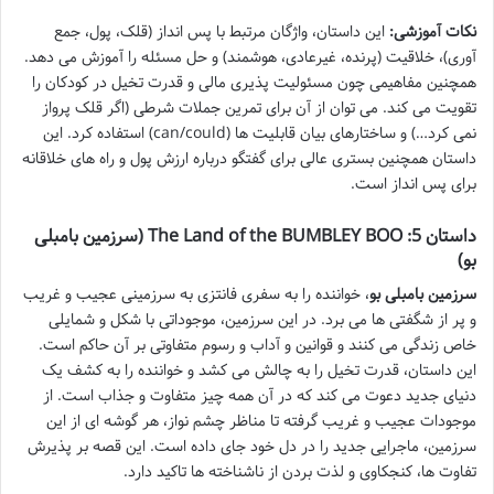
نکات آموزشی:
این داستان، واژگان مرتبط با پس انداز (قلک، پول، جمع
آوری)، خلاقیت (پرنده، غیرعادی، هوشمند) و حل مسئله را آموزش می دهد.
همچنین مفاهیمی چون مسئولیت پذیری مالی و قدرت تخیل در کودکان را
تقویت می کند. می توان از آن برای تمرین جملات شرطی (اگر قلک پرواز
نمی کرد…) و ساختارهای بیان قابلیت ها (can/could) استفاده کرد. این
داستان همچنین بستری عالی برای گفتگو درباره ارزش پول و راه های خلاقانه
برای پس انداز است.
داستان 5: The Land of the BUMBLEY BOO (سرزمین بامبلی
بو)
سرزمین بامبلی بو
، خواننده را به سفری فانتزی به سرزمینی عجیب و غریب
و پر از شگفتی ها می برد. در این سرزمین، موجوداتی با شکل و شمایلی
خاص زندگی می کنند و قوانین و آداب و رسوم متفاوتی بر آن حاکم است.
این داستان، قدرت تخیل را به چالش می کشد و خواننده را به کشف یک
دنیای جدید دعوت می کند که در آن همه چیز متفاوت و جذاب است. از
موجودات عجیب و غریب گرفته تا مناظر چشم نواز، هر گوشه ای از این
سرزمین، ماجرایی جدید را در دل خود جای داده است. این قصه بر پذیرش
تفاوت ها، کنجکاوی و لذت بردن از ناشناخته ها تاکید دارد.