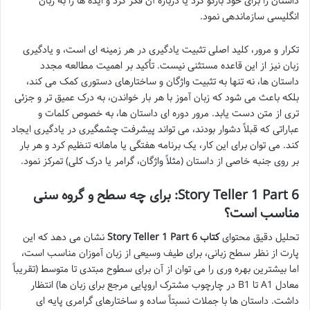
داستان را برای خود بازگو کرد یا درباره آن فکر کرد و ایده ها را به زبان
انگلیسی سازماندهی نمود.
تکرار و مرور، کلید اصلی تثبیت یادگیری در هر زمینه ای است، و یادگیری
زبان نیز از این قاعده مستثنی نیست. تأکید بر اهمیت مطالعه مجدد
داستان ها، نه تنها به تثبیت واژگان و ساختارهای دستوری کمک می کند،
بلکه باعث می شود که زبان آموز با هر بار خواندن، به درک عمیق تر و جزئی
تری از متن دست یابد. مرور دوره ای داستان ها، به خصوص کلمات و
عباراتی که قبلاً دشوار بودند، می تواند پیشرفت چشمگیری در یادگیری ایجاد
کند. می توان برای این کار، یک برنامه هفتگی یا ماهانه تنظیم کرد و هر بار
بر روی جنبه خاصی از داستان (مثلاً واژگان، گرامر یا درک کلی) تمرکز نمود.
Story Teller 1 Part 6: برای چه سطح و گروه سنی
مناسب است؟
تحلیل دقیق محتوای
کتاب Story Teller 1 Part 6
نشان می دهد که این
پارت از نظر سطح زبانی، برای طیف وسیعی از زبان آموزان مناسب است،
اما بیشترین بهره وری را می توان از آن برای سطوح مبتدی تا متوسط (تقریباً
معادل A1 تا B1 در چارچوب مشترک اروپایی مرجع برای زبان ها) انتظار
داشت. داستان ها با جملات نسبتاً ساده و ساختارهای گرامری پایه ای