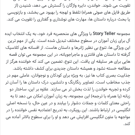
تقویت می شوند. خواندن، دایره واژگان را گسترش می دهد، شنیدن (از
طریق فایل های صوتی همراه) تلفظ و لهجه را بهبود می بخشد، و بازنویسی
یا بحث درباره داستان ها، مهارت های نوشتاری و گفتاری را تقویت می کند.
مجموعه
Story Teller
با ویژگی های منحصربه فرد خود، به یک انتخاب ایده
آل برای زبان آموزان در سطوح مختلف تبدیل شده است. یکی از مهم ترین
این ویژگی ها، تنوع بی نظیر ژانرها و داستان هاست. از افسانه های کلاسیک
گرفته تا داستان های فانتزی و ماجراجویانه، در این مجموعه می توان قصه
هایی برای هر سلیقه ای یافت. این تنوع، تضمین می کند که خواننده هرگز از
مطالعه خسته نشود و همیشه داستان جدیدی برای کشف داشته باشد.
جذابیت بصری کتاب ها نیز، به ویژه برای کودکان و نوجوانان، عاملی مهم در
جذب مخاطب است. تصاویر رنگارنگ و دلنشین، درک داستان ها را آسان تر
کرده و تجربه خواندن را لذت بخش تر می سازند. علاوه بر این، ساختار دو
زبانه (یا همراه با ترجمه) این مجموعه، به زبان آموزان امکان می دهد تا به
راحتی معنای کلمات و جملات دشوار را بیابند و در عین حال، با نسخه اصلی
انگلیسی در ارتباط باشند. این رویکرد، به تدریج اعتمادبه نفس خواننده را در
مواجهه با متون انگلیسی افزایش می دهد و او را برای سطوح بالاتر آماده می
کند.