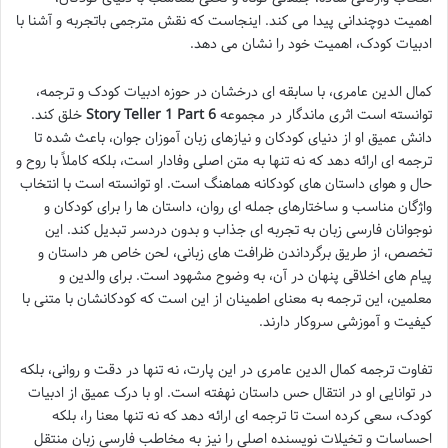
اهمیت دوچندانی پیدا می کند. اینجاست که نقش مترجمی باتجربه و آشنا با
ادبیات کودک، اهمیت خود را نشان می دهد.
کمال الدین عامری، با سابقه ای درخشان در حوزه ادبیات کودک و ترجمه،
توانسته است اثری ماندگار در مجموعه
Story Teller 1 Part 6
خلق کند.
دانش عمیق او از دنیای کودکان و نیازهای زبان آموزان جوان، باعث شده تا
ترجمه ای ارائه دهد که نه تنها به متن اصلی وفادار است، بلکه کاملاً با روح و
حال و هوای داستان های کودکانه هماهنگ است. او توانسته است با انتخاب
واژگان مناسب و ساختارهای جمله ای روان، داستان ها را برای کودکان و
نوجوانان فارسی زبان به تجربه ای جذاب و بدون دردسر تبدیل کند. این
تخصص، از طریق برگرداندن ظرافت های زبانی، لحن خاص هر داستان و
پیام های اخلاقی پنهان در آن، به وضوح مشهود است. برای والدین و
معلمین، این ترجمه به معنای اطمینان از این است که کودکانشان با متنی با
کیفیت و آموزشی سروکار دارند.
تفاوت ترجمه کمال الدین عامری در این پارت، نه تنها در دقت و روانی، بلکه
در توانایی او در انتقال حس داستان نهفته است. او با درک عمیق از ادبیات
کودک، سعی کرده است تا ترجمه ای ارائه دهد که نه تنها معنا را، بلکه
احساسات و تخیلات نویسنده اصلی را نیز به مخاطب فارسی زبان منتقل