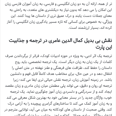
تر از همه، ارائه آن به دو زبان انگلیسی و فارسی، به زبان آموزان فارسی زبان
این امکان را می دهد که بدون نیاز به دیکشنری های متعدد، به راحتی به
معنای جملات دست یابند و درک عمیق تری از داستان ها پیدا کنند. این
ویژگی، به خصوص برای کسانی که تازه مسیر یادگیری زبان انگلیسی را آغاز
کرده اند، بسیار ارزشمند است.
نقش بی بدیل کمال الدین عامری در ترجمه و جذابیت
این پارت
ترجمه یک اثر ادبی، به ویژه در حوزه ادبیات کودک، فراتر از برگرداندن صرف
کلمات از یک زبان به زبان دیگر است. یک ترجمه تخصصی، باید روح
داستان را حفظ کند، ظرافت های فرهنگی و طنز نهفته در متن اصلی را
انتقال دهد و در عین حال، برای مخاطب هدف کاملاً قابل فهم و دلنشین
باشد. در زمینه آموزش زبان، ترجمه نقش حیاتی تری ایفا می کند؛ زیرا
ترجمه ای روان و دقیق، می تواند پلی مطمئن میان زبان مادری و زبان مقصد
ایجاد کند و از سردرگمی و دلسردی زبان آموز جلوگیری نماید. یک ترجمه
خوب، واژگان جدید را در بستر معنایی خود به بهترین شکل معرفی می کند
و به زبان آموز کمک می کند تا ساختارهای گرامری پیچیده را به آرامی درک
کند. وقتی صحبت از داستان های کودکانه به میان می آید، توانایی مترجم در
انتخاب واژگانی ساده، جملاتی کوتاه و لحنی متناسب با دنیای کودکان،