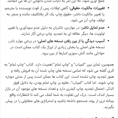
جمع آوری شود، که این امر به نایاب شدن ناگهانی آن ها می انجامد.
تغییرات مالکیت حقوقی:
گاهی اوقات، پس از فوت نویسنده یا مترجم،
یا تغییر مالکیت ناشر، حقوق چاپ یک اثر بلاتکلیف مانده و منجر به
توقف چاپ آن می شود.
عدم تمایل ناشر:
در مواردی، ناشران به دلیل عدم سودآوری یا تغییر
اولویت ها، دیگر علاقه ای به تجدید چاپ برخی آثار ندارند.
آسیب دیدگی یا از بین رفتن نسخه های اصلی:
در برخی موارد نادر،
نسخه های اصلی یا بخش زیادی از تیراژ یک کتاب ممکن است در
حوادثی مانند آتش سوزی انبارها از بین برود.
همچنین، تمایز بین “کمیاب” و “چاپ تمام” اهمیت دارد. کتاب “چاپ تمام” به
اثری گفته می شود که تمامی نسخه های چاپ شده آن به فروش رفته و
هنوز تجدید چاپ نشده است. این کتاب ها ممکن است پس از مدتی دوباره
چاپ شوند. اما کتاب “کمیاب”، علاوه بر چاپ تمام بودن، به دلایل فوق
الذکر، احتمال تجدید چاپ کمتری دارد و تعداد نسخه های موجود آن در بازار
بسیار اندک است. درک این تفاوت به شما کمک می کند تا انتظارات واقع
بینانه تری از روند جستجو داشته باشید و استراتژی های متفاوتی را در پیش
بگیرید.