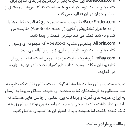
AbeBooks.com:
این سایت یکی از بزرگترین بازارهای آنلاین برای
کتاب های دست دوم، کمیاب و عتیقه است که کتابفروشان مستقل از
سراسر جهان در آن فعالیت می کنند.
BookFinder.com:
یک موتور جستجوی جامع که قیمت کتاب ها را
از ده ها هزار کتابفروشی آنلاین (از جمله AbeBooks) مقایسه می
کند و به شما کمک می کند بهترین قیمت را پیدا کنید.
Alibris.com:
پلتفرمی مشابه AbeBooks که مجموعه ای وسیع از
کتاب های دست دوم، نایاب و خارج از چاپ را ارائه می دهد.
eBay.com:
اگرچه یک سایت مزایده عمومی است، اما بسیاری از
کتابفروشان و کلکسیونرها کتاب های کمیاب خود را در آن به مزایده
می گذارند.
نحوه جستجو در این سایت ها مشابه گوگل است، با این تفاوت که نتایج به
طور مستقیم به فروشندگان کتاب محدود می شوند. مسائل مربوط به ارسال
به ایران، هزینه های گمرک و پرداخت بین المللی از چالش هایی هستند که
باید در نظر داشته باشید. برخی از خدمات واسطه می توانند در این زمینه
کمک کننده باشند، اما همیشه باید از اعتبار آن ها اطمینان حاصل کنید.
مطالب پرطرفدار سایت: