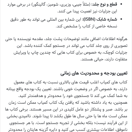
قطع و نوع جلد:
(مثلاً جیبی، وزیری، شومیز، گالینگور) در برخی موارد
این جزئیات نیز اهمیت پیدا می کنند.
شماره شابک (ISBN):
این شماره بین المللی می تواند به طور دقیق
نسخه خاصی از کتاب را مشخص کند.
هرگونه اطلاعات اضافی مانند توضیحات پشت جلد، مقدمه نویسنده یا حتی
تصویری از روی جلد کتاب می تواند در جستجو کمک کننده باشد. این
جزئیات کوچک، به خصوص برای کتاب هایی که چندین چاپ یا ویرایش
متفاوت دارند، حیاتی هستند.
تعیین بودجه و محدودیت های زمانی
کتاب های کمیاب اغلب قیمت های بالاتری نسبت به کتاب های معمول
دارند، به خصوص اگر در وضعیت خوبی باشند. تعیین یک بودجه واقع بینانه
به شما کمک می کند تا جستجوی خود را محدودتر و هدفمندتر کنید.
همچنین، به یاد داشته باشید که یافتن یک کتاب کمیاب ممکن است زمان
بر باشد. صبر و پشتکار دو عامل کلیدی در این مسیر هستند. برخی کتاب ها
ممکن است ماه ها یا حتی سال ها طول بکشد تا پیدا شوند. ناامیدی بخشی
از این فرآیند نیست؛ بلکه بخشی از تجربه جستجو است. با هر جستجوی
ناموفق، اطلاعات بیشتری کسب می کنید و دایره گزینه هایتان را محدودتر