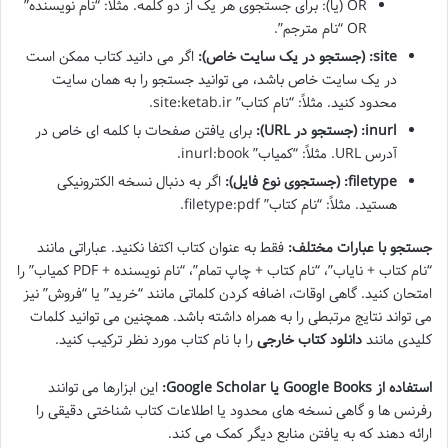
OR (یا): برای جستجوی هر یک از دو کلمه. مثلاً: “نام نویسنده”
OR “نام مترجم”.
site: (جستجو در یک سایت خاص):
اگر می دانید کتاب ممکن است
در یک سایت خاص باشد، می توانید جستجو را به همان سایت
محدود کنید. مثلاً: “نام کتاب” site:ketab.ir.
inurl: (جستجو در URL):
برای یافتن صفحات با کلمه ای خاص در
آدرس URL. مثلاً: “کمیاب” inurl:book.
filetype: (جستجوی نوع فایل):
اگر به دنبال نسخه الکترونیکی
هستید. مثلاً: “نام کتاب” filetype:pdf.
جستجو با عبارات مختلف:
فقط به عنوان کتاب اکتفا نکنید. عباراتی مانند
“نام کتاب + نایاب”، “نام کتاب + چاپ تمام”، “نام نویسنده + PDF کمیاب” را
امتحان کنید. گاهی اوقات، اضافه کردن کلماتی مانند “خرید” یا “فروش” نیز
می تواند نتایج مرتبطی را به همراه داشته باشد. همچنین می توانید کلمات
کلیدی مانند
دانلود کتاب خارجی
را با نام کتاب مورد نظر ترکیب کنید.
استفاده از Google Books یا Google Scholar:
این ابزارها می توانند
رفرنس ها و گاهی نسخه های محدود یا اطلاعات کتاب شناختی دقیقی را
ارائه دهند که به یافتن منابع دیگر کمک می کند.