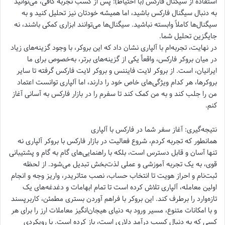
استفاده از سیگنال فارکس (با احتیاط): پس از کسب تجربه کافی، می‌توانید
به دنبال سیگنال فارکس باشید، اما همیشه خودتان نیز تحلیل کنید و به
سیگنال‌ها کاملاً وابسته نباشید. سیگنال‌ها می‌توانند ابزاری کمکی باشند، نه
جایگزین تحلیل شما.
در نهایت، تجربه‌ام با آلپاری نشان داد که این بروکر، با وجود گزینه‌های زیاد
در میان بروکر فارکس، واقعاً یکی از گزینه‌های برتر، به‌خصوص برای ما
ایرانیان، است. از بروکر لایت فایننس و بروکر لایت فارکس گرفته تا سایر
بروکرها، هر کدام ویژگی‌های خاص خود را دارند، اما آلپاری توانست اعتماد
من را جلب کند و به من کمک کند تا سفرم را در بازار فارکس به آسانی آغاز
کنم.
نتیجه‌گیری: آغاز سفر شما در فارکس با آلپاری
همانطور که تجربه کردم، شروع فعالیت در بازار فارکس با بروکر آلپاری نه
تنها آسان و قابل دسترس است، بلکه با راهنمایی‌های گام به گام و پشتیبانی
قوی، به یک تجربه آموزشی و عملی لذت‌بخش تبدیل می‌شود. از لحظه
ثبت‌نام و احراز هویت تا انتخاب حساب، نصب متاتریدر، واریز وجه و انجام
اولین معامله، آلپاری تلاش کرده است تا تمام ابهامات و دغدغه‌های یک
تازه‌وارد را برطرف کند. این بروکر با فراهم آوردن بستری مطمئن، کاربرپسند
و با امکانات متنوع، مسیر ورود به دنیای هیجان‌انگیز معاملات ارز را برای هر
کسی که به دنبال کسب درآمد دلاری است، باز کرده است. با رویکردی