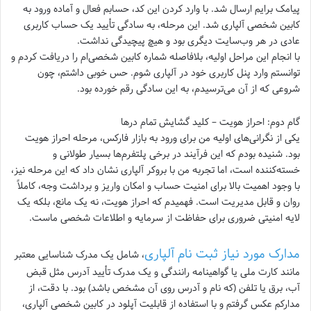
پیامک برایم ارسال شد. با وارد کردن این کد، حسابم فعال و آماده ورود به
کابین شخصی آلپاری شد. این مرحله، به سادگی تأیید یک حساب کاربری
عادی در هر وب‌سایت دیگری بود و هیچ پیچیدگی نداشت.
با انجام این مراحل اولیه، بلافاصله شماره کابین شخصی‌ام را دریافت کردم و
توانستم وارد پنل کاربری خود در آلپاری شوم. حس خوبی داشتم، چون
شروعی که از آن می‌ترسیدم، به این سادگی رقم خورده بود.
گام دوم: احراز هویت – کلید گشایش تمام درها
یکی از نگرانی‌های اولیه من برای ورود به بازار فارکس، مرحله احراز هویت
بود. شنیده بودم که این فرآیند در برخی پلتفرم‌ها بسیار طولانی و
خسته‌کننده است، اما تجربه من با بروکر آلپاری نشان داد که این مرحله نیز،
با وجود اهمیت بالا برای امنیت حساب و امکان واریز و برداشت وجه، کاملاً
روان و قابل مدیریت است. فهمیدم که احراز هویت، نه یک مانع، بلکه یک
لایه امنیتی ضروری برای حفاظت از سرمایه و اطلاعات شخصی ماست.
مدارک مورد نیاز ثبت نام آلپاری
، شامل یک مدرک شناسایی معتبر
مانند کارت ملی یا گواهینامه رانندگی و یک مدرک تأیید آدرس مثل قبض
آب، برق یا تلفن (که نام و آدرس روی آن مشخص باشد) بود. با دقت، از
مدارکم عکس گرفتم و با استفاده از قابلیت آپلود در کابین شخصی آلپاری،