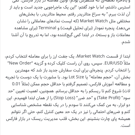
و بالاخره لحظه‌ای که منتظرش بودم! اولین معامله در بازار فارکس. کمی
استرس داشتم، اما با خود گفتم: “این یک ماجراجویی جدید است و باید از
آن لذت ببرم.” به سراغ متاتریدر رفتم. محیط متاتریدر، با بخش‌های
مختلفی مثل Market Watch (که لیست نمادهای معاملاتی را نشان
می‌دهد)، پنجره نمودار (برای تحلیل قیمت) و Terminal (برای مشاهده
معاملات باز و بسته)، در ابتدا کمی گیج‌کننده بود، اما به تدریج با آن آشنا
شدم.
ابتدا از قسمت Market Watch، یک جفت ارز را برای معامله انتخاب کردم،
مثلاً EUR/USD. سپس، روی آن راست کلیک کرده و گزینه “New Order”
را انتخاب کردم. پنجره‌ای برای ثبت سفارش جدید باز شد که مهمترین
بخش آن، “حجم معامله” یا Lot Size بود. با مشورت با یک دوست با تجربه
و مطالعه آموزش فارکس، تصمیم گرفتم با حداقل حجم ممکن (مثلاً 0.01
لات) شروع کنم تا ریسکم را به حداقل برسانم. همچنین، اهمیت تعیین “حد
سود” (Take Profit) و “حد ضرر” (Stop Loss) را از همان ابتدا فهمیدم. این
دو ابزار، به من کمک می‌کنند تا سودم را در یک نقطه مشخص شناسایی
کنم و ضررهای احتمالی را نیز در یک حد معین کنترل کنم، حتی اگر نتوانم
همیشه پای چارت بنشینم. این بخش، قلب مدیریت ریسک در بازار فارکس
است.