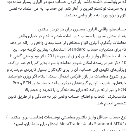
که می‌توانستم داشته باشم. باز کردن حساب دمو در آلپاری بسیار ساده بود
و به سرعت توانستم تمرین را آغاز کنم. این حساب، به من اعتماد به نفس
لازم را برای ورود به بازار واقعی بخشید.
حساب‌های واقعی آلپاری: مسیری برای هر تریدر مبتدی
بعد از مدتی تمرین با حساب دمو، آماده شدم تا قدم در دنیای واقعی
معاملات بگذارم. آلپاری انواع مختلفی از حساب‌های واقعی را ارائه می‌دهد
که برای مبتدیان، حساب Standard (استاندارد) بهترین گزینه بود. این
حساب با حداقل واریز پایین (در زمان من تنها 20 دلار بود و حتی گاهی تا
10 دلار هم می‌رسد)، امکان شروع معامله با سرمایه‌ای کم را فراهم می‌کند.
ویژگی‌های کلیدی این حساب، آن را برای تازه‌کاران بسیار کاربردی می‌سازد و
برای شروع معاملات در بازار فارکس ایده‌آل است. البته، اگر روزی خواستید
حرفه‌ای‌تر شوید، آلپاری گزینه‌های دیگری مانند حساب‌های ECN و Pro
ECN را نیز ارائه می‌کند که برای معامله‌گران با تجربه و حجم بالا
مناسب‌ترند. انتخاب و افتتاح حساب واقعی نیز به سادگی و از طریق کابین
شخصی انجام شد.
نوع حساب حداقل واریز پلتفرم معاملاتی توضیحات (مناسب برای مبتدیان)
Standard MT4 ۱۰ دلار MetaTrader 4 ایده‌آل برای تازه‌کاران، اسپرد
شناور، بدون کمیسیون.