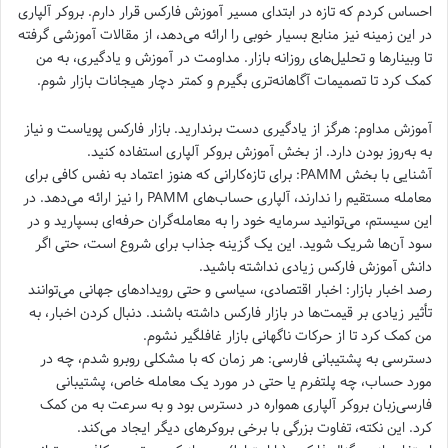
احساس کردم که تازه در ابتدای مسیر آموزش فارکس قرار دارم. بروکر آلپاری
در این زمینه نیز منابع بسیار خوبی را ارائه می‌دهد، از مقالات آموزشی گرفته
تا وبینارها و تحلیل‌های روزانه بازار. مداومت در آموزش و یادگیری، به من
کمک کرد تا تصمیمات آگاهانه‌تری بگیرم و کمتر دچار هیجانات بازار شوم.
آموزش مداوم: هرگز از یادگیری دست برندارید. بازار فارکس پویاست و نیاز
به به‌روز بودن دارد. از بخش آموزش بروکر آلپاری استفاده کنید.
آشنایی با بخش PAMM: برای تازه‌کارانی که هنوز اعتماد به نفس کافی برای
معامله مستقیم را ندارند، آلپاری حساب‌های PAMM را نیز ارائه می‌دهد. در
این سیستم، می‌توانید سرمایه خود را به معامله‌گران حرفه‌ای بسپارید و در
سود آن‌ها شریک شوید. این یک گزینه جذاب برای شروع است، حتی اگر
دانش آموزش فارکس زیادی نداشته باشید.
رصد اخبار بازار: اخبار اقتصادی، سیاسی و حتی رویدادهای جهانی می‌توانند
تأثیر زیادی بر قیمت‌ها در بازار فارکس داشته باشند. دنبال کردن اخبار، به
من کمک کرد تا از حرکات ناگهانی بازار غافلگیر نشوم.
دسترسی به پشتیبانی فارسی: هر زمان که با مشکلی روبرو شدم، چه در
مورد حساب، چه پلتفرم یا حتی در مورد یک معامله خاص، پشتیبانی
فارسی‌زبان بروکر آلپاری همواره در دسترس بود و به سرعت به من کمک
کرد. این نکته، تفاوت بزرگی با برخی بروکرهای دیگر ایجاد می‌کند.