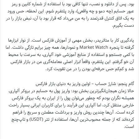
بود. پس از دانلود و نصب، تنها کافی بود با استفاده از شماره کابین و رمز
عبور حسابم (چه دمو و چه واقعی)، وارد پلتفرم شوم. این لحظه، حس ورود
به یک اتاق کنترل قدرتمند را به من می‌داد که قرار بود با آن، نبض بازار را در
دست بگیرم.
یادگیری کار با متاتریدر، بخش مهمی از آموزش فارکس است. از نوار ابزارها
گرفته تا پنجره Market Watch و نمودارها، همه چیز برایم تازگی داشت. اما
با کمی جستجو و استفاده از منابع آموزشی خود آلپاری، به سرعت با محیط
آن خو گرفتم. این پلتفرم، واقعاً ابزار اصلی معامله‌گری من در بازار فارکس
شد و کم‌کم حس حرفه‌ای بودن را در من تقویت کرد.
گام پنجم: شارژ حساب – اولین واریز به دنیای بازار فارکس
حالا زمان هیجان‌انگیزترین بخش بود: واریز پول به حسابم در بروکر آلپاری.
همیشه نگران بودم که چطور می‌توان پول را از ایران به یک بروکر فارکس
خارجی منتقل کرد، اما آلپاری این فرآیند را برای کاربران ایرانی بسیار راحت
کرده است. آن‌ها چندین روش واریز و برداشت مطمئن و سریع را فراهم
کرده‌اند که از جمله محبوب‌ترین آن‌ها، استفاده از تتر (USDT) و تاپ‌چنج
است.