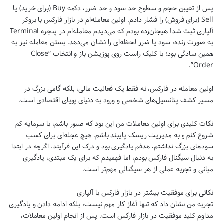
پس از تعیین حجم و سطوح حد سود و حد ضرر، دکمه Buy (برای خرید) یا
Sell (برای فروش) را فشار دادم. اولین معامله‌ام در بازار فارکس با بروکر
آلپاری ثبت شد! هیجان‌زده بودم که می‌دیدم معامله‌ام در پنجره Terminal
به صورت زنده، سود یا ضرر لحظه‌ای را نشان می‌دهد. بستن معامله نیز به
همین سادگی بود؛ با کلیک راست روی پوزیشن باز و انتخاب “Close
Order”.
اولین معامله در فارکس، نه فقط یک فعالیت مالی، بلکه گامی بزرگ در
مسیر کشف پتانسیل‌های شخصی و ورود به دنیای پویای اقتصادی است.
نکات کلیدی برای اولین معاملات من این بود که صبور باشم، با سرمایه کم
شروع کنم و به مدیریت ریسک پایبند باشم. هیچ عجله‌ای برای کسب
سودهای بزرگ نداشتم، هدفم یادگیری بود و درک این فرآیند. اگرچه در ابتدا
به دنبال سیگنال فارکس بودم، اما فهمیدم که برای یک مبتدی، یادگیری
مبانی و تجربه عملی از هر سیگنالی مهم‌تر است.
نکاتی برای موفقیت بیشتر در بازار فارکس با آلپاری
تجربه من نشان داد که تنها آغاز کار مهم نیست، بلکه ادامه دادن و یادگیری
مداوم کلید موفقیت در بازار فارکس است. پس از انجام اولین معاملات،