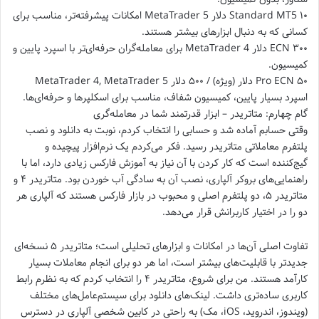
Standard MT5 ۱۰ دلار MetaTrader 5 امکانات پیشرفته‌تر، مناسب برای
کسانی که به دنبال ابزارهای بیشتر هستند.
ECN ۳۰۰ دلار MetaTrader 4 برای معامله‌گران حرفه‌ای‌تر با اسپرد پایین و
کمیسیون.
Pro ECN ۵۰ دلار (ویژه) / ۵۰۰ دلار MetaTrader 4, MetaTrader 5
اسپرد بسیار پایین، کمیسیون شفاف، مناسب برای اسکلپرها و حرفه‌ای‌ها.
گام چهارم: متاتریدر – ابزار قدرتمند شما در معامله‌گری
وقتی حسابم آماده شد و حسابی را انتخاب کردم، نوبت به دانلود و نصب
پلتفرم معاملاتی متاتریدر رسید. فکر می‌کردم یک نرم‌افزار پیچیده و
گیج‌کننده است که کار کردن با آن نیاز به آموزش فارکس زیادی دارد، اما با
راهنمایی‌های بروکر آلپاری، نصب آن به سادگی آب خوردن بود. متاتریدر ۴ و
متاتریدر ۵، دو پلتفرم اصلی و محبوب در بازار فارکس هستند که آلپاری هر
دو را در اختیار کاربرانش قرار می‌دهد.
تفاوت اصلی آن‌ها در امکانات و ابزارهای تحلیلی است؛ متاتریدر ۵ نسخه‌ای
جدیدتر با قابلیت‌های بیشتر است، اما هر دو برای انجام معاملات بسیار
کارآمد هستند. من برای شروع، متاتریدر ۴ را انتخاب کردم که به نظرم رابط
کاربری ساده‌تری داشت. لینک‌های دانلود برای سیستم‌عامل‌های مختلف
(ویندوز، اندروید، iOS، مک) به راحتی در کابین شخصی آلپاری در دسترس