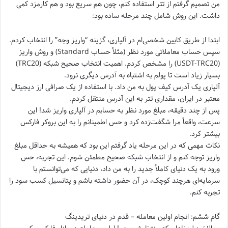
من تصمیم گرفتم از تتر استفاده کنم، چون هم سریع بود و هم کارمزد کمی
داشت. این روش شامل چند مرحله ساده بود:
ابتدا از طریق کابین شخصی‌ام در آلپاری، گزینه “واریز وجه” را انتخاب کردم.
سپس حساب معاملاتی مورد نظر (مثلاً حساب Standard) و روش واریز
(USDT-TRC20) را مشخص کردم. اهمیت انتخاب صحیح شبکه (TRC20)
بسیار زیاد است تا پولم به اشتباه به آدرس دیگری نرود.
آلپاری یک آدرس کیف پول به من داد. با استفاده از یک صرافی ارز دیجیتال
معتبر در ایران، مقداری تتر به این آدرس منتقل کردم.
پس از چند دقیقه، مبلغ مورد نظر به حسابم در آلپاری واریز شد! این
سرعت، واقعاً مرا شگفت‌زده کرد و حس اطمینانم را به این بروکر فارکس
بیشتر کرد.
نکات مهمی که در این مرحله یاد گرفتم این بود که همیشه به حداقل مبلغ
واریز توجه کنم و از انتخاب شبکه صحیح مطمئن شوم. این تجربه، حس
ورود به یک دنیای کاملاً جدید را به من داد، دنیایی که می‌توانستم با
سرمایه‌ای هرچند کوچک، در آن حضور داشته باشم و پتانسیل کسب سود را
تجربه کنم.
گام ششم: انجام اولین معامله – قدم در دنیای تریدینگ