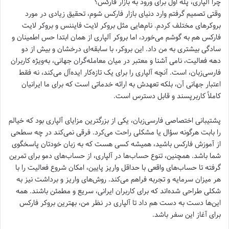
چرا آلپاری، پله اول برای ورود به بازار فارکس؟
وقتی تصمیم گرفتم وارد دنیای بازار فارکس شوم، تحقیق زیادی در مورد
بروکرهای مختلف کردم. نام‌هایی مثل بروکر لایت فایننس و بروکر لایت
فارکس هم به گوشم می‌خورد، اما بروکر آلپاری از همان ابتدا حس اطمینان و
سادگی بیشتری به من داد. این بروکر، با سابقه‌ای درخشان و بیش از دو
دهه فعالیت، نامی آشنا و معتبر در میان معامله‌گران جهانی، به‌ویژه کاربران
فارسی‌زبان، است. آنچه آلپاری را برای یک تازه‌کار ایده‌آل می‌کند، نه فقط
اعتبار جهانی آن، بلکه تعهدش به ارائه خدماتی است که برای ما ایرانیان
کاملاً کاربرپسند و قابل دسترس است.
پشتیبانی اختصاصی فارسی‌زبان، یکی از بزرگترین مزایای آلپاری بود که خیالم
را بابت هرگونه سؤال یا مشکلی راحت می‌کرد. فرقی نمی‌کند در چه سطحی
از آموزش فارکس باشید، همیشه کسی هست که به زبان خودتان پاسخگوی
شما باشد. همچنین، تنوع حساب‌ها در آلپاری، از حساب‌های دمو برای تمرین
گرفته تا حساب‌های واقعی با حداقل واریز پایین، امکان شروع فعالیت را با
هر میزان سرمایه و تجربه فراهم می‌کند. روش‌های واریز و برداشت نیز به
شکلی طراحی شده‌اند که برای کاربران ایرانی، سریع و مطمئن باشند. همه
این‌ها دست به دست هم داد تا آلپاری در نظر من، بهترین بروکر فارکس
برای آغاز این سفر باشد.