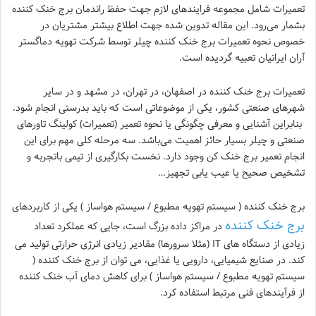
تعمیرات شامل مجموعه فرایندهای لازم جهت حفظ راندمان برج خنک کننده
بشمار می‌رود. این مقاله تدوین شده جهت اطلاع بیشتر مشتریان در
خصوص نحوه تعمیرات برج خنک کننده چیلر توسط شرکت تهویه دماگستر
آران ایرانیان تعبیه گردیده است.
تعمیرات برج خنک کننده در اصفهان، در تهران، در مشهد و در سایر
شهرهای صنعتی کشور، یکی از موضوعاتی است که باید بدرستی انجام شود.
بنابراین آشنایی و معرفی چگونگی یا نحوه تعمیر (تعمیرات) کولینگ تاورهای
صنعتی و چیلر بسیار حائز اهمیت می‌باشد. سه مرحله کلی مهم برای این
انجام تعمیر برج خنک کن وجود دارد. نخست بکارگیری از تیمی باتجربه و
تشخیص صحیح یا عیب یابی تجهیز…
برج خنک کننده ( سیستم تهویه مطبوع / سیستم هواساز ) یکی از کاربردهای
برج خنک کننده
در مراکز داده بزرگ است، جایی که عملکرد تعداد
زیادی از دستگاه های IT (مثلا سرورها) مقادیر زیادی انرژی حرارتی تولید می
کند. در صنایع شیمیایی، دارویی یا غذایی، می توان از برج خنک کننده (
سیستم تهویه مطبوع / سیستم هواساز ) برای کاهش دمای آب خنک کننده
از فرآیندهای فنی مرتبط استفاده کرد.