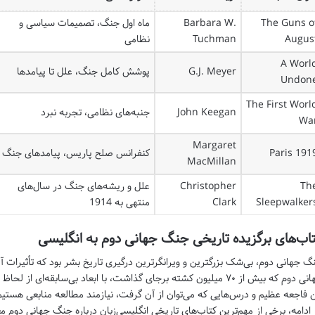
The Guns o
Barbara W.
ماه اول جنگ، تصمیمات سیاسی و
Augus
Tuchman
نظامی
A Worl
G.J. Meyer
پوشش کامل جنگ، علل تا پیامدها
Undon
The First Worl
John Keegan
جنبه‌های نظامی، تجربه نبرد
Wa
Margaret
Paris 191
کنفرانس صلح پاریس، پیامدهای جنگ
MacMillan
Th
Christopher
علل و ریشه‌های جنگ در سال‌های
Sleepwalker
Clark
منتهی به 1914
اب‌های برگزیده تاریخی جنگ جهانی دوم به انگلیسی
گ جهانی دوم، بی‌شک بزرگترین و ویرانگرترین درگیری تاریخ بشر بود که تأثیرات
جهانی دوم که بیش از ۷۰ میلیون کشته برجای گذاشت، با ابعاد بی‌سابقه‌ا
ن فاجعه عظیم و درس‌هایی که می‌توان از آن گرفت، نیازمند مطالعه منابعی هستیم 
 ادامه، برخی از مهم‌ترین کتاب‌های تاریخی انگلیسی‌زبان درباره جنگ جهانی دوم م