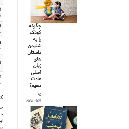
f
t
چگونه
d
کودک
e
را به
d
شنیدن
r
داستان‌
های
9
زبان
اصلی
e
عادت
s
دهیم؟
کت
18/03/1405
جن
ای
در