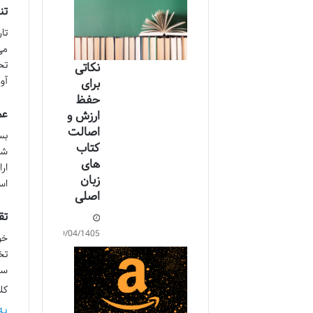
تن
تا
می
تح
نکاتی
آو
برای
حفظ
عم
ارزش و
اصالت
بس
کتاب
شا
های
ار
زبان
اس
اصلی
تق
29/04/1405
تخ
سب
کل
به