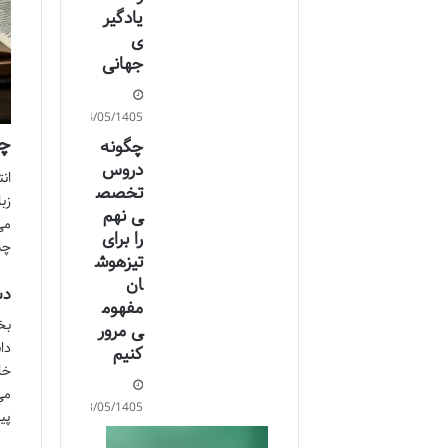
یادگیر
ی
جهانی
14/05/1405
چر
چگونه
دروس
ان
تخصص
زب
ی نهم
می
را برای
چش
تیزهوش
ان
دس
مفهوم
بخ
ی مرور
دا
کنیم
خا
می
13/05/1405
پید