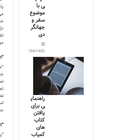
ی با
پا
موضوع
می
سفر و
جب
جهانگر
دل
دی
تل
مه
17/04/1405
“The First World War” by John Keegan
“ج
جن
تم
تج
تص
راهنمای
اس
ی برای
جب
یافتن
کتاب
“Paris 1919: Six Months That Changed the World” by Margaret MacMillan
های
کمیاب