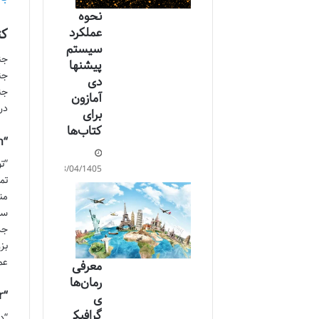
نحوه
عملکرد
کتا
سیستم
جن
پیشنها
جن
دی
جن
آمازون
در
برای
کتاب‌ها
“The Guns of August” by Barbara W. Tuchman
23/04/1405
تم
من
سو
جذ
بز
عم
معرفی
رمان‌ها
“A World Undone: The Story of the Great War, 1914 to 1918” by G.J. Meyer
ی
گرافیک
“د