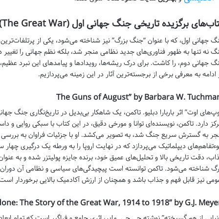
ب‌های برگزیده تاریخی جنگ جهانی اول (The Great War) به انگلیسی
گ جهانی اول، که با عنوان “جنگ بزرگ” نیز شناخته می‌شود، یکی از پرتلفات‌ترین و
گ نه تنها به ظهور فناوری‌های جدید نظامی منجر شد، بلکه نظم جهانی را تغییر داد
گ جهانی دوم، را کاشت. برای درک ریشه‌ها، رویدادها و پیامدهای این نبرد عظیم،
 ادامه به معرفی برخی از برجسته‌ترین آثار در این زمینه می‌پردازیم.
رکز دارد. تاکمن، نویسنده‌ای توانا و مورخی دقیق، در این کتاب با سبکی روایی و 
جر به گسترش سریع جنگ شد، به تصویر می‌کشد. او با جزئیات فراوان به بررسی تح
ءتفاهم‌های دیپلماتیک می‌پردازد که در نهایت اروپا را به ورطه یک درگیری چهار 
اب، دقت تاریخی بالا و تحلیل‌های عمیق خود، برنده جایزه پولیتزر شده و به عنوان
رگ شناخته می‌شود. تاکمن توانسته است پیچیدگی‌های سیاسی و نظامی آن دوران را 
ومی نیز قابل فهم و جذاب باشد و همچنان از ارزش آکادمیک بالایی برخوردار است
نیایی از هم گسیخته” نوشته جی.جی. مایر، اثری جامع و فراگیر است که تمام ابعاد 