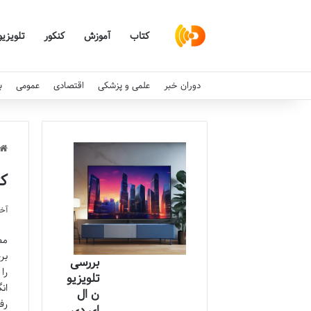
کتاب
آموزش
کنکور
تلویزی
دوران خبر
علمی و پزشکی
اقتصادی
عمومی
ب
کت
آخری
مط
بر
بررسی
را
تلویزیو
ان
ن ال
رف
ای دی