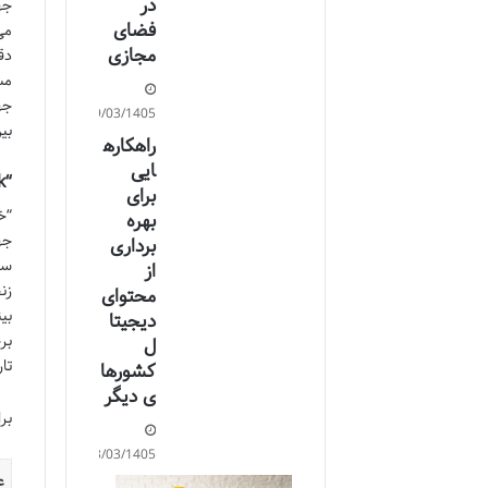
در
جه
فضای
می
مجازی
دق
مش
جه
29/03/1405
بین
راهکاره
ایی
“The Sleepwalkers: How Europe Went to War in 1914” by Christopher Clark
برای
بهره
جه
برداری
سا
از
زن
محتوای
بی
دیجیتا
بر
ل
تا
کشورها
ی دیگر
بر
23/03/1405
ع