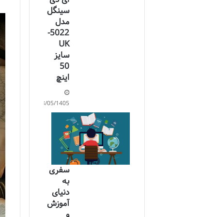
سینگل
مدل
5022-
UK
سایز
50
اینچ
18/05/1405
سفری
به
دنیای
آموزش
و