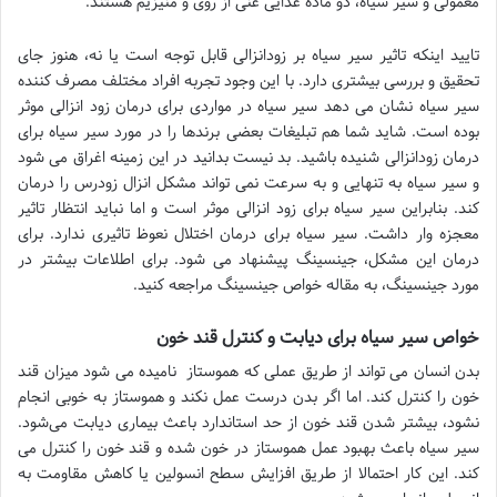
معمولی و سیر سیاه، دو ماده غذایی غنی از روی و منیزیم هستند.
تایید اینکه تاثیر سیر سیاه بر زودانزالی قابل توجه است یا نه، هنوز جای
تحقیق و بررسی بیشتری دارد. با این وجود تجربه افراد مختلف مصرف کننده
سیر سیاه نشان می دهد سیر سیاه در مواردی برای درمان زود انزالی موثر
بوده است. شاید شما هم تبلیغات بعضی برندها را در مورد سیر سیاه برای
درمان زودانزالی شنیده باشید. بد نیست بدانید در این زمینه اغراق می شود
و سیر سیاه به تنهایی و به سرعت نمی تواند مشکل انزال زودرس را درمان
کند. بنابراین سیر سیاه برای زود انزالی موثر است و اما نباید انتظار تاثیر
معجزه وار داشت. سیر سیاه برای درمان اختلال نعوظ تاثیری ندارد. برای
درمان این مشکل، جینسینگ پیشنهاد می شود. برای اطلاعات بیشتر در
مورد جینسینگ، به مقاله خواص جینسینگ مراجعه کنید.
خواص سیر سیاه برای دیابت و کنترل قند خون
بدن انسان می تواند از طریق عملی که هموستاز نامیده می شود میزان قند
خون را کنترل کند. اما اگر بدن درست عمل نکند و هموستاز به خوبی انجام
نشود، بیشتر شدن قند خون از حد استاندارد باعث بیماری دیابت می‌شود.
سیر سیاه باعث بهبود عمل هموستاز در خون شده و قند خون را کنترل می
کند. این کار احتمالا از طریق افزایش سطح انسولین یا کاهش مقاومت به