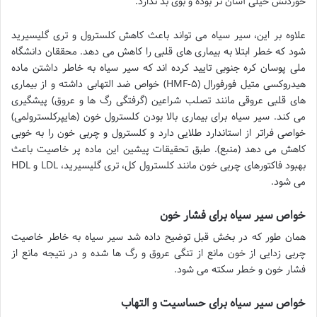
خوردنش خیلی آسان تر بوده و بوی بد ندارد.
علاوه بر این، سیر سیاه می تواند باعث کاهش کلسترول و تری گلیسیرید
شود که خطر ابتلا به بیماری های قلبی را کاهش می دهد. محققان دانشگاه
ملی پوسان کره جنوبی تایید کرده اند که سیر سیاه به خاطر داشتن ماده
هیدروکسی متیل فورفورال (۵‐HMF) خواص ضد التهابی داشته و از بیماری
های قلبی عروقی مانند تصلب شراعین (گرفتگی رگ ها و عروق) پیشگیری
می کند. سیر سیاه برای بیماری بالا بودن کلسترول خون (هایپرکلسترولمی)
خواصی فراتر از استاندارد طلایی دارد و کلسترول و چربی خون را به خوبی
کاهش می دهد (منبع). طبق تحقیقات پیشین این ماده پر خاصیت باعث
بهبود فاکتورهای چربی خون مانند کلسترول کل، تری گلیسیرید، LDL و HDL
می شود.
خواص سیر سیاه برای فشار خون
همان طور که در بخش قبل توضیح داده شد سیر سیاه به خاطر خاصیت
چربی زدایی از خون مانع از تنگی عروق و رگ ها شده و در نتیجه مانع از
فشار خون و خطر سکته می شود.
خواص سیر سیاه برای حساسیت و التهاب