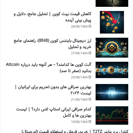
کاهش قیمت بیت کوین | تحلیل جامع، دلایل و
پیش بینی آینده
28/06/1404
ارز دیجیتال بایننس کوین (BNB): راهنمای جامع
خرید و تحلیل
27/06/1404
آلت کوین ها کدامند؟ – هر آنچه باید درباره Altcoin
بدانید (صفر تا صد)
23/06/1404
بهترین صرافی های بدون تحریم برای ایرانیان |
لیست ۲۰۲۴
21/06/1404
کدام صرافی ایرانی استاپ لاس دارد؟ | لیست
بهترین ها و کامل
18/06/1404
کنترل برد ماینر T2TZ | خرید، فروش و استعلام قیمت (اورجینال)