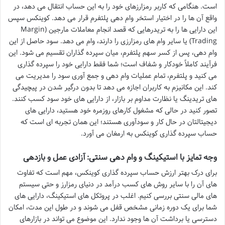
است. هنگامی که کاربر رمزارزهای خود را به این حساب انتقال می دهد، در
واقع آن ها را در اختیار استخر وام دهی پلتفرم قرار می دهد. کوینکس سپس
این دارایی ها را به تریدرهایی که قصد انجام معاملات مارجین (Margin
Trading) یا سایر وام های رمزارزی را دارند، وام می دهد. سود حاصل از این
وام دهی، پس از کسر سهم پلتفرم، میان سپرده گذاران تقسیم می شود. این
فرآیند کاملاً خودکار و شفاف است؛ شما فقط دارایی خود را سپرده گذاری
می کنید و پلتفرم، تمام عملیات وام دهی و جمع آوری سود را مدیریت می
کند. این مکانیزم به کاربران اجازه می دهد تا بدون درگیر شدن در پیچیدگی
های تریدینگ یا نظارت مداوم بر بازار، از دارایی های خود سود کسب کنند.
تصور کنید در حالی که مشغول کارهای روزمره خود هستید، دارایی های
دیجیتالتان در حال کار و سودآوری هستند؛ این همان تجربه ای است که
حساب سپرده گذاری کوینکس به ارمغان می آورد.
وجه تمایز با استیکینگ و وام دهی سنتی: آزادی عمل و بازدهی
برای درک بهتر ارزش حساب سپرده گذاری کوینکس، مهم است که تفاوت
های آن را با سایر روش های کسب درآمد در دنیای رمزارز و حتی سیستم
های مالی سنتی بررسی کنیم. اغلب در پروتکل های استیکینگ، دارایی های
شما برای یک دوره زمانی مشخص قفل می شوند و در طول این مدت، امکان
دسترسی یا برداشت آن ها وجود ندارد. این موضوع می تواند در بازارهای