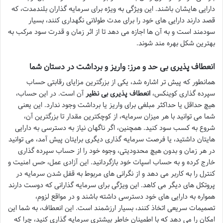
دارایی هایشان باشند. این ویژگی به ویژه برای سرمایه گذاران بلندمدت، که
قصد دارند دارایی های خود را برای مدت طولانی نگهداری کنند، بسیار
سودمند است و به آن ها اجازه می دهد تا از اثر زمان و قدرت سود مرکب به
بهترین شکل بهره مند شوند.
انعطاف پذیری بی حد و مرز: واریز و برداشت در دستان شما
همانطور که پیش تر اشاره شد، یکی از بزرگترین مزایای رقابتی حساب
سپرده گذاری کوینکس،
انعطاف پذیری بی نظیر
آن است. در این حساب،
هیچ حداقل یا حداکثر مبلغی برای واریز یا برداشت وجود ندارد. این یعنی
شما می توانید با هر میزان سرمایه، از کوچکترین مقدار تا بزرگترین آن،
شروع به کسب سود کنید. همچنین، اگر ناگهان نیاز به دسترسی به دارایی
هایتان داشتید، یا فرصت سرمایه گذاری دیگری برایتان پیش آمد، می توانید
در هر زمان و بدون هیچ محدودیتی، وجوه خود را از حساب سپرده گذاری
خارج کرده و به حساب اسپات خود بازگردانید. این آزادی عمل، حس امنیت و
کنترل را به کاربر می دهد و از نگرانی های مربوط به قفل شدن سرمایه در
پروتکل های دیگر می کاهد. این ویژگی برای سرمایه گذارانی که دوست دارند
همواره به دارایی های خود دسترسی داشته باشند و در مواقع لزوم،
تصمیمات سریعی اتخاذ کنند، بسیار ارزشمند است. این انعطاف، به شما این
امکان را می دهد که با اطمینان خاطر بیشتری سرمایه گذاری کنید، چرا که