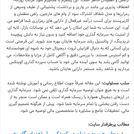
انعطاف پذیری بی مانند در واریز و برداشت، پشتیبانی از طیف وسیعی از
رمزارزها و مدل شفاف اشتراک سود از وام های مارجین، راهی مطمئن و
کاربرپسند برای کسب درآمد غیرفعال از دارایی های رمزارزی شما فراهم می
آورد. این حساب به شما این امکان را می دهد که در نوسانات بازار، لایه ای
از امنیت به سرمایه گذاری خود اضافه کنید و بدون نیاز به دانش پیچیده
تریدینگ، از پتانسیل رشد سرمایه هایتان بهره مند شوید. این فرصتی است
برای کسانی که به دنبال افزایش ثروت دیجیتال خود به شیوه ای هوشمندانه
و کم استرس هستند. با بررسی دقیق و آگاهی کامل از مزایا و ملاحظات، می
توانید گامی بلند به سوی آینده مالی خود با حساب سپرده گذاری کوینکس
بردارید و شاهد رشد مستمر دارایی هایتان باشید.
سلب مسئولیت:
این مقاله صرفاً جهت اطلاع رسانی و آموزش نوشته شده
است و به هیچ عنوان توصیه سرمایه گذاری تلقی نمی شود. سرمایه گذاری
در ارزهای دیجیتال همواره با ریسک همراه است و ممکن است منجر به از
دست رفتن بخشی یا تمام سرمایه شما شود. پیش از هرگونه تصمیم گیری
مالی، تحقیقات جامع و مشاوره با متخصصین مالی توصیه می شود.
مطالب پرطرفدار سایت:
محاسبه سود و زیان در کوینکس | راهنمای گام به