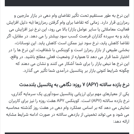
این نرخ به طور مستقیم تحت تأثیر تقاضای وام دهی در بازار مارجین و
رمزارزی قرار دارد. زمانی که تقاضا برای وام گرفتن رمزارزها (به دلیل افزایش
فعالیت معاملاتی یا سایر عوامل بازار) بالا می رود، این نرخ نیز افزایش می
یابد و به سپرده گذاران فرصت کسب سود بیشتر را می دهد. در مقابل، اگر
تقاضا کاهش یابد، نرخ سود نیز ممکن است کاهش یابد. این نوسانات،
بخشی طبیعی از بازار رمزارز است و کوینکس با شفافیت، این نرخ ها را در
اختیار شما قرار می دهد تا همواره از وضعیت فعلی مطلع باشید. در واقع،
این نرخ ها نبض بازار را برای شما آشکار می کنند و نشان می دهند که
چگونه شرایط کنونی بازار بر پتانسیل درآمدی شما تأثیر می گذارد.
نرخ بازده سالانه (APY) ۷ روزه: نگاهی به پتانسیل بلندمدت
یکی از معیارهای مهم برای ارزیابی پتانسیل سودآوری یک سرمایه گذاری،
نرخ بازده سالانه (APY) است. کوینکس APY هفت روزه را نیز برای کاربران
نمایش می دهد که بر اساس عملکرد وام دهی در هفت روز گذشته محاسبه
می شود و می تواند تخمینی از بازدهی سالانه در صورت ادامه شرایط مشابه
ارائه دهد: