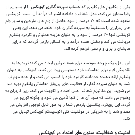
یکی از مکانیزم های کلیدی که
حساب سپرده گذاری کوینکس
را از بسیاری از
رقبا متمایز می کند، مدل شفاف و عادلانه اشتراک درآمد آن است. کوینکس
متعهد شده است که ۷۰ درصد از سود حاصل از وام های مارجین و سایر وام
های رمزارزی را مستقیماً به سپرده گذاران خود اختصاص دهد. این یعنی
کوینکس تنها ۳۰ درصد از سود را به عنوان هزینه عملیاتی و کارمزد پلتفرم
دریافت می کند و بخش عمده درآمد را به کسانی بازمی گرداند که دارایی
هایشان را برای وام دهی فراهم کرده اند.
این مدل، یک چرخه سودمند برای همه طرفین ایجاد می کند: تریدرها به
نقدینگی لازم برای معاملات خود دسترسی پیدا می کنند، کوینکس به عنوان
پلتفرم ارائه دهنده خدمات، کارمزد خود را کسب می کند، و از همه مهم تر،
شما به عنوان سپرده گذار، از فعالیت های پررونق معاملاتی پلتفرم بهره مند
می شوید. این مکانیزم شفاف، حس اعتماد را تقویت می کند، زیرا کاربران به
وضوح می دانند که سود آن ها از کجا تأمین می شود و چگونه توزیع می
گردد. این رویکرد، پتانسیل بازدهی شما را به طور قابل توجهی افزایش می
دهد و شما را به شریکی در موفقیت کلی اکوسیستم کوینکس تبدیل می
کند.
امنیت و شفافیت: ستون های اعتماد در کوینکس