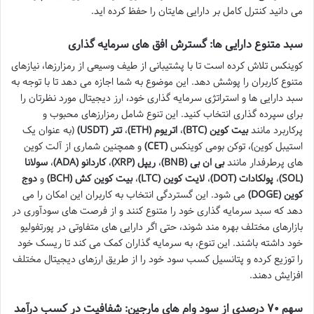
می دانید کنترل کامل بر دارایی هایتان را حفظ کرده اید.
سبد متنوع دارایی ها: گسترش افق های سرمایه گذاری
کوینکس تلاش کرده است تا با پشتیبانی از طیف وسیعی از رمزارزها، نیازهای
متنوع کاربران را پوشش دهد. این موضوع به شما اجازه می دهد تا با توجه به
سبد دارایی ها و استراتژی سرمایه گذاری خود، ارز دیجیتال مورد نظرتان را
برای سپرده گذاری انتخاب کنید. این تنوع شامل رمزارزهای محبوب و
پرکاربرد مانند
بیت کوین (BTC)
،
اتریوم (ETH)
،
تتر (USDT)
(به عنوان یک
استیبل کوین)، توکن بومی کوینکس
(CET)
و همچنین شماری از آلت کوین
های پرطرفدار مانند
بی ان بی (BNB)
،
ریپل (XRP)
،
کاردانو (ADA)
،
سولانا
(SOL)
،
پولکادات (DOT)
،
لایت کوین (LTC)
،
بیت کوین کش (BCH)
و
دوج
کوین (DOGE)
می شود. این گستردگی انتخاب به کاربران این امکان را می
دهد که سبد سرمایه گذاری خود را متنوع کنند و از فرصت های سودآوری در
بازارهای مختلف بهره مند شوند، حتی اگر دارایی های متفاوتی در پورتفولیو
خود داشته باشند. این تنوع، به سرمایه گذاران کمک می کند تا ریسک خود
را توزیع کرده و پتانسیل کسب سود خود را از طریق ارزهای دیجیتال مختلف
افزایش دهند.
سهم ۷۰ درصدی از سود وام های مارجین: شفافیت در کسب درآمد