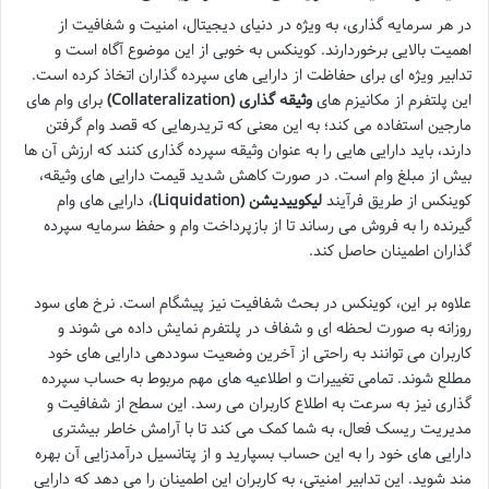
در هر سرمایه گذاری، به ویژه در دنیای دیجیتال، امنیت و شفافیت از
اهمیت بالایی برخوردارند. کوینکس به خوبی از این موضوع آگاه است و
تدابیر ویژه ای برای حفاظت از دارایی های سپرده گذاران اتخاذ کرده است.
این پلتفرم از مکانیزم های
وثیقه گذاری (Collateralization)
برای وام های
مارجین استفاده می کند؛ به این معنی که تریدرهایی که قصد وام گرفتن
دارند، باید دارایی هایی را به عنوان وثیقه سپرده گذاری کنند که ارزش آن ها
بیش از مبلغ وام است. در صورت کاهش شدید قیمت دارایی های وثیقه،
کوینکس از طریق فرآیند
لیکوییدیشن (Liquidation)
، دارایی های وام
گیرنده را به فروش می رساند تا از بازپرداخت وام و حفظ سرمایه سپرده
گذاران اطمینان حاصل کند.
علاوه بر این، کوینکس در بحث شفافیت نیز پیشگام است. نرخ های سود
روزانه به صورت لحظه ای و شفاف در پلتفرم نمایش داده می شوند و
کاربران می توانند به راحتی از آخرین وضعیت سوددهی دارایی های خود
مطلع شوند. تمامی تغییرات و اطلاعیه های مهم مربوط به حساب سپرده
گذاری نیز به سرعت به اطلاع کاربران می رسد. این سطح از شفافیت و
مدیریت ریسک فعال، به شما کمک می کند تا با آرامش خاطر بیشتری
دارایی های خود را به این حساب بسپارید و از پتانسیل درآمدزایی آن بهره
مند شوید. این تدابیر امنیتی، به کاربران این اطمینان را می دهد که دارایی