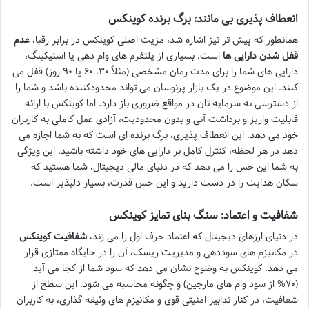
انعطاف پذیری بی مانند: برگ برنده کوینکس
همانطور که پیش تر نیز اشاره شد، مزیت اصلی کوینکس در برابر رقبا،
عدم
قفل شدن دارایی ها
است. بسیاری از پلتفرم های وام دهی یا استیکینگ،
دارایی های شما را برای مدت زمان مشخصی (مثلاً ۳۰، ۶۰ یا ۹۰ روز) قفل می
کنند. این موضوع در یک بازار پرنوسان می تواند محدودکننده باشد و شما را
از دسترسی به سرمایه تان در مواقع ضروری باز دارد. اما کوینکس با ارائه
قابلیت واریز و برداشت آنی و بدون محدودیت، آزادی عمل کاملی به کاربران
خود می دهد. این انعطاف پذیری، برگ برنده ای است که به شما اجازه می
دهد در هر لحظه، کنترل کامل بر دارایی های خود داشته باشید. این ویژگی
به شما این حس را می دهد که در دنیای مالی دیجیتال، شما هستید که
سکان هدایت را در دست دارید و این حس قدرت، بسیار دلپذیر است.
شفافیت و اعتماد: سنگ بنای تمایز کوینکس
در دنیای ارزهای دیجیتال که اعتماد حرف اول را می زند،
شفافیت کوینکس
در مکانیزم های سوددهی و مدیریت ریسک، آن را در جایگاه ممتازی قرار
می دهد. کوینکس به وضوح نشان می دهد که سود شما از کجا می آید
(۷۰% از سود وام های مارجین) و چگونه محاسبه می شود. این سطح از
شفافیت، در کنار تدابیر امنیتی قوی و مکانیزم های وثیقه گذاری، به کاربران