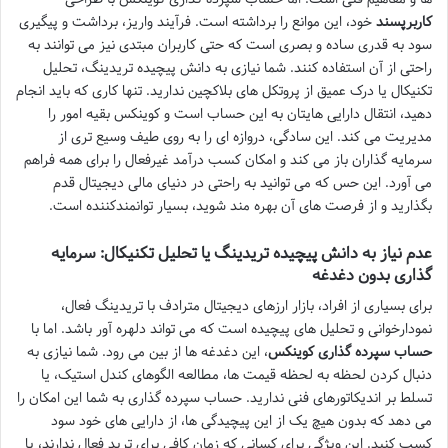
کاربرپسند
خود، این موانع را برداشته است. فرآیند واریز، برداشت و پیگیری
سود به قدری ساده و بصری است که حتی کاربران مبتدی نیز می توانند به
راحتی از آن استفاده کنند. شما نیازی به دانش پیچیده تریدینگ، تحلیل
تکنیکال یا درک عمیق از پروتکل های بلاکچین ندارید. تنها کاری که باید انجام
دهید، انتقال دارایی هایتان به این حساب است و کوینکس بقیه امور را
مدیریت می کند. این سادگی، دروازه ای را به روی طیف وسیع تری از
سرمایه گذاران باز می کند و امکان کسب درآمد غیرفعال را برای همه فراهم
می آورد. این حس که می توانید به راحتی در دنیای مالی دیجیتال قدم
بگذارید و از فرصت های آن بهره مند شوید، بسیار توانمندکننده است.
عدم نیاز به دانش پیچیده تریدینگ یا تحلیل تکنیکال: سرمایه
گذاری بدون دغدغه
برای بسیاری از افراد، بازار ارزهای دیجیتال مترادف با تریدینگ فعال،
نمودارخوانی و تحلیل های پیچیده است که می تواند دلهره آور باشد. اما با
حساب سپرده گذاری کوینکس
، این دغدغه ها از بین می رود. شما نیازی به
دنبال کردن لحظه به لحظه قیمت ها، مطالعه الگوهای کندل استیک، یا
تسلط بر اندیکاتورهای فنی ندارید. حساب سپرده گذاری به شما این امکان را
می دهد که بدون هیچ یک از این پیچیدگی ها، از دارایی های خود سود
کسب کنید. این ویژگی برای کسانی که زمان کافی برای ترید فعال ندارند، یا