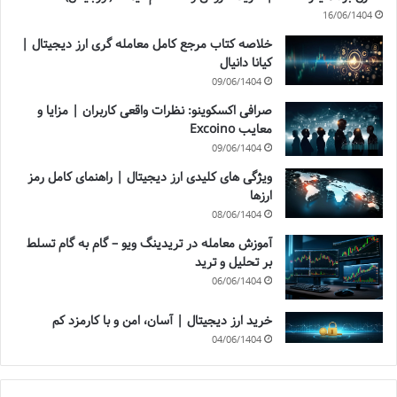
16/06/1404
خلاصه کتاب مرجع کامل معامله گری ارز دیجیتال |
کیانا دانیال
09/06/1404
صرافی اکسکوینو: نظرات واقعی کاربران | مزایا و
معایب Excoino
09/06/1404
ویژگی های کلیدی ارز دیجیتال | راهنمای کامل رمز
ارزها
08/06/1404
آموزش معامله در تریدینگ ویو – گام به گام تسلط
بر تحلیل و ترید
06/06/1404
خرید ارز دیجیتال | آسان، امن و با کارمزد کم
04/06/1404