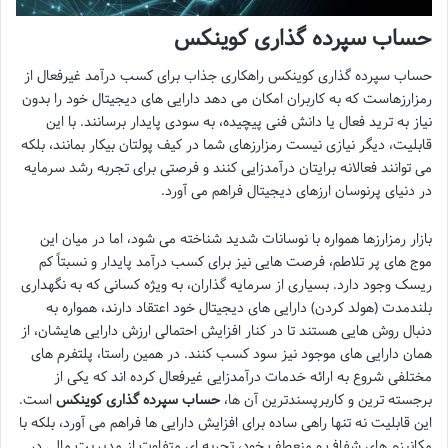
حساب سپرده گذاری کوینکس
حساب سپرده گذاری کوینکس راهکاری جذاب برای کسب درآمد غیرفعال از
رمزارزهاست که به کاربران امکان می دهد دارایی های دیجیتال خود را بدون
نیاز به ترید فعال یا دانش فنی پیچیده، به سودی پایدار برسانند. با این
قابلیت، دیگر نیازی نیست رمزارزهای شما در کیف پولتان بیکار بمانند، بلکه
می توانند فعالانه برایتان درآمدزایی کنند و فرصتی برای تجربه رشد سرمایه
در دنیای پرنوسان ارزهای دیجیتال فراهم می آورد.
بازار رمزارزها همواره با نوسانات شدید شناخته می شود، اما در میان این
موج های پر تلاطم، فرصت هایی نیز برای کسب درآمد پایدار و نسبتاً کم
ریسک وجود دارد. بسیاری از سرمایه گذاران، به ویژه کسانی که به نگهداری
بلندمدت (هولد کردن) دارایی های دیجیتال خود اعتقاد دارند، همواره به
دنبال روش هایی هستند تا در کنار افزایش احتمالی ارزش دارایی هایشان، از
همان دارایی های موجود نیز سود کسب کنند. در همین راستا، پلتفرم های
مختلفی شروع به ارائه خدمات درآمدزایی غیرفعال کرده اند که یکی از
برجسته ترین و کاربرپسندترین آن ها،
حساب سپرده گذاری کوینکس
است.
این قابلیت نه تنها راهی ساده برای افزایش دارایی ها فراهم می آورد، بلکه با
مکانیزم های شفاف و منعطف خود، تجربه ای متفاوت از مدیریت مالی در