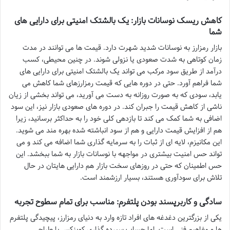
کاهش ریسک نوسانات بازار: یک بالشتک امنیتی برای دارایی های
شما
بازار رمزارز به نوسانات شدید شهرت دارد. قیمت ها می توانند در مدت
زمان کوتاهی به شدت صعودی یا نزولی شوند. در چنین محیطی، کسب
درآمد از طریق سود مرکب می تواند یک بالشتک امنیتی برای دارایی های
شما فراهم آورد. حتی در دوره هایی که قیمت رمزارزهای شما کاهش می
یابد، سودی که به صورت روزانه به دست می آورید، می تواند بخشی از زیان
ناشی از کاهش قیمت را جبران کند. در دوره های صعودی بازار نیز، این سود
اضافی به شما کمک می کند تا بازدهی کلی خود را به حداکثر برسانید، زیرا
هم از افزایش قیمت دارایی و هم از سود انباشته شده بهره مند می شوید.
این مکانیزم، لایه ای از ثبات را به سرمایه گذاری شما اضافه می کند و می
تواند حس امنیت بیشتری در مواجهه با نوسانات بازار به شما ببخشد. این
حس اطمینان که حتی در روزهای سخت بازار هم دارایی هایتان در حال
تلاش برای سودآوری هستند، بسیار ارزشمند است.
سادگی و کاربرپسند بودن پلتفرم: مناسب برای تمام سطوح تجربه
یکی از بزرگترین دغدغه های افراد تازه وارد به دنیای رمزارز، پیچیدگی پلتفرم
ها و مفاهیم فنی است. اما حساب سپرده گذاری کوینکس با طراحی