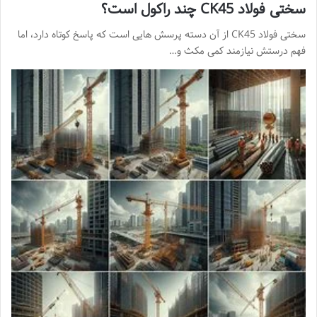
سختی فولاد CK45 چند راکول است؟
سختی فولاد CK45 از آن دسته پرسش هایی است که پاسخ کوتاه دارد، اما
فهم درستش نیازمند کمی مکث و…