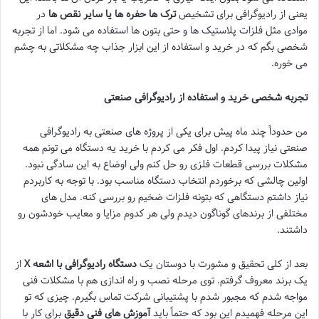
یعنی از رادیوگرافی برای تشخیص
ترک ها حفره ها یا سایر نقص ها
در
موادی مثل فلزات پلاستیک ها و حتی بتون ها استفاده می شود. اما از تجربه
شخصی بگم که در خرید و استفاده از این ابزار جذاب چه مشکلاتی به چشم
می خوره.
تجربه شخصی خرید و استفاده از رادیوگرافی صنعتی
من حدوداً چند ماه پیش برای یکی از پروژه های صنعتی به رادیوگرافی
صنعتی نیاز پیدا کردم. اول فکر می کردم با خرید یه دستگاه می تونم همه
مشکلات بررسی قطعات فلزی رو حل کنم ولی اوضاع به این سادگی نبود.
اولین چالشی که برخوردم انتخاب دستگاه مناسب بود. با توجه به کاربردم
نیاز داشتم دستگاهی که بتونه فلزات ضخیم رو بررسی کنه. مدل های
مختلفی از برندهای گوناگون دیدم ولی هر کدوم مزایا و معایب خودشون رو
داشتند.
بعد از کلی تحقیق و مشورت با دوستان یک
دستگاه رادیوگرافی با اشعه
X
از
یک برند معروف گرفتم. توی مرحله نصب و راه اندازی هم با مشکلات فنی
مواجه شدم که مجبور شدم با پشتیبانی شرکت تماس بگیرم. چیزی که تو
این مرحله فهمیدم این بود که حتماً باید
آموزش های فنی دقیق
برای کار با