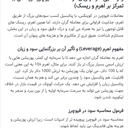
تمرکز بر اهرم و ریسک)
معاملات فیوچرز در کوینکس، با پتانسیل کسب سودهای بزرگ از طریق
اهرم، جذابیت فراوانی برای معامله گران دارند. اما همین اهرم، ریسک های
قابل توجهی را نیز به همراه می آورد و درک دقیق سود و زیان در این بخش،
مستلزم شناخت عمیق تری از مکانیزم ها و هزینه های پنهان آن است.
مفهوم اهرم (Leverage) و تأثیر آن بر بزرگنمایی سود و زیان
اهرم به معامله گران اجازه می دهد تا با سرمایه ای کمتر، پوزیشن هایی با
ارزش اسمی بسیار بزرگ تر باز کنند. برای مثال، اهرم 10x به این معنی است
که با 100 دلار، می توان یک پوزیشن به ارزش 1000 دلار باز کرد. این
قابلیت، هم پتانسیل سود را چندین برابر می کند و هم به همان نسبت،
پتانسیل زیان را افزایش می دهد. یک حرکت کوچک در قیمت بازار در خلاف
جهت پوزیشن می تواند به سرعت سرمایه اولیه را از بین ببرد و منجر به
لیکویید شدن شود.
فرمول محاسبه سود در فیوچرز
محاسبه سود در فیوچرز پیچیده تر از اسپات است، زیرا ارزش پوزیشن و
هزینه های فاندینگ نیز باید لحاظ شوند: