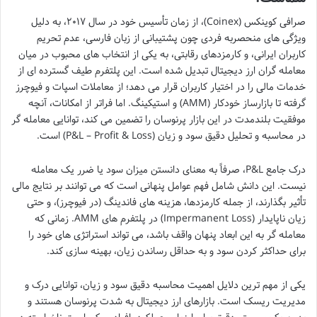
صرافی کوینکس (Coinex)، از زمان تأسیس خود در سال ۲۰۱۷، به دلیل
ویژگی های منحصربه فردی چون پشتیبانی از زبان فارسی، عدم تحریم
کاربران ایرانی، و کارمزدهای رقابتی، به یکی از انتخاب های محبوب در میان
معامله گران ارز دیجیتال تبدیل شده است. این پلتفرم طیف گسترده ای از
خدمات مالی را در اختیار کاربران قرار می دهد؛ از معاملات اسپات و فیوچرز
گرفته تا بازارساز خودکار (AMM) و استیکینگ. اما فراتر از امکانات، آنچه
موفقیت بلندمدت در این بازار پرنوسان را تضمین می کند، توانایی معامله گر
در محاسبه و تحلیل دقیق سود و زیان (P&L – Profit & Loss) است.
درک جامع P&L، صرفاً به معنای دانستن میزان سود یا ضرر یک معامله
نیست. این دانش شامل فهم عوامل پنهانی است که می توانند بر نتایج مالی
تأثیر بگذارند، از جمله کارمزدها، هزینه های فاندینگ (در فیوچرز)، و حتی
زیان ناپایدار (Impermanent Loss) در پلتفرم های AMM. زمانی که
معامله گر به این ابعاد پنهان واقف باشد، می تواند استراتژی های خود را
برای حداکثر کردن سود و به حداقل رساندن زیان، بهینه سازی کند.
یکی از مهم ترین دلایل اهمیت محاسبه دقیق سود و زیان، توانایی درک و
مدیریت ریسک است. بازارهای ارز دیجیتال به شدت پرنوسان هستند و