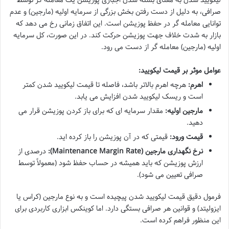
صرافی، به دلیل از دست رفتن بخش بزرگی از سرمایه اولیه (مارجین) و عدم
توانایی معامله گر در حفظ پوزیشن است. این اتفاق زمانی رخ می دهد که
بازار به شدت خلاف جهت پوزیشن حرکت کند. در این صورت، کل سرمایه
اولیه (مارجین) معامله گر از دست می رود.
عوامل موثر بر قیمت لیکویید:
اهرم:
هرچه اهرم بالاتر باشد، فاصله تا قیمت لیکویید شدن کمتر
است و ریسک لیکویید شدن افزایش می یابد.
مارجین اولیه:
مقدار سرمایه ای که برای باز کردن پوزیشن قرار می
دهید.
قیمت ورود:
قیمتی که در آن پوزیشن را باز کرده اید.
نرخ نگهداری مارجین (Maintenance Margin Rate):
درصدی از
ارزش پوزیشن که باید همیشه در حساب حفظ شود (معمولاً توسط
صرافی تعیین می شود).
فرمول دقیق قیمت لیکویید شدن پیچیده است و به نوع مارجین (کراس یا
ایزولیتد) و قوانین هر صرافی بستگی دارد. اما کوینکس ابزاری کاربردی برای
این منظور فراهم کرده است.