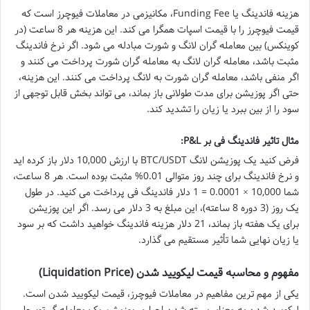
هزینه فاندینگ یا Funding Fee، مکانیزمی در معاملات فیوچرز است که
قیمت فیوچرز را با قیمت اسپات همگرا می کند. این هزینه هر 8 ساعت (در
کوینکس) بین معامله گران لانگ و شورت مبادله می شود. اگر نرخ فاندینگ
مثبت باشد، معامله گران لانگ به معامله گران شورت پرداخت می کنند و
اگر منفی باشد، معامله گران شورت به لانگ پرداخت می کنند. این هزینه،
حتی اگر پوزیشن برای مدت طولانی باز بماند، می تواند بخش قابل توجهی از
سود را از بین ببرد یا زیان را تشدید کند.
مثال تاثیر فاندینگ فی بر P&L:
فرض کنید یک پوزیشن لانگ BTC/USDT با ارزش 10,000 دلار باز کرده اید
و نرخ فاندینگ برای چند روز متوالی 0.01% مثبت بوده است. هر 8 ساعت،
شما 10,000 × 0.0001 = 1 دلار فاندینگ فی پرداخت می کنید. در طول
یک روز (3 دوره 8 ساعته)، این مبلغ به 3 دلار می رسد. اگر این پوزیشن
برای یک هفته باز بماند، 21 دلار هزینه فاندینگ خواهید داشت که بر سود
یا زیان نهایی شما تأثیر مستقیم می گذارد.
مفهوم و محاسبه قیمت لیکویید شدن (Liquidation Price)
یکی از مهم ترین مفاهیم در معاملات فیوچرز، قیمت لیکویید شدن است.
لیکویید شدن به معنای بسته شدن اجباری پوزیشن یک معامله گر توسط