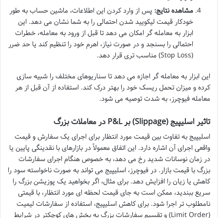
مشاهده نتایج:
پس از وارد کردن این اطلاعات، ماشین حساب به طور
خودکار قیمت لیکویید شدن احتمالی را به شما نشان می دهد. این
ابزار به معامله گر امکان می دهد تا قبل از ورود به معامله، خطرات
احتمالی را بسنجد و در صورت نیاز، اهرم خود را تنظیم کند یا حد ضرر
(Stop Loss) مناسب تری قرار دهد.
این ابزار به معامله گر اجازه می دهد تا سناریوهای مختلف را شبیه سازی
کرده و میزان تحمل ریسک خود را بهتر درک کند. استفاده از آن قبل از هر
معامله فیوچرز، به شدت توصیه می شود.
تاثیر اسلیپیج (Slippage) بر P&L در معاملات بزرگ
اسلیپیج به تفاوت بین قیمت مورد انتظار برای اجرای یک سفارش و قیمت
واقعی اجرای آن اشاره دارد. این اتفاق معمولاً در بازارهای با نقدینگی پایین یا
در زمان نوسانات شدید رخ می دهد، به خصوص هنگام اجرای سفارشات
بزرگ با قیمت بازار. در فیوچرز، اسلیپیج می تواند به صورت ناخواسته سود را
کاهش یا زیان را افزایش دهد. برای مثال، اگر بخواهید یک پوزیشن بزرگ را
سریع ببندید، ممکن است به جای قیمت لحظه ای مورد انتظار، با قیمتی
نامطلوب تر اجرا شود. برای کاهش اسلیپیج، استفاده از سفارشات لیمیت
(Limit Order) و تقسیم سفارشات بزرگ به بخش های کوچکتر در شرایط