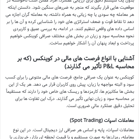
بدون یک سیستم دقیق برای ارزیابی عملکرد، افراد ممکن است ناخواسته در
موقعیت هایی قرار بگیرند که منجر به ضررهای سنگین شود. دانستن اینکه
هر معامله چه سودی یا چه زیانی به همراه داشته، به معامله گران اجازه می
دهد تا نقاط قوت و ضعف استراتژی های خود را شناسایی کرده و آن ها را بر
اساس داده های واقعی تنظیم کنند. در ادامه، به بررسی عمیق و کاربردی
نحوه محاسبه سود و زیان در بخش های مختلف صرافی کوینکس خواهیم
پرداخت و ابعاد پنهان آن را آشکار خواهیم ساخت.
آشنایی با انواع فرصت های مالی در کوینکس (که بر
محاسبه P&L تأثیر می گذارند)
کوینکس به عنوان یک صرافی جامع، فرصت های مالی متنوعی را برای کسب
سود و البته مواجهه با زیان، پیش روی کاربران قرار می دهد. هر یک از این
بخش ها مکانیزم ها، کارمزدها و ریسک های خاص خود را دارند که مستقیماً
بر محاسبه سود و زیان نهایی تأثیر می گذارند. درک این تفاوت ها برای
تحلیل دقیق عملکرد مالی ضروری است.
معاملات اسپات (Spot Trading)
معاملات اسپات، پایه و اساس هر صرافی ارز دیجیتال است. در این نوع
معامله، رمزارزها به صورت مستقیم و با قیمت لحظه ای بازار، خریداری یا