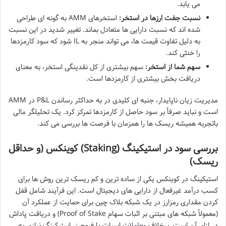
می یابد.
نسبت جفت ارزها در استخر:
استخرهای AMM به گونه ای طراحی
شده اند که نسبت دارایی ها متعادل بماند. تغییر شدید در این نسبت
به دلیل تفاوت قیمت ها، می تواند منجر به IL شود که سود کارمزدها
را خنثی کند.
سهم شما از استخر:
سهم بیشتری از کل نقدینگی استخر، به معنای
دریافت بخش بیشتری از کارمزدها است.
مدیریت زیان ناپایدار، جنبه ای کلیدی در به حداکثر رساندن P&L در AMM
است و نباید صرفاً بر سود حاصل از کارمزدها تمرکز کرد. یک تحلیلگر مالی
باتجربه همیشه ریسک ها را همزمان با فرصت ها بررسی می کند.
بررسی سود در استیکینگ (Staking) کوینکس (و حداقل
ریسک)
استیکینگ در کوینکس یکی از ساده ترین و کم ریسک ترین روش ها برای
کسب درآمد غیرفعال از دارایی های دیجیتال است. این فرآیند شامل قفل
کردن مقداری رمزارز در یک شبکه بلاک چین برای حمایت از عملکرد آن
(معمولاً شبکه های مبتنی بر اثبات سهام Proof of Stake) و دریافت پاداش
در ازای آن است. برخلاف معاملات اسپات یا فیوچرز، استیکینگ نیازی به