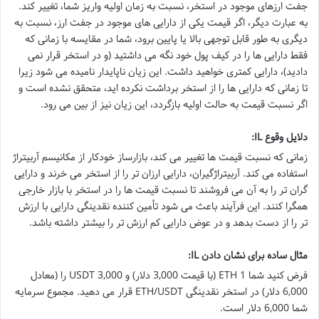
جفت ارزهای موجود در استخر، نسبت به زمان اولیه واریز شما، تغییر کند.
به عبارت دیگر، اگر قیمت یکی از دارایی های موجود در جفت ارز، نسبت به
دیگری به طور قابل توجهی بالا یا پایین برود، شما در مقایسه با زمانی که
فقط دارایی ها را در کیف پول خود نگه می داشتید (و در استخر قرار نمی
دادید)، دارایی کمتری خواهید داشت. این زیان ناپایدار نامیده می شود زیرا
تا زمانی که دارایی ها را از استخر برداشت نکرده اید، متحقق نشده است و
اگر نسبت قیمت به حالت اولیه بازگردد، این زیان نیز از بین می رود.
دلایل وقوع IL:
زمانی که نسبت قیمت ها تغییر می کند، بازارساز خودکار از مکانیسم آربیتراژ
استفاده می کند. آربیتراژگیران، دارایی ارزان تر را از استخر می خرند و دارایی
گران تر را به آن می فروشند تا نسبت قیمت ها را در استخر با بازار خارجی
همگرا کنند. این فرآیند باعث می شود تأمین کننده نقدینگی دارایی با ارزش
تر را از دست بدهد و در عوض دارایی کم ارزش تر را بیشتر داشته باشد.
مثال ساده برای نشان دادن IL:
فرض کنید شما 1 ETH (با قیمت 3,000 دلار) و 3,000 USDT را (معادل
6,000 دلار) در استخر نقدینگی ETH/USDT قرار می دهید. مجموع سرمایه
شما 6,000 دلار است.