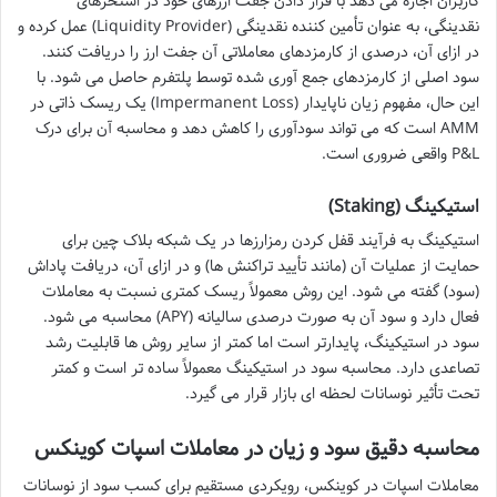
کاربران اجازه می دهد با قرار دادن جفت ارزهای خود در استخرهای
نقدینگی، به عنوان تأمین کننده نقدینگی (Liquidity Provider) عمل کرده و
در ازای آن، درصدی از کارمزدهای معاملاتی آن جفت ارز را دریافت کنند.
سود اصلی از کارمزدهای جمع آوری شده توسط پلتفرم حاصل می شود. با
این حال، مفهوم زیان ناپایدار (Impermanent Loss) یک ریسک ذاتی در
AMM است که می تواند سودآوری را کاهش دهد و محاسبه آن برای درک
P&L واقعی ضروری است.
استیکینگ (Staking)
استیکینگ به فرآیند قفل کردن رمزارزها در یک شبکه بلاک چین برای
حمایت از عملیات آن (مانند تأیید تراکنش ها) و در ازای آن، دریافت پاداش
(سود) گفته می شود. این روش معمولاً ریسک کمتری نسبت به معاملات
فعال دارد و سود آن به صورت درصدی سالیانه (APY) محاسبه می شود.
سود در استیکینگ، پایدارتر است اما کمتر از سایر روش ها قابلیت رشد
تصاعدی دارد. محاسبه سود در استیکینگ معمولاً ساده تر است و کمتر
تحت تأثیر نوسانات لحظه ای بازار قرار می گیرد.
محاسبه دقیق سود و زیان در معاملات اسپات کوینکس
معاملات اسپات در کوینکس، رویکردی مستقیم برای کسب سود از نوسانات