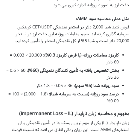
جفت ارز به صورت روزانه اندازه گیری می شود.
مثال عملی محاسبه سود AMM:
فرض کنید شما 2,000 دلار در استخر نقدینگی CET/USDT کوینکس
سرمایه گذاری کرده اید. حجم معاملات روزانه این جفت ارز در استخر
20,000 دلار است و شما 5% از کل نقدینگی استخر را تأمین کرده اید.
کارمزد معاملات روزانه (با فرض کارمزد 0.3%):
20,000 × 0.003 =
60 دلار
بخش تخصیص یافته به تأمین کنندگان نقدینگی (60%):
60 × 0.6 =
36 دلار
سود روزانه شما (5% سهم):
36 × 0.05 = 1.8 دلار
درصد سود روزانه (نسبت به سرمایه شما):
(1.8 ÷ 2,000) × 100 =
0.09%
مفهوم و محاسبه زیان ناپایدار (Impermanent Loss – IL)
زیان ناپایدار (IL) یکی از مهم ترین ریسک ها در تأمین نقدینگی برای
استخرهای AMM است. این زیان زمانی اتفاق می افتد که نسبت قیمت