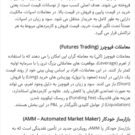
فروخته می شوند. هدف اصلی کسب سود از نوسانات قیمت است؛ یعنی
خرید در قیمت پایین و فروش در قیمت بالا. در معاملات اسپات، مالکیت
دارایی به طور کامل به خریدار منتقل می شود. سود و زیان در اسپات،
عمدتاً تحت تأثیر قیمت خرید، قیمت فروش و کارمزدهای مربوط به هر
تراکنش قرار می گیرد.
معاملات فیوچرز (Futures Trading)
معاملات فیوچرز (آتی) به معامله گران این امکان را می دهند که با استفاده
از اهرم (Leverage)، موقعیت های معاملاتی بزرگ تری را با سرمایه اولیه
کمتر باز کنند. در این معاملات، افراد بر اساس پیش بینی خود از روند قیمت
یک دارایی در آینده (صعود یا نزول)، پوزیشن های خرید (Long) یا فروش
(Short) باز می کنند. سود و زیان در فیوچرز به دلیل وجود اهرم، می تواند
به صورت تصاعدی افزایش یا کاهش یابد. علاوه بر کارمزدهای استاندارد،
هزینه های فاندینگ (Funding Fee) و ریسک لیکویید شدن
(Liquidation) از عوامل کلیدی تأثیرگذار بر P&L در این بخش هستند.
بازارساز خودکار (AMM – Automated Market Maker)
بازارساز خودکار یا AMM، رویکردی جدید در تأمین نقدینگی است که به