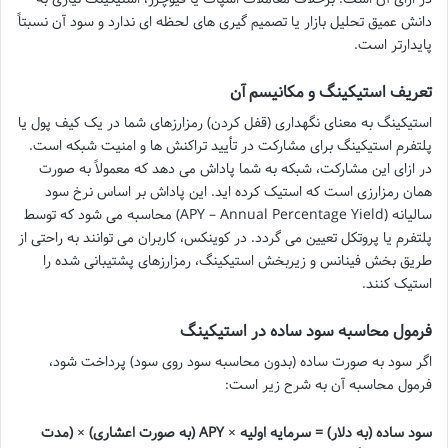
دانش عمیق تحلیل بازار یا تصمیم گیری های لحظه ای ندارد و سود آن نسبتاً
پایدارتر است.
تعریف استیکینگ و مکانیسم آن
استیکینگ به معنای نگهداری (قفل کردن) رمزارزهای شما در یک کیف پول یا
پلتفرم استیکینگ برای مشارکت در تأیید تراکنش ها و امنیت شبکه است.
در ازای این مشارکت، شبکه به شما پاداش می دهد که معمولاً به صورت
همان رمزارزی است که استیک کرده اید. این پاداش بر اساس نرخ سود
سالیانه (APY – Annual Percentage Yield) محاسبه می شود که توسط
پلتفرم یا پروتکل تعیین می گردد. در کوینکس، کاربران می توانند به راحتی از
طریق بخش فینانس و زیربخش استیکینگ، رمزارزهای پشتیبانی شده را
استیک کنند.
فرمول محاسبه سود ساده در استیکینگ
اگر سود به صورت ساده (بدون محاسبه سود روی سود) پرداخت شود،
فرمول محاسبه آن به شرح زیر است:
سود ساده (به دلار) = سرمایه اولیه × APY (به صورت اعشاری) × (مدت