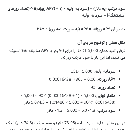
سود مرکب (به دلار) = [سرمایه اولیه × (۱ + (APY روزانه)) ^ (تعداد روزهای
استیکینگ)] – سرمایه اولیه
که در آن
APY روزانه = APY (به صورت اعشاری) ÷ ۳۶۵
مثال عملی و توضیح مزایای آن:
فرض کنید همان 5,000 USDT را برای 90 روز با APY سالیانه 6% استیک
می کنید، اما این بار با سود مرکب روزانه.
سرمایه اولیه:
5,000 USDT
APY روزانه:
0.06 ÷ 365 ≈ 0.00016438
تعداد روزها:
90
مقدار نهایی:
5,000 × (1 + 0.00016438) ^ 90 ≈ 5,000 ×
(1.00016438)^90 ≈ 5,000 × 1.01486 = 5,074.3 دلار
سود مرکب:
5,074.3 – 5,000 = 74.3 دلار
در این مثال، تفاوت سود ساده (73.95 دلار) و سود مرکب (74.3 دلار) اندک
به نظر می رسد، اما این تفاوت با افزایش سرمایه اولیه و به خصوص مدت