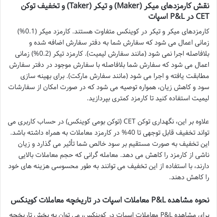
نقش کارمزدهای میکر (Maker) و تیکر (Taker) و تخفیف توکن
CET در P&L اسپات
کارمزدهای میکر و تیکر در کوینکس متفاوت هستند. کارمزد میکر (0.1%)
زمانی اعمال می شود که سفارش شما به دفتر سفارش اضافه شده و
بلافاصله اجرا نمی شود (مانند سفارش لیمیت). کارمزد تیکر (0.2%) زمانی
اعمال می شود که سفارش شما بلافاصله با سفارش موجود در دفتر سفارش
مطابقت یافته و اجرا می شود (مانند سفارش مارکت). برای بهینه سازی
سود و کاهش زیان، همواره توصیه می شود که در صورت امکان از سفارشات
لیمیت استفاده کنید تا کارمزد کمتری بپردازید.
علاوه بر این، نگهداری توکن CET (توکن بومی کوینکس) در حساب کاربری می
تواند تخفیف قابل توجهی تا 40% در کارمزد معاملات به همراه داشته باشد.
این تخفیف به صورت مستقیم بر سود خالص شما تأثیر می گذارد و زیان
ناشی از کارمزد را کاهش می دهد. معامله گرانی که حجم معاملات بالایی
دارند، با استفاده از این تخفیف می توانند به طور محسوسی هزینه های خود
را کاهش دهند.
نحوه مشاهده P&L معاملات اسپات در تاریخچه معاملات کوینکس
برای مشاهده P&L معاملات اسپات در کوینکس، می توان به بخش تاریخچه