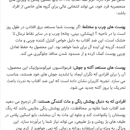
منحصربه فرد خود، می تواند انتخابی عالی برای گروه های خاصی از افراد
باشد:
پوست های چرب و مختلط:
اگر پوست شما مستعد برق افتادن در طول روز
است یا در ناحیه T (پیشانی، بینی، چانه) چرب و در سایر نقاط نرمال تا
خشک است، این ضد آفتاب به دلیل خواص کنترل کننده چربی و مات
کننده، گزینه ای ایده آل برای شما خواهد بود. این محصول به حفظ تعادل
چربی پوست کمک کرده و از مسدود شدن منافذ جلوگیری می کند.
پوست های مستعد آکنه و جوش:
فرمولاسیون غیرکومدوژنیک این محصول،
آن را برای افرادی که نگران ایجاد یا تشدید جوش های خود هستند، مناسب
می سازد. تجربه کاربران نشان داده است که این ضد آفتاب به ندرت باعث
تحریک یا بروز آکنه جدید می شود.
افرادی که به دنبال پوشش رنگی و مات کنندگی هستند:
اگر ترجیح می دهید
ضد آفتاب شما علاوه بر محافظت، دارای پوشش رنگی ملایمی باشد که رنگ
پوستتان را یکنواخت کند و جلوه ای مات به آن ببخشد، بایو اسکین پلاس در
طیف های بژ روشن و بژ طبیعی، می تواند نیاز شما را برآورده سازد. این
ویژگی به ویژه برای استفاده روزانه و زمانی که نمی خواهید از کرم پودر