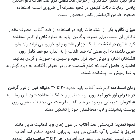
برای بهره مندی حداکثری از خواص محافظتی کرم ضد آفتاب بایو اسکین
پلاس، رعایت نکات کلیدی در نحوه مصرف آن ضروری است. استفاده
صحیح، ضامن اثربخشی کامل محصول است.
میزان کافی:
یکی از اشتباهات رایج در استفاده از ضد آفتاب، مصرف مقدار
ناکافی آن است. برای صورت و گردن، باید به اندازه کافی از کرم استفاده
کرد. قانون دو انگشت یا یک چهارم قاشق چای خوری می تواند راهنمای
خوبی باشد؛ به این معنی که ضد آفتاب را به اندازه دو خط کامل روی
انگشتان اشاره و میانی خود قرار دهید و سپس به صورت و گردن بمالید.
اطمینان حاصل کنید که تمام قسمت های در معرض آفتاب، به ویژه گوش ها
و خط رویش مو، پوشانده شوند.
زمان استفاده:
کرم ضد آفتاب باید حدود
۲۰ تا ۳۰ دقیقه قبل از قرار گرفتن
در معرض نور خورشید
روی پوست تمیز و خشک استفاده شود. این زمان به
فیلترهای شیمیایی موجود در ضد آفتاب فرصت می دهد تا به خوبی روی
پوست بنشینند و لایه محافظتی خود را تشکیل دهند.
نحوه تمدید:
اثربخشی ضد آفتاب در طول زمان و با فعالیت هایی مانند
تعریق یا تماس با آب کاهش می یابد. بنابراین، تمدید منظم ضد آفتاب
حیاتی است. توصیه می شود ضد آفتاب را
هر ۲ تا ۳ ساعت یکبار
تمدید