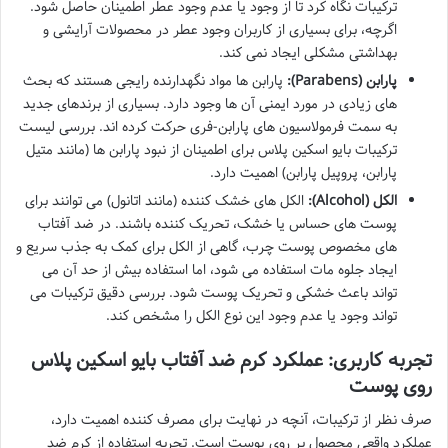
ترکیبات نگاه کرد تا از وجود یا عدم وجود عطر اطمینان حاصل شود.
اگرچه، برای بسیاری از کاربران وجود عطر در محصولات آرایشی و
بهداشتی مشکلی ایجاد نمی کند.
پارابن (Parabens):
پارابن ها مواد نگهدارنده رایجی هستند که بحث
های زیادی در مورد ایمنی آن ها وجود دارد. بسیاری از برندهای جدید
به سمت فرمولاسیون های پارابن-فری حرکت کرده اند. بررسی لیست
ترکیبات بایو اسکین پلاس برای اطمینان از نبود پارابن ها (مانند متیل
پارابن، پروپیل پارابن) اهمیت دارد.
الکل (Alcohol):
الکل های خشک کننده (مانند اتانول) می توانند برای
پوست های حساس یا خشک، تحریک کننده باشند. در ضد آفتاب
های مخصوص پوست چرب، گاهی از الکل برای کمک به جذب سریع و
ایجاد جلوه مات استفاده می شود، اما استفاده بیش از حد آن می
تواند باعث خشکی و تحریک پوست شود. بررسی دقیق ترکیبات می
تواند وجود یا عدم وجود این نوع الکل را مشخص کند.
تجربه کاربری: عملکرد کرم ضد آفتاب بایو اسکین پلاس
روی پوست
صرف نظر از ترکیبات، آنچه در نهایت برای مصرف کننده اهمیت دارد،
عملکرد واقعی محصول بر روی پوست است. تجربه استفاده از کرم ضد