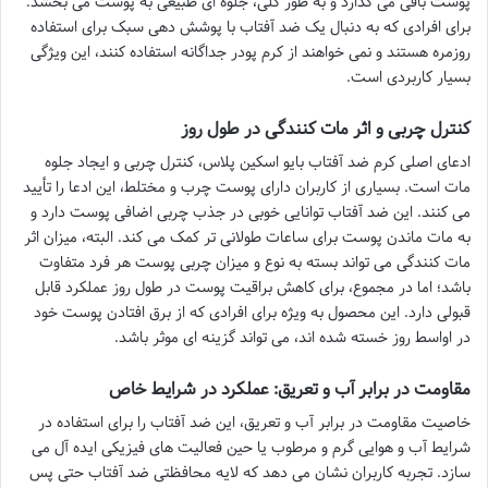
پوست باقی می گذارد و به طور کلی، جلوه ای طبیعی به پوست می بخشد.
برای افرادی که به دنبال یک ضد آفتاب با پوشش دهی سبک برای استفاده
روزمره هستند و نمی خواهند از کرم پودر جداگانه استفاده کنند، این ویژگی
بسیار کاربردی است.
کنترل چربی و اثر مات کنندگی در طول روز
ادعای اصلی کرم ضد آفتاب بایو اسکین پلاس، کنترل چربی و ایجاد جلوه
مات است. بسیاری از کاربران دارای پوست چرب و مختلط، این ادعا را تأیید
می کنند. این ضد آفتاب توانایی خوبی در جذب چربی اضافی پوست دارد و
به مات ماندن پوست برای ساعات طولانی تر کمک می کند. البته، میزان اثر
مات کنندگی می تواند بسته به نوع و میزان چربی پوست هر فرد متفاوت
باشد؛ اما در مجموع، برای کاهش براقیت پوست در طول روز عملکرد قابل
قبولی دارد. این محصول به ویژه برای افرادی که از برق افتادن پوست خود
در اواسط روز خسته شده اند، می تواند گزینه ای موثر باشد.
مقاومت در برابر آب و تعریق: عملکرد در شرایط خاص
خاصیت مقاومت در برابر آب و تعریق، این ضد آفتاب را برای استفاده در
شرایط آب و هوایی گرم و مرطوب یا حین فعالیت های فیزیکی ایده آل می
سازد. تجربه کاربران نشان می دهد که لایه محافظتی ضد آفتاب حتی پس