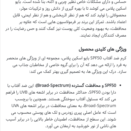
حساس و دارای مشکلات خاص نظیر چربی و آکنه، بنا شده است. بایو
اسکین پلاس می کوشد تا با بهره گیری از دانش روز و ترکیبات موثر،
محصولاتی را تولید کند که هم از نظر اثربخشی و هم از نظر ایمنی، قابل
اعتماد باشند. تمرکز این برند بر فرمولاسیون هایی است که علاوه بر
محافظت، به بهبود وضعیت کلی پوست نیز کمک کنند و حس رضایت را در
مصرف کنندگان ایجاد نمایند.
ویژگی های کلیدی محصول
کرم ضد آفتاب SPF50 بایو اسکین پلاس، مجموعه ای از ویژگی های منحصر
به فرد را ارائه می دهد که آن را برای گروه خاصی از مخاطبان جذاب می
سازد. درک این ویژگی ها، به تصمیم گیری بهتر کمک می کند:
SPF50 و محافظت گسترده (Broad-Spectrum):
این ضد آفتاب با
دارا بودن SPF50، حداکثر محافظت در برابر اشعه های UVB را فراهم
می کند که مسئول آفتاب سوختگی هستند. همچنین با برچسب
Broad-Spectrum، به معنای محافظت در برابر اشعه های UVA
است که عامل اصلی پیری زودرس و لک های پوستی محسوب می
شوند. این سطح از محافظت، اطمینان خاطر بالایی را در برابر آسیب
های ناشی از نور خورشید به ارمغان می آورد.