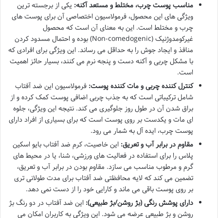
مناسب پوست چرب، مختلط و مستعد آکنه:
یکی از برجسته ترین
ویژگی های این محصول، فرمولاسیون اختصاصی آن برای پوست های
چرب و مختلط است. این به معنای آن است که محصول
غیرکومدوژنیک (Non-comedogenic) بوده و احتمال مسدود کردن
منافذ و ایجاد جوش را به حداقل می رساند. این ویژگی برای افرادی که
با مشکل چربی و آکنه دست و پنجه نرم می کنند، بسیار حائز اهمیت
است.
کنترل کننده چربی و مات کننده پوست:
فرمولاسیون این ضد آفتاب
شامل ترکیباتی است که به جذب چربی اضافی پوست کمک کرده و از
براق شدن آن در طول روز جلوگیری می کند. نتیجه این ویژگی، جلوه
ای مات و یکدست بر روی پوست است که برای بسیاری از افراد دارای
پوست چرب، ایده آل به شمار می رود.
مقاوم در برابر آب و تعریق:
این خاصیت، کرم ضد آفتاب بایو اسکین
پلاس را برای استفاده در فعالیت های ورزشی، شنا، یا در محیط های
گرم و مرطوب مناسب می سازد. مقاوم بودن در برابر آب و تعریق،
تضمین می کند که لایه محافظتی ضد آفتاب برای مدت طولانی تری
بر روی پوست باقی می ماند و کارایی خود را از دست نمی دهد.
دارای پوشش رنگی (بژ روشن/بژ طبیعی):
این ضد آفتاب در دو رنگ بژ
روشن و بژ طبیعی عرضه می شود. این ویژگی به کاربران امکان می