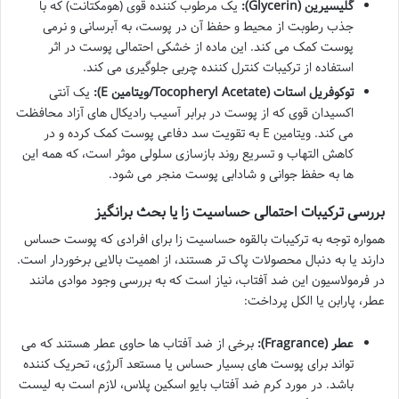
گلیسیرین (Glycerin):
یک مرطوب کننده قوی (هومکتانت) که با
جذب رطوبت از محیط و حفظ آن در پوست، به آبرسانی و نرمی
پوست کمک می کند. این ماده از خشکی احتمالی پوست در اثر
استفاده از ترکیبات کنترل کننده چربی جلوگیری می کند.
توکوفریل استات (Tocopheryl Acetate/ویتامین E):
یک آنتی
اکسیدان قوی که از پوست در برابر آسیب رادیکال های آزاد محافظت
می کند. ویتامین E به تقویت سد دفاعی پوست کمک کرده و در
کاهش التهاب و تسریع روند بازسازی سلولی موثر است، که همه این
ها به حفظ جوانی و شادابی پوست منجر می شود.
بررسی ترکیبات احتمالی حساسیت زا یا بحث برانگیز
همواره توجه به ترکیبات بالقوه حساسیت زا برای افرادی که پوست حساس
دارند یا به دنبال محصولات پاک تر هستند، از اهمیت بالایی برخوردار است.
در فرمولاسیون این ضد آفتاب، نیاز است که به بررسی وجود موادی مانند
عطر، پارابن یا الکل پرداخت:
عطر (Fragrance):
برخی از ضد آفتاب ها حاوی عطر هستند که می
تواند برای پوست های بسیار حساس یا مستعد آلرژی، تحریک کننده
باشد. در مورد کرم ضد آفتاب بایو اسکین پلاس، لازم است به لیست