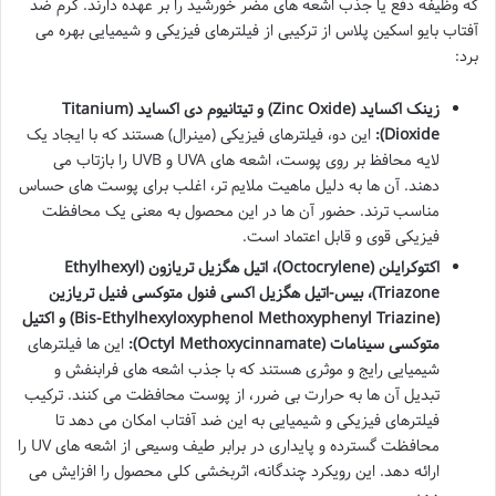
که وظیفه دفع یا جذب اشعه های مضر خورشید را بر عهده دارند. کرم ضد
آفتاب بایو اسکین پلاس از ترکیبی از فیلترهای فیزیکی و شیمیایی بهره می
برد:
زینک اکساید (Zinc Oxide) و تیتانیوم دی اکساید (Titanium
Dioxide):
این دو، فیلترهای فیزیکی (مینرال) هستند که با ایجاد یک
لایه محافظ بر روی پوست، اشعه های UVA و UVB را بازتاب می
دهند. آن ها به دلیل ماهیت ملایم تر، اغلب برای پوست های حساس
مناسب ترند. حضور آن ها در این محصول به معنی یک محافظت
فیزیکی قوی و قابل اعتماد است.
اکتوکرایلن (Octocrylene)، اتیل هگزیل تریازون (Ethylhexyl
Triazone)، بیس-اتیل هگزیل اکسی فنول متوکسی فنیل تریازین
(Bis-Ethylhexyloxyphenol Methoxyphenyl Triazine) و اکتیل
متوکسی سینامات (Octyl Methoxycinnamate):
این ها فیلترهای
شیمیایی رایج و موثری هستند که با جذب اشعه های فرابنفش و
تبدیل آن ها به حرارت بی ضرر، از پوست محافظت می کنند. ترکیب
فیلترهای فیزیکی و شیمیایی به این ضد آفتاب امکان می دهد تا
محافظت گسترده و پایداری در برابر طیف وسیعی از اشعه های UV را
ارائه دهد. این رویکرد چندگانه، اثربخشی کلی محصول را افزایش می