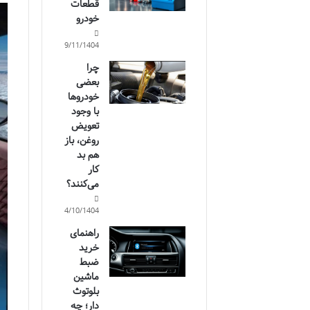
قطعات
خودرو
19/11/1404
چرا
بعضی
خودروها
با وجود
تعویض
روغن، باز
هم بد
کار
می‌کنند؟
14/10/1404
راهنمای
خرید
ضبط
ماشین
بلوتوث
دار؛ چه