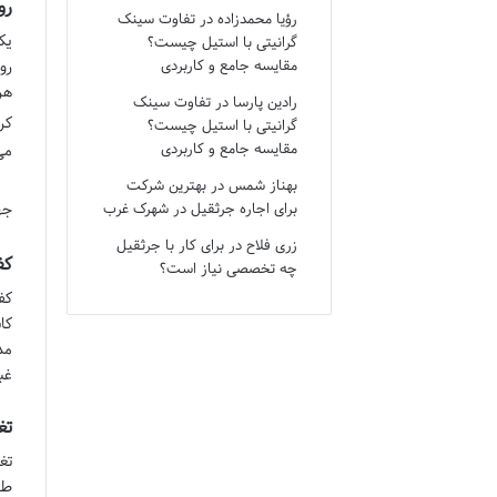
رو
رؤیا محمدزاده
در
تفاوت سینک
یک
گرانیتی با استیل چیست؟
رو
مقایسه جامع و کاربردی
هر
رادین پارسا
در
تفاوت سینک
کر
گرانیتی با استیل چیست؟
مقایسه جامع و کاربردی
می
بهناز شمس
در
بهترین شرکت
جه
برای اجاره جرثقیل در شهرک غرب
زری فلاح
در
برای کار با جرثقیل
کف
چه تخصصی نیاز است؟
کف
کا
غب
تغ
تغ
طر