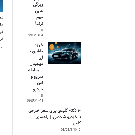
ویژگی
هایی
مهم
فض
ترند؟
ما
کی
19/08/1404
خرید
تب
ماشین با
ارز
دیجیتال
| معامله
سریع و
امن
خودرو
09/05/1404
۱۰ نکته کلیدی برای سفر خارجی
با خودرو شخصی | راهنمای
کامل
03/05/1404