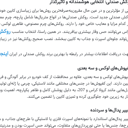
کش صندلی: انتخابی هوشمندانه و تاثیرگذار
ی از مؤثرترین و در عین حال مقرون‌به‌صرفه‌ترین روش‌ها برای زیباسازی کابین 
کش صندلی جدید است. روکش صندلی‌ها در انواع متریال‌ها شامل پارچه، چرم مصن
 کدام مزایا و معایب خاص خود را دارند. روکش‌های چرم مصنوعی، ظاهری لوکس با 
روکش 
اس می‌توانند حس وقار بیشتری بیافرینند. در همین راستا، انتخاب مناسب
‌تواند جلوه‌ای اسپرت و جذاب به کابین ببخشد. نصب صحیح روکش‌ها نیز در زیبای
اینجا
ت دریافت اطلاعات بیشتر در رابطه با بهترین برند روکش صندلی در ایران
پوش‌های لوکس و سه بعدی
پوش‌های لوکس و سه بعدی، علاوه بر محافظت از کف خودرو در برابر آلودگی و ف
بین دارند. این کفپوش‌ها در جنس‌های مختلفی مانند لاستیکی، چرمی یا ژله‌ای تولی
مدل‌هایی مانند کرولا کراس و 207، به دلیل پوشش کامل و ظاهر یکپا
ار به زیرین خود جلوگیری کرده و تمیزی کابین را تضمین می‌کنند.
ییر پدال‌ها و سردنده
ییر پدال‌های استاندارد با نمونه‌های اسپرت فلزی یا لاستیکی با طرح‌های جذاب، 
ح‌ها، جنس‌ها یا حتی نورپردازی‌های متفاوت، می‌تواند حس اسپرت بودن و مدرنیته ر