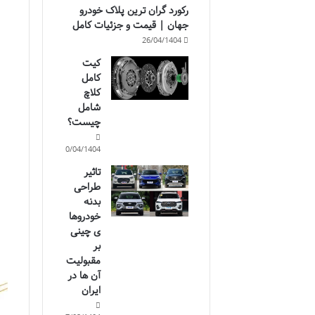
رکورد گران ترین پلاک خودرو
جهان | قیمت و جزئیات کامل
26/04/1404
کیت
کامل
کلاچ
شامل
چیست؟
10/04/1404
تاثیر
طراحی
بدنه
خودروها
ی چینی
بر
مقبولیت
آن ها در
ایران