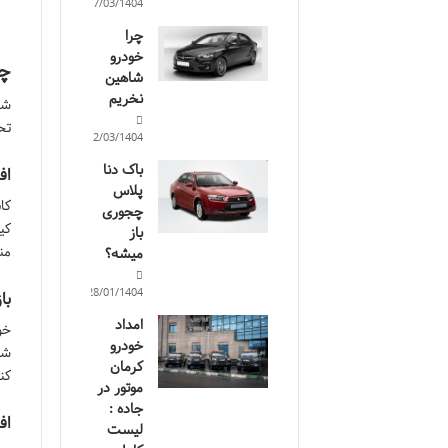
17/03/1404
چرا
خودرو
چر
شاهین
نخریم
شخ
تح
12/03/1404
باک دنا
اف
پلاس
کا
چجوری
کی
باز
من
میشه؟
28/01/1404
با
امداد
خو
خودرو
شم
کرمان
کن
موتور در
جاده :
اف
لیست