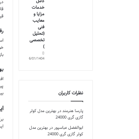
کامل
در
خدمات
قا
مزایا و
قی
معایب
فنی
رف
(تحلیل
تخصصی
اس
)
خو
با
16/01/1404
به
نظرات کاربران
بی
ای
پارسا هنرمند
در
بهترین مدل کولر
گازی گری 24000
بر
ای
ابوالفضل عباسپور
در
بهترین مدل
کولر گازی گری 24000