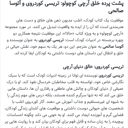
پشت پرده خلق آرچی کوچولو: تریسی کوردروی و آتوسا
صالحی
موفقیت یک کتاب کودک، اغلب مدیون ذهن های خلاق و دست های
هنرمندی است که آن را از ایده به واقعیت تبدیل می کنند. در مورد مجموعه
«آرچی کوچولو» و به ویژه کتاب «حالا!»، این موفقیت نتیجه همکاری دو
چهره برجسته در ادبیات کودک است:
تریسی کوردروی
به عنوان نویسنده و
آتوسا صالحی
به عنوان مترجم. این دو، هر یک به سهم خود، نقش حیاتی در
خلق و انتقال این داستان های دوست داشتنی به کودکان ایفا کرده اند.
تریسی کوردروی: خالق دنیای آرچی
تریسی کوردروی
نویسنده ای توانا در زمینه ادبیات کودک است که با سبک
نگارشی خاص خود، توانسته به قلب مخاطبان خردسال نفوذ کند. او با درک
عمیقی از دنیای کودکان و چالش های عاطفی و رفتاری آن ها، داستان هایی
خلق می کند که نه تنها سرگرم کننده هستند، بلکه درس های مهم زندگی را
به شیوه ای غیرمستقیم و جذاب آموزش می دهند. آثار کوردروی اغلب با
شخصیت های حیوانی دوست داشتنی و موقعیت های آشنای زندگی کودکان،
فضایی گرم و آموزنده ایجاد می کنند. او به خوبی می داند چگونه احساسات
پیچیده را به زبان ساده و قابل فهم برای کودکان بیان کند و با روایت هایی پر