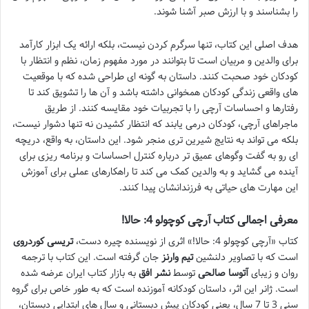
را بشناسند و با ارزش صبر آشنا شوند.
هدف اصلی این کتاب، تنها سرگرم کردن نیست، بلکه ارائه یک ابزار کارآمد
برای والدین و مربیان است تا بتوانند در مورد مفهوم زمان، نظم و انتظار با
کودکان خود صحبت کنند. داستان به گونه ای طراحی شده که با موقعیت
های واقعی زندگی کودکان همخوانی داشته باشد و آن ها را تشویق کند تا
رفتارها و احساسات آرچی را با تجربیات خود مقایسه کنند. از طریق
ماجراهای آرچی، کودکان درمی یابند که انتظار کشیدن نه تنها دشوار نیست،
بلکه می تواند به نتایج شیرین تری منجر شود. این داستان، به واقع، دریچه
ای رو به گفت وگوهای عمیق تر درباره کنترل احساسات و برنامه ریزی برای
آینده می گشاید و به والدین کمک می کند تا راهکارهای عملی برای آموزش
این مهارت های حیاتی به فرزندانشان پیدا کنند.
معرفی اجمالی کتاب آرچی کوچولو 4: حالا!
کتاب «آرچی کوچولو 4: حالا!» اثری از نویسنده چیره دست،
تریسی کوردروی
است که با تصاویر دلنشین
تیم وارنز
جان گرفته است. این کتاب با ترجمه
روان و زیبای
آتوسا صالحی
توسط
نشر افق
به بازار کتاب ایران عرضه شده
است. ژانر این اثر، داستان کودکانه آموزنده است که به طور خاص برای گروه
سنی 3 تا 7 سال، یعنی کودکان پیش دبستانی و سال های ابتدایی دبستان،