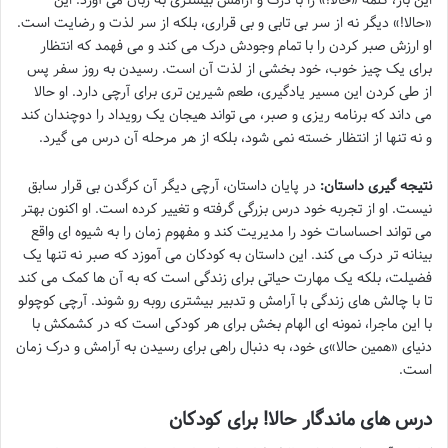
این بار، کلمه «حالا!» را با درک و آرامش بیشتری به زبان می آورد. این
«حالا!» دیگر نه از سر بی تابی و بی قراری، بلکه از سر لذت و رضایت است.
او ارزش صبر کردن را با تمام وجودش درک می کند و می فهمد که انتظار
برای یک چیز خوب، خود بخشی از لذت آن است. رسیدن به روز سفر پس
از طی کردن این مسیر یادگیری، طعم شیرین تری برای آرچی دارد. او حالا
می داند که برنامه ریزی و صبر، می تواند هیجان یک رویداد را دوچندان کند
و نه تنها از انتظار خسته نمی شود، بلکه از هر مرحله آن درس می گیرد.
نتیجه گیری داستان:
در پایان داستان، آرچی دیگر آن کرگدن بی قرار سابق
نیست. او از تجربه خود درس بزرگی گرفته و تغییر کرده است. او اکنون بهتر
می تواند احساسات خود را مدیریت کند و مفهوم زمان را به شیوه ای واقع
بینانه تر درک می کند. این داستان به کودکان می آموزد که صبر نه تنها یک
فضیلت، بلکه یک مهارت حیاتی برای زندگی است که به آن ها کمک می کند
تا با چالش های زندگی با آرامش و تدبیر بیشتری روبه رو شوند. آرچی کوچولو
با این ماجرا، نمونه ای الهام بخش برای هر کودکی است که در کشمکش با
دنیای «همین حالا»ی خود، به دنبال راهی برای رسیدن به آرامش و درک زمان
است.
درس های ماندگار حالا! برای کودکان