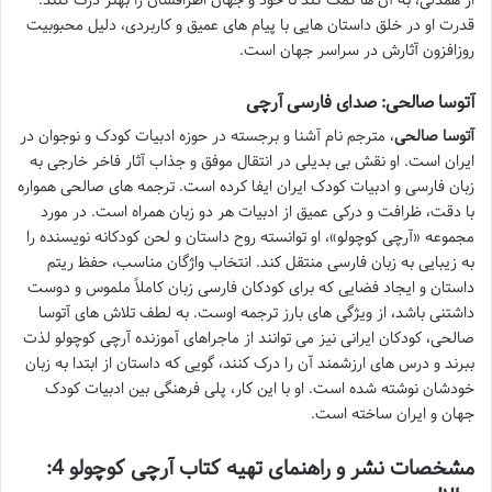
از همدلی، به آن ها کمک کند تا خود و جهان اطرافشان را بهتر درک کنند.
قدرت او در خلق داستان هایی با پیام های عمیق و کاربردی، دلیل محبوبیت
روزافزون آثارش در سراسر جهان است.
آتوسا صالحی: صدای فارسی آرچی
آتوسا صالحی
، مترجم نام آشنا و برجسته در حوزه ادبیات کودک و نوجوان در
ایران است. او نقش بی بدیلی در انتقال موفق و جذاب آثار فاخر خارجی به
زبان فارسی و ادبیات کودک ایران ایفا کرده است. ترجمه های صالحی همواره
با دقت، ظرافت و درکی عمیق از ادبیات هر دو زبان همراه است. در مورد
مجموعه «آرچی کوچولو»، او توانسته روح داستان و لحن کودکانه نویسنده را
به زیبایی به زبان فارسی منتقل کند. انتخاب واژگان مناسب، حفظ ریتم
داستان و ایجاد فضایی که برای کودکان فارسی زبان کاملاً ملموس و دوست
داشتنی باشد، از ویژگی های بارز ترجمه اوست. به لطف تلاش های آتوسا
صالحی، کودکان ایرانی نیز می توانند از ماجراهای آموزنده آرچی کوچولو لذت
ببرند و درس های ارزشمند آن را درک کنند، گویی که داستان از ابتدا به زبان
خودشان نوشته شده است. او با این کار، پلی فرهنگی بین ادبیات کودک
جهان و ایران ساخته است.
مشخصات نشر و راهنمای تهیه کتاب آرچی کوچولو 4: