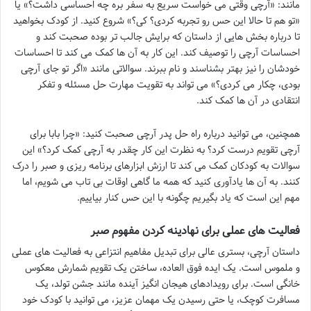
مانند: «آرچی وقتی می خواست سریع به سفر بره چه احساسی داشت؟» یا
«تو هم تا حالا این حس رو تجربه کردی؟ کی؟» شروع کنید. از کودک بخواهید
تا درباره بخش هایی از داستان که برایش جالب تر بوده صحبت کند و
احساسات آرچی را توصیف کند. این کار به آن ها کمک می کند تا احساسات
خودشان را نیز بهتر بشناسند و نام ببرند. سوالاتی مانند «اگر تو جای آرچی
بودی، چکار می کردی؟» می تواند به تقویت مهارت حل مسئله و تفکر
انتقادی در آن ها کمک کند.
همچنین، می توانید درباره راه حل پدر آرچی صحبت کنید: «چرا بابا برای
آرچی تقویم درست کرد؟ به نظرت این کار چقدر به آرچی کمک کرد؟» این
سوالات به کودکان کمک می کند تا ارزش ابزارهای برنامه ریزی و صبر را درک
کنند. به آن ها یادآوری کنید که همه ما گاهی اوقات بی تاب می شویم، اما
مهم این است که یاد بگیریم چگونه با این حس کنار بیاییم.
فعالیت های عملی برای نهادینه کردن مفهوم صبر
داستان آرچی، بستری عالی برای تبدیل مفاهیم انتزاعی به فعالیت های عملی
و ملموس است. یک ایده فوق العاده، ساختن یک تقویم شمارش معکوس
خانگی است. برای رویدادهای هیجان انگیز آینده مانند جشن تولد، یک
مسافرت کوچک، یا حتی رسیدن یک مهمان عزیز، می توانید با کودک خود