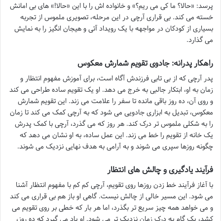
پرسد: «حالا؟ ما کی می ریم؟» و خانواده اش را با این «حالا!» های بی امانش
خسته می کند. بی قراری آرچی در این مرحله، تصویری ملموس از تجربه
بسیاری از کودکان در مواجهه با یک رویداد آتی و هیجان انگیز را به نمایش
می گذارد.
راهکار پدرانه: جادوی تقویم شمارش معکوس
پدر آرچی که از بی تابی فرزندش آگاه است، برای آموزش مفهوم انتظار و
زمان به او، ابتکار جالبی به خرج می دهد. او یک تقویم ساده طراحی می کند
و روی آن، ده روز باقی مانده تا سفر را علامت می زند. این تقویم شمارش
معکوس، تبدیل به ابزاری جادویی می شود که به آرچی کمک می کند تا زمان
را به شکلی ملموس تر درک کند. هر روز که می گذرد، آرچی با کمک پدرش
یک خانه از تقویم را خط می زند. این عمل ساده، به او نشان می دهد که
چگونه روزها سپری می شوند و به آرامی به هدف نهایی نزدیک می شوند.
فرآیند یادگیری و چالش های انتظار
با آغاز فرآیند خط زدن روزها روی تقویم، آرچی کم کم با مفهوم انتظار آشنا
می شود. این مسیر خالی از چالش نیست. گاهی او باز هم بی قراری می کند
و می خواهد همه چیز سریع تر بگذرد، اما هر بار که خطی بر روی تقویم می
کشد، یک گام به درک زمان نزدیک تر می شود. او یاد می گیرد که ده روز،