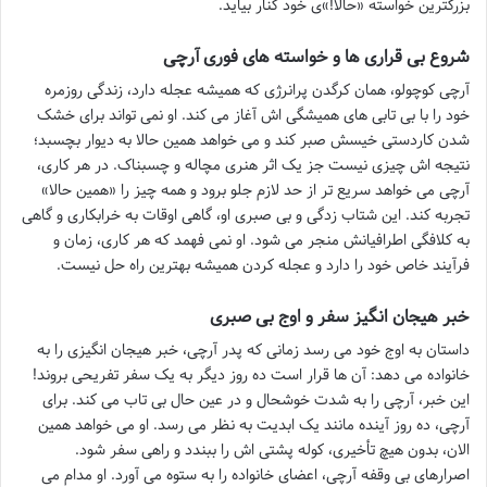
بزرگترین خواسته «حالا!»ی خود کنار بیاید.
شروع بی قراری ها و خواسته های فوری آرچی
آرچی کوچولو، همان کرگدن پرانرژی که همیشه عجله دارد، زندگی روزمره
خود را با بی تابی های همیشگی اش آغاز می کند. او نمی تواند برای خشک
شدن کاردستی خیسش صبر کند و می خواهد همین حالا به دیوار بچسبد؛
نتیجه اش چیزی نیست جز یک اثر هنری مچاله و چسبناک. در هر کاری،
آرچی می خواهد سریع تر از حد لازم جلو برود و همه چیز را «همین حالا»
تجربه کند. این شتاب زدگی و بی صبری او، گاهی اوقات به خرابکاری و گاهی
به کلافگی اطرافیانش منجر می شود. او نمی فهمد که هر کاری، زمان و
فرآیند خاص خود را دارد و عجله کردن همیشه بهترین راه حل نیست.
خبر هیجان انگیز سفر و اوج بی صبری
داستان به اوج خود می رسد زمانی که پدر آرچی، خبر هیجان انگیزی را به
خانواده می دهد: آن ها قرار است ده روز دیگر به یک سفر تفریحی بروند!
این خبر، آرچی را به شدت خوشحال و در عین حال بی تاب می کند. برای
آرچی، ده روز آینده مانند یک ابدیت به نظر می رسد. او می خواهد همین
الان، بدون هیچ تأخیری، کوله پشتی اش را ببندد و راهی سفر شود.
اصرارهای بی وقفه آرچی، اعضای خانواده را به ستوه می آورد. او مدام می