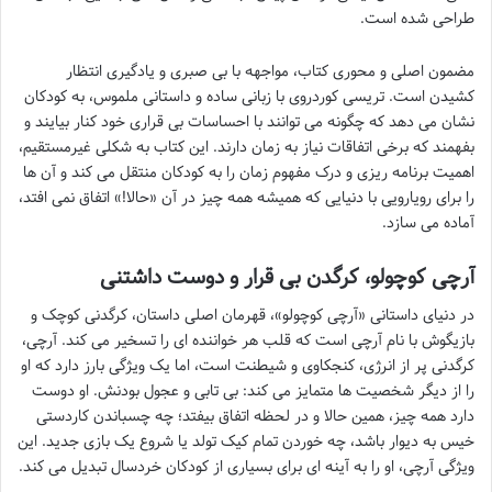
طراحی شده است.
مضمون اصلی و محوری کتاب، مواجهه با بی صبری و یادگیری انتظار
کشیدن است. تریسی کوردروی با زبانی ساده و داستانی ملموس، به کودکان
نشان می دهد که چگونه می توانند با احساسات بی قراری خود کنار بیایند و
بفهمند که برخی اتفاقات نیاز به زمان دارند. این کتاب به شکلی غیرمستقیم،
اهمیت برنامه ریزی و درک مفهوم زمان را به کودکان منتقل می کند و آن ها
را برای رویارویی با دنیایی که همیشه همه چیز در آن «حالا!» اتفاق نمی افتد،
آماده می سازد.
آرچی کوچولو، کرگدن بی قرار و دوست داشتنی
در دنیای داستانی «آرچی کوچولو»، قهرمان اصلی داستان، کرگدنی کوچک و
بازیگوش با نام آرچی است که قلب هر خواننده ای را تسخیر می کند. آرچی،
کرگدنی پر از انرژی، کنجکاوی و شیطنت است، اما یک ویژگی بارز دارد که او
را از دیگر شخصیت ها متمایز می کند: بی تابی و عجول بودنش. او دوست
دارد همه چیز، همین حالا و در لحظه اتفاق بیفتد؛ چه چسباندن کاردستی
خیس به دیوار باشد، چه خوردن تمام کیک تولد یا شروع یک بازی جدید. این
ویژگی آرچی، او را به آینه ای برای بسیاری از کودکان خردسال تبدیل می کند.