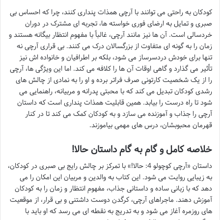
کودکان به راحتی می توانند با آرچی همذات پنداری کنند، چرا که احساس بی
صبری و تمایل به ارضای فوری خواسته ها، تجربه ای مشترک در دوران
خردسالی است. آن ها نیز مانند آرچی، غالباً با مفهوم انتظار بیگانه هستند و
زمان را به گونه ای متفاوت از بزرگسالان درک می کنند. بی قراری آرچی نه
تنها برای خودش دردسرساز می شود، بلکه بر اطرافیان و خانواده اش نیز
تأثیر می گذارد و گاهی اوقات آن ها را کلافه می کند. اما این ویژگی ها، آرچی
را از یک شخصیت کارتونی صرف فراتر برده و او را به نمادی از چالش های
رشدی کودکان تبدیل می کند که با محبتی پدرانه و مربیانه، راهنمایی می
شود تا راه درست را بیابد. همین قابلیت همذات پنداری است که داستان
آرچی را جذاب و آموزنده می سازد و به کودکان کمک می کند تا در کنار
قهرمان محبوبشان، درس های مهمی بیاموزند.
خلاصه کامل و گام به گام داستان حالا!
داستان «آرچی کوچولو 4: حالا!» با تمرکز بر چالش رایج بی صبری در کودکان،
به زیبایی روایت می شود. این کتاب به والدین و مربیان این امکان را می
دهد که با زبانی ساده و داستانی جذاب، مفهوم انتظار و زمان را به کودکان
آموزش دهند. ماجراهای آرچی، کرگدن دوست داشتنی و بی قرار، از موقعیت
های روزمره آغاز می شود و به تدریج به نقطه ای می رسد که او باید با