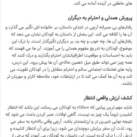
های عاطفی در آینده آماده می کند.
پرورش همدلی و احترام به دیگران
رفتارهای بی صبرانه آرچی در ابتدای داستان، بر خانواده اش تأثیر می گذارد و
آن ها را کلافه می کند. این بخش از داستان به کودکان نشان می دهد که
رفتارهای آن ها، چه خوب و چه بد، بر دیگران تأثیرگذار است. با درک این
موضوع، کودکان به تدریج مفهوم همدلی را می آموزند. آن ها می فهمند که
باید به احساسات و موقعیت اطرافیانشان احترام بگذارند و درک کنند که
همه چیز نمی تواند طبق میل «همین حالا»ی آن ها پیش برود. این درس،
پایه های تعاملات اجتماعی سالم و احترام متقابل را در کودکان تقویت می
کند و به آن ها کمک می کند تا در ارتباطات خود، ملاحظه کارتر و مهربان تر
باشند.
کشف ارزش واقعی انتظار
شاید مهم ترین پیامی که «حالا!» به کودکان می رساند، این باشد که انتظار
کشیدن لزوماً یک چیز بد نیست. گاهی اوقات، صبر کردن باعث می شود که
نتیجه نهایی شیرین تر و ارزشمندتر باشد. آرچی وقتی بالاخره به سفر می
رود، لذت آن سفر برایش دوچندان می شود، زیرا برای آن انتظار کشیده و
ارزش آن را درک کرده است. این داستان به کودکان می آموزد که برخی از