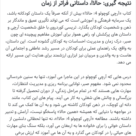
نتیجه گیری: حالا!، داستانی فراتر از زمان
کتاب «آرچی کوچولو 4: حالا!» بیش از آنکه صرفاً یک داستان کودکانه باشد،
یک سرمایه فرهنگی و آموزشی است که می تواند تأثیری عمیق و ماندگار بر
ذهن و شخصیت کودکان بگذارد. تریسی کوردروی با خلق شخصیت آرچی و
داستان های پرکشش او، راهی هموار برای آموزش مفاهیم پیچیده ای چون
صبر، درک زمان و مدیریت احساسات به کودکان گشوده است. این داستان،
به واقع، یک راهنمای عملی برای کودکان در مسیر رشد عاطفی و اجتماعی آن
هاست و به والدین و مربیان نیز ابزاری ارزشمند برای هدایت این مسیر ارائه
می دهد.
درس هایی که آرچی کوچولو در این ماجرا می آموزد، تنها به سنین خردسالی
محدود نمی شود. مفهوم صبر، توانایی برنامه ریزی و مدیریت انتظارات،
مهارت هایی هستند که در تمام مراحل زندگی، از دوران تحصیل گرفته تا
بزرگسالی و چالش های شغلی، به کار می آیند. پیام های این کتاب، مانند
دانه ای کوچک، در ذهن کودکان کاشته می شود و به آن ها کمک می کند تا
در مواجهه با دنیایی که همیشه «همین حالا» پاسخگو نیست، آرامش و تدبیر
داشته باشند. مطالعه «آرچی کوچولو 4: حالا!»، نه تنها لحظاتی دلنشین از
داستان خوانی را برای خانواده ها به ارمغان می آورد، بلکه سنگ بنای مهارت
های حیاتی را در کودکان می گذارد و به آن ها می آموزد که ارزش برخی