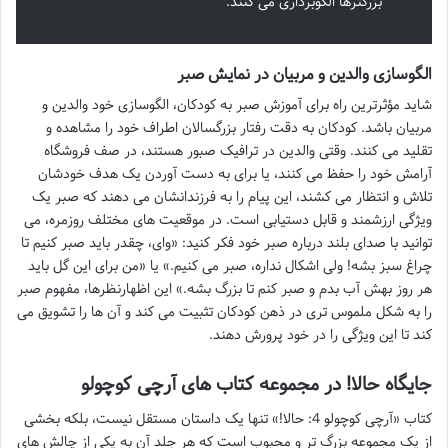
بزرگترها الگوبرداری می کنند.
الگوسازی والدین و مربیان در نمایش صبر
شاید مؤثرترین راه برای آموزش صبر به کودکان، الگوسازی خود والدین و
مربیان باشد. کودکان به دقت رفتار بزرگسالان اطراف خود را مشاهده و
تقلید می کنند. وقتی والدین در ترافیک صبور هستند، در صف فروشگاه
آرامش خود را حفظ می کنند، یا برای به دست آوردن یک هدف خودشان
تلاش و انتظار می کشند، این پیام را به فرزندانشان می دهند که صبر یک
ویژگی ارزشمند و قابل دستیابی است. در موقعیت های مختلف روزمره، می
توانید با صدای بلند درباره صبر خود فکر کنید: «وای، چقدر باید صبر کنیم تا
چراغ سبز بشه! ولی اشکال نداره، صبر می کنیم.» یا «من برای این گل باید
هر روز بهش آب بدم و صبر کنم تا بزرگ بشه.» این اظهارنظرها، مفهوم صبر
را به شکل ملموس تری در ذهن کودکان تثبیت می کند و آن ها را تشویق می
کند تا این ویژگی را در خود پرورش دهند.
جایگاه حالا! در مجموعه کتاب های آرچی کوچولو
کتاب «آرچی کوچولو 4: حالا!» تنها یک داستان مستقل نیست، بلکه بخشی
از یک مجموعه بزرگ تر و محبوب است که هر جلد آن به یکی از چالش های