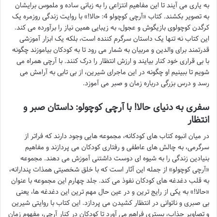
به یاری می آیند تا این مفاهیم انتزاعی را به زبانی ساده و ملموس برایشان
به تصویر بکشند. کتاب «آرچی کوچولو 4: حالا!» با روایت زندگی روزمره یک
کرگدن کوچولوی بازیگوش و عجول، به زیبایی همین نیاز را برآورده می کند.
این کتاب نه تنها یک داستان سرگرم کننده است، بلکه یک ابزار آموزشی
قدرتمند برای والدین و مربیان به شمار می رود تا به کودکان بیاموزند چگونه
با بی قراری خود کنار بیایند و ارزش انتظار را درک کنند. با آرچی همراه می
شویم تا ببینیم او چگونه در این ماجرای شیرین، از بی تابی به آرامش می
رسد و درس بزرگی درباره زمان و صبر می آموزد.
سفری به دنیای حالا! با آرچی کوچولو: داستان صبر و
انتظار
در میان انبوه کتاب های کودکانه، مجموعه هایی وجود دارند که فراتر از
سرگرمی، به چالش های عاطفی و رفتاری کودکان می پردازند و مفاهیم
بنیادین زندگی را به شیوه ای دوست داشتنی آموزش می دهند. مجموعه
«آرچی کوچولو» از جمله این آثار است که با خلق شخصیتی همذات پندارانه،
به قلب دغدغه های کودکان نفوذ می کند. جلد چهارم این مجموعه با عنوان
«حالا!» به یکی از رایج ترین و در عین حال مهم ترین این دغدغه ها، یعنی
بی صبری و ناتوانی در انتظار کشیدن می پردازد. این کتاب با روایتی شیرین
و تصاویر جذاب، بستری فراهم می آورد تا کودکان در کنار آرچی، مفهوم زمان