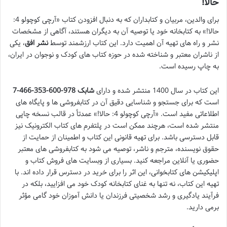
حالا!
برای والدین، مربیان و کتابداران که به دنبال افزودن کتاب «آرچی کوچولو 4:
حالا!» به کتابخانه خود یا توصیه آن به دیگران هستند، آگاهی از مشخصات
نشر و راه های تهیه آن اهمیت دارد. این کتاب ارزشمند توسط
نشر افق
، یکی
از ناشران معتبر و شناخته شده در حوزه کتاب های کودک و نوجوان در ایران،
به چاپ رسیده است.
این کتاب در سال 1400 منتشر شده و دارای
شابک 978-600-353-466-7
است که برای جستجو و شناسایی دقیق آن در کتابفروشی ها و پایگاه های
اطلاعاتی مفید است. «آرچی کوچولو 4: حالا!» عمدتاً در قالب نسخه چاپی
منتشر شده است، هرچند ممکن است در پلتفرم های کتاب الکترونیک نیز
قابل دسترسی باشد. برای تهیه قانونی این کتاب و اطمینان از حمایت از
حقوق نویسنده، مترجم و ناشر، توصیه می شود به کتابفروشی های معتبر
حضوری یا آنلاین مراجعه کنید. بسیاری از وبسایت های فروش کتاب و
اپلیکیشن های کتابخوانی، این اثر را برای خرید در دسترس قرار داده اند. با
تهیه این کتاب، نه تنها به غنای کتابخانه کودک خود می افزایید، بلکه در
فرآیند یادگیری و رشد شخصیتی فرزندان یا دانش آموزان خود گامی مؤثر
برمی دارید.