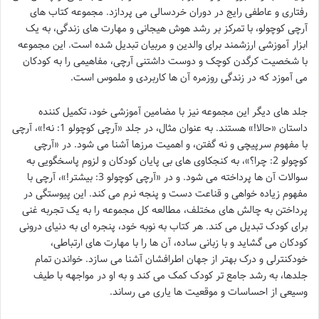
رفتاری و عاطفی رایج در دوران خردسالی می پردازد. مجموعه کتاب های
آرچی کوچولو، با تمرکز بر رشد هوش هیجانی و مهارت های زندگی، به یک
ابزار آموزشی ارزشمند برای والدین و مربیان تبدیل شده است. این مجموعه
با شخصیت کرگدن کوچک و دوست داشتنی آرچی، مفاهیمی را به کودکان
می آموزد که در زندگی روزمره آن ها کاربردی و ملموس است.
جلد های دیگر این مجموعه نیز با مضامین آموزشی خود، تکمیل کننده
داستان «حالا!» هستند. به عنوان مثال، در جلد «آرچی کوچولو 1: نه!»، آرچی
با مفهوم سرپیچی و نه گفتن، و اهمیت مرزها آشنا می شود. در «آرچی
کوچولو 2: چرا؟»، به کنجکاوی های بی پایان کودکان و لزوم پاسخگویی به
سوالات آن ها پرداخته می شود. و در «آرچی کوچولو 3: بیشتر!»، آرچی با
مفهوم زیاده خواهی و قناعت دست و پنجه نرم می کند. این پیوستگی در
پرداختن به چالش های مختلف، مطالعه کل مجموعه را به یک تجربه غنی
برای کودک تبدیل می کند. هر کتاب به نوبه خود، پنجره ای به دنیای درونی
کودکان می گشاید و با زبانی ساده، آن ها را با مهارت های ارتباطی،
خودکنترلی و درک بهتر از جهان اطرافشان آشنا می سازد. خواندن تمام
جلدها، به رشد جامع تر کودک کمک می کند و به او در مواجهه با طیف
وسیعی از احساسات و موقعیت ها یاری می رساند.