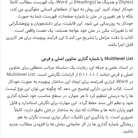
(Styles) و هدینگ ها (Headings) در Word، یک فهرست مطالب کاملاً
خودکار ایجاد کنید. این روش نه تنها از خطاهای انسانی جلوگیری می کند،
بلکه با هر تغییری در متن یا شماره صفحات، فهرست شما به صورت
خودکار به روزرسانی می شود. این قابلیت، برای دانشجویان و پژوهشگرانی
که با تغییرات مکرر در متن خود مواجه هستند، یک نعمت واقعی است.
کتاب با دقت مراحل را تشریح می کند تا این فرآیند پیچیده، برای هر کاربری
قابل اجرا باشد.
Multilevel List یا شماره گذاری عناوین اصلی و فرعی
در اسناد علمی و حرفه ای، رعایت یک سلسله مراتب منطقی برای عناوین
اصلی و فرعی (مانند ۱، ۱.۱، ۱.۱.۱) از الزامات نگارشی است. Multilevel List
در Word، ابزاری قدرتمند برای ایجاد این ساختار پیچیده به صورت خودکار
است. کتاب فردین دارابی توضیح می دهد که چگونه می توان این نوع لیست
ها را به درستی تنظیم کرد تا هر عنوان، در سطح مناسب خود شماره گذاری
شود و نظم کلی سند حفظ گردد. این مهارت برای نگارش استاندارد و قابل
فهم پایان نامه ها و مقالات که نیاز به ساختار درختی دقیق دارند، کاملاً
ضروری است. با یادگیری این تکنیک، دیگر نیازی نیست نگران به هم
ریختگی شماره گذاری ها در اثر جابجایی بخش ها یا افزودن مطالب جدید
باشید.