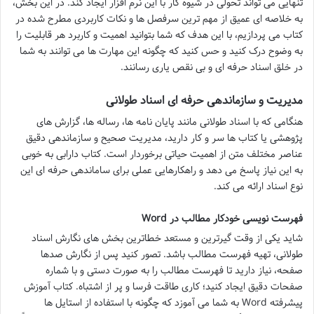
تنهایی می تواند تحولی در شیوه کار با این نرم افزار ایجاد کند. در این بخش،
به خلاصه ای عمیق از مهم ترین سرفصل ها و نکات کاربردی مطرح شده در
کتاب می پردازیم، با این هدف که شما بتوانید اهمیت و کاربرد هر قابلیت را
به وضوح درک کنید و حس کنید که چگونه این مهارت ها می توانند به شما
در خلق اسناد حرفه ای و بی نقص یاری رسانند.
مدیریت و سازماندهی حرفه ای اسناد طولانی
هنگامی که با اسناد طولانی مانند پایان نامه ها، رساله ها، گزارش های
پژوهشی یا کتاب ها سر و کار دارید، مدیریت صحیح و سازماندهی دقیق
عناصر مختلف متن از اهمیت حیاتی برخوردار است. کتاب دارابی به خوبی
به این نیاز پاسخ می دهد و راهکارهایی عملی برای ساماندهی حرفه ای این
نوع اسناد ارائه می کند.
فهرست نویسی خودکار مطالب در Word
شاید یکی از وقت گیرترین و مستعد خطاترین بخش های نگارش اسناد
طولانی، تهیه فهرست مطالب باشد. تصور کنید پس از نگارش صدها
صفحه، نیاز دارید تا فهرست مطالب را به صورت دستی و با شماره
صفحات دقیق ایجاد کنید؛ کاری طاقت فرسا و پر از اشتباه. کتاب آموزش
پیشرفته Word به شما می آموزد که چگونه با استفاده از استایل ها