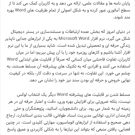
پایان نامه ها و مقالات علمی، ارائه می دهد و به کاربران کمک می کند تا از
سطح آماتوری عبور کرده و به شکل اصولی از تمام ظرفیت های Word بهره
مند شوند.
در دنیای امروز که بخش عمده ارتباطات و مستندسازی در بستر دیجیتال
شکل می گیرد، نرم افزار Microsoft Word به یکی از ابزارهای جدایی ناپذیر
زندگی حرفه ای و تحصیلی تبدیل شده است. شاید بسیاری از ما با این نرم
افزار آشنا باشیم و کارهای روزمره خود را با آن پیش ببریم؛ اما در میان
کاربران، تفاوت فاحشی میان کسانی که صرفاً از قابلیت های ابتدایی Word
استفاده می کنند و افرادی که به تکنیک های پیشرفته آن مسلط هستند، به
چشم می خورد. این تفاوت، نه تنها در سرعت و دقت کار، بلکه در کیفیت
نهایی خروجی و حرفه ای بودن سند نیز خود را نشان می دهد.
مسلط شدن بر قابلیت های پیشرفته Word دیگر یک انتخاب لوکس
نیست، بلکه ضرورتی برای افزایش بهره وری، دقت و اعتبار حرفه ای در هر
زمینه ای به شمار می رود. برای دانشجویان، اساتید، پژوهشگران و حتی
کارمندان اداری، توانایی مدیریت اسناد طولانی، قالب بندی استاندارد، ارجاع
دهی صحیح و استفاده از ابزارهای اتوماسیون، مهارتی کلیدی است. در چنین
فضایی، یافتن منبعی که بتواند این نیازها را به شکلی کاربردی و عمیق پاسخ