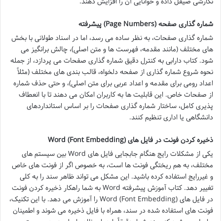
نگارشی صیقل داده و خوانایی آن را افزایش دهند.
شماره گذاری صفحه (Page Numbers) پیشرفته
شماره گذاری صفحات، به نظر ساده می رسد، اما در اسناد طولانی با بخش
های مختلف (مانند مقدمه، فهرست ها و متن اصلی)، چالش برانگیز می
شود. کتاب دارابی به کنترل دقیق شماره گذاری صفحات می پردازد، از جمله
نحوه شروع شماره گذاری از صفحه دلخواه، قالب بندی های مختلف (مثلاً
اعداد رومی برای مقدمه و اعداد عربی برای متن اصلی)، و حتی حذف شماره
از صفحات خاص. این قابلیت ها به کاربران امکان می دهند تا با انعطاف
پذیری کامل، ساختار شماره گذاری صفحات را بر اساس استانداردهای
دانشگاهی یا اداری تنظیم کنند.
ذخیره کردن فونت در فایل های Word (Font Embedding)
یکی از مشکلات رایج هنگام جابجایی فایل های Word بین سیستم های
مختلف، به هم ریختگی فونت ها است، به خصوص اگر از فونت های خاص
و غیررایج استفاده کرده باشید. این مشکل می تواند ظاهر سند را به کلی
تغییر دهد. کتاب آموزش پیشرفته Word به شما راهکار ذخیره کردن فونت
در فایل های Word (Font Embedding) را آموزش می دهد. با این تکنیک،
فونت های استفاده شده در سند، همراه با فایل ذخیره می شوند و اطمینان