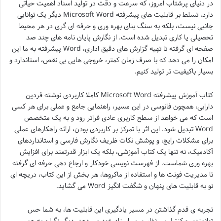
در دنیای پرشتاب امروز، که سرعت و دقت در تولید اسناد اهمیت حیاتی
دارد، تسلط بر قابلیت های پیشرفته Microsoft Word دیگر یک توانایی
جانبی نیست، بلکه به سنگ بنای بهره وری و حرفه ای گری در هر محیط
تحصیلی یا کاری تبدیل شده است. از نگارش پایان نامه های چند صد
صفحه ای گرفته تا تهیه گزارش های دقیق اداری، Word پیشرفته به ما این
امکان را می دهد که با صرف زمان کمتر، خروجی هایی بی نقص، استاندارد و
بسیار باکیفیت تر تولید کنیم.
کتاب آموزش پیشرفته Microsoft Word کاملا کاربردی نوشته فردین
دارابی، همچون فانوسی در این مسیر، راهنمایی جامع و عملی برای هر کسی
است که می خواهد از سطح کاربری عادی فراتر رود و به یک متخصص
Word تبدیل شود. این اثر با تمرکز بر کاربردی بودن، ارائه راهکارهای عملی
برای مشکلات رایج، و پوشش نکات ظریف نگارش فارسی و استانداردهای
آکادمیک، نه تنها یک کتاب آموزشی، بلکه یک ابزار قدرتمند برای افزایش
بهره وری شماست. از فهرست نویسی خودکار و ارجاع دهی حرفه ای گرفته
تا مدیریت فونت ها و استفاده از ماکروها، هر بخش از این کتاب، دریچه ای
نو به قابلیت های پنهان و شگفت انگیز Word می گشاید.
تجربه ی قدم گذاشتن در مسیر یادگیری این قابلیت ها، به شما حس