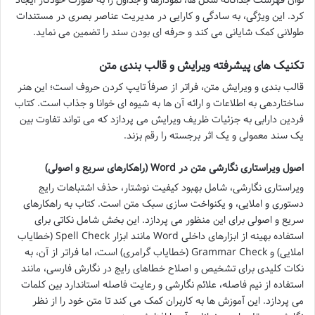
کرد. این ویژگی، به سادگی و کارایی در مدیریت عناصر بصری در مستندات
طولانی کمک شایانی می کند و حرفه ای بودن سند را تضمین می نماید.
تکنیک های پیشرفته ویرایش و قالب بندی متن
قالب بندی و ویرایش متن، فراتر از صرفاً تایپ کردن حروف است؛ این هنر
ساختاردهی به اطلاعات و ارائه آن ها به شیوه ای خوانا و جذاب است. کتاب
فردین دارابی به جزئیات ظریف ویرایش می پردازد که می تواند تفاوت بین
یک سند معمولی و یک اثر برجسته را رقم بزند.
اصول ویراستاری نگارشی متن در Word (راهکارهای سریع و اصولی)
ویراستاری نگارشی، شامل بهبود کیفیت نوشتار، حذف اشتباهات رایج
دستوری و املایی، و یکنواخت سازی سبک متن است. کتاب به راهکارهای
سریع و اصولی برای این منظور می پردازد. این بخش شامل نکاتی برای
استفاده بهینه از ابزارهای داخلی Word مانند ابزار Spell Check (خطایاب
املایی) و Grammar Check (خطایاب گرامری) است، اما فراتر از آن، به
نکات کلیدی برای تشخیص و اصلاح خطاهای رایج در نگارش فارسی، مانند
استفاده از نیم فاصله، علائم نگارشی و رعایت فاصله استاندارد بین کلمات
می پردازد. این آموزش ها به کاربران کمک می کند تا متن خود را از نظر