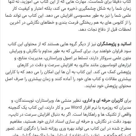
کتاب دقیقاً برای شماست. مهارت هایی که از این کتاب می آموزید، نه تنها
زمان شما را به شکل چشمگیری ذخیره می کند، بلکه اعتبار و کیفیت کار
علمی شما را نیز به طور محسوسی افزایش می دهد. این کتاب می تواند شما
را از کابوس های به هم ریختگی فرمت بندی و خطاهای نگارشی در آخرین
لحظات قبل از دفاع نجات دهد.
اساتید و پژوهشگران
نیز از دیگر گروه هایی هستند که از محتوای این کتاب
سود فراوان خواهند برد. برای کسانی که به طور مداوم با نگارش و ویرایش
متون علمی سروکار دارند، تسلط بر اصول ویراستاری، مدیریت منابع، و
ابزارهای اتوماسیون مانند ماکرو، به افزایش سرعت و دقت در کارهای
پژوهشی کمک می کند. این کتاب به آن ها این امکان را می دهد که با کارایی
بیشتری مقالات و کتاب های خود را آماده کنند و زمان بیشتری را صرف اصل
محتوای پژوهش خود نمایند.
برای
کاربران حرفه ای و اداری
، نظیر منشی ها، ویراستاران، نویسندگان، و
مدیران که روزمره با نرم افزار Word سر و کار دارند، این کتاب یک گنجینه
واقعی از تکنیک ها و راهکارها است. اگر به دنبال افزایش سرعت در تایپ،
بهبود دقت در نگارش، و حرفه ای سازی اسناد اداری خود هستید، مفاهیم
مطرح شده در این کتاب می تواند بهره وری روزانه شما را دگرگون کند. تصور
کنید که چگونه می توانید با استفاده از استایل ها یا ماکروها، گزارش های