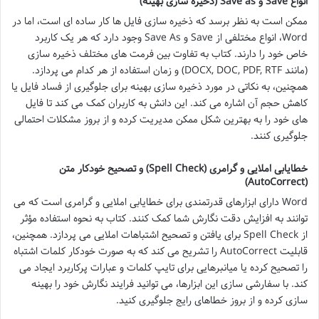
انواع Save و Save as (ذخیره سازی بهینه)
ممکن است به نظر برسد که ذخیره سازی فایل ها کار ساده ای است، اما در
Word، انواع مختلفی از Save و Save As وجود دارد که هر یک کاربرد
خاص خود را دارند. کتاب به تفاوت بین فرمت های مختلف ذخیره سازی
(مانند DOCX, DOC, PDF, RTF) و زمان استفاده از هر کدام می پردازد.
همچنین، به نکاتی در مورد ذخیره سازی بهینه برای جلوگیری از فساد فایل یا
کاهش حجم آن اشاره می کند. این دانش به کاربران کمک می کند تا فایل
های خود را به بهترین شکل ممکن مدیریت کرده و از بروز مشکلات احتمالی
جلوگیری کنند.
خطایابی املایی و گرامری (Spell Check) و تصحیح خودکار متن
(AutoCorrect)
Word دارای ابزارهای قدرتمندی برای خطایابی املایی و گرامری است که می
توانند به افزایش دقت نگارش شما کمک کنند. کتاب به نحوه استفاده مؤثر
از Spell Check برای یافتن و تصحیح اشتباهات املایی می پردازد. همچنین،
قابلیت AutoCorrect را تشریح می کند که به صورت خودکار کلمات اشتباه
را تصحیح کرده یا میانبرهایی برای تایپ کلمات و عبارات پرکاربرد ایجاد می
کند. با سفارشی سازی این ابزارها، می توانید فرایند نگارش خود را بهینه
سازی کرده و از بروز خطاهای رایج جلوگیری کنید.