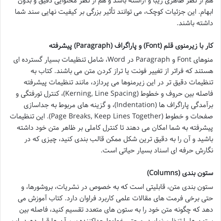
هم از نظر ظاهری زیبا و آراسته باشد و هم از نظر محتوایی دقیق و بدون
ابهام. این جزئیات کوچک، می توانند تأثیر بزرگی بر کیفیت نهایی سند شما
داشته باشند.
کار با زیرمنوی قلم (Font) و پاراگراف (Paragraph) پیشرفته
منوهای Font و Paragraph در Word، شامل تنظیمات بسیار گسترده ای
هستند که فراتر از تغییر فونت یا تراز کردن متن می باشند. کتاب به
تنظیمات دقیق تر در این زیرمنوها می پردازد، مانند تنظیمات پیشرفته
فاصله بین حروف و خطوط (Kerning, Line Spacing)، کنترل تورفتگی و
برآمدگی پاراگراف ها (Indentation)، و گزینه های مربوط به جداسازی
صفحات و خطوط (Page Breaks, Keep Lines Together). این تنظیمات
پیشرفته به شما امکان می دهند تا کنترل کاملی بر ظاهر متن خود داشته
باشید و آن را به دقیق ترین شکل ممکن قالب بندی کنید، چیزی که در
نگارش حرفه ای اسناد بسیار حیاتی است.
ستون بندی (Columns)
ستون بندی متن، قابلیتی است که به خصوص در نشریات، بروشورها، و
حتی برخی فرمت های مقالات علمی کاربرد فراوان دارد. کتاب آموزش می
دهد که چگونه متن خود را به ستون های متعدد تقسیم کنید، فاصله بین
ستون ها را تنظیم نمایید، و حتی خطوط جداکننده بین آن ها قرار دهید. این