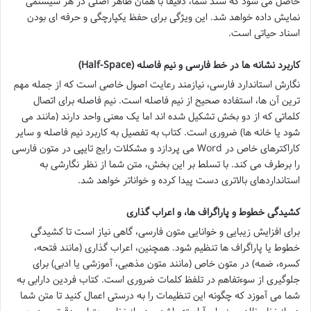
حاصل می شود که سند شما، دقیقاً با همان ظاهر اصلی در هر سیستمی
نمایش داده خواهد شد. این ویژگی برای حفظ یکپارچگی و حرفه ای بودن
اسناد حیاتی است.
کاربرد نشانه ها در خط فارسی و نیم فاصله (Half-Space)
نگارش استاندارد فارسی، نیازمند رعایت اصول خاصی است که از جمله مهم
ترین آن ها، استفاده صحیح از نیم فاصله است. نیم فاصله برای اتصال
کلماتی که از دو بخش تشکیل شده اند اما یک معنی واحد دارند (مانند می
شود یا خانه ها) ضروری است. کتاب به تفصیل به کاربرد نیم فاصله و سایر
کاراکترهای خاص در Word می پردازد و مشکلات رایج تایپی در متون فارسی
را برطرف می کند. با تسلط بر این بخش، متن شما از نظر نگارشی به
استانداردهای بالاتری دست پیدا کرده و خواناتر خواهد شد.
کشیدگی خطوط و پاراگراف ها، و اعراب گذاری
برای افزایش زیبایی و خوانایی متون فارسی، گاهی نیاز است تا کشیدگی
خطوط یا پاراگراف ها تنظیم شود. همچنین، اعراب گذاری (مانند فتحه،
کسره، ضمه) در متون خاص (مانند متون مذهبی، آموزشی یا ادبی) برای
جلوگیری از سوءتفاهم در تلفظ کلمات ضروری است. کتاب فردین دارابی به
شما می آموزد که چگونه این تنظیمات را به درستی اعمال کنید تا متن شما