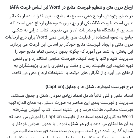
ارجاع درون متن و تنظیم فهرست منابع در Word (بر اساس فرمت APA)
در دنیای پژوهش، ارجاع دهی صحیح به منابع، ستون فقرات اعتبار یک اثر
علمی است. فرمت APA یکی از رایج ترین شیوه های ارجاع دهی است که
بسیاری از دانشگاه ها و نشریات آن را می پذیرند. کتاب دارابی به شکلی
جامع به نحوه استفاده از قابلیت های رفرنس دهی Word برای درج ارجاعات
درون متنی و ایجاد فهرست منابع خودکار بر اساس این فرمت می پردازد.
این بخش، به شما می آموزد که چگونه بدون دردسر، تمام منابع خود را
مدیریت کنید و تنها با چند کلیک، فهرست منابعی استاندارد و بی نقص
تهیه نمایید. این قابلیت، زمان و دقت بی نظیری را برای پژوهشگران به
ارمغان می آورد و از نگرانی های مرتبط با اشتباهات ارجاع دهی می کاهد.
درج فهرست نمودارها، شکل ها و جداول (Caption)
اسناد علمی و فنی غالباً شامل تعداد زیادی نمودار، شکل و جدول هستند.
مدیریت و فهرست بندی این عناصر به صورت دستی، به همان اندازه تهیه
فهرست مطالب، طاقت فرسا و پر اشتباه است. کتاب آموزش پیشرفته
Word به کاربران نحوه استفاده از قابلیت Caption را آموزش می دهد که
به آن ها امکان می دهد برای هر شکل، نمودار یا جدول، عنوانی خودکار و
شماره گذاری شده درج کنند. سپس، درست مانند فهرست مطالب، می
توان فهرست جداگانه شکل ها، نمودارها و جداول را به صورت خودکار ایجاد