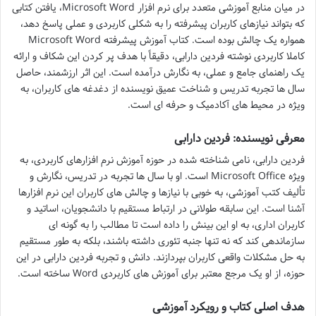
در میان منابع آموزشی متعدد برای نرم افزار Microsoft Word، یافتن کتابی
که بتواند نیازهای کاربران پیشرفته را به شکلی کاربردی و عملی پاسخ دهد،
همواره یک چالش بوده است. کتاب آموزش پیشرفته Microsoft Word
کاملا کاربردی نوشته فردین دارابی، دقیقاً با هدف پر کردن این شکاف و ارائه
یک راهنمای جامع و عملی، به نگارش درآمده است. این اثر ارزشمند، حاصل
سال ها تجربه تدریس و شناخت عمیق نویسنده از دغدغه های کاربران، به
ویژه در محیط های آکادمیک و حرفه ای است.
معرفی نویسنده: فردین دارابی
فردین دارابی، نامی شناخته شده در حوزه آموزش نرم افزارهای کاربردی، به
ویژه Microsoft Office است. او با سال ها تجربه در تدریس، نگارش و
تألیف کتب آموزشی، به خوبی با نیازها و چالش های کاربران این نرم افزارها
آشنا است. این سابقه طولانی در ارتباط مستقیم با دانشجویان، اساتید و
کاربران اداری، به او این بینش را داده است تا مطالب را به گونه ای
سازماندهی کند که نه تنها جنبه تئوری داشته باشند، بلکه به طور مستقیم
به حل مشکلات واقعی کاربران بپردازند. دانش و تجربه فردین دارابی در این
حوزه، از او یک مرجع معتبر برای آموزش های کاربردی Word ساخته است.
هدف اصلی کتاب و رویکرد آموزشی