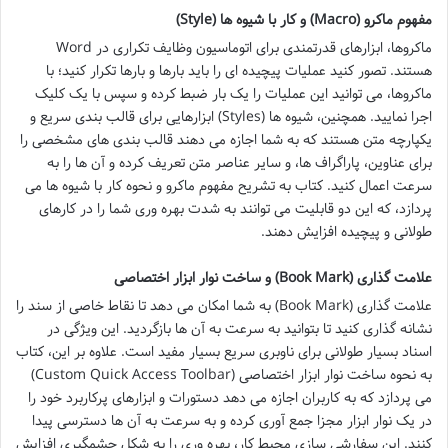
مفهوم ماکرو (Macro) و کار با شیوه ها (Style)
ماکروها، ابزارهای قدرتمندی برای اتوماسیون وظایف تکراری در Word
هستند. تصور کنید عملیات پیچیده ای را باید بارها و بارها تکرار کنید؛ با
ماکروها، می توانید این عملیات را یک بار ضبط کرده و سپس با یک کلیک
اجرا نمایید. همچنین، شیوه ها (Styles) ابزارهایی برای قالب بندی سریع و
یکپارچه متن هستند که به شما اجازه می دهند قالب بندی های مشخصی را
برای عناوین، پاراگراف ها، و سایر عناصر متن تعریف کرده و آن ها را به
سرعت اعمال کنید. کتاب به تشریح مفهوم ماکرو و نحوه کار با شیوه ها می
پردازد، که این دو قابلیت می توانند به شدت بهره وری شما را در کارهای
طولانی و پیچیده افزایش دهند.
علامت گذاری (Book Mark) و ساخت نوار ابزار اختصاصی
علامت گذاری (Book Mark) به شما امکان می دهد تا نقاط خاصی از سند را
نشانه گذاری کنید تا بتوانید به سرعت به آن ها بازگردید. این ویژگی در
اسناد بسیار طولانی برای ناوبری سریع بسیار مفید است. علاوه بر این، کتاب
به نحوه ساخت نوار ابزار اختصاصی (Custom Quick Access Toolbar)
می پردازد که به کاربران اجازه می دهد دستورات و ابزارهای پرکاربرد خود را
در یک نوار ابزار مجزا جمع آوری کرده و به سرعت به آن ها دسترسی پیدا
کنند. این سفارشی سازی محیط کار، بهره وری را به شکل چشمگیری افزایش