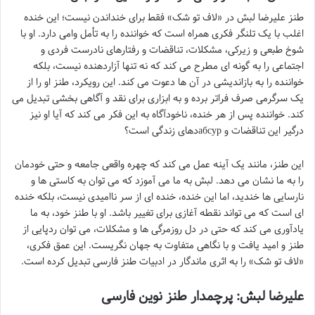
طنز علیرضا لبش در «لاف تو شک» فقط برای خنداندن نیست؛ این خنده
اغلب با یک تلنگر فکری همراه است که خواننده را به تأمل وامی دارد. او با
شوخ طبعی و زیرکی، مشکلات، تناقضات و رفتارهای نادرست فردی و
اجتماعی را به گونه ای مطرح می کند که نه تنها آزاردهنده نیست، بلکه
خواننده را به بازاندیشی در آن ها دعوت می کند. این رویکرد، طنز او را از
یک سرگرمی صرف فراتر برده و به ابزاری برای نقد و آگاهی بخشی تبدیل می
کند. خواننده پس از هر خنده، ناخودآگاه به این فکر می کند که آیا او نیز
درگیر این تناقضات و абсурدهای زندگی است؟
این طنز، مانند یک آینه عمل می کند که چهره واقعی جامعه و حتی خودمان
را به ما نشان می دهد. لبش به ما می آموزد که می توان به کاستی ها و
نارسایی ها خندید، اما این خنده، خنده ای از سر ناامیدی نیست، بلکه خنده
ای است که می تواند نقطه آغازی برای تغییر باشد. او با طنز خود، به ما
یادآوری می کند که حتی در دل روزمرگی ها و مشکلات، می توان ردپایی از
طنز و امید یافت و با نگاهی متفاوت به جهان نگریست. این عمق فکری،
«لاف تو شک» را به اثری ماندگار در ادبیات طنز فارسی تبدیل کرده است.
علیرضا لبش: پرچمدار طنز نوین فارسی