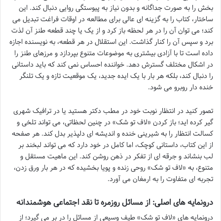
بخش را به صورت جداگانه و بدون نیاز به پیوستگی روایی دنبال کند. این
ساختار، کتاب را به گزینه ای عالی برای مطالعه در اوقات فراغت تبدیل می
کند؛ می توان آن را در هر لحظه باز کرد و از یک یا چند قطعه طنز آن لذت
برد و سپس آن را کنار گذاشت. این استقلال در هر قطعه، به نویسنده اجازه
داده است تا با آزادی بیشتری به موضوعات متنوع بپردازد و مرزهای طنز را
در اشکال مختلف گسترش دهد. خواننده احساس نمی کند که باید داستانی
را دنبال کند، بلکه هر بار با یک ایده جدید، یک موقعیت تازه و یک تلنگر
خنده دار روبرو می شود.
تصور کنید در انتظار نوبت خود در مطب دکتر هستید یا در ترافیک شهری
گیر کرده اید؛ باز کردن «لاف تو شک» در چنین لحظاتی، می تواند تلخی و
کسالت انتظار را به شیرینی خنده و اندیشه ای دلپذیر بدل کند. هر صفحه
از این کتاب، داستانی کوچک، اما کامل در خود دارد که می تواند لبخند بر
لب بنشاند و جرقه ای از تفکر در ذهن روشن کند. این ماهیت مستقل و
متنوع، به «لاف تو شک» روحی زنده و پویا بخشیده که در هر بار ورق زدن،
تجربه ای متفاوت را به ارمغان می آورد.
درونمایه های اصلی: از مسائل روزمره تا نقد اجتماعی هوشمندانه
درونمایه های «لاف تو شک» طیف وسیعی از مسائل را در بر می گیرد؛ از