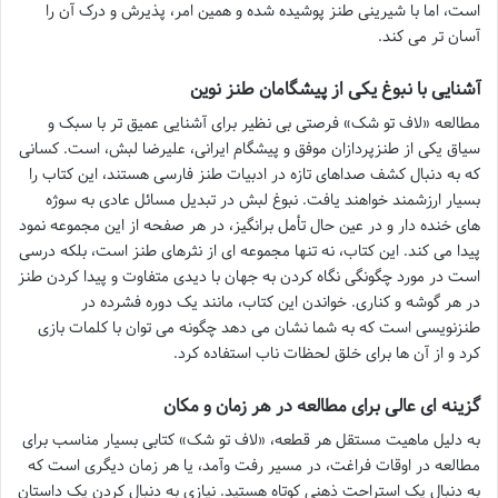
است، اما با شیرینی طنز پوشیده شده و همین امر، پذیرش و درک آن را
آسان تر می کند.
آشنایی با نبوغ یکی از پیشگامان طنز نوین
مطالعه «لاف تو شک» فرصتی بی نظیر برای آشنایی عمیق تر با سبک و
سیاق یکی از طنزپردازان موفق و پیشگام ایرانی، علیرضا لبش، است. کسانی
که به دنبال کشف صداهای تازه در ادبیات طنز فارسی هستند، این کتاب را
بسیار ارزشمند خواهند یافت. نبوغ لبش در تبدیل مسائل عادی به سوژه
های خنده دار و در عین حال تأمل برانگیز، در هر صفحه از این مجموعه نمود
پیدا می کند. این کتاب، نه تنها مجموعه ای از نثرهای طنز است، بلکه درسی
است در مورد چگونگی نگاه کردن به جهان با دیدی متفاوت و پیدا کردن طنز
در هر گوشه و کناری. خواندن این کتاب، مانند یک دوره فشرده در
طنزنویسی است که به شما نشان می دهد چگونه می توان با کلمات بازی
کرد و از آن ها برای خلق لحظات ناب استفاده کرد.
گزینه ای عالی برای مطالعه در هر زمان و مکان
به دلیل ماهیت مستقل هر قطعه، «لاف تو شک» کتابی بسیار مناسب برای
مطالعه در اوقات فراغت، در مسیر رفت وآمد، یا هر زمان دیگری است که
به دنبال یک استراحت ذهنی کوتاه هستید. نیازی به دنبال کردن یک داستان