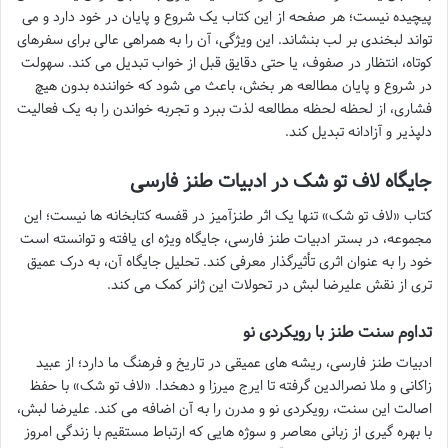
پیچیده نیست؛ هر صفحه از این کتاب یک شروع و پایان در خود دارد و می
تواند لبخندی بر لب بنشاند. این ویژگی، آن را به همراهی عالی برای سفرهای
کوتاه، انتظار در صفوف، یا حتی دقایق قبل از خواب تبدیل می کند. سهولت
در شروع و پایان مطالعه هر بخش، باعث می شود که خواننده بدون هیچ
فشاری، از لحظه لحظه مطالعه لذت ببرد و تجربه خواندن را به یک فعالیت
دلپذیر و آزادانه تبدیل کند.
جایگاه
لاف تو شک
در ادبیات طنز فارسی
کتاب «لاف تو شک» تنها یک اثر طنزآمیز در قفسه کتابخانه ها نیست؛ این
مجموعه، در بستر ادبیات طنز فارسی، جایگاه ویژه ای یافته و توانسته است
خود را به عنوان اثری تأثیرگذار معرفی کند. تحلیل جایگاه آن، به درک عمیق
تری از نقش علیرضا لبش در تحولات این ژانر کمک می کند.
تداوم سنت طنز با رویکردی نو
ادبیات طنز فارسی، ریشه های عمیقی در تاریخ و فرهنگ ما دارد؛ از عبید
زاکانی و ملا نصرالدین گرفته تا ایرج میرزا و دهخدا. «لاف تو شک» با حفظ
اصالت این سنت، رویکردی نو و مدرن را به آن اضافه می کند. علیرضا لبش،
با بهره گیری از زبانی معاصر و سوژه هایی که ارتباط مستقیم با زندگی امروز