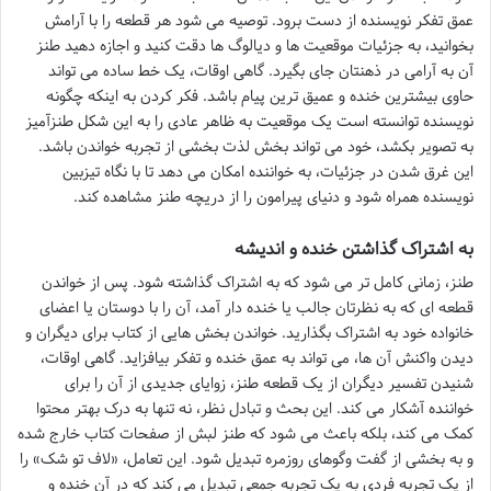
عمق تفکر نویسنده از دست برود. توصیه می شود هر قطعه را با آرامش
بخوانید، به جزئیات موقعیت ها و دیالوگ ها دقت کنید و اجازه دهید طنز
آن به آرامی در ذهنتان جای بگیرد. گاهی اوقات، یک خط ساده می تواند
حاوی بیشترین خنده و عمیق ترین پیام باشد. فکر کردن به اینکه چگونه
نویسنده توانسته است یک موقعیت به ظاهر عادی را به این شکل طنزآمیز
به تصویر بکشد، خود می تواند بخش لذت بخشی از تجربه خواندن باشد.
این غرق شدن در جزئیات، به خواننده امکان می دهد تا با نگاه تیزبین
نویسنده همراه شود و دنیای پیرامون را از دریچه طنز مشاهده کند.
به اشتراک گذاشتن خنده و اندیشه
طنز، زمانی کامل تر می شود که به اشتراک گذاشته شود. پس از خواندن
قطعه ای که به نظرتان جالب یا خنده دار آمد، آن را با دوستان یا اعضای
خانواده خود به اشتراک بگذارید. خواندن بخش هایی از کتاب برای دیگران و
دیدن واکنش آن ها، می تواند به عمق خنده و تفکر بیافزاید. گاهی اوقات،
شنیدن تفسیر دیگران از یک قطعه طنز، زوایای جدیدی از آن را برای
خواننده آشکار می کند. این بحث و تبادل نظر، نه تنها به درک بهتر محتوا
کمک می کند، بلکه باعث می شود که طنز لبش از صفحات کتاب خارج شده
و به بخشی از گفت وگوهای روزمره تبدیل شود. این تعامل، «لاف تو شک» را
از یک تجربه فردی به یک تجربه جمعی تبدیل می کند که در آن خنده و