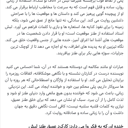
یکی از نقاط قوت برجسته علیرضا لبش در «لاف تو شک»، استفاده از زبانی
روان، ساده و قابل فهم است که به سرعت با مخاطب ارتباط برقرار می کند.
او از پیچیده گویی پرهیز می کند و داستان ها و موقعیت ها را با صراحتی
دلنشین روایت می کند. این سادگی، نه تنها مانع از عمق نمی شود، بلکه
زمینه را برای نفوذ کنایه ها، استعاره ها و بازی با کلمات فراهم می آورد. لبش
استاد استفاده از طنز موقعیت است؛ او با قرار دادن شخصیت ها در
موقعیت های آشنا اما اغراق آمیز، خنده هایی از جنس واقعیت خلق می کند.
نگاه تیزبین او به پدیده های اطراف، به او اجازه می دهد تا از کوچک ترین
جزئیات، سوژه هایی بکر برای طنز بیافریند.
عبارات او مانند مکالمه ای دوستانه هستند که در آن، شما احساس می کنید
نویسنده درست در کنارتان نشسته و با نگاهی موشکافانه، اتفاقات روزمره را
برایتان تحلیل می کند. او با استفاده از واژگان و اصطلاحاتی که هر روزه با آن
ها سروکار داریم، پلی محکم بین خود و خواننده ایجاد می کند. این نزدیکی
زبانی، باعث می شود که خواننده بدون هیچ مانعی وارد دنیای طنز او شود و
لذت کامل را از آن ببرد. سبک او نشان می دهد که برای خلق طنز عمیق،
نیازی به کلمات قلنبه سلنبه نیست؛ کافی است نگاهی دقیق به جهان
داشت و آن را با زبانی ساده و صادقانه روایت کرد.
خنده ای که به فکر وا می دارد: کارکرد عمیق طنز لبش