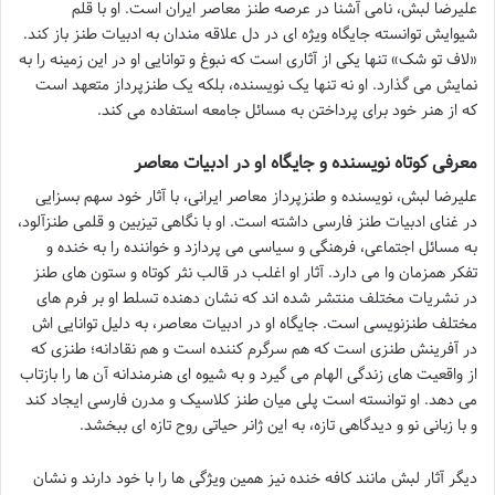
علیرضا لبش، نامی آشنا در عرصه طنز معاصر ایران است. او با قلم
شیوایش توانسته جایگاه ویژه ای در دل علاقه مندان به ادبیات طنز باز کند.
«لاف تو شک» تنها یکی از آثاری است که نبوغ و توانایی او در این زمینه را به
نمایش می گذارد. او نه تنها یک نویسنده، بلکه یک طنزپرداز متعهد است
که از هنر خود برای پرداختن به مسائل جامعه استفاده می کند.
معرفی کوتاه نویسنده و جایگاه او در ادبیات معاصر
علیرضا لبش، نویسنده و طنزپرداز معاصر ایرانی، با آثار خود سهم بسزایی
در غنای ادبیات طنز فارسی داشته است. او با نگاهی تیزبین و قلمی طنزآلود،
به مسائل اجتماعی، فرهنگی و سیاسی می پردازد و خواننده را به خنده و
تفکر همزمان وا می دارد. آثار او اغلب در قالب نثر کوتاه و ستون های طنز
در نشریات مختلف منتشر شده اند که نشان دهنده تسلط او بر فرم های
مختلف طنزنویسی است. جایگاه او در ادبیات معاصر، به دلیل توانایی اش
در آفرینش طنزی است که هم سرگرم کننده است و هم نقادانه؛ طنزی که
از واقعیت های زندگی الهام می گیرد و به شیوه ای هنرمندانه آن ها را بازتاب
می دهد. او توانسته است پلی میان طنز کلاسیک و مدرن فارسی ایجاد کند
و با زبانی نو و دیدگاهی تازه، به این ژانر حیاتی روح تازه ای ببخشد.
دیگر آثار لبش مانند کافه خنده نیز همین ویژگی ها را با خود دارند و نشان