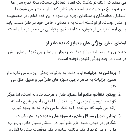
می دهند که «لاف تو شک» یک اتفاق تصادفی نیست، بلکه ثمره سال ها
تجربه و نبوغ در حوزه طنز است. هر کتابی که از او منتشر می شود، با
استقبال خوانندگان و منتقدان روبرو می شود و این خود گواهی بر محبوبیت
و اعتبار اوست. او توانسته است به «امضای» خاص خود در طنز دست یابد
و این امضا، ترکیبی از هوش، مشاهده گری و توانایی بی نظیر در بیان است.
امضای لبش: ویژگی های متمایز کننده طنز او
چه چیزی علیرضا لبش را از دیگر طنزپردازان متمایز می کند؟ امضای لبش
در طنز، در چند ویژگی کلیدی نهفته است:
پرداختن به جزئیات:
او با دقت به جزئیات زندگی روزمره می نگرد و از
همین جزئیات به ظاهر ناچیز، سوژه های طنزآمیز و عمیق خلق می
کند.
رویکرد انتقادی ملایم اما عمیق:
طنز او هرچند نقادانه است، اما هرگز
گزنده یا توهین آمیز نمی شود. نقد او با لحنی ملایم و شوخ طبعانه
ارائه می شود که خواننده را به تفکر وا می دارد، نه به جبهه گیری.
توانایی تبدیل مسائل عادی به سوژه های خنده دار:
لبش قدرت
شگرفی در دیدن جنبه های طنزآمیز در مسائل بسیار عادی و روزمره
دارد. او می تواند از یک مکالمه ساده یا یک موقعیت پیش پا افتاده،