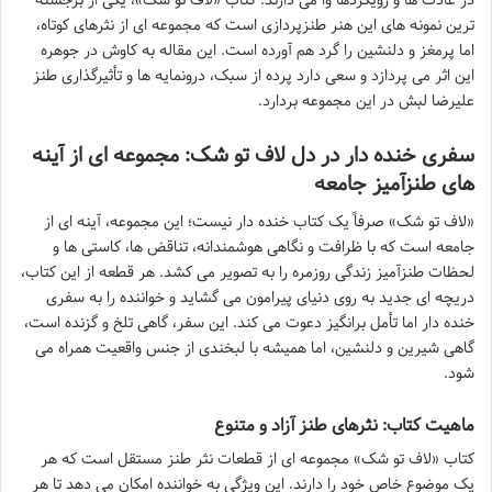
در عادت ها و رویکردها وا می دارند. کتاب «لاف تو شک»، یکی از برجسته
ترین نمونه های این هنر طنزپردازی است که مجموعه ای از نثرهای کوتاه،
اما پرمغز و دلنشین را گرد هم آورده است. این مقاله به کاوش در جوهره
این اثر می پردازد و سعی دارد پرده از سبک، درونمایه ها و تأثیرگذاری طنز
علیرضا لبش در این مجموعه بردارد.
سفری خنده دار در دل
لاف تو شک
: مجموعه ای از آینه
های طنزآمیز جامعه
«لاف تو شک» صرفاً یک کتاب خنده دار نیست؛ این مجموعه، آینه ای از
جامعه است که با ظرافت و نگاهی هوشمندانه، تناقض ها، کاستی ها و
لحظات طنزآمیز زندگی روزمره را به تصویر می کشد. هر قطعه از این کتاب،
دریچه ای جدید به روی دنیای پیرامون می گشاید و خواننده را به سفری
خنده دار اما تأمل برانگیز دعوت می کند. این سفر، گاهی تلخ و گزنده است،
گاهی شیرین و دلنشین، اما همیشه با لبخندی از جنس واقعیت همراه می
شود.
ماهیت کتاب: نثرهای طنز آزاد و متنوع
کتاب «لاف تو شک» مجموعه ای از قطعات نثر طنز مستقل است که هر
یک موضوع خاص خود را دارند. این ویژگی به خواننده امکان می دهد تا هر