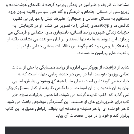
مشاهدات ظریف و طنزآمیز در زندگی روزمره گرفته تا نقدهای هوشمندانه و
زیرپوستی از مسائل اجتماعی، فرهنگی و گاه حتی سیاسی (البته بدون ورود
مستقیم به مسائل حساس و جنجالی). علیرضا لبش با مهارتی بی نظیر،
تناقض ها و абсурدهای زندگی را به تصویر می کشد. او در نثرهایش، به
جزئیات زندگی شهری، روابط انسانی، ناهنجاری های اجتماعی و فرهنگی می
پردازد. این درونمایه ها نه تنها لبخند را بر لبان خواننده می نشانند، بلکه او
را به فکر فرو می برند که چگونه این تناقضات بخشی جدایی ناپذیر از
واقعیت های پیرامون ما هستند.
شاید از ترافیک، از بوروکراسی اداری، از روابط همسایگی یا حتی از عادات
غذایی روزمره بنویسد؛ اما در پس هر خنده، پیامی پنهان است که به
خواننده می گوید: این است دنیای ما، با همه کج ومعوجی هایش، اما می
توان به آن خندید و از آن آموخت. او با نگاهی ظریف، از کنار مسائل کوچکی
نمی گذرد که اغلب نادیده گرفته می شوند، اما همین جزئیات، سوژه های
ناب برای طنزپردازی های او هستند. این گستردگی موضوعی باعث می شود
تا هر خواننده ای، با هر سلیقه و دغدغه ای، بتواند ارتباطی عمیق با این کتاب
برقرار کند و خود را در میان صفحات آن بیابد.