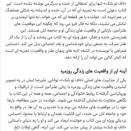
«لاف تو شک» تنها برای لحظاتی از خنده و سرگرمی نوشته نشده است. این
کتاب دعوتی است به تجربه ای که در آن، خنده و اندیشه به شکلی هماهنگ
در هم تنیده اند. خواننده با هر قطعه ای که می خواند، نه تنها لبخندی بر
لبانش می نشیند، بلکه به فکر فرو می رود که چگونه این موقعیت های
طنزآمیز، بازتابی از واقعیت های زندگی او و جامعه اش هستند. این
همزیستی خنده و تفکر، عمق ویژه ای به کتاب می بخشد و آن را از یک اثر
طنز صرف، به منبعی برای خودشناسی و نقد اجتماعی بدل می کند. احساس
همراهی با نویسنده در کشف لایه های پنهان طنز و واقعیت، تجربه ای است
که کمتر کتابی می تواند آن را ارائه دهد.
آینه ای از واقعیت های زندگی روزمره
یکی از جذابیت های اصلی «لاف تو شک»، توانایی علیرضا لبش در به تصویر
کشیدن واقعیت های زندگی روزمره با زبانی طنزآمیز است. از ترافیک و
بوروکراسی گرفته تا روابط خانوادگی و اجتماعی، همه و همه در این کتاب با
نگاهی متفاوت به نمایش گذاشته می شوند. خواننده در حین مطالعه، بارها
خود را در موقعیت های مشابه می بیند و با خندیدن به آن ها، در واقع به
خود و جامعه اش می خندد. این قابلیت همدلی و ارتباط با محتوا، احساس
نزدیکی ویژه ای بین کتاب و خواننده ایجاد می کند و او را به دنیای داستانی
«لاف تو شک» بیشتر از پیش جذب می کند. این آینه، گاهی اوقات تلخ