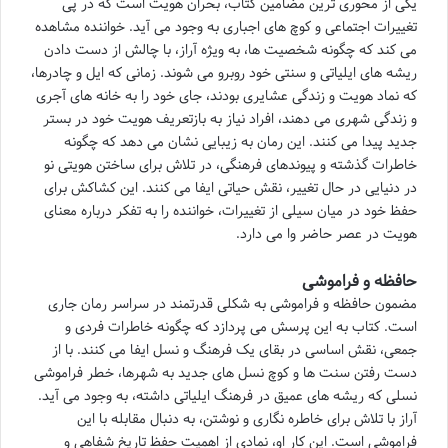
یکی از محوری ترین مضامین کتاب، بحران هویت است که در پی
تغییرات اجتماعی و کوچ های اجباری به وجود می آید. خواننده مشاهده
می کند که چگونه شخصیت ها، به ویژه آراز، با چالش از دست دادن
ریشه های ایلیاتی و سنتی خود روبرو می شوند. زمانی که ایل و چادرها،
که نماد هویت و زندگی عشایری بودند، جای خود را به خانه های آجری
و زندگی شهری می دهند، افراد نیاز به بازتعریف هویت خود در بستر
جدید پیدا می کنند. این رمان به زیبایی نشان می دهد که چگونه
خاطرات گذشته و پیوندهای فرهنگی، در تلاش برای ساختن هویتی نو
در دنیایی در حال تغییر، نقش حیاتی ایفا می کنند. این کشاکش برای
حفظ خود در میان سیلی از تغییرات، خواننده را به تفکر درباره معنای
هویت در عصر حاضر وا می دارد.
حافظه و فراموشی
مضمون حافظه و فراموشی به شکلی قدرتمند در سراسر رمان جاری
است. کتاب به این پرسش می پردازد که چگونه خاطرات فردی و
جمعی، نقش اساسی در بقای یک فرهنگ و نسل ایفا می کنند. با از
دست رفتن سنت ها و کوچ نسل های جدید به شهرها، خطر فراموشی
نسلی که ریشه های عمیق در فرهنگ ایلیاتی داشته، به وجود می آید.
آراز با تلاش برای خاطره نگاری و نوشتن، به دنبال مقابله با این
فراموشی است. این کار او، نمادی از اهمیت حفظ تاریخ شفاهی و