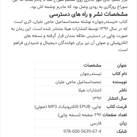
سوراخ روزگارى به رودى وصل بود که مادرم چشمه اش بود.
مشخصات نشر و راه های دسترسی
کتاب «نیستدرجهان» نوشته محمداسماعیل حاجی علیان، اثری است
که در سال ۱۳۹۶ توسط انتشارات هیلا منتشر شده است. این رمان به
صورت چاپی در دسترس علاقه مندان قرار گرفته و نسخه های
الکترونیکی و صوتی آن نیز برای خوانندگان دیجیتال و شنیداری فراهم
است.
عنوان
مشخصات
نام کتاب
نیستدرجهان
نویسنده
محمداسماعیل حاجی علیان
ناشر
انتشارات هیلا
سال انتشار
۱۳۹۶
فرمت کتاب
چاپی، EPUB (الکترونیک)، MP3 (صوتی)
تعداد صفحات
۲۹۶ صفحه (نسخه چاپی)
زبان
فارسی
شابک
978-600-5639-67-4