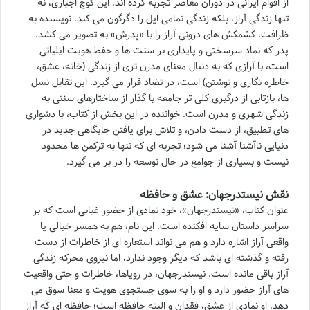
از اقوام ایرانی در دوران معاصر تجربه کرده اند. این کوچ اجباری، نه
تنها زندگی آراز، بلکه زندگی تمامی ایل را دگرگون می کند. نویسنده به
ظرافت، کشمکش های درونی آراز را با «پدرش» به تصویر می کشد.
پدر که نماد سرسختی و پایداری بر سنت ها و حفظ هویت ایلیاتی
است، با آرازی که به دنبال معنای مدرن تری از زندگی (خانه، عشق،
خاطره نگاری و نوشتن) است، در تضاد قرار می گیرد. این تقابل نسل
ها، بازتابی از درگیری کلی تر جامعه با گذار از ساختارهای سنتی به
زندگی شهری و مدرن است. خواننده در این بخش از کتاب، با دشواری
های تطبیق، از دست دادن، و تلاش برای یافتن جایگاهی جدید در
دنیایی ناآشنا آشنا می شود؛ تجربه ای که تنها به ترکمن ها محدود
نیست و بسیاری از جوامع در حال توسعه را در بر می گیرد.
نقش نیستدرجهان: عشق و حافظه
عنوان کتاب، «نیستدرجهان»، خود نمادی از حضور غیابی است که بر
سراسر داستان سایه افکنده است. این نام، هم به همسر خیالی یا
واقعی آراز اشاره دارد و هم می تواند استعاره ای از خاطرات از دست
رفته و گذشته ای باشد که دیگر وجود ندارد، اما نیروی محرکه زندگی
آراز باقی مانده است. نیستدرجهان، در رویاها، خاطرات و حتی واقعیت
های آراز حضور دارد و او را به سوی جستجوی هویت و معنا سوق می
دهد. او نمادی از عشق، فقدان و البته حافظه است؛ حافظه ای که آراز