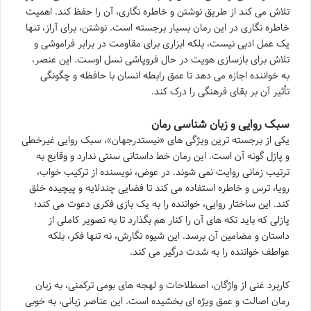
تلاش می کند از طریق نوشتن و خاطره نگاری، آن را حفظ کند. اهمیت
خاطره نگاری در این رمان بسیار برجسته است. نوشتن، برای آراز، تنها
یک عمل ادبی نیست، بلکه ابزاری برای مقاومت در برابر فراموشی و
تلاش برای بازسازی هویت در حال فروپاشی نسل اوست. این عنصر،
به خواننده اجازه می دهد تا عمق رابطه انسان با حافظه و چگونگی
تأثیر آن بر بقای فرهنگی را درک کند.
سبک روایی و زبان شناسی رمان
یکی از برجسته ترین ویژگی های «نیستدرجهان»، سبک روایی غیرخطی
و پازل گونه آن است. این رمان خط داستانی سنتی ندارد و وقایع به
ترتیب زمانی روایت نمی شوند. در عوض، نویسنده از ترکیب خواب،
رویا، ترس و خاطره استفاده می کند تا فضایی چندلایه و پیچیده خلق
کند. این ساختار روایی، خواننده را به یک بازی فکری دعوت می کند؛
پازلی که باید تکه های آن را کنار هم بگذارد تا به تصویر کاملی از
داستان و مضامین آن برسد. این شیوه نگارش، نه تنها فکر، بلکه
عواطف خواننده را به شدت درگیر می کند.
کاربرد غنی از واژگان، اصطلاحات و لهجه های بومی ترکمنی، به زبان
رمان اصالت و عمق ویژه ای بخشیده است. این عناصر زبانی، به خوبی