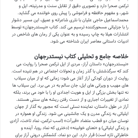
ترکمن صحرا دارد و تصویری دقیق از تقابل سنت و مدرنیته، ایل و
شهر، و مفهوم حافظه و فراموشی را پیش روی خواننده می گشاید.
محمداسماعیل حاجی علیان با نثری شاعرانه و عمیق، این مسیر دشوار
را با جزئیاتی مسحورکننده ترسیم می کند. کتاب «نیستدرجهان» توسط
انتشارات هیلا به چاپ رسیده و به عنوان یکی از رمان های شاخص در
ادبیات داستانی معاصر ایران شناخته می شود.
خلاصه جامع و تحلیلی کتاب نیستدرجهان
«نیستدرجهان» داستان آراز، مردی از ایل ترکمن صحرا را روایت می
کند که سرگذشتش با گذر زمان و تحولات اجتماعی در هم تنیده است.
روایت از دوران کودکی آراز آغاز می شود؛ زمانی که او از میان سیلاب
های مهیب و ویرانی های ایل، جان سالم به در می برد. این سیلاب ها
نه تنها بخش بزرگی از ایل و هویت اجدادی او را با خود می برند، بلکه
نمادی از تغییرات اجباری و از دست رفتن ریشه های سنتی هستند.
آراز در طول داستان، نماینده نسلی است که مجبور به گذار از جهان
ایلیاتی به زندگی مدرن و یک جانشینی می شود. زندگی او همواره در
نوسان میان دو قطب متضاد «قیرآت» (اسب ترکمن، نماد تاخت، آزادی
و زندگی ایلیاتی) و «نعنای خوابینه» (دختری که نماد رویا، آینده و
خاطراتی تازه است) قرار دارد. این دو نماد، کشمکش درونی آراز برای