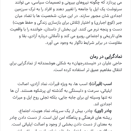
می پردازد که چگونه نیروهای بیرونی و تصمیمات سیاسی، می توانند
سرنوشت یک ایل یا جامعه را تغییر دهند و افراد را به ترک سرزمین
اجدادی شان مجبور سازند. در این میان، شخصیت ها با تضاد میان
جبر (کوچ اجباری) و اختیار (تلاش برای بازسازی زندگی و حفظ هویت)
دست و پنجه نرم می کنند. این بخش از داستان، خواننده را با واقعیت
های تاریخی و اجتماعی روبرو می کند و تأملاتی درباره آزادی، بقا و
مقاومت در برابر شرایط ناگوار به وجود می آورد.
نمادگرایی در رمان
حاجی علیان در «نیستدرجهان» به شکلی هوشمندانه از نمادگرایی برای
انتقال مفاهیم عمیق تر استفاده کرده است.
اسب (قیرآت):
اسب ها، به ویژه قیرآت، نماد آزادی، اصالت
ایلیاتی، سرعت و دلبستگی به گذشته ای پرشکوه هستند. آن ها
نه تنها وسیله ای برای جابه جایی، بلکه تجلی روح ایل و میراث
اجدادی اند.
چادر (اوی):
چادر، بیش از یک سرپناه، نماد هویت، اجتماع،
ریشه های فرهنگی و پناهگاه امن ایل است. از دست دادن چادر
به معنای از دست دادن بخشی از وجود و اصالت ایلیاتی است.
سیلاب:
سیلاب در ابتدای داستان، نمادی از ویرانی، تغییرات