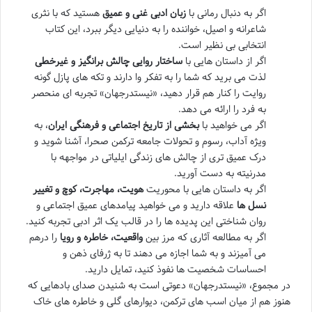
اگر به دنبال رمانی با
زبان ادبی غنی و عمیق
هستید که با نثری
شاعرانه و اصیل، خواننده را به دنیایی دیگر ببرد، این کتاب
انتخابی بی نظیر است.
اگر از داستان هایی با
ساختار روایی چالش برانگیز و غیرخطی
لذت می برید که شما را به تفکر وا دارند و تکه های پازل گونه
روایت را کنار هم قرار دهید، «نیستدرجهان» تجربه ای منحصر
به فرد را ارائه می دهد.
اگر می خواهید با
بخشی از تاریخ اجتماعی و فرهنگی ایران
، به
ویژه آداب، رسوم و تحولات جامعه ترکمن صحرا، آشنا شوید و
درک عمیق تری از چالش های زندگی ایلیاتی در مواجهه با
مدرنیته به دست آورید.
اگر به داستان هایی با محوریت
هویت، مهاجرت، کوچ و تغییر
نسل ها
علاقه دارید و می خواهید پیامدهای عمیق اجتماعی و
روان شناختی این پدیده ها را در قالب یک اثر ادبی تجربه کنید.
اگر به مطالعه آثاری که مرز بین
واقعیت، خاطره و رویا
را درهم
می آمیزند و به شما اجازه می دهند تا به ژرفای ذهن و
احساسات شخصیت ها نفوذ کنید، تمایل دارید.
در مجموع، «نیستدرجهان» دعوتی است به شنیدن صدای بادهایی که
هنوز هم از میان اسب های ترکمن، دیوارهای گلی و خاطره های خاک