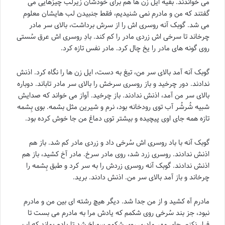
مى خواندند. بقیه ایل زن ها هم براى خودشان زیرلب چیزهایى مى
گفتند که من و مادرم نمى شنیدیم، فقط جنبیدن لب هایشان معلوم
مى شد. گوبک آنه روسرى اش را از سرش برداشت، بالاى سر مادر
چرخاند تا سرخى اش زردى مادر را کم کند. بادِ روسرى اش عرق سُستى
روى گونه هاى مادر را یخ چال کرد. مادر نفس تازه کرد.
گوبک آنه آمد بالاى سر من، تیغ به دست، ایل زن ها را نگاه کرد. اذنش
ندادند. دور چرخید و باز روسرى سرخش را بالاى سر مادر تاباند. دوباره
بالاى سر من آمد، اذنش ندادند. باز چرخید. آواز مى خواند که صدایش
شبیه شُرشُر آب توى رودخانه بود، نرم و شیرین مثل بشمه. بوى بِشمه
تازه همه جاى اوى پیچیده و بیشتر توى دماغ من جا خوش کرده بود.
گوبک آنه با باد روسرى اش سُرخى داد و زردى مادر کم شد. باز هم
اذنش ندادند. روسرى زرد شد، روى مادر سرخ. مادر آخ کشید، باز هم
اذنش ندادند. گوبک آنه روسرى زردش را به سر کرد و طبق بِشمه را
چرخاند و باز آمد بالاى سر من. اذنش دادند. برید.
مادرم آه کشید و از من جدا شد. دیگر هیچ رشته اى بین من و مادرم
نبود، جز بند سُرخى روى شکمم که یادش مرا به مادرم مى بست تا
فرار نکنم. جاى مهر مادرى روى شکمم سوراخ شد تا یادم بماند که این