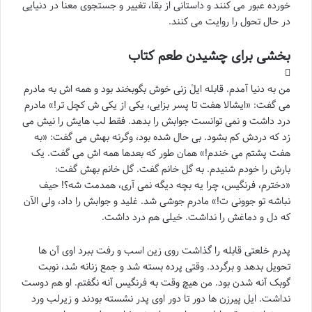
خورده عبور می کنند و داستانی از بقا، تغییر و جستجوی معنا در دنیایی
در حال تحول را روایت می کنند.
بخشی برای چشیدن طعم کتاب
من به دنیا آمدم. قابله ایلْ زنى خوش بگوبخند بود و همه اش به مادرم
مى گفت: «ایشالا هفت تا پسر بزایى، یکى از یکى ش کچل تر!» مادرم
درد داشت و نمى توانست جوابش را بدهد. فقط لب هایش را نیش مى
زد که دردش کم بشود. بى حال شده بود، وگرنه بهش مى گفت: «به
هفت پشتم مى خندم!» همان طور که بعدها همه اش مى گفت. یک
بارش را خودم شنیدم. به گل خانم گفت. گل خانم بهش گفت:
«دخترم، فرنگیس، چرا یه بچه دیگه نمى آرى، همدمت شه؟! حیف
نباشه تو جوونى ت!» مادرم جوشى شد. غلید و جوابش را داد، ولى الآن
که دل و دماغش را نداشت. خیلى هم درد داشت.
پدرم خلعتى قابله را گذاشت روى زین اسب و رفت ببرد اوى آن ها
تحویل بدهد و برگردد. وقتى پرده بسته شد و جمع زنانه شد، نوبت
گوبک آنه شدن بود. من هیچ وقت به فرنگیس آنه نگفتم. او هم دوست
نداشت. ایل پیرزن ها دور تا دور اوى پدر نشسته بودند و زیرلب ورد