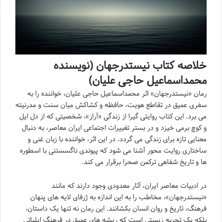
خلاصه کتاب نیستدرجهان (نویسنده
محمداسماعیل حاجی علیان)
رمان «نیستدرجهان» اثر محمداسماعیل حاجی علیان، خواننده را به
سفری عمیق در تقاطع هویت، حافظه و کشاکش میان سنت و مدرنیته
می برد. این کتاب روایتی گیرا از زندگی «آراز»، شخصیتی که از دل ایل
و کوچ برمی خیزد و در بستر تغییرات اجتماعی ایران معاصر، به دنبال
معنایی تازه برای زندگی می گردد. در این اثر، خواننده با زبان غنی و
ساختاری روایت محور آشنا می شود که پیوندی ناگسستنی با اسطوره
ها و تاریخ شفاهی ترکمن صحرا برقرار می کند.
در ادبیات معاصر ایران، آثار معدودی وجود دارند که مانند
«نیستدرجهان»، مخاطب را به این اندازه به ژرفای لایه های پنهان
فرهنگ، تاریخ و روان انسان بکشانند. این رمان نه تنها یک داستان،
بلکه یک تجربه زیستی است که ریشه های عمیق در فرهنگ ایلیاتی