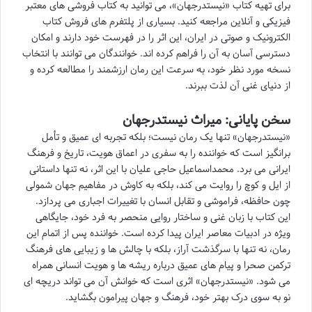
برای تهیه کتاب «نیستدرجهان»، می توانید به کتاب فروشی های معتبر
فیزیکی و آنلاین مراجعه کنید. بسیاری از پلتفرم های فروش کتاب
الکترونیک و صوتی در ایران، این اثر را در فهرست خود دارند و امکان
دسترسی آسان به آن را فراهم کرده اند. خوانندگان می توانند با انتخاب
نسخه مورد نظر خود، به سرعت این رمان ارزشمند را مطالعه کرده و
از دنیای غنی آن لذت ببرند.
سخن پایانی: میراث نیستدرجهان
«نیستدرجهان» تنها یک رمان نیست؛ بلکه تجربه ای عمیق و تأمل
برانگیز است که خواننده را به سفری در اعماق هویت، تاریخ و فرهنگ
ایرانی می برد. محمداسماعیل حاجی علیان با این اثر، نه تنها داستانی
از ایل و کوچ را روایت می کند، بلکه به کاوش در مفاهیم جهان شمولی
چون حافظه، فراموشی و تقابل انسان با تغییرات اجباری می پردازد.
این کتاب با زبان غنی و ساختار روایی منحصر به فرد خود، جایگاهی
ویژه در ادبیات معاصر ایران پیدا کرده است. خواننده پس از اتمام این
رمان، نه تنها با سرگذشت آراز، بلکه با چالش ها و زیبایی های فرهنگ
ترکمن صحرا و پیام های عمیق درباره ریشه ها و هویت انسانی همراه
می شود. «نیستدرجهان» اثری است که خوانش آن می تواند دریچه ای
نو به سوی درک بهتر خود، فرهنگ و جهان پیرامون بگشاید.