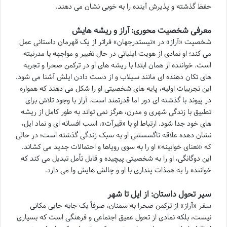
حفظ گذشته و پذیرش آینده را به خوبی نشان می دهند.
معرفی شخصیت محوری: آراز و ریشه هایش
شخصیت «آراز» در «نیستدرجهان» فراتر از یک قهرمان داستانی عمل
می کند؛ او نمادی از هویت ایلیاتی در حال تغییر و مواجهه با مدرنیته
است. خواننده از همان ابتدا با ریشه های او در ترکمن صحرا و تجربه
های تکان دهنده ای مانند سیلاب و از دست دادن ایلش آشنا می شود.
این تجربیات اولیه، پایه های شخصیتی او را شکل می دهند که همواره
در پیوند با گذشته ای دور اما قدرتمند است. آراز با وجود تلاش برای
تطبیق با زندگی شهری و مدرن، هرگز نمی تواند به طور کامل از ریشه
های خود جدا شود. ارتباط او با «قیرآت»، اسب افسانه ای و نماد ایل،
نشان دهده علاقه ناگسستنی او به سبک زندگی گذشته است؛ در حالی
که «نعنای خوابینه» او را به سوی رویاها و احتمالات جدید می کشاند.
این دوگانگی، او را به شخصیتی پیچیده و قابل تأمل تبدیل می کند که
خواننده را به همذات پنداری با او و چالش هایش وا می دارد.
سیر تحول داستان: از ایل تا شهر
سفر «آراز» از ترکمن صحرا به سمنان، صرفاً یک جابه جایی مکانی
نیست، بلکه نمادی از تحول عمیق اجتماعی و فرهنگی است که بسیاری