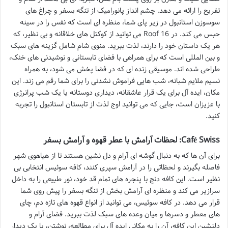
تفریح را ارائه می دهد. چشم انداز پانورامیک از تنگه بسفر و چراغ های
سوسوزن استانبول در زیر پای شما، منظره ای است که نفس را در سینه
حبس می کند. در 16 Roof می توانید از کوکتل های خلاقانه و بی نظیر، که
هر یک داستان خود را دارند، لذت ببرید. منوی شام شامل گزینه های سبک
و بین المللی است که برای همراهی با فضای تابستانی و نوشیدنی های خنک،
طراحی شده اند. موسیقی زنده ای که در فضا پخش می شود، به همراه
نسیم ملایم شبانه، شب هایی فراموش نشدنی را برای شما رقم می زند. این
مکان، ایده آل برای یک قرار عاشقانه، دیداری دوستانه یا یک شب پرانرژی
با عزیزان است، جایی که می توانید اوج لذت از تابستان استانبول را تجربه
کنید.
Café Swiss: لحظات آرامش با عطر قهوه و آرامش بسفر
برای آن ها که به دنبال گوشه ای آرام و دل نشین هستند تا از هیاهوی شهر
فاصله بگیرند و لحظاتی را در آرامش سپری کنند، کافه سوئیس انتخابی بی
نظیر است. این کافه دنج با پنجره های تمام قد خود، نور طبیعی را به داخل
سرازیر می کند و منظره ای آرامش بخش از تنگه بسفر را پیش روی شما
قرار می دهد. در کافه سوئیس، می توانید از انواع قهوه های تازه دم، چای
های معطر و دسرها و میان وعده های سبک لذت ببرید. فضای آرام و
دلنشین این کافه، آن را به مکانی ایده آل برای مطالعه، نوشتن، یا یک دیدار