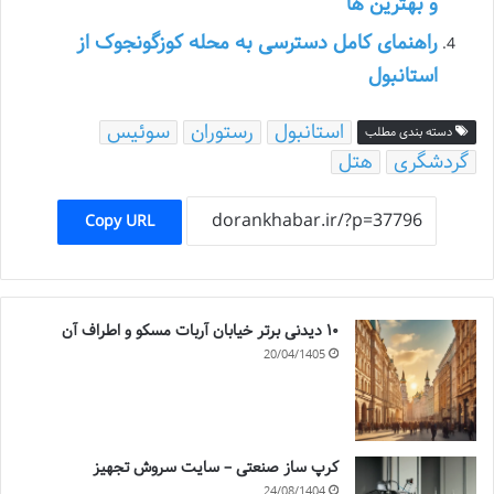
و بهترین ها
راهنمای کامل دسترسی به محله کوزگونجوک از
استانبول
استانبول
رستوران
سوئیس
دسته بندی مطلب
گردشگری
هتل
Copy URL
۱۰ دیدنی برتر خیابان آربات مسکو و اطراف آن
20/04/1405
کرپ ساز صنعتی – سایت سروش تجهیز
24/08/1404