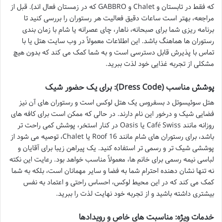
که فقط در تابستان و Chalet و GABBRO که در زمستان فعال اند). قبل از
مراجعه، بهتر است ساعات دقیق فعالیت هر رستوران را بررسی کنید تا
برنامه ریزی شما برای صبحانه، ناهار، چای عصرانه یا شام با زمان بندی
رستوران ها هماهنگ باشد. این اطلاعات معمولاً در وب سایت هتل یا با
تماس با پذیرش قابل دسترسی است و به شما کمک می کند که بدون هیچ
مشکلی از تجربه غذایی خود لذت ببرید.
پوشش مناسب (Dress Code): برای یک حضور شیک
هتل سوئیسوتل د بسفروس یک هتل لوکس است و رستوران های آن نیز
فضایی شیک و درخور این نام دارند. در حالی که ممکن است برای کافه های
روزانه مانند Café Swiss یا Oasis در کنار استخر، پوشش کمی راحت تر
باشد، برای رستوران های شام مانند 16 Roof یا Chalet، توصیه می شود از
پوششی شیک تر و رسمی تر استفاده کنید. یک پیراهن زیبا برای آقایان و
لباسی نیمه رسمی برای خانم ها، معمولاً مناسب خواهد بود. رعایت این نکته
نه تنها نشان دهنده احترام شما به فضا و سایر مهمانان است، بلکه به شما
کمک می کند که در این محیط لوکس، احساس راحتی و اعتماد به نفس
بیشتری داشته باشید و از تجربه خود نهایت لذت را ببرید.
خدمات ویژه: مناسبت های خاص و رویدادها