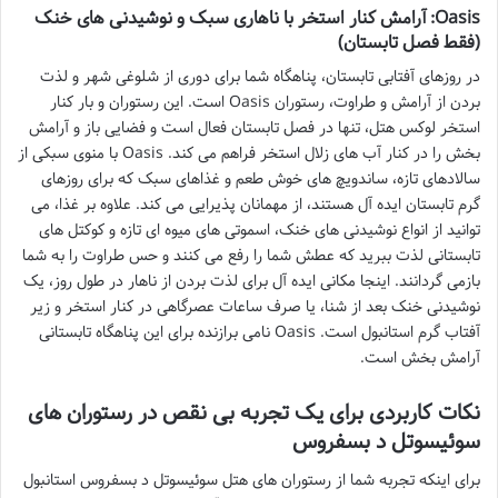
Oasis: آرامش کنار استخر با ناهاری سبک و نوشیدنی های خنک
(فقط فصل تابستان)
در روزهای آفتابی تابستان، پناهگاه شما برای دوری از شلوغی شهر و لذت
بردن از آرامش و طراوت، رستوران Oasis است. این رستوران و بار کنار
استخر لوکس هتل، تنها در فصل تابستان فعال است و فضایی باز و آرامش
بخش را در کنار آب های زلال استخر فراهم می کند. Oasis با منوی سبکی از
سالادهای تازه، ساندویچ های خوش طعم و غذاهای سبک که برای روزهای
گرم تابستان ایده آل هستند، از مهمانان پذیرایی می کند. علاوه بر غذا، می
توانید از انواع نوشیدنی های خنک، اسموتی های میوه ای تازه و کوکتل های
تابستانی لذت ببرید که عطش شما را رفع می کنند و حس طراوت را به شما
بازمی گردانند. اینجا مکانی ایده آل برای لذت بردن از ناهار در طول روز، یک
نوشیدنی خنک بعد از شنا، یا صرف ساعات عصرگاهی در کنار استخر و زیر
آفتاب گرم استانبول است. Oasis نامی برازنده برای این پناهگاه تابستانی
آرامش بخش است.
نکات کاربردی برای یک تجربه بی نقص در رستوران های
سوئیسوتل د بسفروس
برای اینکه تجربه شما از رستوران های هتل سوئیسوتل د بسفروس استانبول