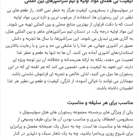
کیفیت بی همتای مواد اولیه و تیم سرآشپزهای بین المللی
در سوئیسوتل د بسفروس، کیفیت هرگز به خطر نمی افتد. راز طعم های بی
نظیر در این رستوران ها، استفاده از مرغوب ترین و تازه ترین مواد اولیه
است که با دقت فراوان از بهترین منابع محلی و بین المللی تهیه می شوند.
این مواد اولیه درجه یک، در دستان تیم سرآشپزهای ماهر و بین المللی هتل،
به آثاری هنری تبدیل می شوند. این سرآشپزها، با سال ها تجربه و دانش
عمیق در آشپزی جهانی، هر غذا را با عشقی بی حد و مرز و با رعایت بالاترین
استانداردهای آشپزی آماده می کنند. آن ها نه تنها به طعم و عطر غذا
اهمیت می دهند، بلکه به ارائه هنرمندانه و خلاقانه آن نیز توجه ویژه ای
دارند. این تعهد به کیفیت و هنر، تضمین می کند که هر لقمه ای که در این
رستوران ها میل می کنید، لذتی خالص و تجربه ای فراموش نشدنی باشد.
مهمانان می توانند با خیالی آسوده، از تازگی، کیفیت و طعم بی نظیر هر غذا
اطمینان داشته باشند.
مناسب برای هر سلیقه و مناسبت
یکی از ویژگی های برجسته مجموعه رستوران های هتل سوئیسوتل د
بسفروس، انعطاف پذیری و مناسب بودن آن ها برای طیف وسیعی از
سلیقه ها و مناسبت ها است. چه به دنبال یک صبحانه مفصل و پرانرژی
برای شروع روزی پرماجرا باشید، چه به یک ناهار سبک و دلپذیر در کنار