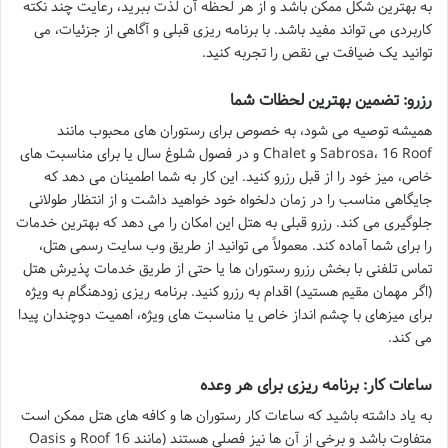
به بهترین شکل ممکن باشد و از هر لحظه آن لذت ببرید، رعایت چند نکته
کاربردی می تواند مفید باشد. با برنامه ریزی قبلی و آگاهی از جزئیات، می
توانید یک ضیافت بی نقص را تجربه کنید.
رزرو: تضمین بهترین لحظات شما
همیشه توصیه می شود، به خصوص برای رستوران های محبوب مانند
Sabrosa، 16 Roof و Chalet و در فصول شلوغ سال یا برای مناسبت های
خاص، میز خود را از قبل رزرو کنید. این کار به شما اطمینان می دهد که
جایگاهی مناسب را در زمان دلخواه خود خواهید داشت و از انتظار طولانی
جلوگیری می کند. رزرو قبلی به هتل این امکان را می دهد که بهترین خدمات
را برای شما آماده کند. معمولاً می توانید از طریق وب سایت رسمی هتل،
تماس تلفنی با بخش رزرو رستوران ها یا حتی از طریق خدمات پذیرش هتل
(اگر مهمان مقیم هستید) اقدام به رزرو کنید. برنامه ریزی زودهنگام به ویژه
برای میزهای با چشم انداز خاص یا مناسبت های ویژه، اهمیت دوچندان پیدا
می کند.
ساعات کار: برنامه ریزی برای هر وعده
به یاد داشته باشید که ساعات کار رستوران ها و کافه های هتل ممکن است
متفاوت باشد و برخی از آن ها نیز فصلی هستند (مانند 16 Roof و Oasis