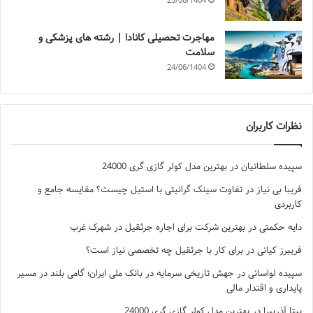
25/06/1404
مهاجرت تحصیلی کانادا | رشته های پزشکی و
سلامت
24/06/1404
نظرات کاربران
سپیده سلطانیان
در
بهترین مدل کولر گازی گری 24000
فریبا بی نیاز
در
تفاوت سینک گرانیتی با استیل چیست؟ مقایسه جامع و
کاربردی
دایه حکمتی
در
بهترین شرکت برای اجاره جرثقیل در شهرک غرب
فریبرز کیانی
در
برای کار با جرثقیل چه تخصصی نیاز است؟
سپیده لواسانی
در
جهش تاریخی سرمایه در بانک ملی ایران؛ گامی بلند در مسیر
پایداری و اقتدار مالی
بیتا آذرپیرا
در
بهترین مدل کولر گازی گری 24000