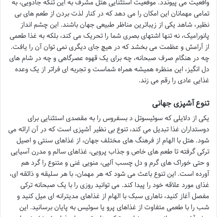
واقعیت می پیوندد. موقعیت استثنایی هتل مشرف به این تنگه جادویی، به
تمامی مهمانان این امکان را می دهد که در کنار لذت بردن از طعم های بی
نظیر، شاهد یکی از زیباترین مناظر طبیعی جهان باشند. این چشم انداز
پانورامیک، نه تنها اشتهای بصری شما را تحریک می کند، بلکه به غذا طعمی
از آرامش و عظمت می بخشد که در هیچ جای دیگری نمی توان آن را یافت.
چه در هنگام صرف صبحانه، چه برای یک قهوه عصرگاهی و چه در شام های
دل انگیز، این منظره همیشه همراه شماست و تجربه ای فراتر از یک وعده
غذایی عادی را رقم می زند.
تنوع آشپزی جهانی
یکی از دلایلی که سوئیسوتل د بسفروس را به مقصدی استثنایی برای
دوستداران غذا تبدیل می کند، تنوع بی نظیر آشپزی است که در آن ارائه می
شود. هتل با الهام از فرهنگ های مختلف جهان، از غذاهای سنتی و اصیل
ترکی گرفته تا طعم های خاص و جذاب پرویی، غذاهای سالم و مدرن آسیایی
و حتی خوراک های گرم و دل چسب آلپی، منویی غنی و متنوع را گرد هم
آورده است. این تنوع باعث می شود که هر مهمان، با هر سلیقه و ذائقه ای،
غذای مورد علاقه خود را پیدا کند. می توانید روزی را با یک صبحانه ترکی
مفصل آغاز کنید، ناهاری سبک با الهام از غذاهای مدیترانه ای میل کنید و
شب را با طعمی متفاوت از غذاهای پرو یا سوئیس به پایان برسانید. این