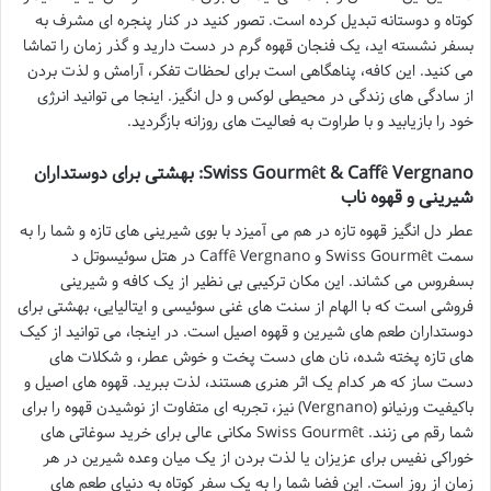
کوتاه و دوستانه تبدیل کرده است. تصور کنید در کنار پنجره ای مشرف به
بسفر نشسته اید، یک فنجان قهوه گرم در دست دارید و گذر زمان را تماشا
می کنید. این کافه، پناهگاهی است برای لحظات تفکر، آرامش و لذت بردن
از سادگی های زندگی در محیطی لوکس و دل انگیز. اینجا می توانید انرژی
خود را بازیابید و با طراوت به فعالیت های روزانه بازگردید.
Swiss Gourmêt & Caffê Vergnano: بهشتی برای دوستداران
شیرینی و قهوه ناب
عطر دل انگیز قهوه تازه در هم می آمیزد با بوی شیرینی های تازه و شما را به
سمت Swiss Gourmêt و Caffê Vergnano در هتل سوئیسوتل د
بسفروس می کشاند. این مکان ترکیبی بی نظیر از یک کافه و شیرینی
فروشی است که با الهام از سنت های غنی سوئیسی و ایتالیایی، بهشتی برای
دوستداران طعم های شیرین و قهوه اصیل است. در اینجا، می توانید از کیک
های تازه پخته شده، نان های دست پخت و خوش عطر، و شکلات های
دست ساز که هر کدام یک اثر هنری هستند، لذت ببرید. قهوه های اصیل و
باکیفیت ورنیانو (Vergnano) نیز، تجربه ای متفاوت از نوشیدن قهوه را برای
شما رقم می زنند. Swiss Gourmêt مکانی عالی برای خرید سوغاتی های
خوراکی نفیس برای عزیزان یا لذت بردن از یک میان وعده شیرین در هر
زمان از روز است. این فضا شما را به یک سفر کوتاه به دنیای طعم های