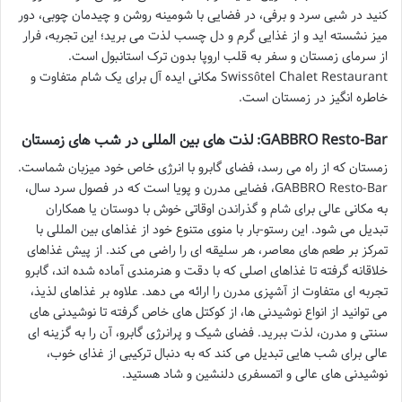
کنید در شبی سرد و برفی، در فضایی با شومینه روشن و چیدمان چوبی، دور
میز نشسته اید و از غذایی گرم و دل چسب لذت می برید؛ این تجربه، فرار
از سرمای زمستان و سفر به قلب اروپا بدون ترک استانبول است.
Swissôtel Chalet Restaurant مکانی ایده آل برای یک شام متفاوت و
خاطره انگیز در زمستان است.
GABBRO Resto-Bar: لذت های بین المللی در شب های زمستان
زمستان که از راه می رسد، فضای گابرو با انرژی خاص خود میزبان شماست.
GABBRO Resto-Bar، فضایی مدرن و پویا است که در فصول سرد سال،
به مکانی عالی برای شام و گذراندن اوقاتی خوش با دوستان یا همکاران
تبدیل می شود. این رستو-بار با منوی متنوع خود از غذاهای بین المللی با
تمرکز بر طعم های معاصر، هر سلیقه ای را راضی می کند. از پیش غذاهای
خلاقانه گرفته تا غذاهای اصلی که با دقت و هنرمندی آماده شده اند، گابرو
تجربه ای متفاوت از آشپزی مدرن را ارائه می دهد. علاوه بر غذاهای لذیذ،
می توانید از انواع نوشیدنی ها، از کوکتل های خاص گرفته تا نوشیدنی های
سنتی و مدرن، لذت ببرید. فضای شیک و پرانرژی گابرو، آن را به گزینه ای
عالی برای شب هایی تبدیل می کند که به دنبال ترکیبی از غذای خوب،
نوشیدنی های عالی و اتمسفری دلنشین و شاد هستید.