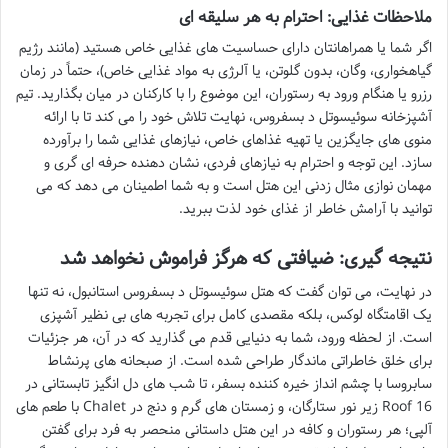
ملاحظات غذایی: احترام به هر سلیقه ای
اگر شما یا همراهانتان دارای حساسیت های غذایی خاص هستید (مانند رژیم
گیاهخواری، وگان، بدون گلوتن، یا آلرژی به مواد غذایی خاص)، حتماً در زمان
رزرو یا هنگام ورود به رستوران، این موضوع را با کارکنان در میان بگذارید. تیم
آشپزخانه سوئیسوتل د بسفروس، نهایت تلاش خود را می کند تا با ارائه
منوی های جایگزین یا تهیه غذاهای خاص، نیازهای غذایی شما را برآورده
سازد. این توجه و احترام به نیازهای فردی، نشان دهنده حرفه ای گری و
مهمان نوازی مثال زدنی این هتل است و به شما اطمینان می دهد که می
توانید با آرامش خاطر از غذای خود لذت ببرید.
نتیجه گیری: ضیافتی که هرگز فراموش نخواهد شد
در نهایت، می توان گفت که هتل سوئیسوتل د بسفروس استانبول، نه تنها
یک اقامتگاه لوکس، بلکه مقصدی کامل برای تجربه های بی نظیر آشپزی
است. از لحظه ورود، شما به دنیایی قدم می گذارید که در آن، هر جزئیات
برای خلق خاطراتی ماندگار طراحی شده است. از صبحانه های پرنشاط
سابروسا با چشم انداز خیره کننده بسفر، تا شب های دل انگیز تابستانی در
16 Roof زیر نور ستارگان، و زمستان های گرم و دنج در Chalet با طعم های
آلپی؛ هر رستوران و کافه در این هتل داستانی منحصر به فرد برای گفتن