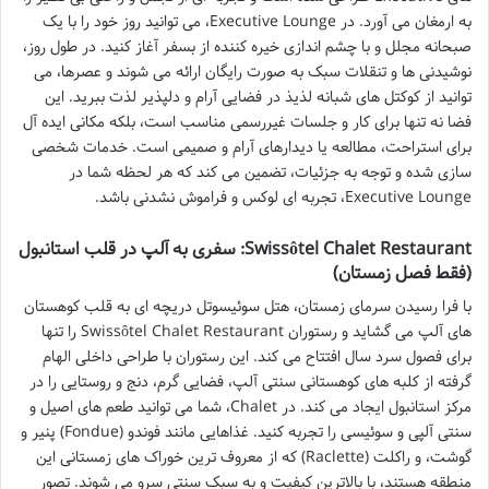
به ارمغان می آورد. در Executive Lounge، می توانید روز خود را با یک
صبحانه مجلل و با چشم اندازی خیره کننده از بسفر آغاز کنید. در طول روز،
نوشیدنی ها و تنقلات سبک به صورت رایگان ارائه می شوند و عصرها، می
توانید از کوکتل های شبانه لذیذ در فضایی آرام و دلپذیر لذت ببرید. این
فضا نه تنها برای کار و جلسات غیررسمی مناسب است، بلکه مکانی ایده آل
برای استراحت، مطالعه یا دیدارهای آرام و صمیمی است. خدمات شخصی
سازی شده و توجه به جزئیات، تضمین می کند که هر لحظه شما در
Executive Lounge، تجربه ای لوکس و فراموش نشدنی باشد.
Swissôtel Chalet Restaurant: سفری به آلپ در قلب استانبول
(فقط فصل زمستان)
با فرا رسیدن سرمای زمستان، هتل سوئیسوتل دریچه ای به قلب کوهستان
های آلپ می گشاید و رستوران Swissôtel Chalet Restaurant را تنها
برای فصول سرد سال افتتاح می کند. این رستوران با طراحی داخلی الهام
گرفته از کلبه های کوهستانی سنتی آلپ، فضایی گرم، دنج و روستایی را در
مرکز استانبول ایجاد می کند. در Chalet، شما می توانید طعم های اصیل و
سنتی آلپی و سوئیسی را تجربه کنید. غذاهایی مانند فوندو (Fondue) پنیر و
گوشت، و راکلت (Raclette) که از معروف ترین خوراک های زمستانی این
منطقه هستند، با بالاترین کیفیت و به سبک سنتی سرو می شوند. تصور