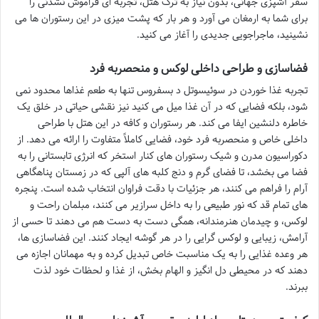
سفر آشپزی جهانی، بدون نیاز به ترک هتل، تجربه ای فراموش نشدنی را
برای شما به ارمغان می آورد و هر بار که پشت میزی در این رستوران ها می
نشینید، ماجراجویی جدیدی را آغاز می کنید.
فضاسازی و طراحی داخلی لوکس و منحصربه فرد
تجربه غذا خوردن در سوئیسوتل د بسفروس تنها به طعم غذاها محدود نمی
شود، بلکه فضایی که در آن غذا میل می کنید نیز نقشی حیاتی در خلق یک
خاطره دلنشین ایفا می کند. هر رستوران و کافه در این هتل با طراحی
داخلی خاص و منحصربه فرد خود، فضایی کاملاً متفاوت را ارائه می دهد. از
دکوراسیون مدرن و شیک رستوران های کنار استخر که انرژی تابستانی را به
فضا می بخشد، تا فضای گرم و دنج کلبه های آلپی که در زمستان پناهگاهی
آرام را فراهم می کنند، هر جزئیات با دقت فراوان انتخاب شده است. پنجره
های تمام قد که نور طبیعی را به داخل سرازیر می کنند، مبلمان راحت و
لوکس، و چیدمان هنرمندانه، همگی دست به دست هم می دهند تا حسی از
آرامش، زیبایی و لوکس گرایی را در هر گوشه ایجاد کنند. این فضاسازی ها،
هر وعده غذایی را به یک مناسبت خاص تبدیل کرده و به مهمانان اجازه می
دهند که در محیطی دل انگیز و الهام بخش، از غذا و لحظات خود لذت
ببرند.