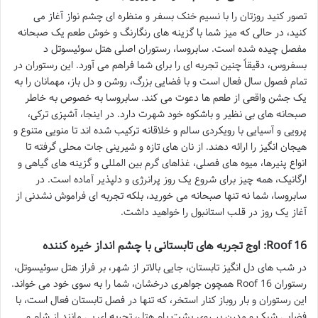
تصور کنید روزتان را با نسیم خنک بسفر و منظره ای چشم نواز آغاز می
کنید، در حالی که میز شما با گزینه های رنگارنگ و خوش طعم یک صبحانه
مفصل چیده شده است. سابروسا، رستوران اصلی هتل سوئیسوتل د
بسفروس، دقیقاً چنین تجربه ای را برای شما فراهم می آورد. این رستوران در
تمام فصول سال فعال است و با فضایی بزرگ، روشن و دل باز، مهمانان را به
یک جشن واقعی از طعم ها دعوت می کند. سابروسا به خصوص به خاطر
صبحانه های بی نظیر و باشکوه خود شهرت دارد. در اینجا، آشپزی ترکی،
پرویی و آسیایی با رویکردی سالم و خلاقانه ترکیب شده اند تا منویی متنوع و
هیجان انگیز را ارائه دهند. از نان های تازه و شیرینی جات محلی گرفته تا
انواع پنیرها، میوه های فصلی، غذاهای گرم بین المللی و گزینه های گیاهی و
ارگانیک، همه چیز برای شروع یک روز پرانرژی و دلپذیر آماده است. در
سابروسا، شما نه تنها صبحانه می خورید، بلکه تجربه ای فراموش نشدنی از
آغاز یک روز در قلب استانبول را خواهید داشت.
16 Roof: اوج تجربه های تابستانی با چشم انداز خیره کننده
در شب های دل انگیز تابستان، جایی بالاتر از شهر، بر فراز هتل سوئیسوتل،
رستوران 16 Roof همچون جواهری درخشان، شما را به سوی خود می خواند.
این رستوران و بار روباز کنار استخر، که تنها در فصل تابستان فعال است، با
فضایی شیک و مدرن بر روی پشت بام هتل، تجربه ای بی مانند از شام و