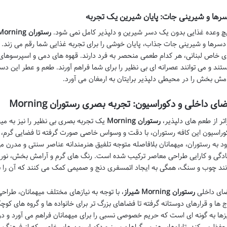
رها و شیرینی جات: پایان شیرین یک تجربه
چ وعده غذایی بدون یک دسر شیرین و دلپذیر کامل نمی شود.
رستوران Morning
 دسرها و شیرینی جات جذاب، پایان خوشی را برای تجربه غذایی شما رقم می زند. ا
ی خاص لبنانی، هر کدام طعمی منحصر به فرد دارند. قهوه های دمی و اسپرسوهای ح
تند و می توانند عصرانه ای بی نظیر را برای شما فراهم آورند. طعم و عطر این د
امش بخش را در محیطی دلپذیر برایتان به ارمغان می آورد.
ای داخلی و دکوراسیون: تجربه بصری رستوران Morning
اتر از طعم های دلپذیر،
رستوران Morning
یک تجربه بصری بی نظیر را نیز به میه
وراسیون این کافه رستوران، با دقت و وسواس خاصی صورت گرفته تا فضایی گرم، د
ود به رستوران، میهمانان بلافاصله متوجه تلفیق هنرمندانه عناصر سنتی و مدرن
دگی و کارایی طراحی معاصر ترکیب شده است. رنگ های گرم و آرامش بخش، نورپرد
نند چوب و سنگ، همگی به ایجاد اتمسفری دنج و صمیمی کمک می کنند که آن را 
ای داخلی
رستوران Morning شیراز
، با توجه به نیازهای مختلف میهمانان، طر
ج ها و قرارهای دوستانه گرفته تا فضاهای بزرگ تر برای خانواده ها و گروه های کو
زها به گونه ای است که حریم خصوصی نسبی را برای میهمانان فراهم می آورد و د