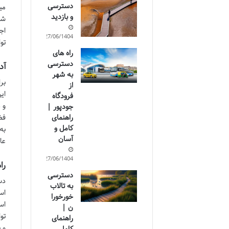
دسترسی
می
و بازدید
شی
27/06/1404
تو
راه های
دسترسی
آد
به شهر
بر
از
ای
فرودگاه
و 
جودپور |
راهنمای
فض
کامل و
به
آسان
عا
27/06/1404
را
دسترسی
دس
به تالاب
اس
خورخورا
ن |
تو
راهنمای
و 