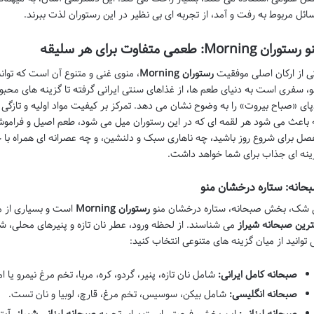
ائل مربوط به رفت و آمد، از تجربه ای بی نظیر در این رستوران لذت ببرند.
توران Morning: طعمی متفاوت برای هر سلیقه
ی از ارکان اصلی موفقیت
رستوران Morning
، منوی غنی و متنوع آن است که توان
و، سفری است به دنیای طعم ها، از غذاهای سنتی ایرانی گرفته تا گزینه های محبوب
پای «صباح بیروت» را به وضوح نشان می دهد. تمرکز بر کیفیت مواد اولیه و تازگ
 باعث می شود هر لقمه ای که در این رستوران میل می شود، طعم اصیل و فرامو
صل برای شروع روز باشید، چه ناهاری سبک و دلنشین، و چه عصرانه ای همراه با 
ینه ای جذاب برای شما خواهد داشت.
حانه: ستاره درخشان منو
 شک، بخش صبحانه، ستاره درخشان منو
رستوران Morning
است و بسیاری از می
ترین صبحانه شیراز
می شناسند. از لحظه ورود، عطر نان تازه و پنیرهای محلی، شم
 توانید از میان گزینه های متنوعی انتخاب کنید:
صبحانه کامل ایرانی:
شامل نان تازه، پنیر، گردو، کره، مربا، تخم مرغ نیمرو یا
صبحانه انگلیسی:
شامل بیکن، سوسیس، تخم مرغ، قارچ، لوبیا و نان تست.
صبحانه لبنانی:
این بخش، فرصتی است برای تجربه
صبحانه لبنانی شیراز
. آی