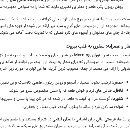
روغن زیتون بکر، طعم و عطر بی نظیری دارند که شما را به سواحل مدیترانه می
فیت بالای مواد اولیه، از تخم مرغ های تازه محلی گرفته تا سبزیجات ارگانیک، ت
حانه، مجموعه ای از نوشیدنی های گرم و سرد نیز ارائه می شود؛ از قهوه های اسپر
فته تا چای های دمنوش و آبمیوه های تازه فصلی که با نهایت دقت آماده می شوند.
هار و عصرانه: سفری به قلب بیروت
اوه بر صبحانه،
رستوران Morning
در شیراز برای وعده های ناهار و عصرانه نیز گ
 صبحانه است، اما میهمانانی که برای ناهار به اینجا می آیند، می توانند از غذاهایی
فاوتی را ارائه می دهند. از جمله محبوب ترین گزینه ها می توان به موارد زیر اشاره
حمص:
ترکیب نخود، طحینه، آبلیمو و روغن زیتون، طعمی کلاسیک و بی نظیر.
فلافل:
فلافل های ترد و خوش طعم که با سس مخصوص سرو می شوند.
شاورما:
گوشت مرغ یا گوساله طعم دار شده که در نان پیتا با سس و سبزیجات
تبوله:
سالادی تازه و سالم با بلغور، گوجه، خیار، نعناع و جعفری.
ن غذاها، فرصتی عالی برای آشنایی با
غذای لبنانی در شیراز
هستند و با طعم های اص
ضی می کنند. برای عصرانه نیز می توانید از میان ساندویچ های سبک، سالادها و نو