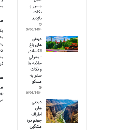
کامل
مسیر و
مس
نکات
بازدید
منو رس
26/06/1404
یک
من
دیدنی
رد
های باغ
که
الکساندر
مف
: معرفی
جاذبه ها
گز
و نکات
سفر به
صب
مسکو
بی
به
26/06/1404
می
دیدنی
های
اطراف
جهنم دره
مشگین