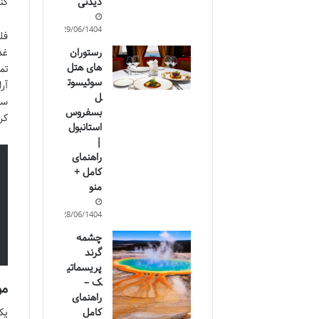
کن
دیدنی
29/06/1404
فل
غذ
رستوران
های هتل
تم
سوئیسوت
آر
ل
سن
بسفروس
کر
استانبول
|
راهنمای
کامل +
منو
28/06/1404
چشمه
گرند
پریسماتی
ک –
موق
راهنمای
کامل
یک