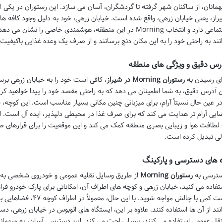
همانان، از ساکنان شهر گرفته تا گردشگران، آسان می سازد. این رستوران در یکی
راز، یعنی خیابان زرهی، واقع شده است. خیابان زرهی، خود به دلیل وجود کافه ها
اجتماعی دارد و انتخاب Morning در این منطقه، هوشمندی خاصی 
انند به راحتی خود را به این مکان دنج برسانند و از صرف یک وعده غذایی باکیفیت 
رس دقیق و ویژگی های منطقه
ای رسیدن به
رستوران Morning در شیراز
ن آدرس دقیق، به شما اطمینان می دهد که به راحتی مقصد خود را پیدا خواهید کر
در عین حال نسبتاً آرام، برای میزبانی چنین مکانی بسیار مناسب است. این کوچه، ش
ایی آرام تر هدایت می کند که برای صرف غذا در محیطی دلپذیر، ایده آل است. ا
 لطافت هوا و زیبایی بصری منطقه کمک می کند و این موقعیت را برای قرارهای صبح
لی تبدیل کرده است.
ه های دسترسی و پارکینگ
ترسی به
رستوران Morning
از طریق وسایل نقلیه عمومی و خودروی شخصی به
تفاده می کنید، خیابان زرهی و کوچه های اطراف آن، امکاناتی برای پارک خودرو ف
است کمی با چالش مواجه شو
انند از آن ها استفاده کنند. علاوه بر این، ایستگاه های اتوبوس در خیابان زرهی، د
نقل عمومی استفاده می کنند، بسیار راحت می کند. این دسترسی آسان، به میهمانان