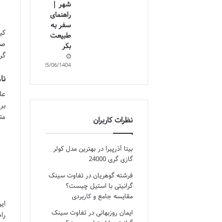
شهر |
راهنمای
سفر به
کی
طبیعت
صب
بکر
گر
25/06/1404
نا
عل
بر
مت
نظرات کاربران
بیتا آذرپیرا
در
بهترین مدل کولر
گازی گری 24000
فرشته گوهریان
در
تفاوت سینک
گرانیتی با استیل چیست؟
مقایسه جامع و کاربردی
ای
ایمان روزبهانی
در
تفاوت سینک
را