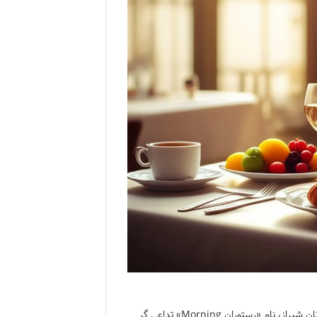
وقتی صحبت از شروع یک روز خوب به میان می آید، برای بسیاری از ساکنان و مهمانان شیراز، نام «رستوران Morning» تداعی گر