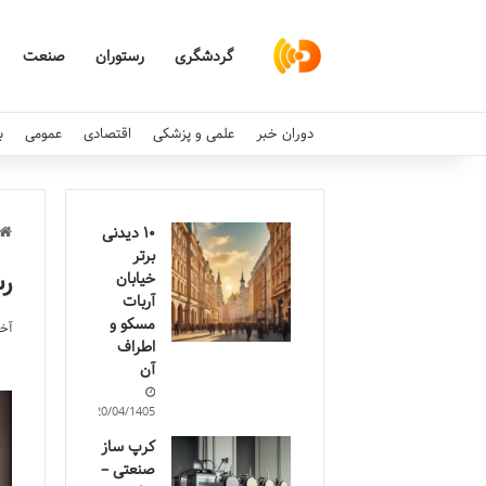
گردشگری
رستوران
صنعت
دوران خبر
علمی و پزشکی
اقتصادی
عمومی
ب
۱۰ دیدنی
برتر
رستوران
خیابان
آربات
مسکو و
آخری
اطراف
آن
20/04/1405
کرپ ساز
صنعتی –