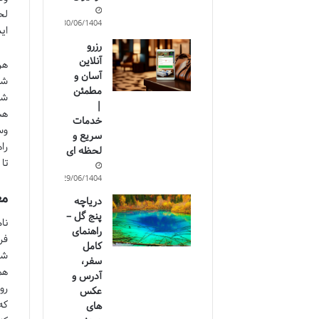
لح
30/06/1404
ای
رزرو
آنلاین
هر
آسان و
شع
مطمئن
شه
|
هس
خدمات
وس
سریع و
را
لحظه ای
تا
29/06/1404
معرفی
دریاچه
پنج گل –
راهنمای
فر
کامل
شه
سفر،
هم
آدرس و
رو
عکس
که
های