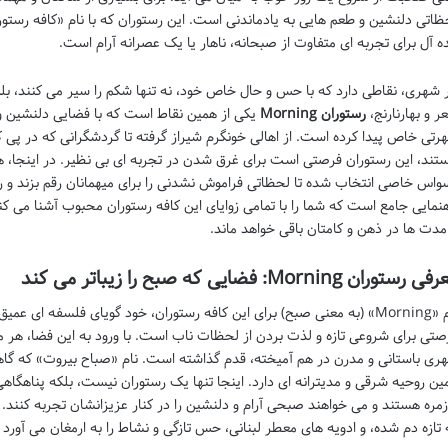
ظاتی دلنشین و طعم هایی به یادماندنی است. این رستوران که با نام «کافه رست
ده آل برای تجربه ای متفاوت از صبحانه، ناهار یا یک عصرانه آرام است.
 شهری، نقاطی دارد که با حس و حال خاص خود، نه تنها شکم را سیر می کنند، بلک
ر و بهارنارنج،
رستوران Morning
یکی از همین نقاط است که با فضایی دلنشین و 
رتی خاص پیدا کرده است. از اهالی خونگرم شیراز گرفته تا گردشگرانی که در 
تند، این رستوران فرصتی است برای غرق شدن در تجربه ای بی نظیر. در اینجا، هر
واس خاصی انتخاب شده تا لحظاتی فراموش نشدنی را برای میهمانان رقم بزند و روزشا
هنمایی جامع است که شما را با تمامی زوایای این کافه رستوران محبوب آشنا می ک
 مدت ها در ذهن و کامتان باقی خواهد ماند.
 رستوران Morning: فضایی که صبح را زیباتر می کند
نام «Morning» (به معنی صبح) برای این کافه رستوران، خود گویای فلسفه ای
صتی برای شروعی تازه و لذت بردن از لحظات ناب است. با ورود به این فضا، هر 
ری باستانی و مدرن در هم آمیخته، قدم گذاشته است. نام «صباح بیروت» که گاهی
ین روحیه شرقی و مدیترانه ای دارد. اینجا تنها یک رستوران نیست، بلکه پناهگاهی
زمره هستند و می خواهند صبحی آرام و دلنشین را در کنار عزیزانشان تجربه کنند. 
 تازه دم شده، و ادویه های معطر لبنانی، حس تازگی و نشاط را به ارمغان می آور