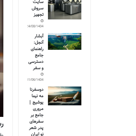
سایت
سروش
تجهیز
24/08/1404
آبشار
آنجل:
راهنمای
جامع
دسترسی
و سفر
31/06/1404
دوسفرنا
مه نیما
یوشیج |
مروری
جامع بر
سفرهای
رست
پدر شعر
نو ایران