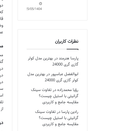
دو
25/05/1404
قا
وض
عم
نظرات کاربران
محد
مح
پارسا هنرمند
در
بهترین مدل کولر
گذ
گازی گری 24000
در
ابوالفضل عباسپور
در
بهترین مدل
در
کولر گازی گری 24000
در
سا
رؤیا محمدزاده
در
تفاوت سینک
اس
گرانیتی با استیل چیست؟
تل
مقایسه جامع و کاربردی
از
رادین پارسا
در
تفاوت سینک
گرانیتی با استیل چیست؟
در
مقایسه جامع و کاربردی