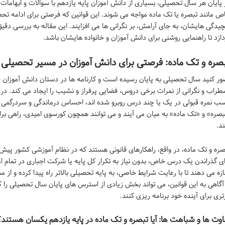
 پایان هر سال تحصیلی، بسیاری از دانش آموزان پایه یازدهم با سوالات و ابهامات ز
ص مانند تبصره یا تک ماده مواجه می شوند. این قوانین که فرصتی برای ادامه تحص
چیدگی هایشان، به جای آرامش، بر نگرانی ها می افزایند. این مقاله به بررسی دقی
دازد تا راهنمایی روشنی برای دانش آموزان و خانواده هایشان باشد.
صره و تک ماده: فرصتی برای دانش آموزان در مسیر تحصیلی
ور کنید سال تحصیلی به پایان رسیده است و کارنامه ها در دستان دانش آموزان قر
طراب و نگرانی از نمرات برخی دروس، فضایی پرفراز و نشیب را ایجاد می کند. در
ب نمره قبولی در یک یا چند درس روبرو شده اند، احساس درماندگی و سردرگمی ر
بصره» و «تک ماده» به میان می آیند و می توانند همچون کورسوی امیدی، راهی برای 
ند.
صره و تک ماده، در واقع، راهکارهای قانونی هستند که در نظام آموزشی کشور پیش ب
ای گذراندن یک درس خاص، بدون نیاز به تکرار کل پایه یا شرکت اجباری در تمام امت
ازه می دهند تا با رعایت شرایط خاصی، به پایه تحصیلی بالاتر راه پیدا کرده و ا
 آگاهی به این قوانین، می تواند بخش زیادی از استرس های پایان سال تحصیلی را 
زتری برای آینده خود برنامه ریزی کنند.
اوت ها و شباهت ها: آیا تبصره و تک ماده در پایه یازدهم یکسان هستند؟