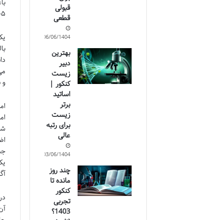
با
قبولی
۱۴۰۴/۱۴۰۵)، نحوه برخورد
قطعی
یک
06/06/1404
بهترین
دبیر
می
زیست
و 
کنکور |
اساتید
برتر
زیست
ام
برای رتبه
شو
عالی
اض
جب
03/06/1404
چند روز
آگ
مانده تا
کنکور
تجربی
آن
1403؟
حا