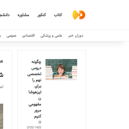
کتاب
کنکور
مشاوره
دانشج
دوران خبر
علمی و پزشکی
اقتصادی
عمومی
ب
چگونه
دروس
شر
تخصصی
نهم را
برای
آخری
تیزهوشا
ن
مفهومی
مرور
کنیم
13/05/1405