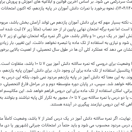
عث سردرگمی می شود. بر اساس آخرین قوانین و ابلاغیه های آموزش و پرورش برای
 با نمرات دانش آموزان در پایه یازدهم، که اکنون امتحانات نهایی نیز دارند، با تغییراتی همراه بوده است.
 نکته بسیار مهم که برای دانش آموزان یازدهم می تواند آرامش بخش باشد، مرب
بالا است اما نمره برگه امتحان
دانش آ
 شود و نیازی به استفاده از تک ماده یا تبصره نخواهد داشت. این تغییر، بار زیادی 
نشان می دهد که عملکرد کلی آن ها در طول سال تحصیلی، از اهمیت بالایی برخور
اما وضعیت برای دروسی که نمره سالانه د
ا پتانسیل استفاده از تک ماده برای آن وجود دارد. برای دانش آموزان پایه یازدهم، 
ند. به این معنا که دانش آموز در پایه یازدهم مردود نمی شود، بلکه این درس به عن
افه خواهد شد. سپس، در پایان دوره متوسطه دوم و در مراحل فارغ التحصیلی، 
رانی، امکان استفاده از تک ماده برای این دروس فراهم خواهد شد. این مکانیسم ا
یک یا دو درس با نمره سالانه بین ۷ تا ۱۰، مجبور به تکرار کل پای
اهی که این دروس نیازمند پیگیری در آینده هستند.
در نهایت، اگر نمره سالانه دانش آموز در ی
 درس مردود محسوب می شود و باید حتماً در امتحانات جبرانی (شهریور یا دی ماه
لت نشان دهنده ضعف اساسی در آن درس است و نیاز به تلاش مجدد برای جبران 