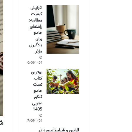
افزایش
کیفیت
مطالعه:
راهنمای
جامع
برای
یادگیری
مؤثر
30/06/1404
بهترین
کتاب
تست
جامع
کنکور
تجربی
1405
شر
27/06/1404
قوانین و شرایط تبصره در