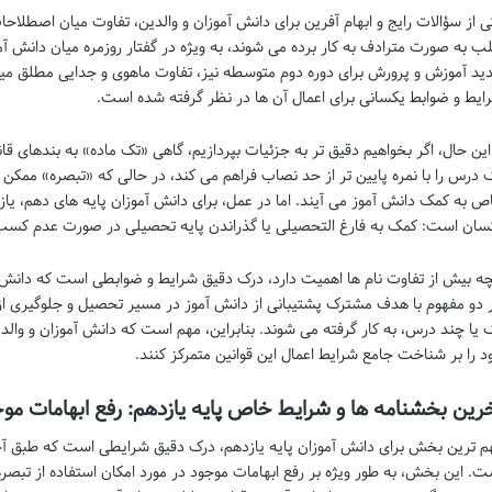
ی از سؤالات رایج و ابهام آفرین برای دانش آموزان و والدین، تفاوت میان اصطلاح
لب به صورت مترادف به کار برده می شوند، به ویژه در گفتار روزمره میان دانش آ
ید آموزش و پرورش برای دوره دوم متوسطه نیز، تفاوت ماهوی و جدایی مطلق میان
ایط و ضوابط یکسانی برای اعمال آن ها در نظر گرفته شده است.
 این حال، اگر بخواهیم دقیق تر به جزئیات بپردازیم، گاهی «تک ماده» به بندهای 
 درس را با نمره پایین تر از حد نصاب فراهم می کند، در حالی که «تبصره» ممکن
ص به کمک دانش آموز می آیند. اما در عمل، برای دانش آموزان پایه های دهم، یازده
سان است: کمک به فارغ التحصیلی یا گذراندن پایه تحصیلی در صورت عدم کسب 
چه بیش از تفاوت نام ها اهمیت دارد، درک دقیق شرایط و ضوابطی است که دانش آم
 دو مفهوم با هدف مشترک پشتیبانی از دانش آموز در مسیر تحصیل و جلوگیری ا
 یا چند درس، به کار گرفته می شوند. بنابراین، مهم است که دانش آموزان و والدی
د را بر شناخت جامع شرایط اعمال این قوانین متمرکز کنند.
رین بخشنامه ها و شرایط خاص پایه یازدهم: رفع ابهامات مو
م ترین بخش برای دانش آموزان پایه یازدهم، درک دقیق شرایطی است که طبق آخر
ت. این بخش، به طور ویژه بر رفع ابهامات موجود در مورد امکان استفاده از تبصره/