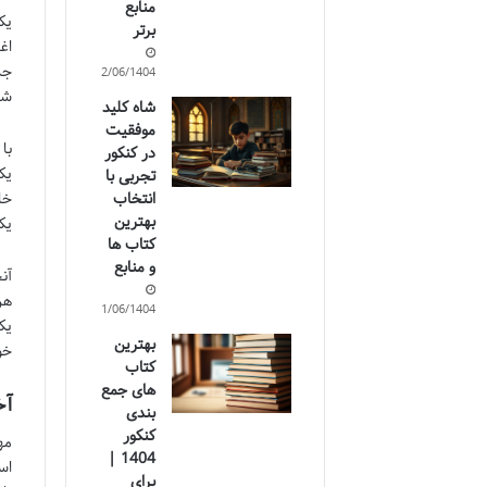
منابع
یک
برتر
اغ
جد
12/06/1404
شر
شاه کلید
موفقیت
با
در کنکور
یک
تجربی با
انتخاب
خا
بهترین
یک
کتاب ها
و منابع
آن
هر
11/06/1404
یک
بهترین
خو
کتاب
های جمع
آخ
بندی
کنکور
مه
1404 |
اس
برای