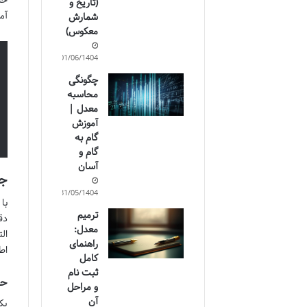
(تاریخ و
آم
شمارش
معکوس)
01/06/1404
چگونگی
محاسبه
معدل |
آموزش
گام به
گام و
آسان
جز
31/05/1404
با
ترمیم
دق
معدل:
ال
راهنمای
اط
کامل
ثبت نام
حد
و مراحل
آن