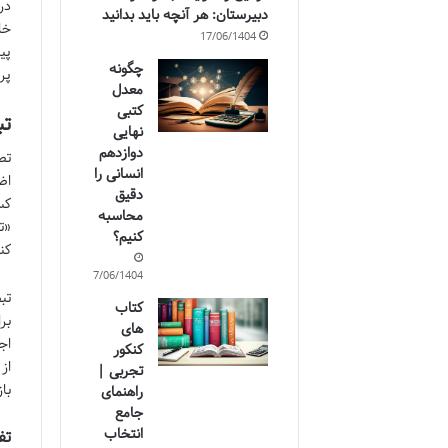
در
دبیرستان: هر آنچه باید بدانید
خا
17/06/1404
پی
چگونه
پر
معدل
کتبی
تب
نهایی
دوازدهم
تص
انسانی را
اض
دقیق
کس
محاسبه
«ت
کنیم؟
کن
17/06/1404
تب
کتاب
بر
های
اج
کنکور
از
تجربی |
با
راهنمای
جامع
انتخاب
تف