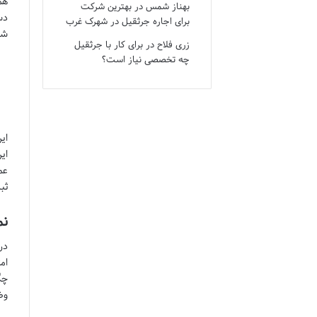
هم
بهناز شمس
در
بهترین شرکت
دس
برای اجاره جرثقیل در شهرک غرب
شا
زری فلاح
در
برای کار با جرثقیل
چه تخصصی نیاز است؟
ای
ای
عم
ثب
نم
در
ام
چگ
وض