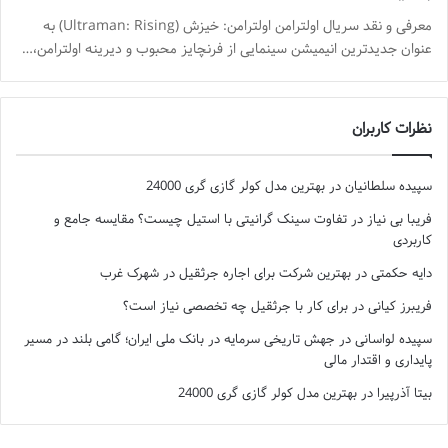
معرفی و نقد سریال اولترامن اولترامن: خیزش (Ultraman: Rising) به
عنوان جدیدترین انیمیشن سینمایی از فرنچایز محبوب و دیرینه اولترامن،…
نظرات کاربران
سپیده سلطانیان
در
بهترین مدل کولر گازی گری 24000
فریبا بی نیاز
در
تفاوت سینک گرانیتی با استیل چیست؟ مقایسه جامع و
کاربردی
دایه حکمتی
در
بهترین شرکت برای اجاره جرثقیل در شهرک غرب
فریبرز کیانی
در
برای کار با جرثقیل چه تخصصی نیاز است؟
سپیده لواسانی
در
جهش تاریخی سرمایه در بانک ملی ایران؛ گامی بلند در مسیر
پایداری و اقتدار مالی
بیتا آذرپیرا
در
بهترین مدل کولر گازی گری 24000