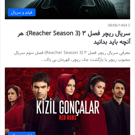
فیلم و سریال
08/06/1404
سریال ریچر فصل ۳ (Reacher Season 3): هر
آنچه باید بدانید
معرفی سریال ریچر فصل ۳ (Reacher Season 3) فصل سوم سریال
محبوب ریچر با بازگشت جک ریچر، قهرمان بی باک…