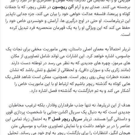
برجسته می کنند. صدای بم و آرام
آلن ریچسون
در نقش ریچر، که با جملات
کوتاه و پرمعنا، فلسفه عدالت خواهی خود را بیان می کند، جزء جدایی ناپذیر
این تریلرهاست. او حتی در اوج درگیری ها، آرامش و خونسردی خاص خود را
حفظ می کند که این ویژگی او را به یک قهرمان منحصربه فرد تبدیل کرده
است.
تریلر احتمالاً به معمای اصلی داستان، یعنی ماموریت مخفی برای نجات یک
جاسوس، اشاره خواهد کرد. این اشارات می تواند شامل تصاویری از مکان
های مرموز، چهره های جدیدی که به نظر می رسد در توطئه دست دارند
(مانند زکری بک و سوزان دافی)، و لحظاتی از تعلیق و تنش باشد که نشان
دهنده خطرات پیش روی ریچر است. همچنین، ممکن است شاهد فلش بک
هایی کوتاه به گذشته ریچر باشیم که ارتباط او با این ماموریت خاص را
آشکار می کند و به تم «بازگشت به گذشته» فصل اشاره دارد.
هدف از این تریلرها، نه تنها جذب طرفداران وفادار، بلکه ترغیب مخاطبان
جدیدی است که به دنبال یک سریال اکشن-جنایی با شخصیت پردازی قوی
و داستانی گیرا هستند. تریلر
سریال ریچر فصل ۳
به احتمال زیاد تمامی این
عناصر را در بر خواهد داشت و با نمایش تصاویری جذاب و موسیقی متن
هیجان انگیز، انتظارات را برای بازگشت ریچر به اوج خود می رساند. تحلیل