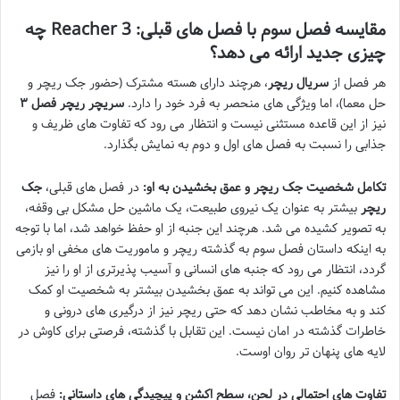
مقایسه فصل سوم با فصل های قبلی: Reacher 3 چه
چیزی جدید ارائه می دهد؟
هر فصل از
سریال ریچر
، هرچند دارای هسته مشترک (حضور جک ریچر و
حل معما)، اما ویژگی های منحصر به فرد خود را دارد.
سریچر ریچر فصل ۳
نیز از این قاعده مستثنی نیست و انتظار می رود که تفاوت های ظریف و
جذابی را نسبت به فصل های اول و دوم به نمایش بگذارد.
تکامل شخصیت جک ریچر و عمق بخشیدن به او:
در فصل های قبلی،
جک
ریچر
بیشتر به عنوان یک نیروی طبیعت، یک ماشین حل مشکل بی وقفه،
به تصویر کشیده می شد. هرچند این جنبه از او حفظ خواهد شد، اما با توجه
به اینکه داستان فصل سوم به گذشته ریچر و ماموریت های مخفی او بازمی
گردد، انتظار می رود که جنبه های انسانی و آسیب پذیرتری از او را نیز
مشاهده کنیم. این می تواند به عمق بخشیدن بیشتر به شخصیت او کمک
کند و به مخاطب نشان دهد که حتی ریچر نیز از درگیری های درونی و
خاطرات گذشته در امان نیست. این تقابل با گذشته، فرصتی برای کاوش در
لایه های پنهان تر روان اوست.
تفاوت های احتمالی در لحن، سطح اکشن و پیچیدگی های داستانی:
فصل