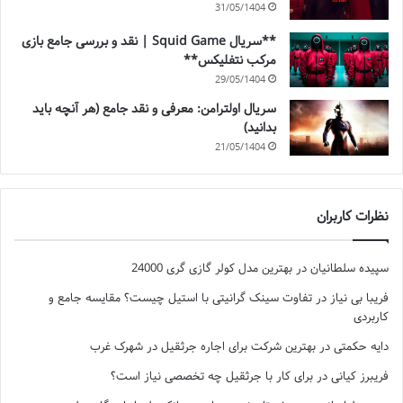
31/05/1404
**سریال Squid Game | نقد و بررسی جامع بازی
مرکب نتفلیکس**
29/05/1404
سریال اولترامن: معرفی و نقد جامع (هر آنچه باید
بدانید)
21/05/1404
نظرات کاربران
سپیده سلطانیان
در
بهترین مدل کولر گازی گری 24000
فریبا بی نیاز
در
تفاوت سینک گرانیتی با استیل چیست؟ مقایسه جامع و
کاربردی
دایه حکمتی
در
بهترین شرکت برای اجاره جرثقیل در شهرک غرب
فریبرز کیانی
در
برای کار با جرثقیل چه تخصصی نیاز است؟