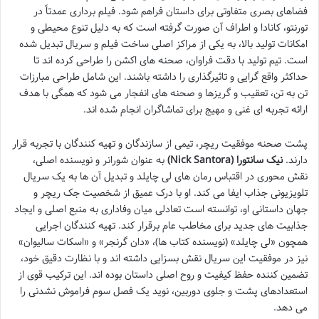
فضاهای بصری متفاوتی برای داستان فراهم شود. فیلم برداری عمدتاً در
تورنتو، کانادا و اطراف آن صورت گرفته است که به دلیل تنوع محیطی و
امکانات تولید بالا، به یکی از مراکز اصلی ساخت فیلم و سریال تبدیل شده
است. تیم تولید با دقت فراوان، صحنه های اکشن را طراحی کرده اند تا
حداکثر واقع گرایی و تاثیرگذاری را داشته باشند. این شامل طراحی مبارزات
تن به تن، تعقیب و گریزها و صحنه های انفجار می شود که همگی با هدف
ارائه تجربه ای غنی و مهیج برای تماشاگران انجام شده اند.
پشت صحنه موفقیت ریچر، تیمی از سازندگان و تهیه کنندگان با تجربه قرار
دارند.
نیک سانتورا (Nick Santora)
به عنوان شورانر و نویسنده اصلی،
نقش محوری در اقتباس رمان های لی چایلد و تبدیل آن ها به یک سریال
تلویزیونی جذاب ایفا می کند. او با درک عمیق از شخصیت جک ریچر و
جهان داستانی او، توانسته است تعادلی میان وفاداری به منبع اصلی و ایجاد
جذابیت های جدید برای مخاطب عام برقرار کند. تهیه کنندگان اجرایی
همچون «لی چایلد» (نویسنده کتاب ها)، «دان گرنجر» و «اسکات سالیوان»
نیز در موفقیت این سریال نقش بسزایی داشته اند و با نظارت دقیق خود،
تضمین کننده حفظ کیفیت و روح اصلی داستان بوده اند. این ترکیب قوی از
استعدادهای پشت و جلوی دوربین، نوید یک فصل سوم فراموش نشدنی را
می دهد.