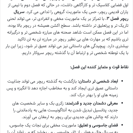
اول فضایی کلاسیک تر و کارآگاهی داشت، در حالی که فصل دوم با تیمی از
یاران قدیمی ریچر، حس یک ماموریت گروهی را تداعی می کرد.
سریال
ریچر فصل ۳
، با تمرکز بر یک ماموریت مخفی و انفرادی تر، می تواند لحنی
تاریک تر و پرتعلیق تر داشته باشد. سطح اکشن همیشه در ریچر بالا بوده،
اما در این فصل ممکن است شاهد صحنه های مبارزه شخصی تر و درگیرانه
تری باشیم که بر مهارت های بی نظیر ریچر در مبارزه تن به تن تاکید
بیشتری دارد. پیچیدگی های داستانی نیز می تواند عمیق تر شود، زیرا این بار
با یک توطئه شخصی تر و ارتباط آن با گذشته ریچر سروکار داریم.
نقاط قوت و متمایز کننده این فصل:
ابعاد شخصی تر داستان:
بازگشت به گذشته ریچر می تواند جذابیت
داستانی عمیق تری ایجاد کند و به مخاطب اجازه دهد تا انگیزه و پس
زمینه های او را بهتر درک کند.
معرفی دشمنان جدید و قدرتمند:
زکری بک و سایر شخصیت های
جدید، پتانسیل تبدیل شدن به آنتاگونیست هایی به یادماندنی را
دارند که چالش های جدیدی برای ریچر به ارمغان می آورند.
فضای جاسوسی و تعلیق:
ماموریت مخفی برای نجات یک جاسوس،
به سریال حال و هوایی از ژانر جاسوسی می بخشد که می تواند آن را