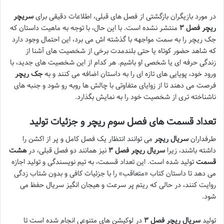
در مورد بازیگران بازگشتی از فصل های قبلی، اطلاعات دقیقی برای
سریچر
ریچر فصل ۳
منتشر نشده است. با این حال، با توجه به ماهیت داستان که
جک ریچر را به سمت مواجهه با گذشته اش می برد، این احتمال وجود دارد
که شاهد حضور کوتاه یا حتی بلندمدت برخی از شخصیت های آشنا از
زندگی حرفه ای یا شخصی او باشیم. هر کدام از این شخصیت های جدید، با
ورود خود، پویایی های تازه ای را به داستان اضافه می کنند و به
جک ریچر
فرصت می دهند تا از زوایای متفاوتی با چالش ها روبه رو شود و جنبه های
ناشناخته تری از شخصیت خود را به نمایش بگذارد.
تعداد قسمت های فصل سوم ریچر و جزئیات تولید
طرفداران
سریال ریچر
می توانند انتظار یک فصل کامل و پر از اکشن را
داشته باشند، زیرا
سریال ریچر فصل ۳
نیز همانند دو فصل قبلی، در
هشت
قسمت
تولید شده است. این تعداد قسمت، به تیم نویسندگی و تولید اجازه
می دهد تا داستان کتاب «متعاقب» را با جزئیات کافی و بدون شتاب زدگی
روایت کنند، در حالی که ریتم پر سرعت و هیجان انگیز سریال حفظ می
شود.
تولید
سریال ریچر فصل ۳
در لوکیشن های متنوعی انجام شده است تا