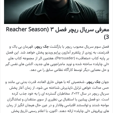
معرفی سریال ریچر فصل ۳ (Reacher Season
3)
فصل سوم سریال محبوب ریچر با بازگشت
جک ریچر
، قهرمان بی باک و
قدرتمند، به زودی از پلتفرم آمازون پرایم ویدیو پخش خواهد شد. این فصل
بر پایه کتاب «متعاقب» (Persuader)، هفتمین اثر از مجموعه کتاب های
«لی چایلد» ساخته شده و نوید ماجراجویی های جدید، اکشن های نفس گیر
و حل معمایی دیگر توسط کارآگاه نظامی سابق را می دهد.
جهان
جک ریچر
، شخصیتی که با هوش خارق العاده، قدرت بدنی بی مانند و
حس عدالت خواهی تزلزل ناپذیرش شناخته می شود، از زمان آغاز پخش
سریال ریچر در سال ۲۰۲۲، مخاطبان گسترده ای را به خود جذب کرده
است. دو فصل پیشین با استقبال بی نظیری از سوی منتقدان و تماشاگران
مواجه شدند و توانستند اقتباسی وفادار و در عین حال هیجان انگیز از رمان
های پرفروش «لی چایلد» ارائه دهند. اکنون، با اعلام رسمی تاریخ پخش