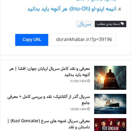
انیمه اینو-او (Inu-Oh): هر آنچه باید بدانید
سریال
دسته بندی مطلب
Copy URL
معرفی و نقد کامل سریال اربابان جهان: افشا | هر
آنچه باید بدانید
31/06/1404
سریال گذر از آتلانتیک: نقد و بررسی کامل + معرفی
جامع
16/06/1404
معرفی سریال غنچه های سرخ (Kızıl Goncalar) |
داستان و نقد