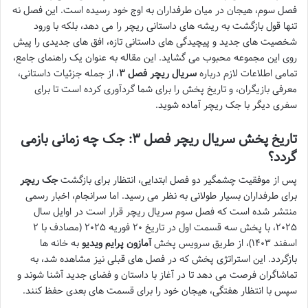
فصل سوم، هیجان در میان طرفداران به اوج خود رسیده است. این فصل نه
تنها قول بازگشت به ریشه های داستانی ریچر را می دهد، بلکه با ورود
شخصیت های جدید و پیچیدگی های داستانی تازه، افق های جدیدی را پیش
روی این مجموعه محبوب می گشاید. این مقاله به عنوان یک راهنمای جامع،
تمامی اطلاعات لازم درباره
سریال ریچر فصل ۳
، از جمله جزئیات داستانی،
معرفی بازیگران، و تاریخ پخش را برای شما گردآوری کرده است تا برای
سفری دیگر با جک ریچر آماده شوید.
تاریخ پخش سریال ریچر فصل ۳: جک چه زمانی بازمی
گردد؟
پس از موفقیت چشمگیر دو فصل ابتدایی، انتظار برای بازگشت
جک ریچر
برای طرفداران بسیار طولانی به نظر می رسید. اما سرانجام، اخبار رسمی
منتشر شده است که فصل سوم سریال ریچر قرار است در اوایل سال
۲۰۲۵، با پخش سه قسمت اول در تاریخ ۲۰ فوریه ۲۰۲۵ (مصادف با ۲
اسفند ۱۴۰۳)، از طریق سرویس پخش
آمازون پرایم ویدیو
به خانه ها
بازگردد. این استراتژی پخش که در فصل های قبلی نیز مشاهده شد، به
تماشاگران فرصت می دهد تا در آغاز با داستان و فضای جدید آشنا شوند و
سپس با انتظار هفتگی، هیجان خود را برای قسمت های بعدی حفظ کنند.