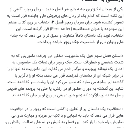
یکی از هیجان انگیزترین جنبه های هر فصل جدید سریال ریچر، آگاهی از
این نکته است که کدام یک از رمان های پرفروش «لی چایلد» قرار است به
تصویر کشیده شود. برای
سریال ریچر فصل ۳
، انتخاب بر روی کتاب هفتم
این مجموعه با عنوان «متعاقب» (Persuader) قرار گرفته است. این
انتخاب، نوید یک داستان کاملاً متفاوت و عمیق تر را می دهد که به جنبه
های پنهان تری از شخصیت
جک ریچر
خواهد پرداخت.
داستان فصل سوم حول یک ماموریت مخفی می چرخد؛ ماموریتی که به
شدت شخصی و خطرناک است. جک ریچر برای نجات یک جاسوس، به
اعماق یک توطئه پیچیده و مرگبار قدم می گذارد. این ماموریت نه تنها او را
در برابر شبکه ای از دشمنان قدرتمند قرار می دهد، بلکه او را ناگزیر با
گذشته ای مواجه می سازد که تصور می کرد آن را پشت سر گذاشته است.
شاید این گذشته به دوران حضور او در ارتش، یا حتی به پرونده های قدیمی
و حل نشده ای بازگردد که زخم های عمیقی بر روح او بر جای گذاشته اند.
«متعاقب» یک داستان پر از تعلیق و اکشن است که ریچر را در موقعیت
هایی قرار می دهد که باید به تنهایی و با تکیه بر غریزه و مهارت های بی
نظیرش، راه خود را باز کند. این فصل به کاوش در تم های عدالت، وفاداری و