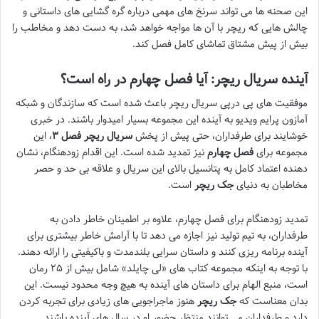
این صحنه ها می تواند سرنخ های مهمی درباره گره گشایی های داستانی و
چالش هایی که ریچر با آن ها مواجه خواهد شد، به دست دهد و مخاطب را
بیش از پیش مشتاق تماشای کامل فصل کند.
آینده سریال ریچر: آیا فصل چهارم در راه است؟
موفقیت های پی درپی سریال ریچر باعث شده است که سازندگان و شبکه
آمازون پرایم ویدیو به آینده این مجموعه بسیار امیدوار باشند. در خبری
خوشایند برای طرفداران، حتی پیش از پخش
سریال ریچر فصل ۳
، این
مجموعه برای
فصل چهارم
نیز تمدید شده است. این اقدام زودهنگام، نشان
دهنده اعتماد کامل به پتانسیل بالای این سریال و علاقه بی حد و حصر
مخاطبان به دنیای
جک ریچر
است.
تمدید زودهنگام برای فصل چهارم، علاوه بر اطمینان خاطر دادن به
طرفداران، به تیم تولید نیز اجازه می دهد تا با آرامش خاطر بیشتری برای
آینده برنامه ریزی کنند و داستان سرایی بلندمدت و باکیفیتی را ارائه دهند.
با توجه به اینکه مجموعه کتاب های «لی چایلد» شامل بیش از ۲۵ رمان
است، منبع الهام برای داستان های آینده به هیچ وجه محدود نیست. این
بدان معناست که
جک ریچر
هنوز ماجراجویی های زیادی برای تجربه کردن
دارد و طرفداران می توانند منتظر حضور او در سال های آینده باشند.