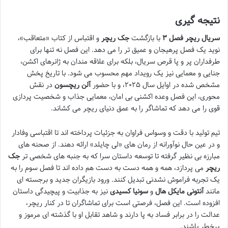
نتیجه گیری
سریال ریچر فصل ۳
با بازگشت
جک ریچر
و اقتباس از کتاب «متعاقب»،
نوید یک فصل پرهیجان و عمیق تر را می دهد. این فصل نه تنها برای
طرفداران پر و پا قرص سریال، بلکه برای علاقه مندان به ژانرهای اکشن،
جنایی و معمایی نیز یک رویداد مهم محسوب می شود. با تاریخ پخش
مشخص شده در اوایل سال ۲۰۲۵، و با حضور
آلن ریچسون
در نقش
محوری، این فصل وعده اکشنی بی امان، معمایی جذاب و شخصیت پردازی
قوی را می دهد که تماشاگر را به عمق دنیای ریچر می کشاند.
تیم تولید با دقت و وسواس فراوان به جزئیات پرداخته اند تا اقتباسی وفادار
و در عین حال نوآورانه از رمان های «لی چایلد» ارائه دهند. از صحنه های
مبارزه بی نظیر گرفته تا توسعه داستان سرا که به جنبه های شخصی تر
جک
ریچر
می پردازد، همه و همه دست به دست هم داده اند تا فصل سوم را به
یک تجربه فراموش نشدنی تبدیل کنند. ورود بازیگران جدید و برجسته ای
مانند
آنتونی مایکل هال
و
سونیا کسیدی
نیز به جذابیت و پیچیدگی داستان
افزوده است. این فصل، فرصتی است برای تماشاگران تا در کنار ریچر،
عدالت را در برابر فساد به پا دارند و شاهد تقابل او با گذشته ای مرموز و
پرخطر باشند.