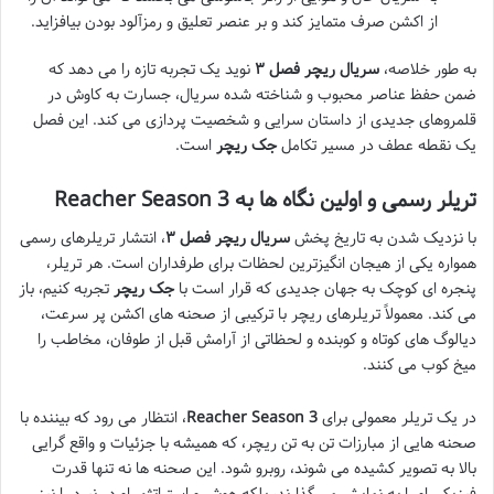
از اکشن صرف متمایز کند و بر عنصر تعلیق و رمزآلود بودن بیافزاید.
به طور خلاصه،
سریال ریچر فصل ۳
نوید یک تجربه تازه را می دهد که
ضمن حفظ عناصر محبوب و شناخته شده سریال، جسارت به کاوش در
قلمروهای جدیدی از داستان سرایی و شخصیت پردازی می کند. این فصل
یک نقطه عطف در مسیر تکامل
جک ریچر
است.
تریلر رسمی و اولین نگاه ها به Reacher Season 3
با نزدیک شدن به تاریخ پخش
سریال ریچر فصل ۳
، انتشار تریلرهای رسمی
همواره یکی از هیجان انگیزترین لحظات برای طرفداران است. هر تریلر،
پنجره ای کوچک به جهان جدیدی که قرار است با
جک ریچر
تجربه کنیم، باز
می کند. معمولاً تریلرهای ریچر با ترکیبی از صحنه های اکشن پر سرعت،
دیالوگ های کوتاه و کوبنده و لحظاتی از آرامش قبل از طوفان، مخاطب را
میخ کوب می کنند.
در یک تریلر معمولی برای
Reacher Season 3
، انتظار می رود که بیننده با
صحنه هایی از مبارزات تن به تن ریچر، که همیشه با جزئیات و واقع گرایی
بالا به تصویر کشیده می شوند، روبرو شود. این صحنه ها نه تنها قدرت
فیزیکی او را به نمایش می گذارند، بلکه هوش و استراتژی او در نبرد را نیز