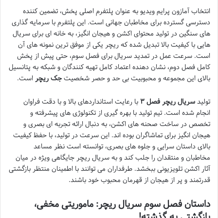
انتخاب آمازون پرایم ویدیو به عنوان پلتفرم اصلی پخش، تضمین کننده
دسترسی گسترده برای مخاطبان جهانی است. این پلتفرم با سرمایه گذاری
های سنگین در تولید محتوای اکشن و هیجان انگیز، به خانه ای برای سریال
هایی با کیفیت بالا تبدیل شده که ریچر یکی از موفق ترین نمونه های آن
است. سرعت عمل در تمدید سریال برای فصل سوم، حتی پیش از پخش
کامل فصل دوم، نشان دهنده اعتماد کامل تهیه کنندگان و شبکه به پتانسیل
بالای این مجموعه و محبوبیت بی حد و حصر شخصیت
جک ریچر
است.
تولید
سریال ریچر فصل ۳
با رعایت استانداردهای بالا و با دقت فراوان
انجام شده است. تیم تولید با بهره گیری از تکنولوژی های پیشرفته و
تخصص در ساخت صحنه های اکشن، به دنبال ارائه تجربه ای بصری و
هیجان انگیز برای تماشاگران بوده اند. این سرعت در تولید، با حفظ کیفیت
بالای داستان سرایی و جلوه های بصری، توانسته است نظر مساعد
مخاطبان و منتقدان را جلب کند و به سریال ریچر جایگاهی ویژه در میان
آثار اکشن تلویزیونی ببخشد. طرفداران می توانند با اطمینان منتظر بازگشتی
قدرتمند و پر از هیجان از قهرمان محبوب خود باشند.
داستان فصل سوم سریال ریچر: ماموریتی مخفی،
بازگشتی به گذشته!