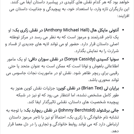
خواهد بود که هر کدام نقش های کلیدی در پیشبرد داستان ایفا می کنند.
این بازیگران تازه وارد، با استعداد خود، به پیچیدگی و جذابیت داستان می
افزایند:
آنتونی مایکل هال (Anthony Michael Hall) در نقش زکری بک:
او
یک تاجر قدرتمند و مرموز است که به نظر می رسد در مرکز توطئه
اصلی داستان قرار دارد. حضور او می تواند لایه های جدیدی از فساد و
شرارت را به نمایش بگذارد.
سونیا کسیدی (Sonya Cassidy) در نقش سوزان دافی:
او یک مامور
اطلاعاتی باهوش و توانا است که ممکن است به عنوان متحد یا حتی
رقیبی برای ریچر ظاهر شود. نقش او در ماموریت نجات جاسوس می
تواند محوری باشد.
برایان تی (Brian Tee) در نقش کوین:
جزئیات نقش کوین هنوز به
طور کامل مشخص نشده، اما انتظار می رود که او نیز در شبکه
پیچیده شخصیت های داستان، نقشی تاثیرگذار ایفا کند.
جانی برشتولد (Johnny Berchtold) در نقش ریچارد بک:
با توجه به
تشابه نام خانوادگی با زکری بک، احتمالاً او نیز با تاجر مرموز داستان
ارتباطی دارد که می تواند روابط خانوادگی و تجاری را در دل معما قرار
دهد.