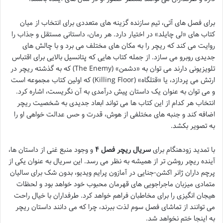
برای فصل های آتی، تیم سازنده گزینه های متعددی برای انتخاب از میان
کتاب های «لی چایلد» در اختیار دارد. هر رمان، داستانی مستقل و جذاب را
روایت می کند که ریچر را به مکان های مختلف می برد و با چالش های
جدیدی روبرو می سازد. از جمله کتاب هایی که پتانسیل بالایی برای اقتباس
تلویزیونی دارند می توان به «دشمن» (The Enemy) که به گذشته ریچر در
ارتش می پردازد، یا «قتلگاه» (Killing Floor) که اولین کتاب مجموعه است
و می توان به عنوان یک داستان پیش درآمدی به آن نگریست، اشاره کرد.
انتخاب هر کدام از این کتاب ها می تواند ابعاد جدیدی به شخصیت ریچر
اضافه کند و جنبه های مختلفی از هوش، قدرت و حس عدالت خواهی او را
به تصویر بکشد.
با تمدید زودهنگام برای
سریال ریچر فصل ۴
و وجود منبع غنی از داستان ها،
آینده ریچر روشن تر از همیشه به نظر می رسد. این سریال به عنوان یکی از
پرچم داران ژانر اکشن-جنایی در آمازون پرایم ویدیو، بدون شک برای سالیان
متمادی میزبان ماجراجویی های قهرمان محبوب خود خواهد بود و لحظات
هیجان انگیزی را برای مخاطبان فراهم خواهد کرد. طرفداران با خیال راحت
می توانند از تماشای فصل سوم لذت ببرند، چرا که می دانند داستان ریچر
به اینجا ختم نخواهد شد.