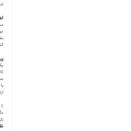
تن
اه
سر
دو
نظ
کن
پر
یک
کا
سل
با
ار
«گ
تا
نق