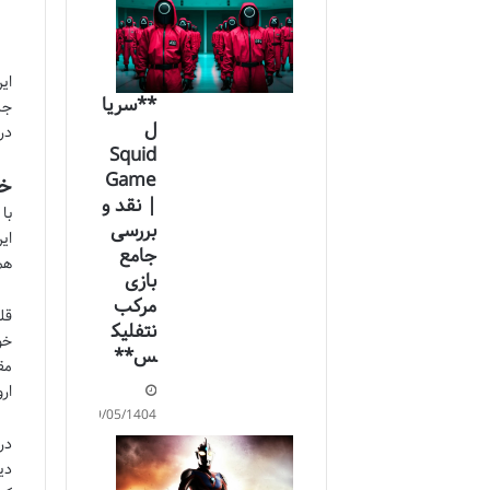
**سریا
جل
ل
در
Squid
Game
خل
| نقد و
با
بررسی
ای
جامع
هم
بازی
مرکب
قل
نتفلیک
خو
س**
مق
ار
29/05/1404
در
دی