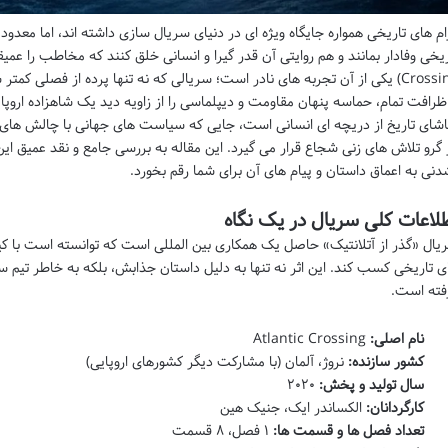
ام های تاریخی همواره جایگاه ویژه ای در دنیای سریال سازی داشته اند، اما معدو
Crossing) یکی از آن تجربه های نادر است؛ سریالی که نه تنها پرده از فصلی ک
 ظرافت تمام، حماسه پنهان مقاومت و دیپلماسی را از زاویه دید یک شاهزاده ارو
اشای تاریخ از دریچه ای انسانی است، جایی که سیاست های جهانی با چالش ه
 گرو تلاش های زنی شجاع قرار می گیرد. این مقاله به بررسی جامع و نقد عمیق این
دنی به اعماق داستان و پیام های آن برای شما رقم بخورد.
لاعات کلی سریال در یک نگاه
یال «گذر از آتلانتیک» حاصل یک همکاری بین المللی است که توانسته است با کیفی
ی تاریخی کسب کند. این اثر نه تنها به دلیل داستان جذابش، بلکه به خاطر تیم سا
فته است.
نام اصلی:
Atlantic Crossing
کشور سازنده:
نروژ، آلمان (با مشارکت دیگر کشورهای اروپایی)
سال تولید و پخش:
۲۰۲۰
کارگردانان:
الکساندر ایک، جنیک هین
تعداد فصل ها و قسمت ها:
۱ فصل، ۸ قسمت