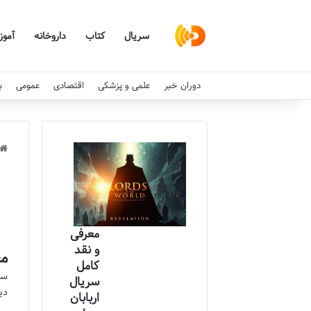
سریال
کتاب
داروخانه
آمو
دوران خبر
علمی و پزشکی
اقتصادی
عمومی
ب
معرفی
و نقد
مع
کامل
سر
سریال
دی
اربابان