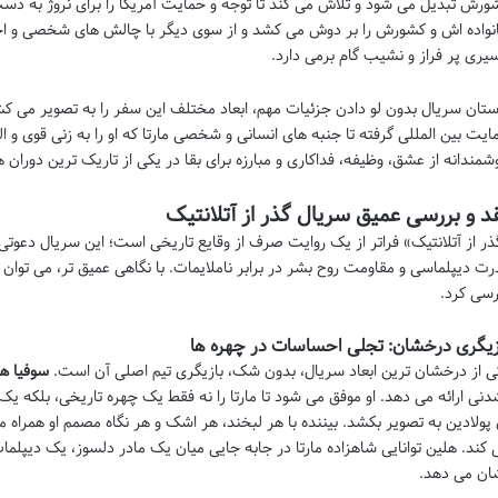
ورش تبدیل می شود و تلاش می کند تا توجه و حمایت آمریکا را برای نروژ به دست
نواده اش و کشورش را بر دوش می کشد و از سوی دیگر با چالش های شخصی و ا
یری پر فراز و نشیب گام برمی دارد.
ستان سریال بدون لو دادن جزئیات مهم، ابعاد مختلف این سفر را به تصویر می کش
ایت بین المللی گرفته تا جنبه های انسانی و شخصی مارتا که او را به زنی قوی و ا
شمندانه از عشق، وظیفه، فداکاری و مبارزه برای بقا در یکی از تاریک ترین دوران
د و بررسی عمیق سریال گذر از آتلانتیک
ذر از آتلانتیک» فراتر از یک روایت صرف از وقایع تاریخی است؛ این سریال دعوتی
رت دیپلماسی و مقاومت روح بشر در برابر ناملایمات. با نگاهی عمیق تر، می توان 
رسی کرد.
زیگری درخشان: تجلی احساسات در چهره ها
ی از درخشان ترین ابعاد سریال، بدون شک، بازیگری تیم اصلی آن است.
سوفیا ه
دنی ارائه می دهد. او موفق می شود تا مارتا را نه فقط یک چهره تاریخی، بلکه یک 
 پولادین به تصویر بکشد. بیننده با هر لبخند، هر اشک و هر نگاه مصمم او همراه
 کند. هلین توانایی شاهزاده مارتا در جابه جایی میان یک مادر دلسوز، یک دیپلم
ان می دهد.