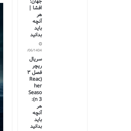
جهان:
افشا |
هر
آنچه
باید
بدانید
31/06/1404
سریال
ریچر
فصل ۳
(Reac
her
Seaso
n 3):
هر
آنچه
باید
بدانید