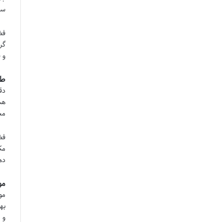
سا
فض
گر
و 
طر
دق
هس
مج
فض
مک
ده
مو
مو
به
و 