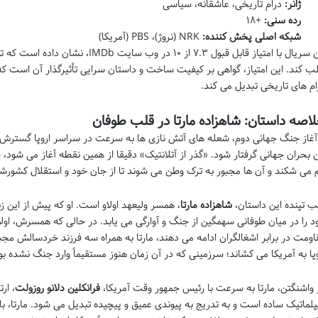
ژانر:
درام تاریخی، عاشقانه، سیاسی
رده سنی:
+۱۸
شبکه اصلی پخش کننده:
NRK (نروژ)، PBS (آمریکا)
این سریال با امتیاز قابل قبول ۷.۳ از ۰
ب کند. این امتیاز، گواهی بر کیفیت ساخت و داستان سرایی تأثیرگذار آن است که 
ام های تاریخی تبدیل می کند.
اصه داستان: شاهزاده مارتا در قلب طوفان
 آغاز جنگ جهانی دوم، شعله های آتش نازی ها به سرعت در سراسر اروپا گسترش م
ن بحران جهانی گرفتار شود. «گذر از آتلانتیک» دقیقا از همین نقطه آغاز می شود، 
 می شکند و آن ها مجبور به ترک وطن می شوند تا از جان خود و استقلال کشور
ب تپنده این داستان،
شاهزاده مارتا
، همسر ولیعهد اولاو است. او که پیش از این زند
د را در میان طوفانی سهمگین از جنگ و آوارگی می یابد. در حالی که همسرش، اولا
اومت در برابر اشغالگران ادامه می دهند، مارتا به همراه سه فرزند خردسالش مجبور
وپا به آمریکا می کشاند؛ سرزمینی که در آن زمان هنوز مستقیماً وارد جنگ نشده 
 واشنگتن، مارتا به سرعت با رئیس جمهور وقت آمریکا،
فرانکلین دلانو روزولت
، ار
پلماتیک ساده است و به تدریج به پیوندی عمیق و پیچیده تبدیل می شود. مارتا، ب