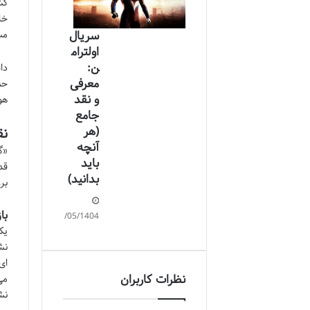
کش
خا
مس
سریال
اولترام
ن:
دا
معرفی
حم
و نقد
هو
جامع
(هر
نق
آنچه
«گ
باید
قد
بدانید)
بر
با
21/05/1404
یک
نش
ای
نظرات کاربران
می
نش