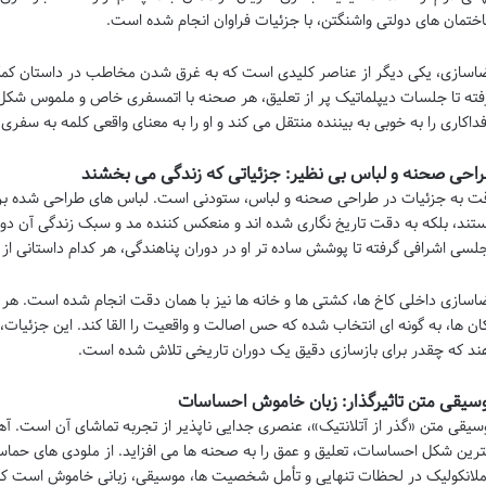
ختمان های دولتی واشنگتن، با جزئیات فراوان انجام شده است.
اسازی، یکی دیگر از عناصر کلیدی است که به غرق شدن مخاطب در داستان کمک م
فته تا جلسات دیپلماتیک پر از تعلیق، هر صحنه با اتمسفری خاص و ملموس شکل
فداکاری را به خوبی به بیننده منتقل می کند و او را به معنای واقعی کلمه به سفری 
احی صحنه و لباس بی نظیر: جزئیاتی که زندگی می بخشند
ت به جزئیات در طراحی صحنه و لباس، ستودنی است. لباس های طراحی شده برای
تند، بلکه به دقت تاریخ نگاری شده اند و منعکس کننده مد و سبک زندگی آن دورا
لسی اشرافی گرفته تا پوشش ساده تر او در دوران پناهندگی، هر کدام داستانی ا
اسازی داخلی کاخ ها، کشتی ها و خانه ها نیز با همان دقت انجام شده است. هر 
ان ها، به گونه ای انتخاب شده که حس اصالت و واقعیت را القا کند. این جزئیات
ند که چقدر برای بازسازی دقیق یک دوران تاریخی تلاش شده است.
سیقی متن تاثیرگذار: زبان خاموش احساسات
سیقی متن «گذر از آتلانتیک»، عنصری جدایی ناپذیر از تجربه تماشای آن است.
ترین شکل احساسات، تعلیق و عمق را به صحنه ها می افزاید. از ملودی های حما
ملانکولیک در لحظات تنهایی و تأمل شخصیت ها، موسیقی، زبانی خاموش است که د