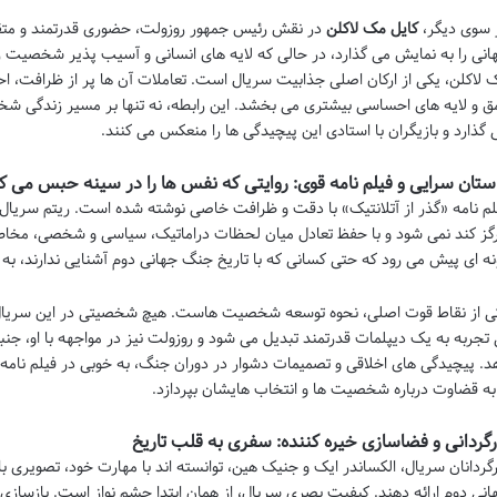
 سوی دیگر،
کایل مک لاکلن
در نقش رئیس جمهور روزولت، حضوری قدرتمند و متقاع
انی را به نمایش می گذارد، در حالی که لایه های انسانی و آسیب پذیر شخصیت رو
 لاکلن، یکی از ارکان اصلی جذابیت سریال است. تعاملات آن ها پر از ظرافت، ا
ق و لایه های احساسی بیشتری می بخشد. این رابطه، نه تنها بر مسیر زندگی شخ
 گذارد و بازیگران با استادی این پیچیدگی ها را منعکس می کنند.
ستان سرایی و فیلم نامه قوی: روایتی که نفس ها را در سینه حبس می ک
لم نامه «گذر از آتلانتیک» با دقت و ظرافت خاصی نوشته شده است. ریتم سریال، ب
گز کند نمی شود و با حفظ تعادل میان لحظات دراماتیک، سیاسی و شخصی، مخاطب ر
نه ای پیش می رود که حتی کسانی که با تاریخ جنگ جهانی دوم آشنایی ندارند، به راح
ی از نقاط قوت اصلی، نحوه توسعه شخصیت هاست. هیچ شخصیتی در این سریال 
 تجربه به یک دیپلمات قدرتمند تبدیل می شود و روزولت نیز در مواجهه با او، 
د. پیچیدگی های اخلاقی و تصمیمات دشوار در دوران جنگ، به خوبی در فیلم نامه
 به قضاوت درباره شخصیت ها و انتخاب هایشان بپردازد.
رگردانی و فضاسازی خیره کننده: سفری به قلب تاریخ
رگردانان سریال، الکساندر ایک و جنیک هین، توانسته اند با مهارت خود، تصویری با
انی دوم ارائه دهند. کیفیت بصری سریال، از همان ابتدا چشم نواز است. بازسازی