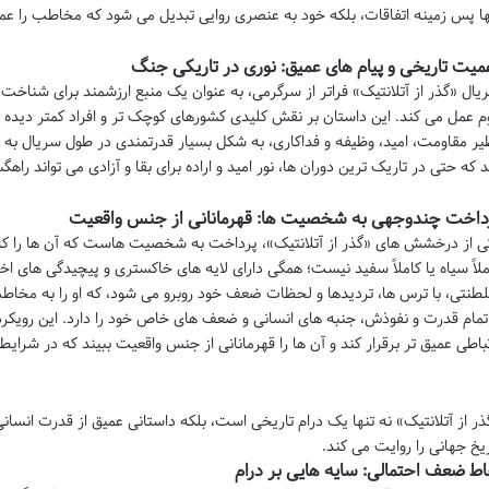
ها پس زمینه اتفاقات، بلکه خود به عنصری روایی تبدیل می شود که مخاطب را عمی
میت تاریخی و پیام های عمیق: نوری در تاریکی جنگ
یال «گذر از آتلانتیک» فراتر از سرگرمی، به عنوان یک منبع ارزشمند برای شناخ
م عمل می کند. این داستان بر نقش کلیدی کشورهای کوچک تر و افراد کمتر دیده ش
یر مقاومت، امید، وظیفه و فداکاری، به شکل بسیار قدرتمندی در طول سریال به ن
د که حتی در تاریک ترین دوران ها، نور امید و اراده برای بقا و آزادی می تواند راهگ
داخت چندوجهی به شخصیت ها: قهرمانانی از جنس واقعیت
ی از درخشش های «گذر از آتلانتیک»، پرداخت به شخصیت هاست که آن ها را کامل
ملاً سیاه یا کاملاً سفید نیست؛ همگی دارای لایه های خاکستری و پیچیدگی های اخل
طنتی، با ترس ها، تردیدها و لحظات ضعف خود روبرو می شود، که او را به مخاط
 تمام قدرت و نفوذش، جنبه های انسانی و ضعف های خاص خود را دارد. این رویکرد،
تباطی عمیق تر برقرار کند و آن ها را قهرمانانی از جنس واقعیت ببیند که در شر
ذر از آتلانتیک» نه تنها یک درام تاریخی است، بلکه داستانی عمیق از قدرت انسا
ریخ جهانی را روایت می کند.
اط ضعف احتمالی: سایه هایی بر درام