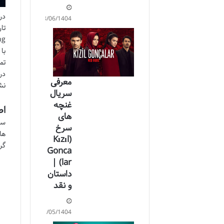
در
08/06/1404
با
تم
در
معرفی
نش
سریال
غنچه
اط
های
سر
سرخ
ها
(Kızıl
گر
Gonca
lar) |
داستان
و نقد
31/05/1404