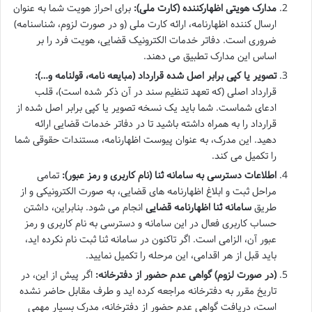
مدارک هویتی اظهارکننده (کارت ملی):
برای احراز هویت شما به عنوان
ارسال کننده اظهارنامه، ارائه کارت ملی (و در صورت لزوم، شناسنامه)
ضروری است. دفاتر خدمات الکترونیک قضایی، هویت فرد را بر
اساس این مدارک تطبیق می دهند.
تصویر یا کپی برابر اصل شده قرارداد (مبایعه نامه، قولنامه و…):
قرارداد اصلی (که تعهد تنظیم سند در آن ذکر شده است)، قلب
ادعای شماست. شما باید یک نسخه تصویر یا کپی برابر اصل شده از
قرارداد را به همراه داشته باشید تا در دفاتر خدمات قضایی ارائه
دهید. این مدرک، به عنوان پیوست اظهارنامه، مستندات حقوقی شما
را تکمیل می کند.
اطلاعات دسترسی به سامانه ثنا (نام کاربری و رمز عبور):
تمامی
مراحل ثبت و ابلاغ اظهارنامه های قضایی، به صورت الکترونیکی و از
طریق
سامانه ثنا اظهارنامه قضایی
انجام می شود. بنابراین، داشتن
حساب کاربری فعال در این سامانه و دسترسی به نام کاربری و رمز
عبور آن، الزامی است. اگر تاکنون در سامانه ثنا ثبت نام نکرده اید،
باید قبل از هر اقدامی، این مرحله را تکمیل نمایید.
(در صورت لزوم) گواهی عدم حضور از دفترخانه:
اگر پیش از این، در
تاریخ مقرر به دفترخانه مراجعه کرده اید و طرف مقابل حاضر نشده
است، دریافت گواهی عدم حضور از دفترخانه، مدرک بسیار مهمی