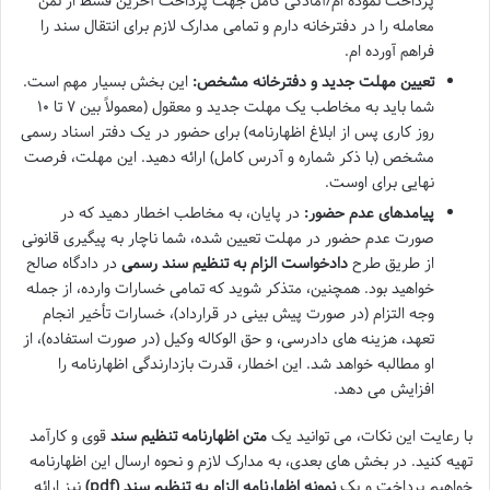
پرداخت نموده ام/آمادگی کامل جهت پرداخت آخرین قسط از ثمن
معامله را در دفترخانه دارم و تمامی مدارک لازم برای انتقال سند را
فراهم آورده ام.
تعیین مهلت جدید و دفترخانه مشخص:
این بخش بسیار مهم است.
شما باید به مخاطب یک مهلت جدید و معقول (معمولاً بین ۷ تا ۱۰
روز کاری پس از ابلاغ اظهارنامه) برای حضور در یک دفتر اسناد رسمی
مشخص (با ذکر شماره و آدرس کامل) ارائه دهید. این مهلت، فرصت
نهایی برای اوست.
پیامدهای عدم حضور:
در پایان، به مخاطب اخطار دهید که در
صورت عدم حضور در مهلت تعیین شده، شما ناچار به پیگیری قانونی
از طریق طرح
دادخواست الزام به تنظیم سند رسمی
در دادگاه صالح
خواهید بود. همچنین، متذکر شوید که تمامی خسارات وارده، از جمله
وجه التزام (در صورت پیش بینی در قرارداد)، خسارات تأخیر انجام
تعهد، هزینه های دادرسی، و حق الوکاله وکیل (در صورت استفاده)، از
او مطالبه خواهد شد. این اخطار، قدرت بازدارندگی اظهارنامه را
افزایش می دهد.
با رعایت این نکات، می توانید یک
متن اظهارنامه تنظیم سند
قوی و کارآمد
تهیه کنید. در بخش های بعدی، به مدارک لازم و نحوه ارسال این اظهارنامه
خواهیم پرداخت و یک
نمونه اظهارنامه الزام به تنظیم سند (pdf)
نیز ارائه