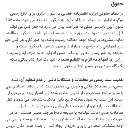
حقوق
در نظام حقوقی ایران، اظهارنامه قضایی به عنوان ابزاری برای ابلاغ رسمی
هرگونه اظهارات، مطالبات یا اخطارها به دیگری شناخته می شود. ماده ۱۵۶
قانون آیین دادرسی مدنی به صراحت بیان می دارد که «هر کس می تواند
قبل از تقدیم دادخواست، حق خود را به وسیله اظهارنامه از دیگری مطالبه
نماید، مشروط بر اینکه موعد مطالبه رسیده باشد. به طور کلی، هر کس حق
دارد اظهاراتی را که راجع به معاملات و تعهدات خود با دیگری است و
بخواهد به طور رسمی به وی برساند، ضمن اظهارنامه به طرف ابلاغ نماید.»
از این رو،
اظهارنامه الزام به تنظیم سند
، نه تنها یک ابزار تشریفاتی، بلکه
یک گام بنیادین در مسیر احقاق حقوق است.
اهمیت سند رسمی در معاملات و مشکلات ناشی از عدم تنظیم آن:
سند
رسمی، در معاملات ملکی و خودرویی، سندی است که در دفاتر اسناد رسمی
یا سایر مراجع صلاحیت دار قانونی تنظیم شده و از اعتبار ویژه ای برخوردار
است. این سند، به عنوان محکم ترین دلیل مالکیت شناخته می شود و نقل
و انتقالات بر پایه آن، از امنیت حقوقی بالایی برخوردارند. در مقابل،
معاملات عادی (مانند قولنامه یا مبایعه نامه) هرچند معتبر هستند، اما در
صورت بروز اختلاف، نیاز به اثبات بیشتری دارند. عدم تنظیم سند رسمی می
تواند مشکلات متعددی را برای خریدار ایجاد کند؛ از جمله عدم امکان فروش