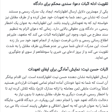
تقویت ادله اثبات دعوا: سندی محکم برای دادگاه
یکی از مهمترین دلایل ارسال اظهارنامه، ایجاد یک مدرک رسمی و مستند
است که نشان می دهد شما به تعهدات خود عمل کرده و از طرف مقابل نیز
خواسته اید که به تعهداتش پایبند باشد. این اظهارنامه، به عنوان یک اخطار
رسمی، در دادگاه وزن حقوقی بالایی دارد. زمانی که دعوای الزام به تنظیم
سند مطرح می شود، وجود این اظهارنامه اثبات می کند که متعهد، علیرغم
اطلاع رسانی رسمی و دادن فرصت دوباره، از انجام تعهد خود سر باز زده
است. این مدرک، ادعای شما مبنی بر عدم همکاری طرف مقابل را به شدت
تقویت می کند و از بروز ادعای بی خبری یا سوءتفاهم از سوی او جلوگیری
می نماید.
اثبات حسن نیت: نمایش آمادگی برای ایفای تعهدات
ارسال اظهارنامه نشان دهنده حسن نیت اظهارکننده است. این اقدام بیانگر
آن است که شما نه تنها خودتان آماده انجام تمامی تعهدات قراردادی هستید
(مثلاً پرداخت مابقی ثمن معامله یا ارائه مدارک لازم)، بلکه تلاش کرده اید تا
با اخطار رسمی، فرصت دیگری به طرف مقابل بدهید تا بدون نیاز به
دخالت دادگاه، تعهد خود را انجام دهد. این رویکرد، در دیدگاه قاضی، جایگاه
شما را به عنوان فردی که به اصول اخلاقی و حقوقی پایبند است، بالا می برد
و ممکن است در تصمیم گیری نهایی دادگاه مؤثر باشد.