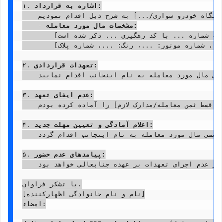
اشاره به قرارداد:
۱. 
    بر اساس قرارداد [نوع قرارداد: مبایعه نامه/قولنامه/قرارداد پیش فروش] به شماره [شماره قرارداد در صورت وجود] که در تاریخ [تاریخ دقیق قرارداد] منعقد گردید، اینجانب [نام و نام خانوادگی اظهارکننده] به عنوان [خریدار/فروشنده] و جنابعالی [نام و نام خانوادگی مخاطب] به عنوان [فروشنده/خریدار]، نسبت به معامله [نوع مال: یک دستگاه آپارتمان/یک دستگاه خودرو سواری/...] به شرح ذیل اقدام نمودیم:

مشخصات مال مورد معامله:
    - 
        [برای ملک: پلاک ثبتی فرعی ... و اصلی ... بخش ...، به آدرس دقیق: ...، به مساحت ... متر مربع، حدود و مشخصات کامل آن در مبایعه نامه شماره ... با کد رهگیری ... ذکر شده است.]

        [برای خودرو: نوع و مدل خودرو: ...، شماره شاسی: ...، شماره موتور: ...، رنگ: ...، شماره پلاک: ...]

تعهدات قراردادی:
۲. 
    بر اساس بند [شماره بند قرارداد] قرارداد مذکور، جنابعالی متعهد گشتید در تاریخ [تاریخ دقیق مقرر در قرارداد]، در دفتر اسناد رسمی شماره [شماره دفترخانه مقرر در قرارداد] واقع در [آدرس دقیق دفترخانه] حضور یافته و پس از [مثلاً دریافت آخرین قسط از ثمن معامله به مبلغ ... ریال/ارائه مدارک لازم و پرداخت هزینه های انتقال سند توسط اینجانب]، نسبت به تنظیم و انتقال سند رسمی مال مورد معامله به نام اینجانب اقدام نمایید.

عدم ایفای تعهد:
۳. 
    متأسفانه، علی رغم گذشت تاریخ مقرر فوق الذکر و [مثلاً اطلاع رسانی های مکرر اینجانب/وجود گواهی عدم حضور اینجانب در تاریخ مقرر از دفترخانه شماره ...]، جنابعالی در دفتر اسناد رسمی مذکور حاضر نگشتید و از انجام تعهد قانونی و قراردادی خود مبنی بر تنظیم و انتقال سند رسمی سرباز زدید. اینجانب در تاریخ مقرر در دفترخانه حاضر و [مثلاً آخرین قسط ثمن معامله/مدارک لازم] را آماده کرده بودم.

اعلام آمادگی و تعیین مهلت جدید:
۴. 
    لذا، به موجب ارسال این اظهارنامه رسمی، مجدداً آمادگی کامل خود را برای [مثلاً پرداخت آخرین قسط از ثمن معامله به مبلغ ... ریال در دفترخانه/انجام تمامی تعهدات قراردادی خود] اعلام می نمایم. بدین وسیله، از جنابعالی تقاضا می گردد که حداکثر ظرف مدت [مثلاً ۷ روز کاری] پس از ابلاغ این اظهارنامه، در دفتر اسناد رسمی شماره [شماره دفترخانه مورد پیشنهاد: مثلاً همان دفترخانه قبلی یا دفتری دیگر] واقع در [آدرس دقیق دفترخانه] حضور یابید تا نسبت به تنظیم و انتقال سند رسمی مال مورد معامله به نام اینجانب اقدام گردد.

پیامدهای عدم حضور:
۵. 
    بدیهی است در صورت عدم حضور و عدم ایفای تعهد در مهلت مقرر فوق، اینجانب ناچار خواهم بود با استناد به این اظهارنامه رسمی و گواهی عدم حضور احتمالی از دفترخانه، نسبت به طرح دعوای «الزام به تنظیم سند رسمی» و همچنین «مطالبه خسارات قراردادی شامل وجه التزام روزانه/ماهانه ... ریال از تاریخ ... تا زمان اجرای حکم» و «خسارات تأخیر انجام تعهد» و «کلیه هزینه های دادرسی، حق الوکاله وکیل و سایر خسارات وارده» در مراجع قضایی ذی صلاح اقدام نمایم و از دادگاه محترم تقاضای صدور حکم مقتضی را خواهم داشت. مسئولیت کلیه عواقب و خسارات ناشی از عدم اجرای تعهدات بر عهده جنابعالی خواهد بود.

با تشکر فراوان،

[نام و نام خانوادگی اظهارکننده]

امضاء:
