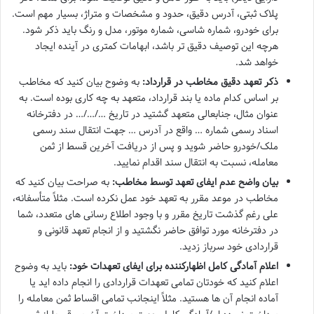
پلاک ثبتی، آدرس دقیق، حدود و مشخصات و متراژ، بسیار مهم است.
برای خودرو، شماره شاسی، شماره موتور، مدل و رنگ باید ذکر شود.
هرچه این توصیف دقیق تر باشد، ابهامات کمتری در آینده ایجاد
خواهد شد.
ذکر تعهد دقیق مخاطب در قرارداد:
به وضوح بیان کنید که مخاطب
بر اساس کدام ماده یا بند قرارداد، متعهد به چه کاری بوده است. به
عنوان مثال، جنابعالی متعهد گشتید در تاریخ …/…/… در دفترخانه
اسناد رسمی شماره … واقع در آدرس … جهت انتقال سند رسمی
ملک/خودرو حاضر شوید و پس از دریافت آخرین قسط از ثمن
معامله، نسبت به انتقال سند اقدام نمایید.
بیان واضح عدم ایفای تعهد توسط مخاطب:
به صراحت بیان کنید که
مخاطب در موعد مقرر به تعهد خود عمل نکرده است. مثلاً متأسفانه،
علی رغم گذشت تاریخ مقرر و با وجود اطلاع رسانی های متعدد، شما
در دفترخانه مورد توافق حاضر نگشتید و از انجام تعهد قانونی و
قراردادی خود سرباز زدید.
اعلام آمادگی کامل اظهارکننده برای ایفای تعهدات خود:
باید به وضوح
اعلام کنید که خودتان تمامی تعهدات قراردادی را انجام داده اید یا
آماده انجام آن ها هستید. مثلاً اینجانب تمامی اقساط ثمن معامله را