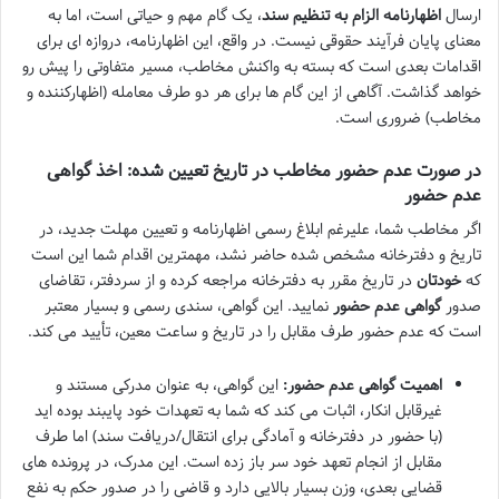
ارسال
اظهارنامه الزام به تنظیم سند
، یک گام مهم و حیاتی است، اما به
معنای پایان فرآیند حقوقی نیست. در واقع، این اظهارنامه، دروازه ای برای
اقدامات بعدی است که بسته به واکنش مخاطب، مسیر متفاوتی را پیش رو
خواهد گذاشت. آگاهی از این گام ها برای هر دو طرف معامله (اظهارکننده و
مخاطب) ضروری است.
در صورت عدم حضور مخاطب در تاریخ تعیین شده: اخذ گواهی
عدم حضور
اگر مخاطب شما، علیرغم ابلاغ رسمی اظهارنامه و تعیین مهلت جدید، در
تاریخ و دفترخانه مشخص شده حاضر نشد، مهمترین اقدام شما این است
که
خودتان
در تاریخ مقرر به دفترخانه مراجعه کرده و از سردفتر، تقاضای
صدور
گواهی عدم حضور
نمایید. این گواهی، سندی رسمی و بسیار معتبر
است که عدم حضور طرف مقابل را در تاریخ و ساعت معین، تأیید می کند.
اهمیت گواهی عدم حضور:
این گواهی، به عنوان مدرکی مستند و
غیرقابل انکار، اثبات می کند که شما به تعهدات خود پایبند بوده اید
(با حضور در دفترخانه و آمادگی برای انتقال/دریافت سند) اما طرف
مقابل از انجام تعهد خود سر باز زده است. این مدرک، در پرونده های
قضایی بعدی، وزن بسیار بالایی دارد و قاضی را در صدور حکم به نفع