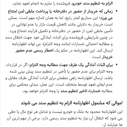
الزام به تنظیم سند خودرو
، فروشنده را ملزم به انجام تعهد نماید.
زمانی که خریدار از حضور در دفترخانه یا پرداخت مابقی ثمن امتناع
می ورزد:
این سناریو کمتر رایج، اما به همان اندازه مهم است. ممکن
است خریدار به دلایلی مانند کاهش قیمت بازار یا عدم توانایی در
تأمین مابقی ثمن، از حضور در دفترخانه و تکمیل فرآیند امتناع ورزد.
در چنین شرایطی، فروشنده برای اثبات آمادگی خود جهت انتقال سند
و مطالبه احتمالی خسارات (مانند وجه التزام)، می تواند اظهارنامه
ارسال کند. این اظهارنامه در حکم یک
اخطار رسمی عدم حضور
خریدار
است.
برای اثبات آمادگی یک طرف جهت مطالبه وجه التزام:
اگر در قرارداد،
وجه التزام برای عدم حضور یا تأخیر در تنظیم سند پیش بینی شده
باشد، ارسال اظهارنامه راهی مطمئن برای اثبات آمادگی طرف مقابل و
عدم ایفای تعهد توسط متخلف است. این عمل، مبنای محکمی برای
مطالبه
خسارت تاخیر تنظیم سند
یا وجه التزام خواهد بود.
اموالی که مشمول اظهارنامه الزام به تنظیم سند می شوند
این اظهارنامه محدود به ملک و خودرو نیست و شامل هر نوع مال یا حقی
می شود که انتقال آن نیاز به تنظیم سند رسمی دارد. برخی از مهم ترین آن
ها عبارتند از: