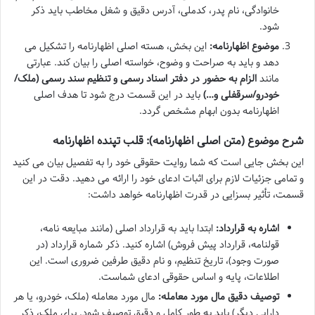
خانوادگی، نام پدر، کدملی، آدرس دقیق و شغل مخاطب باید ذکر
شود.
موضوع اظهارنامه:
این بخش، هسته اصلی اظهارنامه را تشکیل می
دهد و باید به صراحت و وضوح، خواسته اصلی را بیان کند. عبارتی
مانند
الزام به حضور در دفتر اسناد رسمی و تنظیم سند رسمی (ملک/
خودرو/سرقفلی و…)
باید در این قسمت درج شود تا هدف اصلی
اظهارنامه بدون ابهام مشخص گردد.
شرح موضوع (متن اصلی اظهارنامه): قلب تپنده اظهارنامه
این بخش جایی است که شما روایت حقوقی خود را به تفصیل بیان می کنید
و تمامی جزئیات لازم برای اثبات ادعای خود را ارائه می دهید. دقت در این
قسمت، تأثیر بسزایی در قدرت اظهارنامه خواهد داشت:
اشاره به قرارداد:
ابتدا باید به قرارداد اصلی (مانند مبایعه نامه،
قولنامه، قرارداد پیش فروش) اشاره کنید. ذکر شماره قرارداد (در
صورت وجود)، تاریخ تنظیم، و نام دقیق طرفین ضروری است. این
اطلاعات، پایه و اساس حقوقی ادعای شماست.
توصیف دقیق مال مورد معامله:
مال مورد معامله (ملک، خودرو، یا هر
دارایی دیگر) باید به طور کامل و دقیق توصیف شود. برای ملک، ذکر