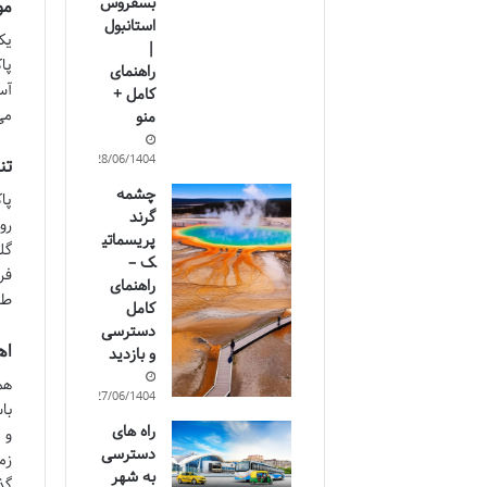
بسفروس
مو
استانبول
یک
|
پا
راهنمای
آس
کامل +
می
منو
28/06/1404
تن
چشمه
پا
گرند
رو
پریسماتی
گل
ک –
فر
راهنمای
طب
کامل
دسترسی
اه
و بازدید
هم
27/06/1404
با
راه های
و 
دسترسی
زم
به شهر
گذ