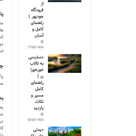
از
فرودگاه
پت
جودپور |
راهنمای
من
کامل و
ها
آسان
کن
دو
27/06/1404
اس
دسترسی
به تالاب
جا
خورخورا
ن |
پا
راهنمای
من
کامل
مسیر و
یخ
نکات
یخ
بازدید
26/06/1404
در
کا
دیدنی
دا