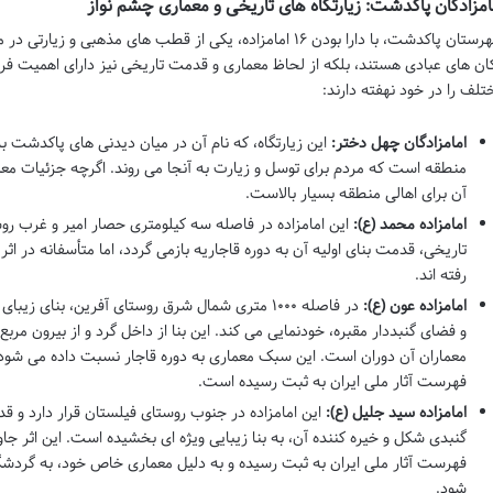
امزادگان پاکدشت: زیارتگاه های تاریخی و معماری چشم نواز
شهرستان پاکدشت، با دارا بودن ۱۶ امامزاده، یکی از قطب های مذه
ان های عبادی هستند، بلکه از لحاظ معماری و قدمت تاریخی نیز دارای اهمیت فرا
تلف را در خود نهفته دارند:
امامزادگان چهل دختر:
این زیارتگاه، که نام آن در میان دیدنی های پاکدشت 
منطقه است که مردم برای توسل و زیارت به آنجا می روند. اگرچه جزئیات مع
آن برای اهالی منطقه بسیار بالاست.
امامزاده محمد (ع):
این امامزاده در فاصله سه کیلومتری حصار امیر و غرب رو
تاریخی، قدمت بنای اولیه آن به دوره قاجاریه بازمی گردد، اما متأسفانه در ا
رفته اند.
امامزاده عون (ع):
در فاصله ۱۰۰۰ متری شمال شرق روستای آفرین، بنای ز
و فضای گنبددار مقبره، خودنمایی می کند. این بنا از داخل گرد و از بیرون م
فهرست آثار ملی ایران به ثبت رسیده است.
امامزاده سید جلیل (ع):
این امامزاده در جنوب روستای فیلستان قرار دارد و ق
فهرست آثار ملی ایران به ثبت رسیده و به دلیل معماری خاص خود، به گردشگر
شود.