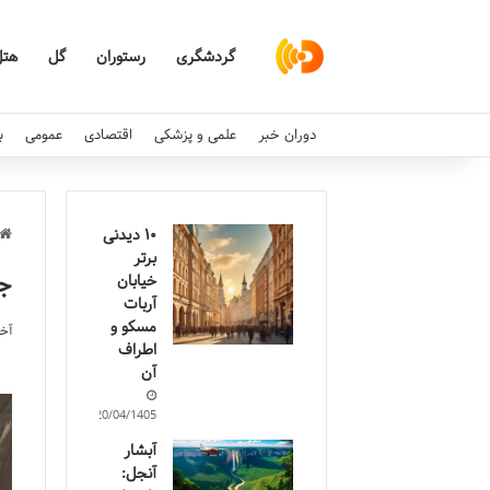
گردشگری
رستوران
گل
هتل
دوران خبر
علمی و پزشکی
اقتصادی
عمومی
ب
۱۰ دیدنی
برتر
جا
خیابان
آربات
مسکو و
آخری
اطراف
آن
20/04/1405
آبشار
آنجل: