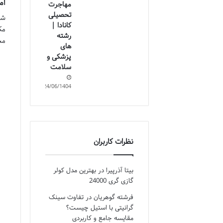
ام
مهاجرت
تحصیلی
کانادا |
مک
رشته
مخ
های
پزشکی و
سلامت
24/06/1404
نظرات کاربران
بیتا آذرپیرا
در
بهترین مدل کولر
گازی گری 24000
فرشته گوهریان
در
تفاوت سینک
گرانیتی با استیل چیست؟
مقایسه جامع و کاربردی