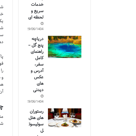
خدمات
شه
سریع و
خا
لحظه ای
شر
29/06/1404
سم
دریاچه
ده
پنج گل –
راهنمای
کامل
فه
سفر،
را
آدرس و
عکس
و 
های
هس
دیدنی
آن
29/06/1404
چر
رستوران
من
های هتل
شا
سوئیسوت
ل