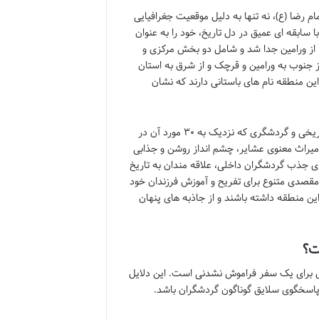
م رضا (ع)، نه تنها به دلیل موقعیت جغرافیایی
سابقه ای عمیق در دل تاریخ، خود را به عنوان
یکی از مراکز مهم تمدنی در ایران مطرح کرده است. این شهرستان که در سال ۱۳۷۹ از ورامین جدا شد و شامل دو بخش مرکزی و
از جنوب به ورامین و قرچک و از شرق به استان
ین منطقه نام های باستانی دارند که نشان
پاکدشت امروزه به «پایتخت گل و گیاه ایران» شهرت یافته و وجود بیش از ۵۰ اثر تاریخی و گردشگری که نزدیک به ۳۰ مورد آن در
 میراث معنوی عشایر، چشم انداز روشن و جذابی
ی جذب گردشگران داخلی، علاقه مندان به تاریخ
مقصدی متنوع برای تفریح و آموزش فرزندان خود
ین منطقه داشته باشند و از جاذبه های پنهان
ت؟
ل برای یک سفر فراموش نشدنی است. این دلایل
پاسخگوی سلایق گوناگون گردشگران باشد.