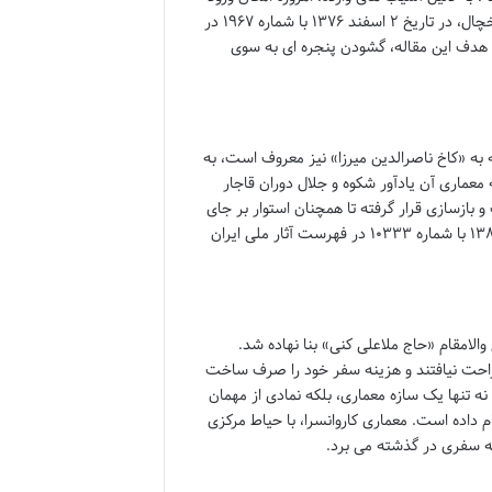
به داخل یخچال میسر نیست و تنها می توان از معماری بیرونی آن بازدید کرد. این یخچال، در تاریخ ۲ اسفند ۱۳۷۶ با شماره ۱۹۶۷ در
ا هدف این مقاله، گشودن پنجره ای به سوی
 به «کاخ ناصرالدین میرزا» نیز معروف است، به
معماری آن یادآور شکوه و جلال دوران قاجار
بازسازی قرار گرفته تا همچنان استوار بر جای
بماند و داستان خود را برای نسل های آینده بازگو کند. این بنای زیبا در تاریخ ۱ مهر ۱۳۸۲ با شماره ۱۰۳۳۳ در فهرست آثار ملی ایران
 والامقام «حاج ملاعلی کنی» بنا نهاده شد.
راحت نیافتند و هزینه سفر خود را صرف ساخت
ا نه تنها یک سازه معماری، بلکه نمادی از مهمان
ام داده است. معماری کاروانسرا، با حیاط مرکزی
به سفری در گذشته می برد.