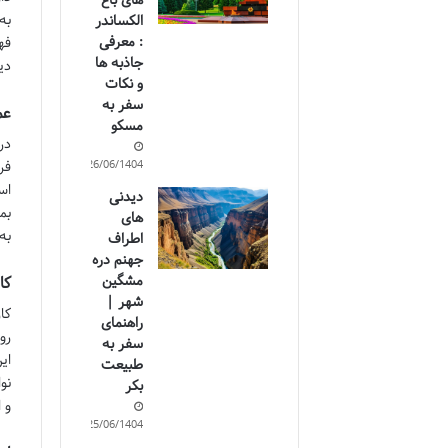
های باغ
الکساندر
: معرفی
فه
جاذبه ها
دی
و نکات
سفر به
عم
مسکو
در
فر
26/06/1404
اس
دیدنی
های
به
اطراف
جهنم دره
مشگین
کا
شهر |
کا
راهنمای
رو
سفر به
ای
طبیعت
نو
بکر
و 
25/06/1404