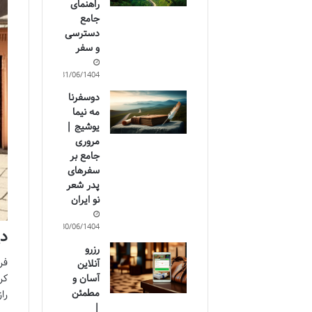
راهنمای
جامع
دسترسی
و سفر
31/06/1404
دوسفرنا
مه نیما
یوشیج |
مروری
جامع بر
سفرهای
پدر شعر
نو ایران
30/06/1404
دی
رزرو
فر
آنلاین
کر
آسان و
مطمئن
را
|