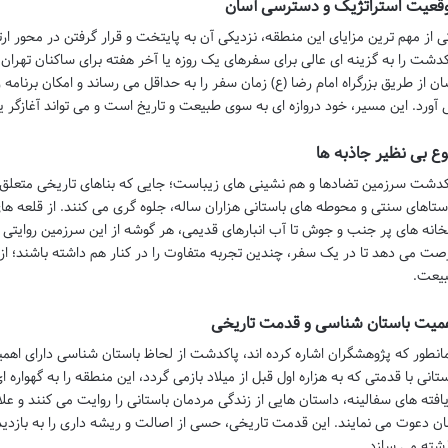
قعیت استراتژیک و دسترسی آسان
ی از مهم ترین مزایای این منطقه، نزدیکی آن به پایتخت و قرار گرفتن در محور 
کدشت را به گزینه ای عالی برای سفرهای یک روزه یا آخر هفته برای ساکنان تهر
ان از طریق بزرگراه امام رضا (ع) زمان سفر را به حداقل می رساند و امکان برنامه
 آورد. این مسیر، خود دروازه ای به سوی طبیعت و تاریخ است و می تواند آغازگر 
وع بی نظیر جاذبه ها
کدشت سرزمین تضادها و هم نشینی های زیباست؛ جایی که بناهای تاریخی متعلق به
ستاهای سنتی و محوطه های باستانی هزاران ساله، جلوه گری می کنند. از قلعه های
خانه های پر جنب و جوش تا آب انبارهای قدیمی، هر گوشه از این سرزمین روایتی برا
صت می دهد تا در یک سفر، چندین تجربه متفاوت را در کنار هم داشته باشند؛ ا
یعت.
میت باستان شناسی و قدمت تاریخی
انطور که پژوهشگران اشاره کرده اند، پاکدشت از لحاظ باستان شناسی دارای اهمی
ستانی با قدمتی که به هزاره اول قبل از میلاد بازمی گردد، این منطقه را به گهوار
یافته های سفالینه، داستان هایی از زندگی مردمان باستانی را روایت می کنند و عل
ان دعوت می نمایند. این قدمت تاریخی، حسی از اصالت و ریشه داری را به بازدیدکن
شته می سازد.