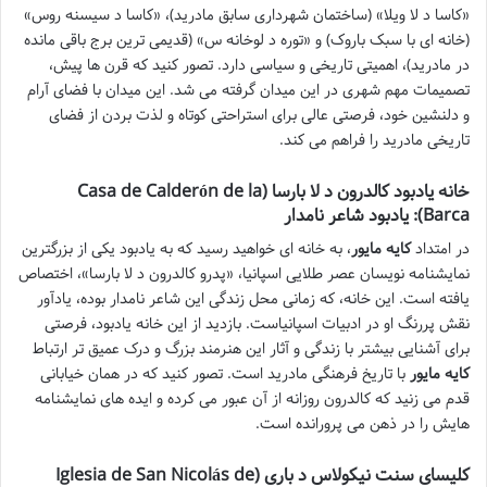
«کاسا د لا ویلا» (ساختمان شهرداری سابق مادرید)، «کاسا د سیسنه روس»
(خانه ای با سبک باروک) و «توره د لوخانه س» (قدیمی ترین برج باقی مانده
در مادرید)، اهمیتی تاریخی و سیاسی دارد. تصور کنید که قرن ها پیش،
تصمیمات مهم شهری در این میدان گرفته می شد. این میدان با فضای آرام
و دلنشین خود، فرصتی عالی برای استراحتی کوتاه و لذت بردن از فضای
تاریخی مادرید را فراهم می کند.
خانه یادبود کالدرون د لا بارسا (Casa de Calderón de la
Barca): یادبود شاعر نامدار
در امتداد
کایه مایور
، به خانه ای خواهید رسید که به یادبود یکی از بزرگترین
نمایشنامه نویسان عصر طلایی اسپانیا، «پدرو کالدرون د لا بارسا»، اختصاص
یافته است. این خانه، که زمانی محل زندگی این شاعر نامدار بوده، یادآور
نقش پررنگ او در ادبیات اسپانیاست. بازدید از این خانه یادبود، فرصتی
برای آشنایی بیشتر با زندگی و آثار این هنرمند بزرگ و درک عمیق تر ارتباط
کایه مایور
با تاریخ فرهنگی مادرید است. تصور کنید که در همان خیابانی
قدم می زنید که کالدرون روزانه از آن عبور می کرده و ایده های نمایشنامه
هایش را در ذهن می پرورانده است.
کلیسای سنت نیکولاس د باری (Iglesia de San Nicolás de