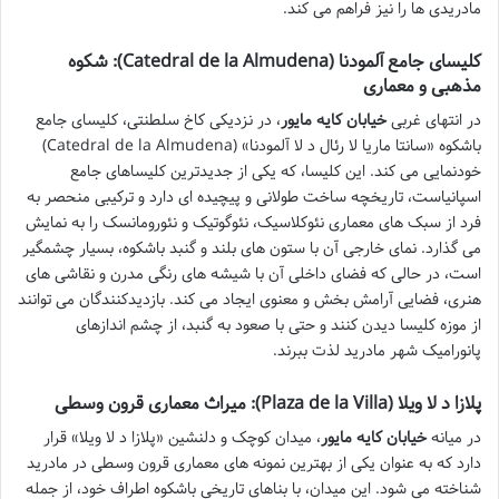
مادریدی ها را نیز فراهم می کند.
کلیسای جامع آلمودنا (Catedral de la Almudena): شکوه
مذهبی و معماری
در انتهای غربی
خیابان کایه مایور
، در نزدیکی کاخ سلطنتی، کلیسای جامع
باشکوه «سانتا ماریا لا رئال د لا آلمودنا» (Catedral de la Almudena)
خودنمایی می کند. این کلیسا، که یکی از جدیدترین کلیساهای جامع
اسپانیاست، تاریخچه ساخت طولانی و پیچیده ای دارد و ترکیبی منحصر به
فرد از سبک های معماری نئوکلاسیک، نئوگوتیک و نئورومانسک را به نمایش
می گذارد. نمای خارجی آن با ستون های بلند و گنبد باشکوه، بسیار چشمگیر
است، در حالی که فضای داخلی آن با شیشه های رنگی مدرن و نقاشی های
هنری، فضایی آرامش بخش و معنوی ایجاد می کند. بازدیدکنندگان می توانند
از موزه کلیسا دیدن کنند و حتی با صعود به گنبد، از چشم اندازهای
پانورامیک شهر مادرید لذت ببرند.
پلازا د لا ویلا (Plaza de la Villa): میراث معماری قرون وسطی
در میانه
خیابان کایه مایور
، میدان کوچک و دلنشین «پلازا د لا ویلا» قرار
دارد که به عنوان یکی از بهترین نمونه های معماری قرون وسطی در مادرید
شناخته می شود. این میدان، با بناهای تاریخی باشکوه اطراف خود، از جمله