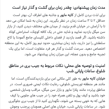
مدت زمان پیشنهادی: چقدر زمان برای گشت و گذار نیاز است
برای لذت بردن کامل از
کایه مایور
و جاذبه های اطراف آن، بهتر است
حداقل ۲ تا ۳ ساعت زمان در نظر بگیرید. این زمان به شما امکان می دهد
تا با آرامش در خیابان قدم بزنید، از میدان های مختلف دیدن کنید، از بازار
سن میگل بازدید نمایید و شاید حتی در یک کافه کوچک، استراحتی کوتاه
داشته باشید. اگر قصد بازدید از فضای داخلی کلیسای جامع آلمودنا یا کاخ
سلطنتی را نیز دارید، باید زمان بیشتری، حدود نیم روز کامل، به این منطقه
اختصاص دهید. سرعت گشت و گذار هر فرد متفاوت است، اما برای یک
تجربه جامع و بدون عجله، این میزان زمان پیشنهاد می شود.
امنیت و توصیه های محلی: نکات مربوط به جیب بری در مناطق
شلوغ، ساعات پایانی شب
خیابان کایه مایور
به طور کلی مکانی امن برای بازدیدکنندگان است، اما
مانند هر منطقه توریستی شلوغی، رعایت نکات ایمنی ضروری است. در
مناطق پرتردد مانند پلازا مایور و بازار سن میگل، مراقب وسایل شخصی
خود باشید و کیف پول و تلفن همراه خود را در جیب های جلویی یا کیف
هایی که به خوبی بسته می شوند، نگهداری کنید تا از جیب بری جلوگیری
شود. در ساعات پایانی شب، خیابان های اصلی همچنان پرجنب وجوش