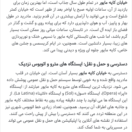
خیابان کایه مایور
در تمام طول سال جذاب است، اما بهترین زمان برای
بازدید از آن، ساعات اولیه صبح یا اواخر بعد از ظهر است که خیابان کمتر
شلوغ است و می توانید با آرامش بیشتری در آن قدم بزنید. مادرید در طول
بهار و پاییز، آب و هوای دلپذیری دارد که برای پیاده روی و گشت و گذار در
فضای باز ایده آل است. در تابستان، ساعات میانی روز ممکن است بسیار
گرم باشد، اما شب های تابستانی کایه مایور با نسیمی خنک و نورپردازی
های زیبا، بسیار دلنشین است. همچنین، در ایام کریسمس و جشن های
خاص، کایه مایور جلوه ای ویژه و دیدنی پیدا می کند.
دسترسی و حمل و نقل: ایستگاه های مترو و اتوبوس نزدیک
دسترسی به
خیابان کایه مایور
بسیار آسان است. این خیابان در قلب
مادرید واقع شده و به خوبی توسط سیستم حمل و نقل عمومی پوشش داده
می شود. نزدیک ترین ایستگاه های مترو به کایه مایور عبارتند از: ایستگاه
«اپرا» (Opera)، ایستگاه «سول» (Sol) و ایستگاه «لاتینا» (La Latina). از
این ایستگاه ها می توانید با چند دقیقه پیاده روی به نقاط مختلف کایه مایور
و جاذبه های اطراف آن برسید. همچنین، تعداد زیادی خط اتوبوس شهری نیز
در این منطقه تردد می کنند که دسترسی را بیش از پیش راحت می کنند.
استفاده از نقشه های آنلاین یا اپلیکیشن های حمل و نقل عمومی می تواند
در مسیریابی به شما کمک کند.