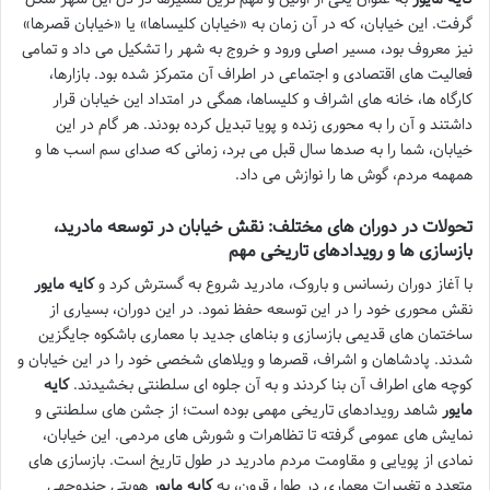
گرفت. این خیابان، که در آن زمان به «خیابان کلیساها» یا «خیابان قصرها»
نیز معروف بود، مسیر اصلی ورود و خروج به شهر را تشکیل می داد و تمامی
فعالیت های اقتصادی و اجتماعی در اطراف آن متمرکز شده بود. بازارها،
کارگاه ها، خانه های اشراف و کلیساها، همگی در امتداد این خیابان قرار
داشتند و آن را به محوری زنده و پویا تبدیل کرده بودند. هر گام در این
خیابان، شما را به صدها سال قبل می برد، زمانی که صدای سم اسب ها و
همهمه مردم، گوش ها را نوازش می داد.
تحولات در دوران های مختلف: نقش خیابان در توسعه مادرید،
بازسازی ها و رویدادهای تاریخی مهم
با آغاز دوران رنسانس و باروک، مادرید شروع به گسترش کرد و
کایه مایور
نقش محوری خود را در این توسعه حفظ نمود. در این دوران، بسیاری از
ساختمان های قدیمی بازسازی و بناهای جدید با معماری باشکوه جایگزین
شدند. پادشاهان و اشراف، قصرها و ویلاهای شخصی خود را در این خیابان و
کوچه های اطراف آن بنا کردند و به آن جلوه ای سلطنتی بخشیدند.
کایه
مایور
شاهد رویدادهای تاریخی مهمی بوده است؛ از جشن های سلطنتی و
نمایش های عمومی گرفته تا تظاهرات و شورش های مردمی. این خیابان،
نمادی از پویایی و مقاومت مردم مادرید در طول تاریخ است. بازسازی های
متعدد و تغییرات معماری در طول قرون، به
کایه مایور
هویتی چندوجهی