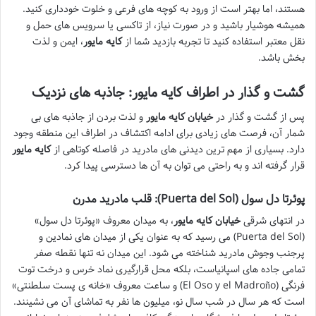
هستند، اما بهتر است از ورود به کوچه های فرعی و خلوت خودداری کنید.
همیشه هوشیار باشید و در صورت نیاز، از تاکسی یا سرویس های حمل و
نقل معتبر استفاده کنید تا تجربه بازدید شما از
کایه مایور
، ایمن و لذت
بخش باشد.
گشت و گذار در اطراف کایه مایور: جاذبه های نزدیک
پس از گشت و گذار در
خیابان کایه مایور
و لذت بردن از جاذبه های بی
شمار آن، فرصت های زیادی برای ادامه اکتشاف در اطراف این منطقه وجود
دارد. بسیاری از مهم ترین دیدنی های مادرید در فاصله کوتاهی از
کایه مایور
قرار گرفته اند و به راحتی می توان به آن ها دسترسی پیدا کرد.
پوئرتا دل سول (Puerta del Sol): قلب مادرید مدرن
در انتهای شرقی
خیابان کایه مایور
، به میدان معروف «پوئرتا دل سول»
(Puerta del Sol) می رسید که به عنوان یکی از میدان های نمادین و
پرجنب وجوش مادرید شناخته می شود. این میدان نه تنها نقطه صفر
تمامی جاده های اسپانیاست، بلکه محل قرارگیری نماد خرس و درخت توت
فرنگی (El Oso y el Madroño) و ساعت معروف «خانه ی پست سلطنتی»
است که هر سال در شب سال نو، میلیون ها نفر به تماشای آن می نشینند.