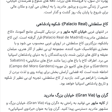
پوئرتا دل سول، با فروشگاه های بزرگ، کافه های شلوغ و هنرمندان خیابانی،
حسی از زندگی مدرن و پرشور مادرید را به ارمغان می آورد و مکان عالی
برای شروع یا پایان یک روز گشت و گذار است.
کاخ سلطنتی (Palacio Real): شکوه پادشاهی
در انتهای غربی
خیابان کایه مایور
و در نزدیکی کلیسای جامع آلمودنا، «کاخ
سلطنتی مادرید» (Palacio Real de Madrid) قرار گرفته است. این کاخ
باشکوه، بزرگترین کاخ سلطنتی در اروپای غربی محسوب می شود و با
معماری نئوکلاسیک خیره کننده، مجموعه ای بی نظیر از آثار هنری، مبلمان
عتیقه و اتاق های تزئین شده، بازدیدکنندگان را به دنیای پادشاهان اسپانیا
می برد. اطراف کاخ با باغ های زیبا مانند «باغ های ساباتینی» (Sabatini
Gardens) و «باغ های کامپو دل مورو» (Campo del Moro Gardens)
احاطه شده است که فضایی آرامش بخش برای پیاده روی و لذت بردن از
طبیعت را فراهم می کند. بازدید از کاخ سلطنتی، تجربه ای بی نظیر از شکوه
و تاریخ پادشاهی اسپانیا خواهد بود.
گران ویا (Gran Vía): خیابان بزرگ مادرید
از
کایه مایور
می توانید به راحتی به «گران ویا» (Gran Vía)، خیابان بزرگ و
مشهور مادرید دسترسی پیدا کنید. گران ویا به عنوان «برادوی اسپانیایی»