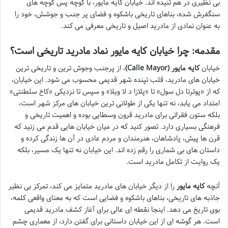
بی نظیری در هم تنیده اند. خیابان کایه مایور، با کوچه پس کوچه های
سنگفرش شده، بناهای تاریخی باشکوه و فضای پر جنب و جوشش، خود را
به عنوان نمادی از مادرید اصیل و تاریخی معرفی می کند.
مقدمه: چرا خیابان کایه مایور نماد مادرید تاریخی است؟
خیابان
کایه مایور (Calle Mayor)
، از پرجنب وجوش ترین و تاریخی ترین
خیابان های مادرید، قلب تپنده شهر قدیمی محسوب می شود. این خیابان،
که از «پوئرتا دل سول» تا «پلازا د لا ویلا» و سپس تا نزدیکی «کاخ سلطنتی»
امتداد می یابد، نه تنها یکی از طولانی ترین خیابان های مرکز شهر است،
بلکه ستون فقراتی برای مادرید قرون وسطایی بوده و اهمیت تاریخی و
فرهنگی بسیاری دارد. تصور کنید که در میان خیابان هایی قدم می زنید که
قرن ها پیش، پادشاهان، هنرمندان و مردم عادی در آن ها زندگی کرده و
داستان های بی شماری را رقم زده اند. این خیابان نه تنها یک مسیر، بلکه
یک روایت از تکامل مادرید است.
آنچه
کایه مایور
را از دیگر خیابان های مادرید متمایز می کند، تمرکز بی نظیر
جاذبه های تاریخی، بناهای باشکوه و فضایی است که به معنای واقعی کلمه،
بوی تاریخ می دهد. اینجا نقطه ای عالی برای آغاز کشف مادرید قدیمی
است. هر گوشه ای از این خیابان داستانی برای گفتن دارد، از معماری چشم