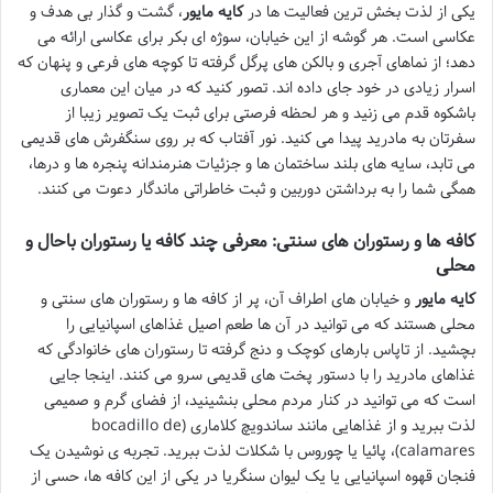
یکی از لذت بخش ترین فعالیت ها در
کایه مایور
، گشت و گذار بی هدف و
عکاسی است. هر گوشه از این خیابان، سوژه ای بکر برای عکاسی ارائه می
دهد؛ از نماهای آجری و بالکن های پرگل گرفته تا کوچه های فرعی و پنهان که
اسرار زیادی در خود جای داده اند. تصور کنید که در میان این معماری
باشکوه قدم می زنید و هر لحظه فرصتی برای ثبت یک تصویر زیبا از
سفرتان به مادرید پیدا می کنید. نور آفتاب که بر روی سنگفرش های قدیمی
می تابد، سایه های بلند ساختمان ها و جزئیات هنرمندانه پنجره ها و درها،
همگی شما را به برداشتن دوربین و ثبت خاطراتی ماندگار دعوت می کنند.
کافه ها و رستوران های سنتی: معرفی چند کافه یا رستوران باحال و
محلی
کایه مایور
و خیابان های اطراف آن، پر از کافه ها و رستوران های سنتی و
محلی هستند که می توانید در آن ها طعم اصیل غذاهای اسپانیایی را
بچشید. از تاپاس بارهای کوچک و دنج گرفته تا رستوران های خانوادگی که
غذاهای مادرید را با دستور پخت های قدیمی سرو می کنند. اینجا جایی
است که می توانید در کنار مردم محلی بنشینید، از فضای گرم و صمیمی
لذت ببرید و از غذاهایی مانند ساندویچ کلاماری (bocadillo de
calamares)، پائیا یا چوروس با شکلات لذت ببرید. تجربه ی نوشیدن یک
فنجان قهوه اسپانیایی یا یک لیوان سنگریا در یکی از این کافه ها، حسی از