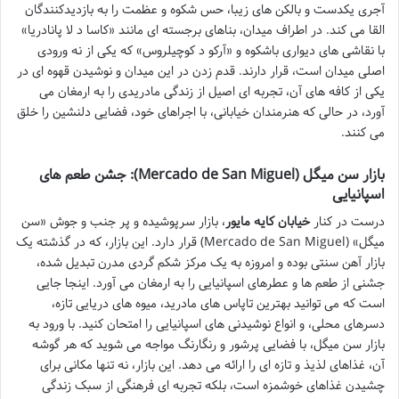
آجری یکدست و بالکن های زیبا، حس شکوه و عظمت را به بازدیدکنندگان
القا می کند. در اطراف میدان، بناهای برجسته ای مانند «کاسا د لا پانادریا»
با نقاشی های دیواری باشکوه و «آرکو د کوچیلروس» که یکی از نه ورودی
اصلی میدان است، قرار دارند. قدم زدن در این میدان و نوشیدن قهوه ای در
یکی از کافه های آن، تجربه ای اصیل از زندگی مادریدی را به ارمغان می
آورد، در حالی که هنرمندان خیابانی، با اجراهای خود، فضایی دلنشین را خلق
می کنند.
بازار سن میگل (Mercado de San Miguel): جشن طعم های
اسپانیایی
درست در کنار
خیابان کایه مایور
، بازار سرپوشیده و پر جنب و جوش «سن
میگل» (Mercado de San Miguel) قرار دارد. این بازار، که در گذشته یک
بازار آهن سنتی بوده و امروزه به یک مرکز شکم گردی مدرن تبدیل شده،
جشنی از طعم ها و عطرهای اسپانیایی را به ارمغان می آورد. اینجا جایی
است که می توانید بهترین تاپاس های مادرید، میوه های دریایی تازه،
دسرهای محلی، و انواع نوشیدنی های اسپانیایی را امتحان کنید. با ورود به
بازار سن میگل، با فضایی پرشور و رنگارنگ مواجه می شوید که هر گوشه
آن، غذاهای لذیذ و تازه ای را ارائه می دهد. این بازار، نه تنها مکانی برای
چشیدن غذاهای خوشمزه است، بلکه تجربه ای فرهنگی از سبک زندگی