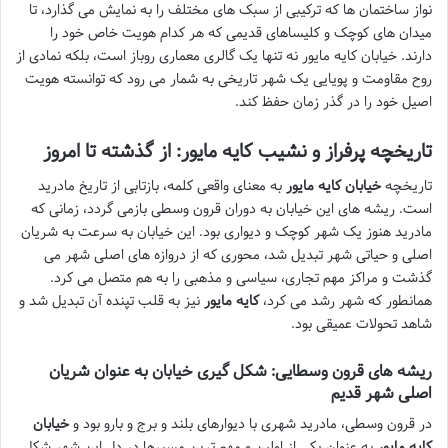
نواز ساختمان ها که ترکیبی از سبک های مختلف را به نمایش می گذارد، تا
میدان های کوچک و کلیساهای قدیمی که هر کدام هویت خاص خود را
دارند. خیابان کایه مایور نه تنها یک گالری معماری روباز است، بلکه نمادی از
روح مقاومت و پویایی یک شهر تاریخی به شمار می رود که توانسته هویت
اصیل خود را در گذر زمان حفظ کند.
تاریخچه پرفراز و نشیب کایه مایور: از گذشته تا امروز
تاریخچه
خیابان کایه مایور
به معنای واقعی کلمه، بازتابی از تاریخ مادرید
است. ریشه های این خیابان به دوران قرون وسطی بازمی گردد، زمانی که
مادرید هنوز یک شهر کوچک و دیواری بود. این خیابان به سرعت به شریان
اصلی و حیاتی شهر تبدیل شد، محوری که از دروازه های اصلی شهر می
گذشت و مراکز مهم تجاری، سیاسی و مذهبی را به هم متصل می کرد.
همانطور که شهر رشد می کرد،
کایه مایور
نیز به قلب تپنده آن تبدیل شد و
شاهد تحولات عمیقی بود.
ریشه های قرون وسطایی: شکل گیری خیابان به عنوان شریان
اصلی شهر قدیم
در قرون وسطی، مادرید شهری با دیوارهای بلند و برج و بارو بود و
خیابان
کایه مایور
به عنوان یکی از اولین و مهم ترین مسیرها در دل این شهر شکل