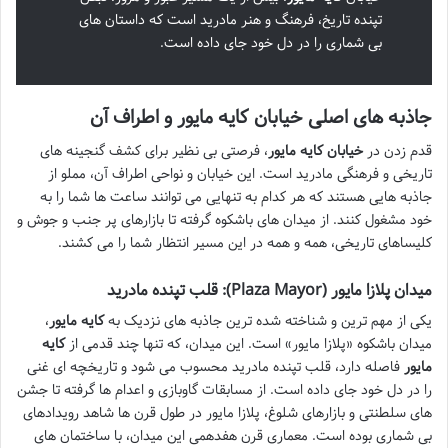
تپنده تاریخ، فرهنگ و هنر مادرید است که داستان های
بی شماری را در دل خود جای داده است.
جاذبه های اصلی خیابان کایه مایور و اطراف آن
قدم زدن در
خیابان کایه مایور
، فرصتی بی نظیر برای کشف گنجینه های
تاریخی و فرهنگی مادرید است. این خیابان و نواحی اطراف آن، مملو از
جاذبه هایی هستند که هر کدام به تنهایی می توانند ساعت ها شما را به
خود مشغول کنند. از میدان های باشکوه گرفته تا بازارهای پر جنب و جوش و
کلیساهای تاریخی، همه و همه در این مسیر انتظار شما را می کشند.
میدان پلازا مایور (Plaza Mayor): قلب تپنده مادرید
یکی از مهم ترین و شناخته شده ترین جاذبه های نزدیک به
کایه مایور
،
میدان باشکوه «پلازا مایور» است. این میدان، که تنها چند قدمی از
کایه
مایور
فاصله دارد، قلب تپنده مادرید محسوب می شود و تاریخچه ای غنی
را در دل خود جای داده است. از مسابقات گاوبازی و اعدام ها گرفته تا جشن
های سلطنتی و بازارهای شلوغ، پلازا مایور در طول قرن ها شاهد رویدادهای
بی شماری بوده است. معماری قرن هفدهمی این میدان، با ساختمان های