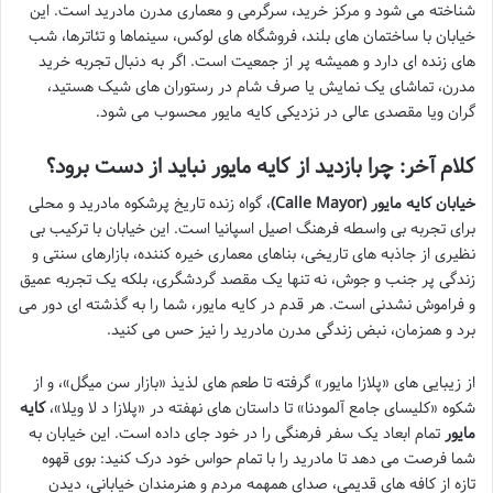
شناخته می شود و مرکز خرید، سرگرمی و معماری مدرن مادرید است. این
خیابان با ساختمان های بلند، فروشگاه های لوکس، سینماها و تئاترها، شب
های زنده ای دارد و همیشه پر از جمعیت است. اگر به دنبال تجربه خرید
مدرن، تماشای یک نمایش یا صرف شام در رستوران های شیک هستید،
گران ویا مقصدی عالی در نزدیکی کایه مایور محسوب می شود.
کلام آخر: چرا بازدید از کایه مایور نباید از دست برود؟
خیابان کایه مایور (Calle Mayor)
، گواه زنده تاریخ پرشکوه مادرید و محلی
برای تجربه بی واسطه فرهنگ اصیل اسپانیا است. این خیابان با ترکیب بی
نظیری از جاذبه های تاریخی، بناهای معماری خیره کننده، بازارهای سنتی و
زندگی پر جنب و جوش، نه تنها یک مقصد گردشگری، بلکه یک تجربه عمیق
و فراموش نشدنی است. هر قدم در کایه مایور، شما را به گذشته ای دور می
برد و همزمان، نبض زندگی مدرن مادرید را نیز حس می کنید.
از زیبایی های «پلازا مایور» گرفته تا طعم های لذیذ «بازار سن میگل»، و از
شکوه «کلیسای جامع آلمودنا» تا داستان های نهفته در «پلازا د لا ویلا»،
کایه
مایور
تمام ابعاد یک سفر فرهنگی را در خود جای داده است. این خیابان به
شما فرصت می دهد تا مادرید را با تمام حواس خود درک کنید: بوی قهوه
تازه از کافه های قدیمی، صدای همهمه مردم و هنرمندان خیابانی، دیدن