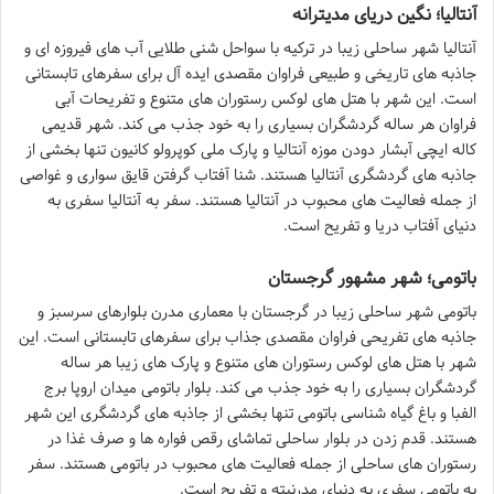
آنتالیا؛ نگین دریای مدیترانه
آنتالیا شهر ساحلی زیبا در ترکیه با سواحل شنی طلایی آب های فیروزه ای و
جاذبه های تاریخی و طبیعی فراوان مقصدی ایده آل برای سفرهای تابستانی
است. این شهر با هتل های لوکس رستوران های متنوع و تفریحات آبی
فراوان هر ساله گردشگران بسیاری را به خود جذب می کند. شهر قدیمی
کاله ایچی آبشار دودن موزه آنتالیا و پارک ملی کوپرولو کانیون تنها بخشی از
جاذبه های گردشگری آنتالیا هستند. شنا آفتاب گرفتن قایق سواری و غواصی
از جمله فعالیت های محبوب در آنتالیا هستند. سفر به آنتالیا سفری به
دنیای آفتاب دریا و تفریح است.
باتومی؛ شهر مشهور گرجستان
باتومی شهر ساحلی زیبا در گرجستان با معماری مدرن بلوارهای سرسبز و
جاذبه های تفریحی فراوان مقصدی جذاب برای سفرهای تابستانی است. این
شهر با هتل های لوکس رستوران های متنوع و پارک های زیبا هر ساله
گردشگران بسیاری را به خود جذب می کند. بلوار باتومی میدان اروپا برج
الفبا و باغ گیاه شناسی باتومی تنها بخشی از جاذبه های گردشگری این شهر
هستند. قدم زدن در بلوار ساحلی تماشای رقص فواره ها و صرف غذا در
رستوران های ساحلی از جمله فعالیت های محبوب در باتومی هستند. سفر
به باتومی سفری به دنیای مدرنیته و تفریح است.