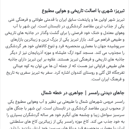
تبریز؛ شهری با اصالت تاریخی و هوایی مطبوع
تبریز شهر اولین ها و پایتخت سابق ایران با قدمتی طولانی و فرهنگی غنی
یکی از جذاب ترین مقاصد گردشگری در تابستان است. این شهر با آب
وهوای معتدل و خنک خود فرصتی را برای گشت وگذار در جاذبه های تاریخی
و طبیعی فراهم می کند. بازار تبریز یکی از بزرگ ترین و زیباترین بازارهای
سرپوشیده جهان با معماری منحصربه فرد و تنوع کالاهای خود هر گردشگری
را مجذوب می کند. مسجد کبود ارگ علیشاه و موزه آذربایجان نیز از دیگر
جاذبه های تاریخی و فرهنگی تبریز هستند. علاوه بر این تبریز دارای جاذبه
های طبیعی فراوانی نیز هست که از جمله آن ها می توان به کوه عینالی
تفرجگاه ائل گلی و روستای کندوان اشاره کرد. سفر به تبریز سفری به تاریخ
و فرهنگ ایران است.
جاهای دیدنی رامسر | جواهری در خطه شمال
رامسر عروس شهرهای شمال با طبیعتی بی نظیر و آب وهوایی مطبوع یکی
از محبوب ترین مقاصد گردشگری در تابستان است. این شهر با جنگل های
سرسبز سواحل زیبا و چشمه های آبگرم خود هر ساله گردشگران بسیاری را
به خود جذب می کند. کاخ موزه رامسر یکی از زیباترین کاخ های سلطنتی
ایران با معماری منحصربه فرد و باغ های سرسبز خود ارزش بازدید را دارد.