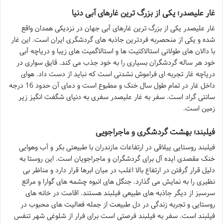
غار علیصدر؛ یکی از بزرگ ترین غارهای آبی دنیا
غار علیصدر یکی از بزرگ ترین غارهای آبی جهان در نزدیکی همدان واقع
شده و یکی از منحصربه فردترین جاذبه های گردشگری ایران است. این غار
با دالان های طولانی استالاکتیت ها و استالاگمیت های زیبا و دریاچه آبی
خود هر ساله گردشگران بسیاری را به خود جذب می کند. قایق سواری در
دریاچه غار تجربه ای فراموش نشدنی است که نباید از دست داد. هوای
داخل غار در تمام طول سال خنک و مطبوع است و دمای آن حدود 16 درجه
سانتی گراد است. سفر به غار علیصدر سفری به دنیای شگفت انگیز زیر
زمین است.
فیلبند؛ بهشت گردشگری و ماجراجویی
فیلبند روستایی ییلاقی در ارتفاعات مازندران با طبیعتی بکر و آب وهوایی
خنک مقصدی ایده آل برای گردشگران و ماجراجویان است. این روستا به
دلیل قرار گرفتن در ارتفاع بالا اغلب در میان ابرها قرار دارد و مناظر بی
نظیری را به نمایش می گذارد. جنگل های انبوه چشمه های گوارا و مراتع
سرسبز از دیگر جاذبه های طبیعی فیلبند هستند. اقامت در خانه های
روستایی و تجربه زندگی در دل طبیعت از جمله فعالیت های محبوب در
فیلبند است. سفر به فیلبند فرصتی است برای فرار از شلوغی شهر تنفس