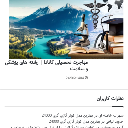
مهاجرت تحصیلی کانادا | رشته های پزشکی
و سلامت
24/06/1404
نظرات کاربران
سهراب خامنه ای
در
بهترین مدل کولر گازی گری 24000
جاوید لبافی
در
بهترین مدل کولر گازی گری 24000
گندم پورجعفری
در
تفاوت سینک گرانیتی با استیل چیست؟ مقایسه جامع و