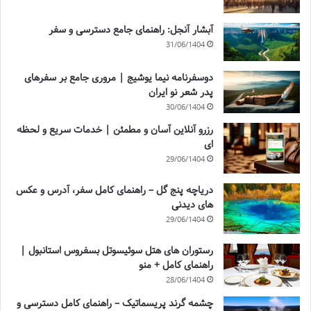
آبشار آنجل: راهنمای جامع دسترسی و سفر
31/06/1404
دوسفرنامه نیما یوشیج | مروری جامع بر سفرهای
پدر شعر نو ایران
30/06/1404
رزرو آنلاین آسان و مطمئن | خدمات سریع و لحظه
ای
29/06/1404
دریاچه پنج گل – راهنمای کامل سفر، آدرس و عکس
های دیدنی
29/06/1404
رستوران های هتل سوئیسوتل بسفروس استانبول |
راهنمای کامل + منو
28/06/1404
چشمه گرند پریسماتیک – راهنمای کامل دسترسی و