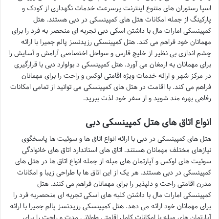
اسپا رستوران های متنوع اینترنت پرسرعت خدمات نگهداری از کودک و
پارکینگ از جمله امکانات هتل های کمپینسکی در دبی هستند. هتل
کمپینسکی امارات مال با داشتن اسکی دبی تجربه ای منحصر به فرد را برای
مهمانان خود فراهم می کند. هتل کمپینسکی رزیدنسز پالم جمیرا با ارائه
چشم اندازی بی نظیر از خلیج فارس و سواحل اختصاصی آرامش و آسایش را
برای مهمانان به ارمغان می آورد. هتل کمپینسکی د بولوارد دبی با قرارگیری
در مرکز شهر و ارائه خدمات ویژه اقامتی لوکس و راحت را برای مهمانان
فراهم می کند. با اقامت در هتل های کمپینسکی می توانید از تمامی امکانات
رفاهی بهره مند شوید و از سفر خود لذت ببرید.
انواع اتاق های هتل کمپینسکی دبی
هتل های کمپینسکی در دبی با ارائه انواع اتاق ها و سوئیت ها پاسخگوی
نیازهای مختلف مهمانان هستند. اتاق های استاندارد اتاق های خانوادگی
سوئیت های لوکس و آپارتمان های مبله از جمله انواع اتاق ها در هتل های
کمپینسکی در دبی هستند. هر یک از این اتاق ها با طراحی زیبا و امکانات
مدرن اقامتی راحت و دلپذیر را برای مهمانان فراهم می کنند. هتل
کمپینسکی امارات مال با داشتن کلبه های اسکی تجربه ای منحصربه فرد را
برای مهمانان خود ارائه می دهد. هتل کمپینسکی رزیدنسز پالم جمیرا با ارائه
آپارتمان های مبله با امکانات کامل اقامتی طولانی مدت و راحت را برای