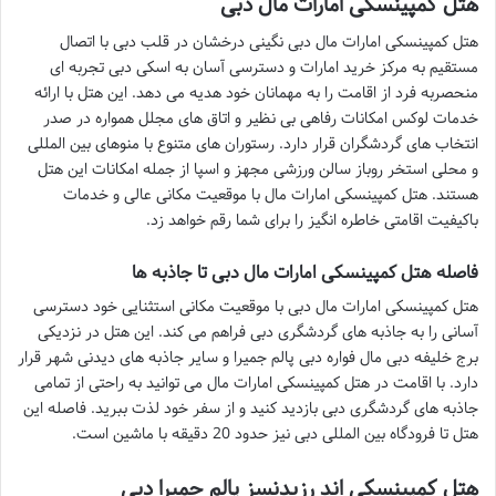
هتل کمپینسکی امارات مال دبی
هتل کمپینسکی امارات مال دبی نگینی درخشان در قلب دبی با اتصال
مستقیم به مرکز خرید امارات و دسترسی آسان به اسکی دبی تجربه ای
منحصربه فرد از اقامت را به مهمانان خود هدیه می دهد. این هتل با ارائه
خدمات لوکس امکانات رفاهی بی نظیر و اتاق های مجلل همواره در صدر
انتخاب های گردشگران قرار دارد. رستوران های متنوع با منوهای بین المللی
و محلی استخر روباز سالن ورزشی مجهز و اسپا از جمله امکانات این هتل
هستند. هتل کمپینسکی امارات مال با موقعیت مکانی عالی و خدمات
باکیفیت اقامتی خاطره انگیز را برای شما رقم خواهد زد.
فاصله هتل کمپینسکی امارات مال دبی تا جاذبه ها
هتل کمپینسکی امارات مال دبی با موقعیت مکانی استثنایی خود دسترسی
آسانی را به جاذبه های گردشگری دبی فراهم می کند. این هتل در نزدیکی
برج خلیفه دبی مال فواره دبی پالم جمیرا و سایر جاذبه های دیدنی شهر قرار
دارد. با اقامت در هتل کمپینسکی امارات مال می توانید به راحتی از تمامی
جاذبه های گردشگری دبی بازدید کنید و از سفر خود لذت ببرید. فاصله این
هتل تا فرودگاه بین المللی دبی نیز حدود 20 دقیقه با ماشین است.
هتل کمپینسکی اند رزیدنسز پالم جمیرا دبی