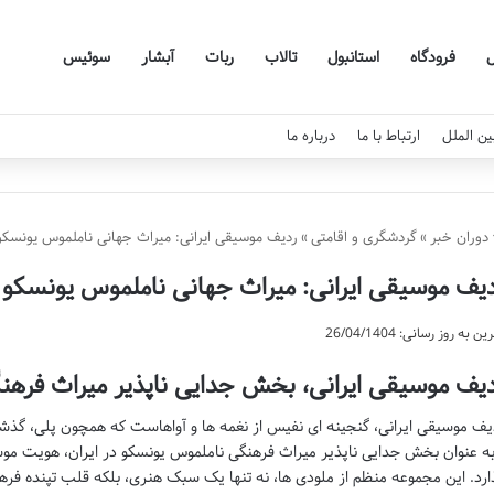
فرودگاه
استانبول
تالاب
ربات
آبشار
سوئیس
ین الملل
ارتباط با ما
درباره ما
دوران خبر
»
گردشگری و اقامتی
»
ردیف موسیقی ایرانی: میراث جهانی ناملموس یونسکو
یف موسیقی ایرانی: میراث جهانی ناملموس یونسکو
ن به روز رسانی: 26/04/1404
یف موسیقی ایرانی، بخش جدایی ناپذیر میراث فرهنگ
یف موسیقی ایرانی، گنجینه ای نفیس از نغمه ها و آواهاست که همچون پلی، گذشته
به عنوان بخش جدایی ناپذیر میراث فرهنگی ناملموس یونسکو در ایران، هویت موس
ارد. این مجموعه منظم از ملودی ها، نه تنها یک سبک هنری، بلکه قلب تپنده فره