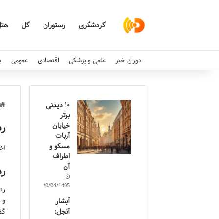
گردشگری
رستوران
گل
هتل
دوران خبر
علمی و پزشکی
اقتصادی
عمومی
ب
۱۰ دیدنی
برتر
رد
خیابان
آربات
مسکو و
آخری
اطراف
آن
رد
20/04/1405
رد
و 
آبشار
آنجل:
گذ