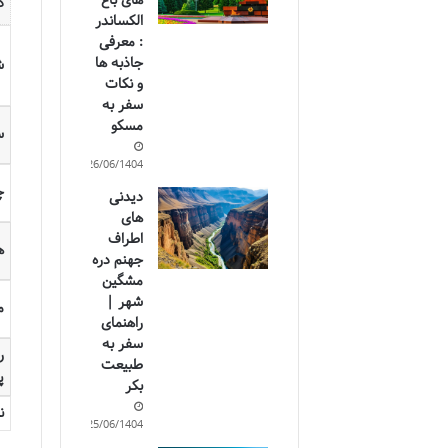
های باغ
د
الکساندر
: معرفی
جاذبه ها
ش
و نکات
سفر به
مسکو
س
26/06/1404
چ
دیدنی
های
اطراف
ه
جهنم دره
مشگین
شهر |
م
راهنمای
سفر به
ر
طبیعت
پ
بکر
ن
25/06/1404