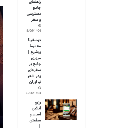
راهنمای
جامع
دسترسی
و سفر
31/06/1404
دوسفرنا
مه نیما
یوشیج |
مروری
جامع بر
سفرهای
پدر شعر
نو ایران
30/06/1404
رزرو
آنلاین
آسان و
مطمئن
|