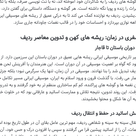
گوشه های ردیف را به شاگردان خود آموخته اند، نه با نت نویسی صرف، بلکه با تک
راث را زنده و پویا نگه داشته است. هر گوشه و دستگاه، داستانی برای گفتن دارد،
دیشیدن. ردیف به نوازنده کمک می کند تا به درکی عمیق از ریشه های موسیقی ایران
اهه نوازی بپردازد و احساسات خود را در قالب نغمات جاودانه جاری سازد.
ری در زمان: ریشه های کهن و تدوین معاصر ردیف
 دوران باستان تا قاجار
ر تاریخی موسیقی ایرانی ریشه هایی عمیق در دوران باستان این سرزمین دارد. از با
د که گواه بر اهمیت موسیقی در آن دوران است. این هنرمندان با آفرینش لحن ها و
یف تبدیل شد را بنا نهادند. موسیقی در آن زمان، تنها یک سرگرمی نبود؛ بلکه جز
ار می رفت. با گذشت قرون و ورود اسلام به ایران، موسیقی ایرانی مسیر تکامل خود
ن نغمه ها و گوشه های پراکنده، کم کم ساختاری منظم تر به خود گرفتند و به تدر
فت. این روند تدوین، نتیجه تلاش و ممارست اساتید و عارفانی بود که در خلوت خو
به آن ها شکل و محتوا بخشیدند.
ش اساتید در حفظ و انتقال ردیف
تقال سینه به سینه و شفاهی ردیف، مهم ترین عامل بقای آن در طول تاریخ بوده ا
مات، آن را از اساتید پیشین فرا می گرفتند و سپس با افزودن درک و حس خود، آن