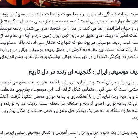
میت میراث فرهنگی ناملموس در حفظ هویت و اصالت ملت ها بر هیچ کس پوشیده 
نش ها، مهارت ها و هنرهایی است که سینه به سینه از نسلی به نسل دیگر منتق
د و جهان اطرافمان ایفا می کند. در میان این گنجینه های بی شمار، ردیف موسیقی
فت انگیز که ریشه های عمیق در تاریخ کهن ایران زمین دارد و آینه ای تمام نما ا
ت. ثبت ردیف موسیقی در یونسکو، نه تنها یک افتخار ملی است، بلکه مسئولیت پ
گان گذاشته است. این مقاله به کاوش در اعماق ردیف موسیقی ایرانی می پردازد؛ ا
انجام به چگونگی ثبت آن در فهرست جهانی یونسکو و چالش ها و چشم اندازهای آ
یف موسیقی ایرانی؛ گنجینه ای زنده در دل تاریخ
سیقی، زبان جهانی است و در ایران، این زبان با نغمه های ردیف سخن می گوید. ر
ستانی است که طی قرون متمادی شکل گرفته اند. این مجموعه، چارچوبی منعطف و 
د و به هیچ وجه نباید آن را با آهنگسازی یا بداهه نوازی محض اشتباه گرفت. آهنگ
لی که بداهه نوازی، اجرای آزادانه و خلاقانه در لحظه است. ردیف اما، به نوازنده 
شه ها و دستگاه ها که هر یک بیانگر حال و هوایی خاص هستند و امکان بیانی بی
ند.
یف، بیش از یک شیوه اجرایی، ابزار اصلی آموزش و انتقال موسیقی سنتی ایرانی است