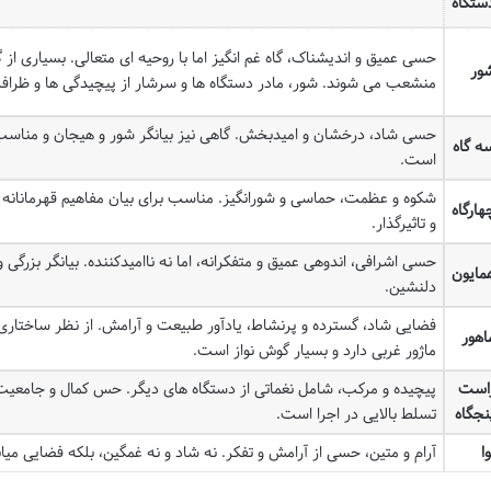
ستگاه
حسی عمیق و اندیشناک، گاه غم انگیز اما با روحیه ای متعالی. بسیاری از گو
ور
منشعب می شوند. شور، مادر دستگاه ها و سرشار از پیچیدگی ها و ظر
حسی شاد، درخشان و امیدبخش. گاهی نیز بیانگر شور و هیجان و مناسب ب
ه گاه
است.
شکوه و عظمت، حماسی و شورانگیز. مناسب برای بیان مفاهیم قهرمانانه و
هارگاه
و تاثیرگذار.
حسی اشرافی، اندوهی عمیق و متفکرانه، اما نه ناامیدکننده. بیانگر بزرگی و 
مایون
دلنشین.
فضایی شاد، گسترده و پرنشاط، یادآور طبیعت و آرامش. از نظر ساختاری
اهور
ماژور غربی دارد و بسیار گوش نواز است.
است
پیچیده و مرکب، شامل نغماتی از دستگاه های دیگر. حس کمال و جامعیت را
نجگاه
تسلط بالایی در اجرا است.
وا
آرام و متین، حسی از آرامش و تفکر. نه شاد و نه غمگین، بلکه فضایی میان