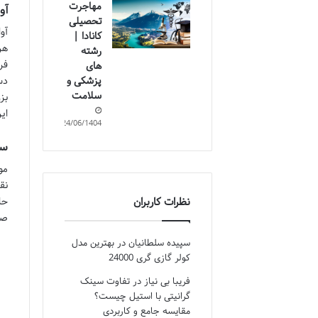
مهاجرت
آو
تحصیلی
آو
کانادا |
هر
رشته
فر
های
پزشکی و
دس
سلامت
بز
ای
24/06/1404
سا
مو
نق
نظرات کاربران
حا
صد
سپیده سلطانیان
در
بهترین مدل
کولر گازی گری 24000
فریبا بی نیاز
در
تفاوت سینک
گرانیتی با استیل چیست؟
مقایسه جامع و کاربردی