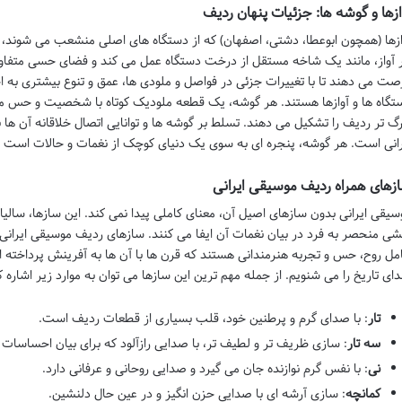
ازها و گوشه ها: جزئیات پنهان ردیف
ازها (همچون ابوعطا، دشتی، اصفهان) که از دستگاه های اصلی منشعب می شوند، 
 آواز، مانند یک شاخه مستقل از درخت دستگاه عمل می کند و فضای حسی متفاوتی را
صت می دهند تا با تغییرات جزئی در فواصل و ملودی ها، عمق و تنوع بیشتری به ا
تگاه ها و آوازها هستند. هر گوشه، یک قطعه ملودیک کوتاه با شخصیت و حس من
رگ تر ردیف را تشکیل می دهند. تسلط بر گوشه ها و توانایی اتصال خلاقانه آن ها 
رانی است. هر گوشه، پنجره ای به سوی یک دنیای کوچک از نغمات و حالات است که 
زهای همراه ردیف موسیقی ایرانی
سیقی ایرانی بدون سازهای اصیل آن، معنای کاملی پیدا نمی کند. این سازها، سالیان
شی منحصر به فرد در بیان نغمات آن ایفا می کنند. سازهای ردیف موسیقی ایرانی، تن
مل روح، حس و تجربه هنرمندانی هستند که قرن ها با آن ها به آفرینش پرداخته اند
ای تاریخ را می شنویم. از جمله مهم ترین این سازها می توان به موارد زیر اشاره ک
تار
: با صدای گرم و پرطنین خود، قلب بسیاری از قطعات ردیف است.
سه تار
: سازی ظریف تر و لطیف تر، با صدایی رازآلود که برای بیان احساسا
نی
: با نفس گرم نوازنده جان می گیرد و صدایی روحانی و عرفانی دارد.
کمانچه
: سازی آرشه ای با صدایی حزن انگیز و در عین حال دلنشین.