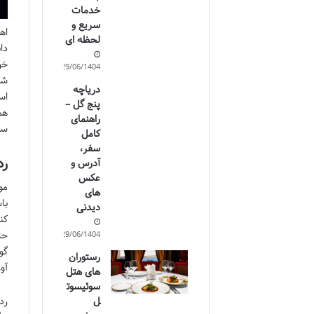
خدمات
سریع و
اه
لحظه ای
دا
خو
29/06/1404
شگ
دریاچه
اس
پنج گل –
هم
راهنمای
سر
کامل
سفر،
رد
آدرس و
عکس
مو
های
با
دیدنی
کن
حا
29/06/1404
گو
رستوران
آور
های هتل
سوئیسوت
ل
رد