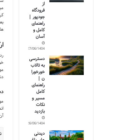
شی
از
می
فرودگاه
کر
جودپور |
بع
راهنمای
ها
کامل و
آسان
ار
27/06/1404
رد
دسترسی
خو
به تالاب
مو
خورخورا
دن
ن |
راهنمای
دس
کامل
مسیر و
مو
نکات
ان
بازدید
آن
26/06/1404
دیدنی
ن