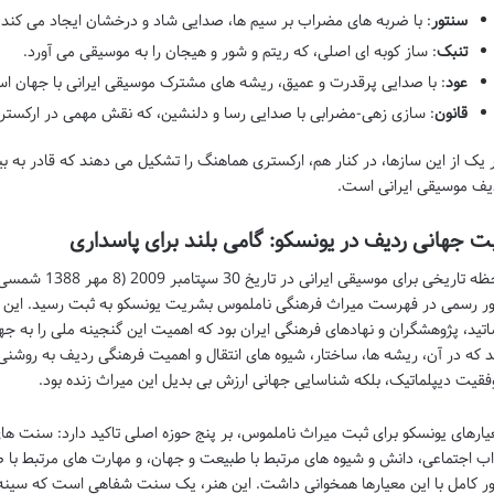
سنتور
: با ضربه های مضراب بر سیم ها، صدایی شاد و درخشان ایجاد می کند.
تنبک
: ساز کوبه ای اصلی، که ریتم و شور و هیجان را به موسیقی می آورد.
عود
: با صدایی پرقدرت و عمیق، ریشه های مشترک موسیقی ایرانی با جهان اس
قانون
: سازی زهی-مضرابی با صدایی رسا و دلنشین، که نقش مهمی در ارکستره
 یک از این سازها، در کنار هم، ارکستری هماهنگ را تشکیل می دهند که قادر به
یف موسیقی ایرانی است.
ت جهانی ردیف در یونسکو: گامی بلند برای پاسداری
لحظه تاریخی برای
ر رسمی در فهرست میراث فرهنگی ناملموس بشریت یونسکو به ثبت رسید. این اتف
اتید، پژوهشگران و نهادهای فرهنگی ایران بود که اهمیت این گنجینه ملی را به جها
 که در آن، ریشه ها، ساختار، شیوه های انتقال و اهمیت فرهنگی ردیف به روشنی 
فقیت دیپلماتیک، بلکه شناسایی جهانی ارزش بی بدیل این میراث زنده بود.
یارهای یونسکو برای ثبت میراث ناملموس، بر پنج حوزه اصلی تاکید دارد: سنت ها
اب اجتماعی، دانش و شیوه های مرتبط با طبیعت و جهان، و مهارت های مرتبط با 
ر کامل با این معیارها همخوانی داشت. این هنر، یک سنت شفاهی است که سینه 