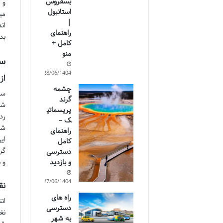
بسفروس
و 
استانبول
می
|
ان
راهنمای
بد
کامل +
منو
سف
28/06/1404
از
چشمه
سی
گرند
شو
پریسماتی
رد
ک –
شم
راهنمای
ای
کامل
گر
دسترسی
و 
و بازدید
27/06/1404
نق
راه های
ان
دسترسی
نغ
به شهر