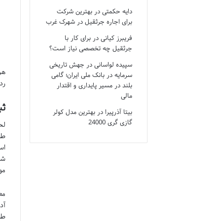
دایه حکمتی
در
بهترین شرکت
برای اجاره جرثقیل در شهرک غرب
فریبرز کیانی
در
برای کار با
جرثقیل چه تخصصی نیاز است؟
سپیده لواسانی
در
جهش تاریخی
هر
سرمایه در بانک ملی ایران؛ گامی
رد
بلند در مسیر پایداری و اقتدار
مالی
ثب
بیتا آذرپیرا
در
بهترین مدل کولر
گازی گری 24000
طو
اس
شد
مو
مع
آد
طو