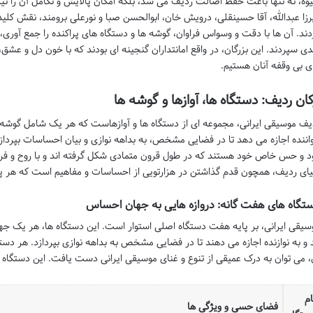
وه، نه تنها باعث حفظ اصالت ردیف می شد، بلکه امکان پالایش و تکامل آن را نی
رزا عبدالله، آقا حسینقلی، درویش خان، ابوالحسن صبا و نورعلی برومند، نقش کلی
دند. آن ها با دقت و وسواس فراوان، گوشه ها و دستگاه های پراکنده را جمع آوری
دی سپردند. این بزرگان، در واقع امانتداران گنجینه ای بودند که با خون دل و عشق،
ی بی وقفه آنان هستیم.
کان ردیف: دستگاه ها، آوازها و گوشه ها
یف موسیقی ایرانی، مجموعه ای از دستگاه ها و آوازهاست که هر یک شامل گوشه ه
اننده اجازه می دهد تا در فضایی مشخص، به بداهه نوازی و بیان احساسات بپرداز
د و حس خاص خود هستند که در طول قرون متمادی شکل گرفته اند و با روح و فرهن
یای ردیف، همچون قدم گذاشتن در هزارتویی از احساسات و مفاهیم است که هر پیچ 
تگاه های هفت گانه: دروازه هایی به جهان احساس
سیقی ایرانی، بر پایه هفت دستگاه اصلی استوار است. این دستگاه ها، هر یک جها
د و به نوازنده اجازه می دهند تا در فضایی مشخص به بداهه نوازی بپردازد. هر دست
، می توان به درک عمیقی از تنوع و غنای موسیقی ایرانی دست یافت. این دستگاه ها
ام
فضای حسی و ویژگی ها