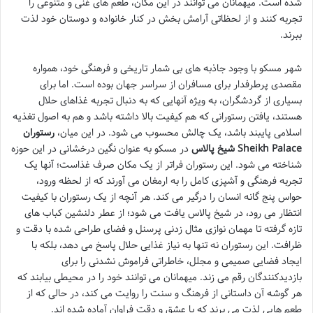
شده است. میهمانان می توانند در این مکان، طعم های غنی و متنوعی را
تجربه کنند و از لحظاتی آرامش بخش در کنار خانواده و دوستان خود لذت
ببرند.
شهر مسکو با وجود جاذبه های بی شمار تاریخی و فرهنگی خود، همواره
مقصدی پرطرفدار برای مسافران از سراسر جهان بوده است. اما برای
بسیاری از گردشگران، به ویژه آنهایی که به دنبال تجربه غذاهای حلال
هستند، یافتن رستورانی که هم کیفیت بالا داشته باشد و هم به اصول تغذیه
اسلامی پایبند باشد، یک چالش محسوب می شود. در این میان،
رستوران
شیخ پالاس Sheikh Palace
در مسکو به عنوان نگین درخشانی در این حوزه
شناخته می شود. این رستوران فراتر از یک مکان صرف غذاست؛ آنها یک
تجربه فرهنگی و آشپزی کامل را به ارمغان می آورند که از لحظه ورود،
حواس پنج گانه انسان را درگیر می کند. هر آنچه از یک رستوران با کیفیت
انتظار می رود، در شیخ پالاس یافت می شود؛ از عطر دلنشین کباب های
تازه گرفته تا مهمان نوازی مثال زدنی پرسنل و فضای طراحی شده با دقت و
ظرافت. این رستوران نه تنها به نیاز غذایی حلال پاسخ می دهد، بلکه با
ایجاد فضایی صمیمی و مجلل، خاطراتی فراموش نشدنی را برای
بازدیدکنندگان رقم می زند. میهمانان می توانند خود را در محیطی بیابند که
هر گوشه آن داستانی از فرهنگ و سنت را روایت می کند، در حالی که از
طعم هایی لذت می برند که با عشق و دقت فراوان آماده شده اند.