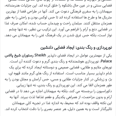
فضایی سنتی و در عین حال باشکوه را خلق کرده اند. این جزئیات هنرمندانه،
میهمانان را به سفری فرهنگی دعوت می کند. آنها در طراحی فضا از بهترین
متریال ها و طرح ها استفاده کرده اند تا حس لوکس بودن و راحتی را به طور
همزمان منتقل کنند. مبلمان راحت و چیدمان حساب شده، امکان صرف غذا
در فضایی دنج و آرام را فراهم می آورد. این ترکیب بی نظیر، نه تنها چشم
نواز است، بلکه حس غرق شدن در یک فرهنگ غنی را به میهمانان می دهد.
نورپردازی و رنگ بندی: ایجاد فضایی دلنشین
یکی از مهمترین عوامل در ایجاد فضای دلپذیر
رستوران شیخ پالاس Sheikh
Palace
، نورپردازی هوشمندانه و رنگ بندی گرم و دعوت کننده آن است.
نورهای ملایم و طلایی، فضایی صمیمی و دوستانه ایجاد کرده که برای یک
شام دلپذیر بسیار مناسب است. استفاده از رنگ های گرم مانند قهوه ای،
بژ، و زرشکی در کنار جزئیات طلایی و مسی، حس آرامش و مجلل بودن را به
طور همزمان القا می کند. این نورپردازی و رنگ بندی، نه تنها زیبایی
دکوراسیون را برجسته می کند، بلکه به میهمانان اجازه می دهد تا در فضایی
آرام و بدون مزاحمت، از همراهی یکدیگر و طعم غذاها لذت ببرند. آنها به
این نکته واقف بوده اند که محیط، به اندازه غذا در تجربه کلی میهمانان
تاثیرگذار است و به همین دلیل، هر عنصر بصری را با دقت انتخاب کرده اند.