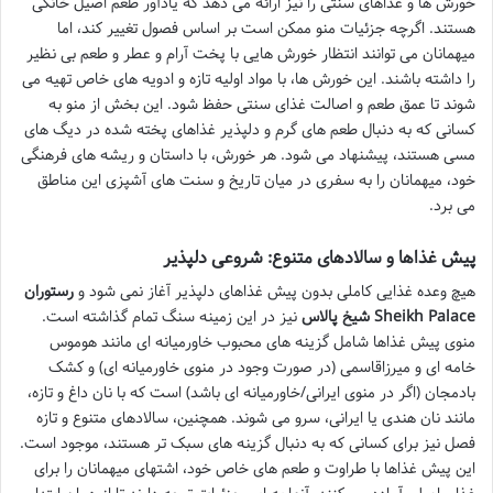
خورش ها و غذاهای سنتی را نیز ارائه می دهد که یادآور طعم اصیل خانگی
هستند. اگرچه جزئیات منو ممکن است بر اساس فصول تغییر کند، اما
میهمانان می توانند انتظار خورش هایی با پخت آرام و عطر و طعم بی نظیر
را داشته باشند. این خورش ها، با مواد اولیه تازه و ادویه های خاص تهیه می
شوند تا عمق طعم و اصالت غذای سنتی حفظ شود. این بخش از منو به
کسانی که به دنبال طعم های گرم و دلپذیر غذاهای پخته شده در دیگ های
مسی هستند، پیشنهاد می شود. هر خورش، با داستان و ریشه های فرهنگی
خود، میهمانان را به سفری در میان تاریخ و سنت های آشپزی این مناطق
می برد.
پیش غذاها و سالادهای متنوع: شروعی دلپذیر
هیچ وعده غذایی کاملی بدون پیش غذاهای دلپذیر آغاز نمی شود و
رستوران
شیخ پالاس Sheikh Palace
نیز در این زمینه سنگ تمام گذاشته است.
منوی پیش غذاها شامل گزینه های محبوب خاورمیانه ای مانند هوموس
خامه ای و میرزاقاسمی (در صورت وجود در منوی خاورمیانه ای) و کشک
بادمجان (اگر در منوی ایرانی/خاورمیانه ای باشد) است که با نان داغ و تازه،
مانند نان هندی یا ایرانی، سرو می شوند. همچنین، سالادهای متنوع و تازه
فصل نیز برای کسانی که به دنبال گزینه های سبک تر هستند، موجود است.
این پیش غذاها با طراوت و طعم های خاص خود، اشتهای میهمانان را برای