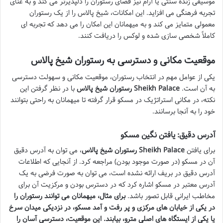
موسیقی زنده سنتی یا آرام نیز فضای رستوران را دلپذیرتر می کند و به غنای
تجربه فرهنگی می افزاید. این امکانات، شیخ پالاس را از یک رستوران
معمولی متمایز می کند و به میهمانان این امکان را می دهد که تجربه ای
کاملاً شخصی سازی شده و لوکس را دریافت کنند.
موقعیت مکانی و دسترسی به رستوران شیخ پالاس
یکی از عوامل مهم در انتخاب رستوران، موقعیت مکانی و سهولت دسترسی
به آن است.
رستوران شیخ پالاس Sheikh Palace
با در نظر گرفتن این
نکته، در مکانی استراتژیک در مسکو قرار گرفته تا میهمانان به راحتی بتوانند
خود را به آنجا برسانند.
آدرس دقیق: یافتن نگین مسکو
برای یافتن
رستوران شیخ پالاس Sheikh Palace
، می توان به آدرس دقیق
آن در مسکو (در صورت موجود بودن) مراجعه کرد. از آنجایی که اطلاعات
آدرس دقیق در بریف ارائه نشده است، می توان به صورت فرضی به یک
آدرس معتبر در مسکو اشاره کرد که در دسترس بودن و مرکزیت آن برای
مخاطب ایرانی قابل تصور باشد.
برای مثال، میهمانان می توانند رستوران را
در یکی از خیابان های مرکزی و پر رفت و آمد مسکو، در نزدیکی میدان سرخ
یا یکی از ایستگاه های اصلی مترو، بیابند. این موقعیت، دسترسی آسان را