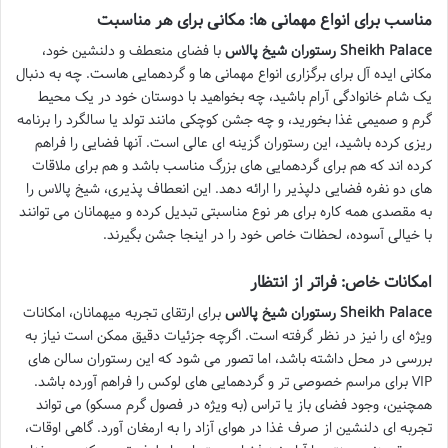
مناسب برای انواع مهمانی ها: مکانی برای هر مناسبت
رستوران شیخ پالاس Sheikh Palace
با فضای منعطف و دلنشین خود،
مکانی ایده آل برای برگزاری انواع مهمانی ها و گردهمایی هاست. چه به دنبال
یک شام خانوادگی آرام باشید، چه بخواهید با دوستان خود در یک محیط
گرم و صمیمی غذا بخورید، و چه جشن کوچکی مانند تولد یا سالگرد را برنامه
ریزی کرده باشید، این رستوران گزینه ای عالی است. آنها فضایی را فراهم
کرده اند که هم برای گردهمایی های بزرگ مناسب باشد و هم برای ملاقات
های دو نفره فضایی دلپذیر را ارائه دهد. این انعطاف پذیری، شیخ پالاس را
به مقصدی همه کاره برای هر نوع مناسبتی تبدیل کرده و میهمانان می توانند
با خیالی آسوده، لحظات خاص خود را در اینجا جشن بگیرند.
امکانات خاص: فراتر از انتظار
رستوران شیخ پالاس Sheikh Palace
برای ارتقای تجربه میهمانان، امکانات
ویژه ای را نیز در نظر گرفته است. اگرچه جزئیات دقیق ممکن است نیاز به
بررسی در محل داشته باشد، اما تصور می شود که این رستوران سالن های
VIP برای مراسم خصوصی تر و گردهمایی های لوکس را فراهم آورده باشد.
همچنین، وجود فضای باز یا تراس (به ویژه در فصول گرم مسکو) می تواند
تجربه ای دلنشین از صرف غذا در هوای آزاد را به ارمغان آورد. گاهی اوقات،