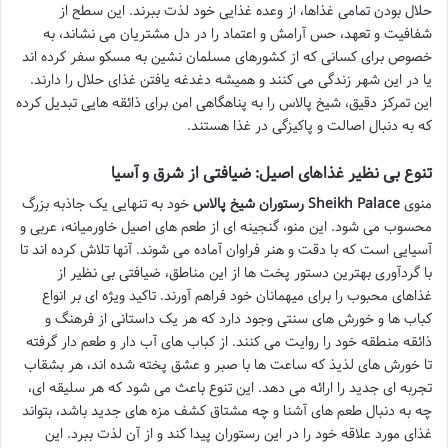
حلال بودن تمامی غذاها، از وعده غذایی خود لذت ببرند. این سطح از
شفافیت و تعهد، حس آرامش و اعتماد را در دل مشتریان می نشاند، به
خصوص برای کسانی که از کشورهای مسلمان نشین به مسکو سفر کرده اند
یا در این شهر زندگی می کنند و همیشه دغدغه یافتن غذای حلال را دارند.
این تمرکز دقیق، شیخ پالاس را به پناهگاهی امن برای ذائقه هایی تبدیل کرده
که به دنبال اصالت و پاکیزگی در غذا هستند.
تنوع بی نظیر غذاهای اصیل: ضیافتی از شرق و آسیا
منوی
رستوران شیخ پالاس Sheikh Palace
خود به تنهایی یک جاذبه بزرگ
محسوب می شود. این منو، گنجینه ای از طعم های اصیل خاورمیانه، عربی و
آسیایی است که با دقت و هنر فراوان آماده می شوند. آنها تلاش کرده اند تا
با گردآوری بهترین دستور پخت ها از این مناطق، ضیافتی بی نظیر از
غذاهای محبوب را برای میهمانان خود فراهم آورند. تاکید ویژه ای بر انواع
کباب ها و خورش های سنتی وجود دارد که هر یک داستانی از فرهنگ و
ذائقه منطقه خود را روایت می کنند. از کباب های آب دار و طعم دار گرفته
تا خورش های لذیذ که ساعت ها با صبر و عشق پخته شده اند، هر بشقاب
تجربه ای جدید را ارائه می دهد. این تنوع باعث می شود که هر سلیقه ای،
چه به دنبال طعم های آشنا و چه مشتاق کشف مزه های جدید باشد، بتواند
غذای مورد علاقه خود را در این رستوران پیدا کند و از آن لذت ببرد. این