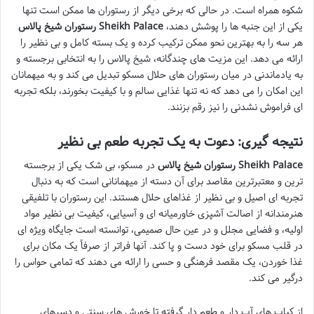
شکوه همراه است. در حالی که برخی دیگر از رستوران ها ممکن است تنها
یکی از این جنبه ها را پوشش دهند،
رستوران شیخ پالاس Sheikh Palace
هر سه را به بهترین نحو ممکن ترکیب کرده و یک بسته کامل و بی نظیر را
ارائه می دهد. این مزیت های چندگانه، شیخ پالاس را به انتخابی برجسته و
به یادماندنی در میان رستوران های حلال مسکو تبدیل می کند و به میهمانان
این امکان را می دهد که نه تنها غذایی سالم و با کیفیت بخورند، بلکه تجربه
ای فراموش نشدنی را نیز رقم بزنند.
نتیجه گیری: دعوت به یک تجربه طعم بی نظیر
رستوران شیخ پالاس Sheikh Palace
در مسکو، بی شک یکی از برجسته
ترین و معتبرترین مقاصد برای آن دسته از میهمانانی است که به دنبال
تجربه ای اصیل و بی نظیر از غذاهای حلال هستند. این رستوران با تلفیقی
هنرمندانه از اصالت آشپزی خاورمیانه ای و آسیایی، کیفیت بی نظیر مواد
اولیه، و فضایی مجلل و در عین حال صمیمی، توانسته است جایگاه ویژه ای
در قلب مسکو برای خود دست و پا کند. آنها فراتر از صرفاً یک مکان برای
غذا خوردن، یک مقصد فرهنگی و حسی را ارائه می دهند که تمامی حواس را
درگیر می کند.
از کباب های آب دار و طعم دار گرفته تا خورش های سنتی و دسرهای