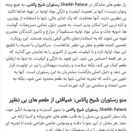
راز طعم های ماندگار در
رستوران شیخ پالاس Sheikh Palace
، به هیچ وجه
پنهان نیست؛ آنها بر اهمیت کیفیت و تازگی مواد اولیه در تهیه غذاها تاکید
بی نظیری دارند. آنها معتقدند که یک غذای عالی، تنها با استفاده از بهترین
و تازه ترین اجزا امکان پذیر است. به همین دلیل، تمامی سبزیجات، گوشت
ها، ادویه جات و سایر مواد اولیه مستقیماً از مزارع و تامین کنندگان معتبری
تهیه می شوند که به استانداردهای بالای کیفی پایبند هستند. این رویکرد،
تضمین کننده طعم و عطر بی نظیر غذاهاست. سرآشپزان با تجربه، با تلفیق
این مواد اولیه تازه و با کیفیت، هنری از آشپزی را به نمایش می گذارند که
در هر لقمه احساس می شود. این تعهد به تازگی و کیفیت، نه تنها به ارتقای
طعم کمک می کند، بلکه سلامت و رضایت میهمانان را نیز در اولویت قرار
می دهد و دلیل اصلی بازگشت مشتریان به این رستوران است. آنها به
خوبی می دانند که تجربه غذایی، تنها به طعم محدود نمی شود، بلکه به
حس اعتماد و سلامتی نیز گره خورده است.
منو رستوران شیخ پالاس: ضیافتی از طعم های بی نظیر
رستوران شیخ پالاس Sheikh Palace
با منوی گسترده و وسوسه انگیز خود،
یک سفر آشپزی بی بدیل را به قلب طعم های خاورمیانه و آسیا ارائه می
دهد. هر بخش از این منو با دقت و وسواس خاصی طراحی شده تا تجربه ای
جامع و لذت بخش را برای میهمانان به ارمغان آورد.