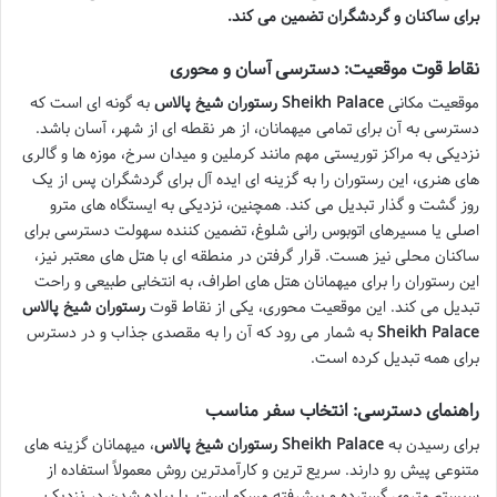
برای ساکنان و گردشگران تضمین می کند.
نقاط قوت موقعیت: دسترسی آسان و محوری
موقعیت مکانی
رستوران شیخ پالاس Sheikh Palace
به گونه ای است که
دسترسی به آن برای تمامی میهمانان، از هر نقطه ای از شهر، آسان باشد.
نزدیکی به مراکز توریستی مهم مانند کرملین و میدان سرخ، موزه ها و گالری
های هنری، این رستوران را به گزینه ای ایده آل برای گردشگران پس از یک
روز گشت و گذار تبدیل می کند. همچنین، نزدیکی به ایستگاه های مترو
اصلی یا مسیرهای اتوبوس رانی شلوغ، تضمین کننده سهولت دسترسی برای
ساکنان محلی نیز هست. قرار گرفتن در منطقه ای با هتل های معتبر نیز،
این رستوران را برای میهمانان هتل های اطراف، به انتخابی طبیعی و راحت
تبدیل می کند. این موقعیت محوری، یکی از نقاط قوت
رستوران شیخ پالاس
Sheikh Palace
به شمار می رود که آن را به مقصدی جذاب و در دسترس
برای همه تبدیل کرده است.
راهنمای دسترسی: انتخاب سفر مناسب
برای رسیدن به
رستوران شیخ پالاس Sheikh Palace
، میهمانان گزینه های
متنوعی پیش رو دارند. سریع ترین و کارآمدترین روش معمولاً استفاده از
سیستم متروی گسترده و پیشرفته مسکو است. با پیاده شدن در نزدیک