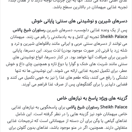
غذای اصلی آماده می کنند. آنها به این جزئیات توجه دارند تا از همان ابتدا،
تجربه غذایی میهمانان در بالاترین سطح باشد.
دسرهای شیرین و نوشیدنی های سنتی: پایانی خوش
پس از یک وعده غذایی دلچسب، دسرهای شیرین
رستوران شیخ پالاس
Sheikh Palace
تجربه ای کامل و به یادماندنی را رقم می زنند. میهمانان
می توانند از دسرهای سنتی عربی و ایرانی مانند باقلواهای شیرین و ترد و
شله زرد یا فرنی (در صورت موجود بودن) لذت ببرند. این دسرها، پایانی
شیرین برای ضیافت آنها خواهد بود. در کنار دسرها، انواع نوشیدنی های
سنتی مانند شربت های خنک و گوارا یا دوغ تازه و همچنین چای داغ و خوش
عطر، برای تکمیل تجربه غذایی ارائه می شوند. این نوشیدنی ها نه تنها
تشنگی را رفع می کنند، بلکه طعم های غذا را نیز به خوبی تکمیل می کنند و
فضایی دلپذیر را برای گفتگوهای پس از صرف غذا فراهم می آورند.
گزینه های ویژه: پاسخ به نیازهای خاص
رستوران شیخ پالاس Sheikh Palace
برای پاسخگویی به نیازهای غذایی
خاص میهمانان خود نیز گزینه هایی را در نظر گرفته است. این شامل
غذاهای گیاهی یا وگن برای آن دسته از میهمانانی است که ترجیحات غذایی
متفاوتی دارند. همچنین، اگر در منو موجود باشد، غذاهای بدون گلوتن برای