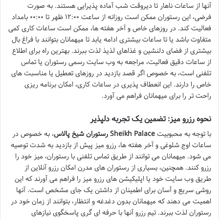
آنها از ساعات ناهار تا دیروقت شب آماده پذیرایی هستند. به صورت
فرضی، این رستوران ممکن است روزانه از ساعت ۱۲:۰۰ ظهر تا ۰۰:۰۰ بامداد
فعالیت کند. در روزهای خاص و آخر هفته ها، ممکن است ساعات کاری کمی
متفاوت باشد یا تا ساعات بیشتری ادامه یابد تا میهمانان بتوانند با فراغ بال
بیشتری از فضای دلنشین و غذاهای لذیذ لذت ببرند. بهترین راه برای اطلاع
از ساعات دقیق فعالیت، مراجعه به وب سایت رسمی رستوران یا تماس
تلفنی است، به خصوص اگر قصد بازدید در روزهای تعطیل یا مناسبت های
خاص را دارند. این انعطاف پذیری در ساعات کاری، امکان برنامه ریزی
راحت تر را برای میهمانان فراهم می آورد.
نحوه رزرو میز: تضمین یک تجربه دلپذیر
با توجه به محبوبیت
رستوران شیخ پالاس Sheikh Palace
، به خصوص در
ساعات اوج شلوغی و آخر هفته ها، رزرو میز پیش از بازدید به شدت توصیه
می شود. میهمانان می توانند از طریق تماس تلفنی با رستوران، میز خود را
رزرو کنند. همچنین، بسیاری از رستوران های مدرن امکان رزرو آنلاین از
طریق وب سایت خود یا اپلیکیشن های رزرو میز را فراهم می آورند که این
روشی سریع و آسان برای اطمینان از داشتن یک جای مشخص است. آنها
اهمیت می دهند که میهمانان بدون دغدغه و انتظار، بتوانند از زمان خود در
رستوران لذت ببرند. تیم رزرو آنها با حرفه ای گری پاسخگوی نیازهای