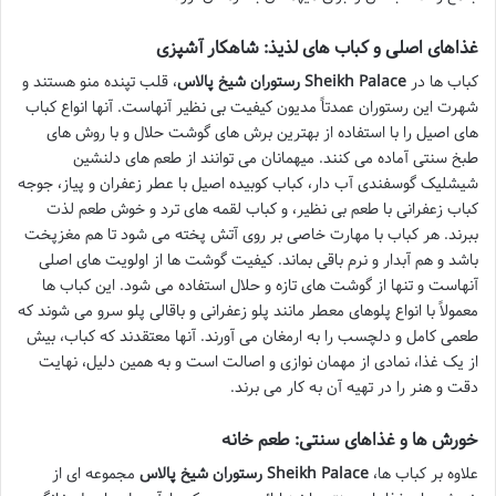
غذاهای اصلی و کباب های لذیذ: شاهکار آشپزی
کباب ها در
رستوران شیخ پالاس Sheikh Palace
، قلب تپنده منو هستند و
شهرت این رستوران عمدتاً مدیون کیفیت بی نظیر آنهاست. آنها انواع کباب
های اصیل را با استفاده از بهترین برش های گوشت حلال و با روش های
طبخ سنتی آماده می کنند. میهمانان می توانند از طعم های دلنشین
شیشلیک گوسفندی آب دار، کباب کوبیده اصیل با عطر زعفران و پیاز، جوجه
کباب زعفرانی با طعم بی نظیر، و کباب لقمه های ترد و خوش طعم لذت
ببرند. هر کباب با مهارت خاصی بر روی آتش پخته می شود تا هم مغزپخت
باشد و هم آبدار و نرم باقی بماند. کیفیت گوشت ها از اولویت های اصلی
آنهاست و تنها از گوشت های تازه و حلال استفاده می شود. این کباب ها
معمولاً با انواع پلوهای معطر مانند پلو زعفرانی و باقالی پلو سرو می شوند که
طعمی کامل و دلچسب را به ارمغان می آورند. آنها معتقدند که کباب، بیش
از یک غذا، نمادی از مهمان نوازی و اصالت است و به همین دلیل، نهایت
دقت و هنر را در تهیه آن به کار می برند.
خورش ها و غذاهای سنتی: طعم خانه
علاوه بر کباب ها،
رستوران شیخ پالاس Sheikh Palace
مجموعه ای از