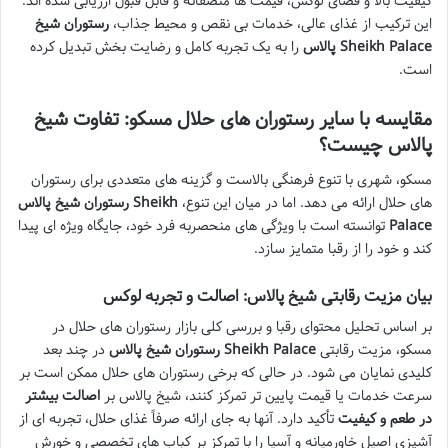
کیفیت بالا و فضای لوکس، قیمت ها منصفانه و قابل قبول ارزیابی شده اند.
این ترکیب از غذای عالی، خدمات بی نقص و محیط جذاب،
رستوران شیخ
پالاس Sheikh Palace
را به یک تجربه کامل و رضایت بخش تبدیل کرده
است.
مقایسه با سایر رستوران های حلال مسکو: تفاوت شیخ
پالاس چیست؟
مسکو، شهری با تنوع فرهنگی بالاست و گزینه های متعددی برای رستوران
های حلال ارائه می دهد. اما در میان این تنوع،
رستوران شیخ پالاس Sheikh
Palace
توانسته است با ویژگی های منحصربه فرد خود، جایگاه ویژه ای پیدا
کند و خود را از رقبا متمایز سازد.
بیان مزیت رقابتی شیخ پالاس: اصالت و تجربه لوکس
بر اساس تحلیل محتوای رقبا و بررسی کلی بازار رستوران های حلال در
مسکو، مزیت رقابتی
رستوران شیخ پالاس Sheikh Palace
در چند بعد
کلیدی نمایان می شود. در حالی که برخی رستوران های حلال ممکن است بر
سرعت خدمات یا قیمت پایین تر تمرکز کنند، شیخ پالاس بر
اصالت بیشتر
در طعم و کیفیت
تأکید دارد. آنها به جای ارائه صرفاً غذای حلال، تجربه ای از
آشپزی اصیل خاورمیانه و آسیا را با تمرکز بر کباب های تخصصی و خورش