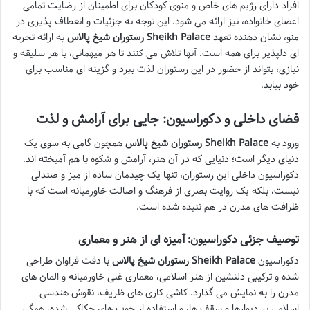
افراد دارای رژیم های خاص و منوی کودکان برای اطمینان از رضایت تمامی
اعضای خانواده، نیز ارائه می شود. این توجه به جزئیات و انعطاف پذیری در
منو، نشان دهنده تعهد
رستوران شیخ پالاس Sheikh Palace
به ارائه تجربه
ای دلپذیر برای همه است. آنها تلاش می کنند تا هر میهمانی، با هر سلیقه و
نیازی، بتواند از حضور در این رستوران لذت ببرد و گزینه ای مناسب برای
خود بیابد.
فضای داخلی و دکوراسیون: جایی برای آرامش و لذت
ورود به
رستوران شیخ پالاس Sheikh Palace
همچون گامی به سوی یک
دنیای دیگر است؛ دنیایی که در آن هنر، آرامش و شکوه با هم آمیخته اند.
دکوراسیون داخلی این رستوران، تنها یک چیدمان ساده از میز و صندلی
نیست، بلکه یک روایت بصری از فرهنگ و اصالت خاورمیانه است که با
ظرافت های مدرن در هم تنیده شده است.
توصیف جزئی دکوراسیون: آمیزه ای از هنر و معماری
دکوراسیون
رستوران شیخ پالاس Sheikh Palace
با دقت فراوان طراحی
شده و ترکیبی دلنشین از هنر اسلامی، معماری غنی خاورمیانه و المان های
مدرن را به نمایش می گذارد. کاشی کاری های ظریف، نقوش هندسی
اسلامی بر دیوارها و سقف ها، و استفاده از چوب های حکاکی شده، همگی