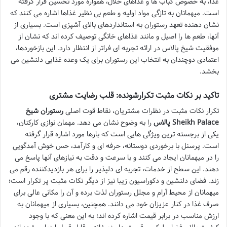
غذا، به خصوص کباب ها و غذاهای حلال، همواره مورد تحسین قرار گرفته
است. میهمانان به تازگی مواد اولیه و طعم بی نظیر غذاها اشاره می کنند که
نشان دهنده تعهد رستوران به استانداردهای بالای آشپزی است. بسیاری از
آنها، طعم ها را اصیل و مانند غذاهای خانگی توصیف کرده اند که نشان از
موفقیت شیخ پالاس در ارائه تجربه ای فراتر از انتظار دارد. این بازخوردها،
اعتمادی دوچندان به انتخاب این رستوران برای یک وعده غذایی دلنشین می
بخشد.
تاکید بر نکات مثبت تکرارشونده: قلب رضایت مشتری
تکرار نکات مثبت در نظرات مشتریان، نقاط قوت اصلی
رستوران شیخ
پالاس Sheikh Palace
را به وضوح نشان می دهد. مهمان نوازی کارکنان،
یکی از برجسته ترین ویژگی هایی است که بارها مورد اشاره قرار گرفته
است. پرسنل با برخوردی دوستانه، حرفه ای و کارآمد، حس خوش آمدگویی
را در میهمانان ایجاد می کنند و با سرعت و دقت به نیازهای آنها پاسخ می
دهند. این سطح از خدمات، تجربه ای دلپذیر را برای هر بازدیدکننده رقم می
زند. فضای دلنشین و دکوراسیون زیبا نیز از دیگر نکات مثبت پر تکرار است؛
میهمانان از محیط آرام و مجلل رستوران لذت برده و آن را مکانی عالی برای
صرف غذا در کنار عزیزان خود می دانند. همچنین، بسیاری از میهمانان به
ارزش مناسب در برابر قیمت اشاره کرده اند؛ به این معنی که با وجود