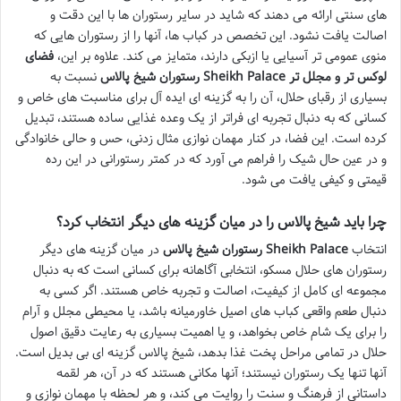
های سنتی ارائه می دهند که شاید در سایر رستوران ها با این دقت و
اصالت یافت نشود. این تخصص در کباب ها، آنها را از رستوران هایی که
منوی عمومی تر آسیایی یا ازبکی دارند، متمایز می کند. علاوه بر این،
فضای
لوکس تر و مجلل تر
رستوران شیخ پالاس Sheikh Palace
نسبت به
بسیاری از رقبای حلال، آن را به گزینه ای ایده آل برای مناسبت های خاص و
کسانی که به دنبال تجربه ای فراتر از یک وعده غذایی ساده هستند، تبدیل
کرده است. این فضا، در کنار مهمان نوازی مثال زدنی، حس و حالی خانوادگی
و در عین حال شیک را فراهم می آورد که در کمتر رستورانی در این رده
قیمتی و کیفی یافت می شود.
چرا باید شیخ پالاس را در میان گزینه های دیگر انتخاب کرد؟
انتخاب
رستوران شیخ پالاس Sheikh Palace
در میان گزینه های دیگر
رستوران های حلال مسکو، انتخابی آگاهانه برای کسانی است که به دنبال
مجموعه ای کامل از کیفیت، اصالت و تجربه خاص هستند. اگر کسی به
دنبال طعم واقعی کباب های اصیل خاورمیانه باشد، یا محیطی مجلل و آرام
را برای یک شام خاص بخواهد، و یا اهمیت بسیاری به رعایت دقیق اصول
حلال در تمامی مراحل پخت غذا بدهد، شیخ پالاس گزینه ای بی بدیل است.
آنها تنها یک رستوران نیستند؛ آنها مکانی هستند که در آن، هر لقمه
داستانی از فرهنگ و سنت را روایت می کند، و هر لحظه با مهمان نوازی و