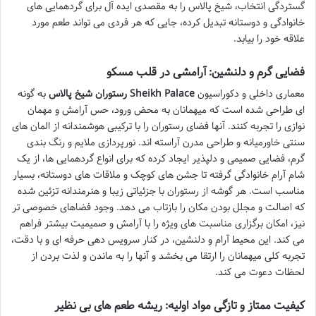
گستردگی انتخاب، شیخ پالاس را به مقصدی ایده آل برای گردهمایی های
خانوادگی و دوستانه تبدیل کرده، جایی که هر فردی می تواند طعم مورد
علاقه خود را بیابد.
فضایی گرم و دلنشین: آرامشی در قلب مسکو
معماری داخلی و دکوراسیون
رستوران شیخ پالاس Sheikh Palace
به گونه
ای طراحی شده است که میهمانان به محض ورود، حس آرامش و مهمان
نوازی را تجربه کنند. آنها فضای رستوران را با ترکیبی هوشمندانه از المان های
سنتی خاورمیانه و طراحی مدرن آراسته اند. نورپردازی ملایم و رنگ بندی
گرم، فضایی صمیمی و دلپذیر ایجاد کرده که برای انواع گردهمایی ها، از یک
شام آرام خانوادگی گرفته تا جشن های کوچک و ملاقات های دوستانه، بسیار
مناسب است. هر گوشه از رستوران با جزئیاتی زیبا و هنرمندانه تزئین شده
که اصالت و مجلل بودن مکان را بازتاب می دهد. وجود فضاهای خصوصی تر
نیز، امکان برگزاری مناسبت های ویژه را با آرامش و صمیمیت بیشتر فراهم
می کند. این محیط آرام و دلنشین، در کنار سرویس دهی حرفه ای و با دقت،
تجربه کلی میهمانان را ارتقا می بخشد و آنها را به ماندن و لذت بردن از
لحظات دعوت می کند.
کیفیت ممتاز و تازگی مواد اولیه: ریشه طعم های بی نظیر