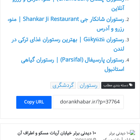
آنلاین
رستوران شانکار جی Shankar Ji Restaurant | منو،
رزرو و آدرس
رستوران Gökyüzü | بهترین رستوران غذای ترکی در
لندن
رستوران پارسیفال (Parsifal) | رستوران گیاهی
استانبول
رستوران
گردشگری
دسته بندی مطلب
Copy URL
۱۰ دیدنی برتر خیابان آربات مسکو و اطراف آن
20/04/1405