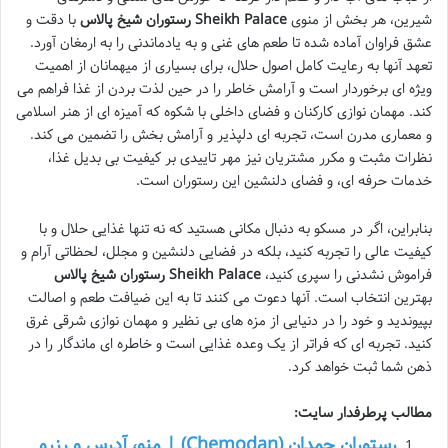
شیرین، هر بخش از منوی
رستوران شیخ پالاس Sheikh Palace
با دقت و
عشق فراوان آماده شده تا طعم های غنی و به یادماندنی را به ارمغان آورد.
تعهد آنها به رعایت کامل اصول حلال، برای بسیاری از میهمانان از اهمیت
ویژه ای برخوردار است و آرامش خاطر را در حین لذت بردن از غذا فراهم می
کند. مهمان نوازی کارکنان و فضای داخلی با شکوه که آمیزه ای از هنر اسلامی
و معماری مدرن است، تجربه ای دلپذیر و آرامش بخش را تضمین می کند.
نظرات مثبت و مکرر مشتریان نیز مهر تاییدی بر کیفیت بی بدیل غذا،
خدمات حرفه ای، و فضای دلنشین این رستوران است.
بنابراین، اگر در مسکو به دنبال مکانی هستید که نه تنها غذایی حلال و با
کیفیت عالی را تجربه کنید، بلکه در فضایی دلنشین و مجلل، لحظاتی آرام و
فراموش نشدنی را سپری کنید،
رستوران شیخ پالاس Sheikh Palace
بهترین انتخاب است. آنها دعوت می کنند تا به این ضیافت طعم و اصالت
بپیوندید و خود را در دنیایی از مزه های بی نظیر و مهمان نوازی شرقی غرق
کنید. تجربه ای که فراتر از یک وعده غذایی است و خاطره ای ماندگار را در
ذهن شما ثبت خواهد کرد.
مطالب پرطرفدار سایت:
رستوران چمدان (Chemodan) | منو، آدرس و رزرو