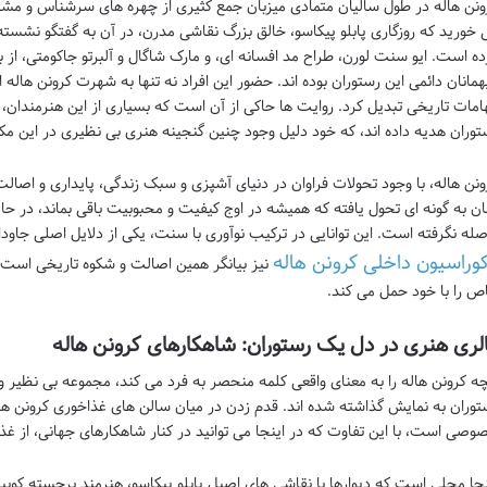
ونن هاله در طول سالیان متمادی میزبان جمع کثیری از چهره های سرشناس و مشه
 خورید که روزگاری پابلو پیکاسو، خالق بزرگ نقاشی مدرن، در آن به گفتگو نشسته ی
ده است. ایو سنت لورن، طراح مد افسانه ای، و مارک شاگال و آلبرتو جاکومتی، از ب
همانان دائمی این رستوران بوده اند. حضور این افراد نه تنها به شهرت کرونن هاله ا
هامات تاریخی تبدیل کرد. روایت ها حاکی از آن است که بسیاری از این هنرمندان، آثا
توران هدیه داده اند، که خود دلیل وجود چنین گنجینه هنری بی نظیری در این م
ونن هاله، با وجود تحولات فراوان در دنیای آشپزی و سبک زندگی، پایداری و اصال
ان به گونه ای تحول یافته که همیشه در اوج کیفیت و محبوبیت باقی بماند، در ح
صله نگرفته است. این توانایی در ترکیب نوآوری با سنت، یکی از دلایل اصلی جاو
وراسیون داخلی کرونن هاله
نیز بیانگر همین اصالت و شکوه تاریخی است، 
ص را با خود حمل می کند.
لری هنری در دل یک رستوران: شاهکارهای کرونن هاله
چه کرونن هاله را به معنای واقعی کلمه منحصر به فرد می کند، مجموعه بی نظیر و
توران به نمایش گذاشته شده اند. قدم زدن در میان سالن های غذاخوری کرونن هال
وصی است، با این تفاوت که در اینجا می توانید در کنار شاهکارهای جهانی، از غذا
نجا محلی است که دیوارها با نقاشی های اصیل پابلو پیکاسو، هنرمند برجسته کوبی