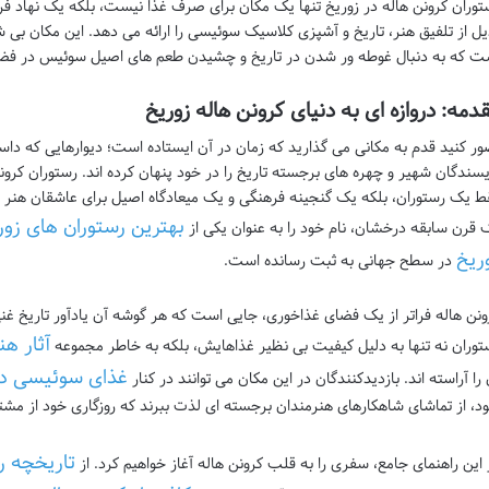
توران کرونن هاله در زوریخ تنها یک مکان برای صرف غذا نیست، بلکه یک نهاد ف
یل از تلفیق هنر، تاریخ و آشپزی کلاسیک سوئیسی را ارائه می دهد. این مکان 
ت که به دنبال غوطه ور شدن در تاریخ و چشیدن طعم های اصیل سوئیس در فض
دمه: دروازه ای به دنیای کرونن هاله زوریخ
ور کنید قدم به مکانی می گذارید که زمان در آن ایستاده است؛ دیوارهایی که داس
ط یک رستوران، بلکه یک گنجینه فرهنگی و یک میعادگاه اصیل برای عاشقان هنر و
بهترین رستوران های زور
 قرن سابقه درخشان، نام خود را به عنوان یکی از
ریخ
در سطح جهانی به ثبت رسانده است.
ونن هاله فراتر از یک فضای غذاخوری، جایی است که هر گوشه آن یادآور تاریخ غ
آثار هن
توران نه تنها به دلیل کیفیت بی نظیر غذاهایش، بلکه به خاطر مجموعه
غذای سوئیسی در
 را آراسته اند. بازدیدکنندگان در این مکان می توانند در کنار
د، از تماشای شاهکارهای هنرمندان برجسته ای لذت ببرند که روزگاری خود از مشتر
تاریخچه ر
 این راهنمای جامع، سفری را به قلب کرونن هاله آغاز خواهیم کرد. از