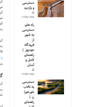
کر
دسترسی
می
و بازدید
کر
27/06/1404
می
ال
راه های
رس
دسترسی
به شهر
از
کر
فرودگاه
زم
جودپور |
فا
راهنمای
دک
کامل و
خا
آسان
27/06/1404
گا
دسترسی
آن
به تالاب
رس
خورخورا
خص
ن |
راهنمای
ای