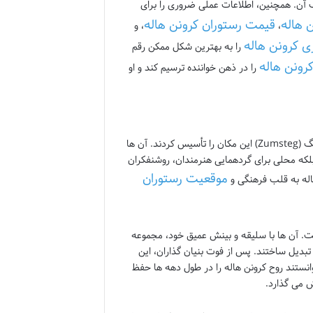
آن. همچنین، اطلاعات عملی ضروری را برای
 هاله
قیمت رستوران کرونن هاله
،
، و
ی کرونن هاله
را به بهترین شکل ممکن رقم
رونن هاله
را در ذهن خواننده ترسیم کند و او
داستان کرونن هاله در سال 1924 آغاز شد، زمانی که خانم هولدا و آقای گوستاو زومتگ (Zumsteg) این مکان را تأسیس کردند. آن ها
 بلکه محلی برای گردهمایی هنرمندان، روشنفکران
موقعیت رستوران
اله به قلب فرهنگی و
. آن ها با سلیقه و بینش عمیق خود، مجموعه
ه تبدیل ساختند. پس از فوت بنیان گذاران، این
انستند روح کرونن هاله را در طول دهه ها حفظ
ش می گذارد.