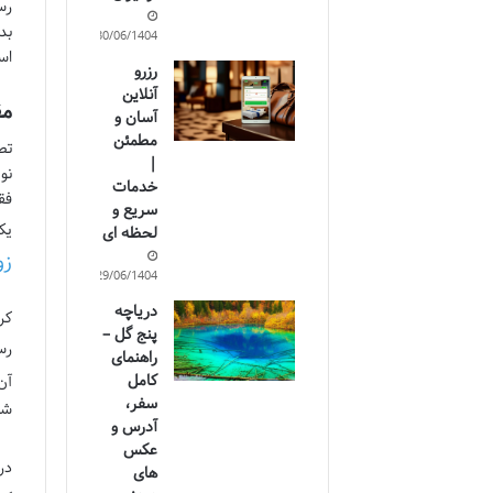
رس
بد
30/06/1404
اس
رزرو
آنلاین
مق
آسان و
مطمئن
تص
|
خدمات
فق
سریع و
یک
لحظه ای
زو
29/06/1404
دریاچه
کر
پنج گل –
رس
راهنمای
کامل
آن
سفر،
شو
آدرس و
عکس
در
های