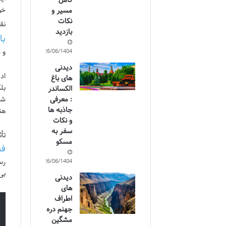
کامل
خو
مسیر و
نکات
نق
بازدید
با
و 
26/06/1404
دیدنی
اد
های باغ
بل
الکساندر
: معرفی
شا
جاذبه ها
هن
و نکات
سفر به
تأ
مسکو
فض
رس
26/06/1404
بی
دیدنی
های
اطراف
جهنم دره
مشگین