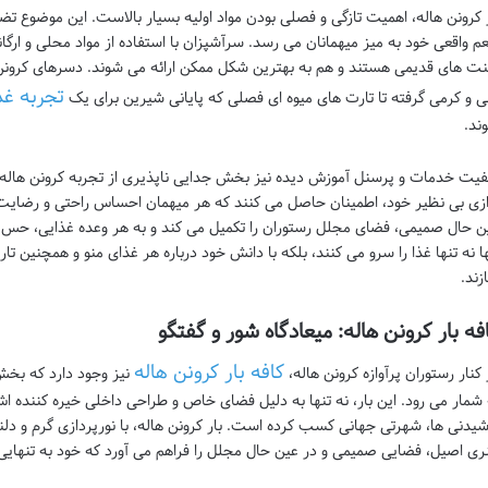
 کرونن هاله، اهمیت تازگی و فصلی بودن مواد اولیه بسیار بالاست. این موضوع تضم
م واقعی خود به میز میهمانان می رسد. سرآشپزان با استفاده از مواد محلی و ارگا
ت های قدیمی هستند و هم به بهترین شکل ممکن ارائه می شوند. دسرهای کرونن
تجربه غذ
ی و کرمی گرفته تا تارت های میوه ای فصلی که پایانی شیرین برای یک
ند.
فیت خدمات و پرسنل آموزش دیده نیز بخش جدایی ناپذیری از تجربه کرونن هاله ا
ازی بی نظیر خود، اطمینان حاصل می کنند که هر میهمان احساس راحتی و رضای
ن حال صمیمی، فضای مجلل رستوران را تکمیل می کند و به هر وعده غذایی، حس ی
ها نه تنها غذا را سرو می کنند، بلکه با دانش خود درباره هر غذای منو و همچنین تار
زند.
فه بار کرونن هاله: میعادگاه شور و گفتگو
کافه بار کرونن هاله
 کنار رستوران پرآوازه کرونن هاله،
نیز وجود دارد که بخش 
 شمار می رود. این بار، نه تنها به دلیل فضای خاص و طراحی داخلی خیره کننده ا
شیدنی ها، شهرتی جهانی کسب کرده است. بار کرونن هاله، با نورپردازی گرم و دلن
ری اصیل، فضایی صمیمی و در عین حال مجلل را فراهم می آورد که خود به تنهای