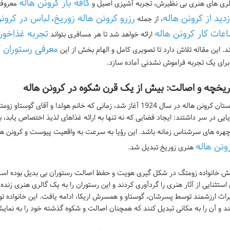
کافه بار کرونن هاله
لری های هنری بی نظیرش، تجربه آشپزی اصیل و
معروف 
زدید از کرونن هاله
رزرو کرونن هاله زوریخ
لباس در کرونن
، از جمله
،
عات کار کرونن هاله
تجربه غذاخور
ارائه خواهد شد تا هر مسافری بتواند
معرفی رستوران ک
ند. این مقاله تلاش دارد تا تصویری کامل و الهام بخش از این
 برای یک تجربه فراموش نشدنی آماده سازد.
ریخچه و اصالت: بیش از یک قرن شکوه در کرونن هاله
یایی در سر داشتند: ایجاد فضایی که نه تنها به ارائه غذاهای لذیذ اختصاص یابد،
چهره های سرشناس زمانه باشد. این رؤیا به سرعت به واقعیت پیوست و کرونن ه
ونن هاله
هنری زوریخ تبدیل شد.
ش خانواده زومتگ در شکل گیری هویت و حفظ اصالت رستوران بی بدیل بوده است
 استثنایی از آثار هنری را گردآوری کردند و این رستوران را به یک گالری هنری زند
راث ارزشمند توسط پسرشان، گوستاو و همسرش اریكا، ادامه یافت. این خانواده تو
ند و آن را به مکانی تبدیل کنند که همچنان اصالت و شکوه گذشته خود را به نمای