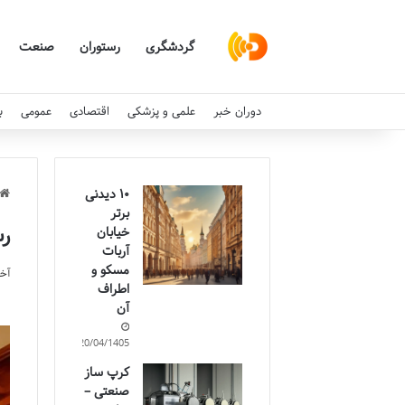
گردشگری
رستوران
صنعت
دوران خبر
علمی و پزشکی
اقتصادی
عمومی
ب
۱۰ دیدنی
برتر
رس
خیابان
آربات
مسکو و
آخری
اطراف
آن
20/04/1405
کرپ ساز
صنعتی –