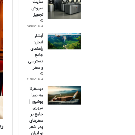
سایت
سروش
تجهیز
24/08/1404
آبشار
آنجل:
راهنمای
جامع
دسترسی
و سفر
31/06/1404
دوسفرنا
مه نیما
یوشیج |
مروری
جامع بر
سفرهای
رس
پدر شعر
نو ایران