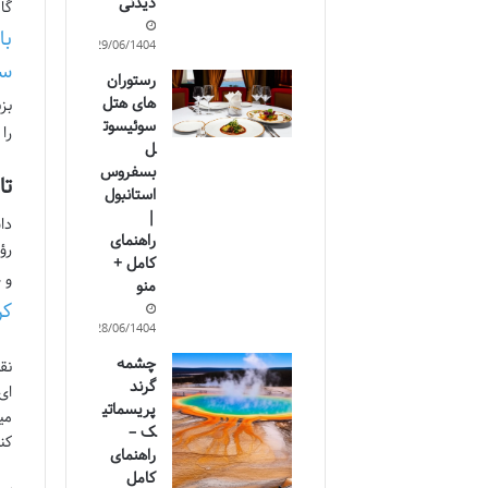
دیدنی
گا
با
29/06/1404
سا
رستوران
های هتل
بز
سوئیسوت
را
ل
بسفروس
تا
استانبول
|
راهنمای
رؤ
کامل +
و 
منو
کر
28/06/1404
چشمه
نق
گرند
ای
پریسماتی
می
ک –
کن
راهنمای
کامل