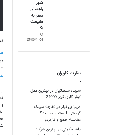
شهر |
راهنمای
سفر به
طبیعت
بکر
تج
25/06/1404
من
مو
طو
نظرات کاربران
غذ
سپیده سلطانیان
در
بهترین مدل
کولر گازی گری 24000
که
فریبا بی نیاز
در
تفاوت سینک
ان
گرانیتی با استیل چیست؟
صی
مقایسه جامع و کاربردی
شو
دایه حکمتی
در
بهترین شرکت