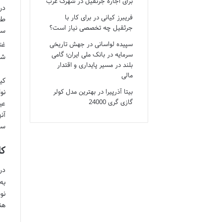
برای اجاره جرثقیل در شهرک غرب
در
فریبرز کیانی
در
برای کار با
طع
جرثقیل چه تخصصی نیاز است؟
سن
غن
سپیده لواسانی
در
جهش تاریخی
سرمایه در بانک ملی ایران؛ گامی
شو
بلند در مسیر پایداری و اقتدار
مالی
کی
نو
بیتا آذرپیرا
در
بهترین مدل کولر
گازی گری 24000
عی
آن
سا
کا
در
به
نو
هن