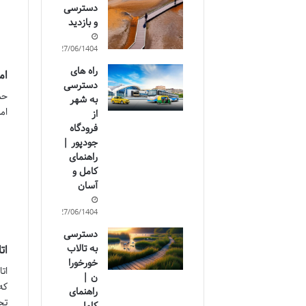
دسترسی
و بازدید
27/06/1404
راه های
ام
دسترسی
حم
به شهر
ام
از
فرودگاه
جودپور |
راهنمای
کامل و
آسان
27/06/1404
دسترسی
به تالاب
ات
خورخورا
ن |
که
راهنمای
تج