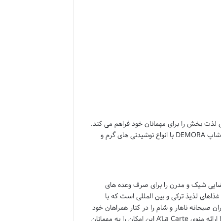
ای لذت بخش را برای مهمانان خود فراهم می کند.
رستوران MORE DEL GUSTO با منوی متنوعی از غذاهای ترکی و بین المللی و کافی شاپ DEMORA با انواع نوشیدنی های گرم و
MORE DE در هتل دمورا آنکارا با ظرفیت پذیرایی از 100 نفر فضایی شیک و مدرن را برای صرف وعده های
ذاهای لذیذ ترکی و بین المللی است که با
ران صبحانه ناهار و شام را در کنار همراهان خود
میل کرده و از طعم های بی نظیر غذاها لذت ببرند. رستوران MORE DEL GUSTO با ارائه منوی A’La Carte این امکان را به مهمانان