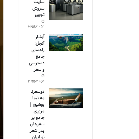
سایت
سروش
تجهیز
24/08/1404
آبشار
آنجل:
راهنمای
جامع
دسترسی
و سفر
31/06/1404
دوسفرنا
مه نیما
یوشیج |
مروری
جامع بر
سفرهای
پدر شعر
نو ایران