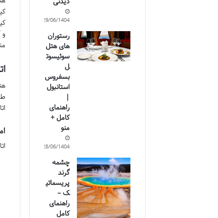
هت
دیدنی
کی
29/06/1404
کی
و 
رستوران
من
های هتل
سوئیسوت
ل
ات
بسفروس
هت
استانبول
طر
|
راهنمای
ات
کامل +
منو
ام
ات
28/06/1404
چشمه
گرند
پریسماتی
ک –
راهنمای
کامل