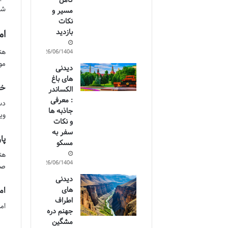
کامل
شه
مسیر و
نکات
بازدید
ام
هت
26/06/1404
مو
دیدنی
های باغ
خد
الکساندر
: معرفی
دس
جاذبه ها
وی
و نکات
سفر به
پا
مسکو
هت
26/06/1404
صورت 24 ساعته تحت ن
دیدنی
ام
های
اطراف
ام
جهنم دره
مشگین