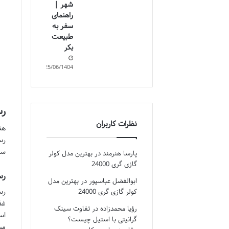
شهر |
راهنمای
سفر به
طبیعت
بکر
25/06/1404
رست
نظرات کاربران
هت
سر
پارسا هنرمند
در
بهترین مدل کولر
گازی گری 24000
رستور
ابوالفضل عباسپور
در
بهترین مدل
کولر گازی گری 24000
غذ
رؤیا محمدزاده
در
تفاوت سینک
اس
گرانیتی با استیل چیست؟