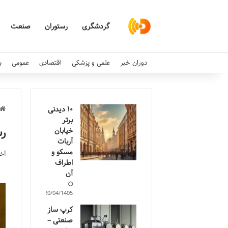
گردشگری
رستوران
صنعت
دوران خبر
علمی و پزشکی
اقتصادی
عمومی
ب
۱۰ دیدنی
برتر
رس
خیابان
آربات
مسکو و
آخری
اطراف
آن
20/04/1405
کرپ ساز
صنعتی –