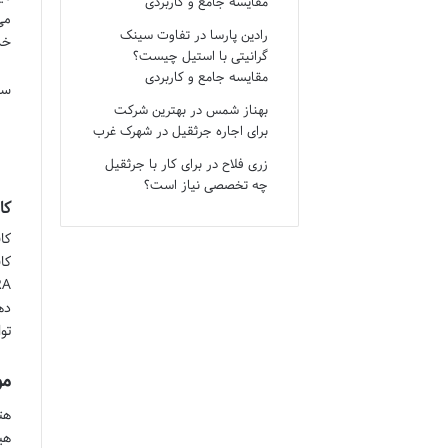
مقایسه جامع و کاربردی
می
رادین پارسا
در
تفاوت سینک
خد
گرانیتی با استیل چیست؟
مقایسه جامع و کاربردی
ساعات
بهناز شمس
در
بهترین شرکت
برای اجاره جرثقیل در شهرک غرب
زری فلاح
در
برای کار با جرثقیل
چه تخصصی نیاز است؟
کاف
کا
ده
تو
مو
هت
هی