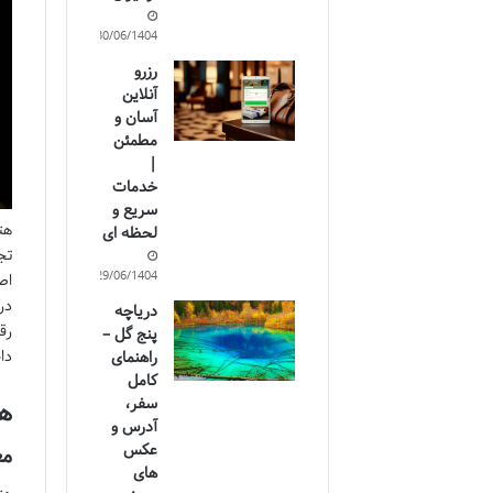
30/06/1404
رزرو
آنلاین
آسان و
مطمئن
|
خدمات
سریع و
هت
لحظه ای
تج
29/06/1404
اص
در
دریاچه
رق
پنج گل –
دا
راهنمای
کامل
سفر،
هت
آدرس و
عکس
مع
های