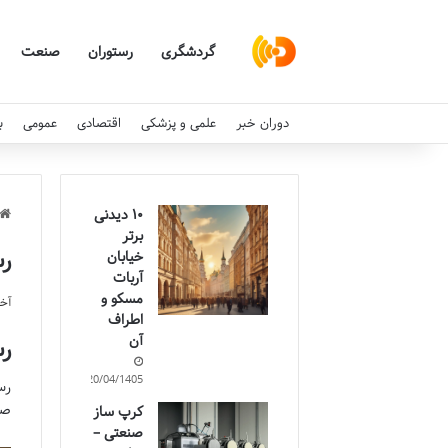
گردشگری
رستوران
صنعت
دوران خبر
علمی و پزشکی
اقتصادی
عمومی
ب
۱۰ دیدنی
برتر
رستو
خیابان
آربات
مسکو و
آخری
اطراف
آن
رستو
20/04/1405
رس
صم
کرپ ساز
صنعتی –