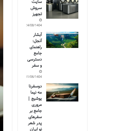
سایت
سروش
تجهیز
24/08/1404
آبشار
آنجل:
راهنمای
جامع
دسترسی
و سفر
31/06/1404
دوسفرنا
مه نیما
یوشیج |
مروری
جامع بر
سفرهای
پدر شعر
نو ایران