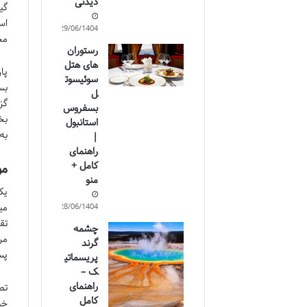
دیدنی
گی
اس
29/06/1404
مح
رستوران
های هتل
پا
سوئیسوت
بس
ل
گز
بسفروس
بخ
استانبول
به
|
راهنمای
کامل +
مو
منو
یک
می
28/06/1404
تق
چشمه
مر
گرند
پس
پریسماتی
ک –
راهنمای
تص
کامل
خس