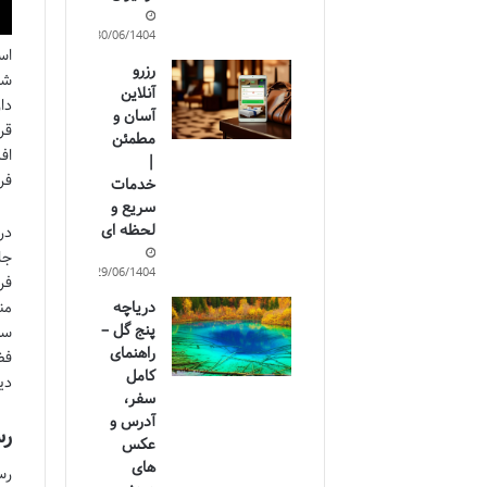
30/06/1404
اس
رزرو
شه
آنلاین
دا
آسان و
قر
مطمئن
اف
|
فر
خدمات
سریع و
لحظه ای
جا
29/06/1404
فر
دریاچه
من
پنج گل –
سف
راهنمای
فض
کامل
دی
سفر،
آدرس و
رس
عکس
های