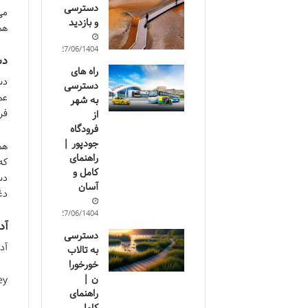
دسترسی
و بازدید
هم
27/06/1404
دس
راه های
دس
دسترسی
عم
به شهر
فر
از
فرودگاه
جودپور |
هم
راهنمای
که
کامل و
دس
آسان
دغ
27/06/1404
آد
دسترسی
آدرس
به تالاب
خورخورا
ن |
ey
راهنمای