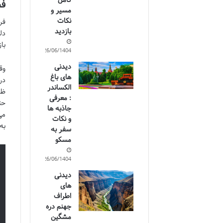
کامل
فض
مسیر و
نکات
بازدید
دل
با
26/06/1404
دیدنی
وق
های باغ
در
الکساندر
ظر
: معرفی
حت
جاذبه ها
می
و نکات
به
سفر به
مسکو
26/06/1404
دیدنی
های
اطراف
جهنم دره
مشگین