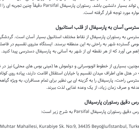
می تواند بسیار دلنشین باشد. رستوران پارسیفا
واره مورد توجه قرار گرفته است.
ترسی آسان به پارسیفال از قلب استانبول
ترسی به رستوران پارسیفال از نقاط مختلف استانبول بسیار آسان است. گردشگرا
ومی گسترده شهر به راحتی به این منطقه برسند. ایستگاه متروی تقسیم در فاصله بس
اهم می آورد که از هر نقطه ای از شهر به آسانی به پارسیفال دسترسی پیدا کنید.
چنین، بسیاری از خطوط اتوبوسرانی و دولموش ها (مینی بوس های محلی) نیز در نز
 در هتل های اطراف میدان تقسیم یا خیابان استقلال اقامت دارند، پیاده روی کوتاه
ترسی راحت، پارسیفال را به گزینه ای بی نظیر برای تمام مسافران، به ویژه گیاهخ
دغه و صرف زمان زیاد، از یک وعده غذایی لذت ببرند.
رس دقیق رستوران پارسیفال
 دقیق رستوران پارسیفال Parsifal به شرح زیر است:
 Muhtar Mahallesi, Kurabiye Sk. No:9, 34435 Beyoğlu/İstanbul, Turk