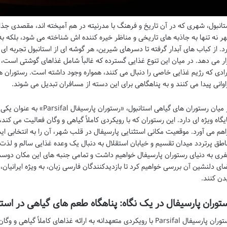
تانبول، شهری که در آن تاریخ و فرهنگ با مدرنیته در هم آمیخته اند، مقصدی ج
ر نه تنها به جاذبه های تاریخی و مناظر خیره کننده اش شناخته می شود، بلکه 
رد. از کباب های آبدار گرفته تا دسرهای شیرین، هر گوشه ای از استانبول تجربه ا
ار می دهد. در میان این تنوع غذایی گسترده که غالباً شامل غذاهای گوشتی است، 
رادی که رژیم غذایی خاصی را دنبال می کنند، همواره وجود داشته است. رستورا
اوانی پیدا می کنند و به پناهگاهی برای این دسته از مسافران تبدیل می شوند.
در میان رستوران های گیاهی استان
یگاه ویژه ای دارد. این رستوران که با رویکردی کاملاً گیاهی و وگان فعالیت می ک
اهم می آورد. موقعیت مکانی استثنایی پارسیفال در قلب شهر، آن را به انتخابی ا
اطق پرتردد میدان تقسیم و خیابان استقلال به دنبال یک وعده غذایی سالم و لذ
ری به دنیای رستوران پارسیفال خواهیم داشت و تمامی جنبه های این مکان دوست 
ای دلنشین آن بررسی خواهیم کرد تا بازدیدکنندگان فارسی زبان، به ویژه ایرانیان،
دن کنند.
توران پارسیفال در یک نگاه: پناهگاه طعم های گیاهی در استا
رستوران پارسیفال Parsifal با رویکردی متعهدانه به ارائه غذاهای کاملاً 