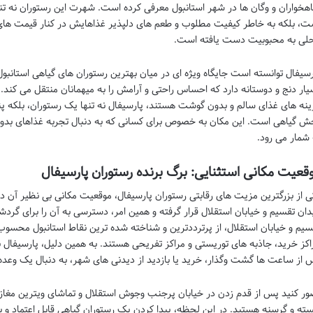
اهخواران و وگان ها در شهر استانبول معرفی کرده است. شهرت این رستوران نه تنه
ت، بلکه به خاطر کیفیت مطلوب و طعم های دلپذیر غذاهایش در کنار قیمت های
لی به محبوبیت دست یافته است.
رسیفال توانسته است جایگاه ویژه ای در میان بهترین رستوران های گیاهی استان
یار دنج و دوستانه دارد که احساس راحتی و آرامش را به میهمانان منتقل می کند. ب
ینه های غذای سالم و بدون گوشت هستند، پارسیفال نه تنها یک رستوران، بلکه 
ش گیاهی است. این مکان به خصوص برای کسانی که به دنبال تجربه غذاهای بد
 شمار می رود.
قعیت مکانی استثنایی: برگ برنده رستوران پارسیفال
ی از بزرگترین مزیت های رقابتی رستوران پارسیفال، موقعیت مکانی بی نظیر آن د
دان تقسیم و خیابان استقلال قرار گرفته و همین امر، دسترسی به آن را برای گردش
سیم و خیابان استقلال، از پرترددترین و شناخته شده ترین نقاط استانبول محسوب 
اکز خرید، جاذبه های توریستی و مراکز تفریحی هستند. به همین دلیل، پارسیفال 
 از ساعت ها گشت وگذار، خرید یا بازدید از دیدنی های شهر، به دنبال یک وعده
ور کنید پس از قدم زدن در خیابان پرجنب وجوش استقلال و تماشای ویترین مغازه ها
ته و گرسنه هستید. در این لحظه، پیدا کردن یک رستوران گیاهی قابل اعتماد و ب