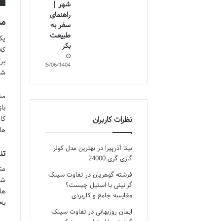
شهر |
راهنمای
من
سفر به
طبیعت
بکر
که
بر
25/06/1404
شا
من
با
کا
نظرات کاربران
ها
بیتا آذرپیرا
در
بهترین مدل کولر
تن
گازی گری 24000
فرشته گوهریان
در
تفاوت سینک
شو
گرانیتی با استیل چیست؟
ها
مقایسه جامع و کاربردی
به
ایمان روزبهانی
در
تفاوت سینک