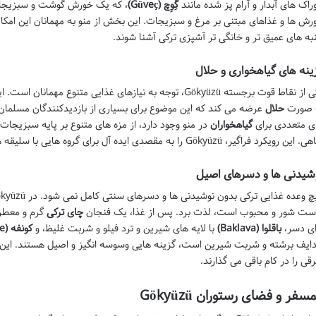
راک های آبدار و آرام پز شده مانند
گِوِچ (Güveç)
، که یک خورش گوشت و سبزیجات 
رش ها و غذاهای مبتنی بر مرغ و سبزیجات. این بخش از منو به مهمانان این امکان 
به های عمیق تر و خانگی تر آشپزی ترکی آشنا شوند.
ینه های گیاهخواری و حلال
یکی از نقاط قوت برجسته Gökyüzü، توجه به نیازهای غذایی متنوع
 صورت
حلال
عرضه می کند که این موضوع برای بسیاری از بازدیدکنندگان مسلمان 
ی متعددی برای
گیاهخواران
در منو وجود دارد، از مزه های متنوع بر پایه سبزیجات
ن رویکرد فراگیر، Gökyüzü را به مقصدی ایده آل برای گروه هایی با سلیقه ها و رژیم های غذایی متفاوت تبدیل کرده است.
شیدنی ها و دسرهای اصیل
 وعده غذایی ترکی بدون نوشیدنی ها و دسرهای سنتی کامل نمی شود. در Gökyüzü، می توان از
ست شور و محبوب است، لذت برد. پس از غذا، یک فنجان
چای ترکی
گرم و معطر،
ای دسر،
باقلوا (Baklava)
با لایه های شیرین و ترد فیلو و شربت غلیظ، و
کونفه (Künefe)
دایف برشته و شربت شیرین است، گزینه هایی وسوسه انگیز و اصیل هستند. این
قی را در کام باقی می گذارند.
مسفر و فضای رستوران Gökyüzü