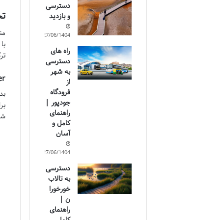
دسترسی
تج
و بازدید
27/06/1404
با
راه های
ترکی ا
دسترسی
به شهر
tter
از
فرودگاه
بد
جودپور |
بر
راهنمای
شا
کامل و
آسان
27/06/1404
دسترسی
به تالاب
خورخورا
ن |
راهنمای