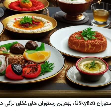
Gökyüzü، بهترین رستوران های غذای ترکی در لندن