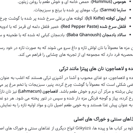
هوموس (Hummus)
: حمص خامه ای و خوش طعم با روغن زیتون.
سارما (Sarma)
: برگ موهای پر شده با برنج و سبزیجات.
ایچلی کوفته (Içli Köfte)
: کوفته های برغلی سرخ شده پر شده با گوشت چرخ ک
فلفل سرخ شده (Red Pepper Paste)
: خمیر فلفل دلمه ای قرمز که با ادوی
سالاد بادمجان (Baba Ghanoush)
: بادمجان کبابی له شده که با طحینه و
ن مزه ها معمولاً با نان لواش تازه و داغ سرو می شوند که به صورت تازه در خود 
حصربه فرد دارد که مجموعه ای از تجربه های چشایی را فراهم می کند.
ده و لاهماجون: نان های پیتزا مانند ترکی
ده و لاهماجون، دو غذای محبوب و آشنا در آشپزی ترکی هستند که اغلب به عنوان
ضی شکلی است که معمولاً با گوشت چرخ کرده، پنیر، سبزیجات یا تخم مرغ پر می 
یش برشته و مرکز آن نرم و خوش طعم باشد.
لاهماجون (Lahmacun)
نیز نان ناز
خ کرده، پیاز و گوجه فرنگی مزه دار شده و سپس در تنور پخته می شود. هر دو غذ
 به عنوان پیش غذا هستند و به خوبی طعم اصیل نان و مواد اولیه تازه را به نمایش 
اهای سنتی و خوراک های اصلی
علاوه بر کباب ها و پیده ها، Gökyüzü انواع دیگری از غذاهای سنت