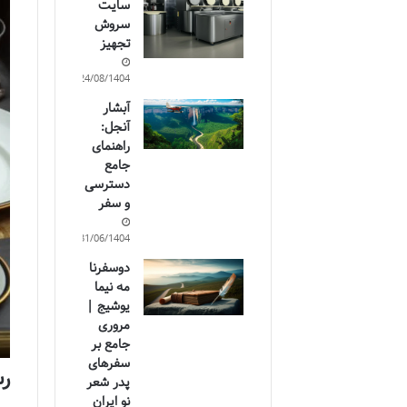
سایت
سروش
تجهیز
24/08/1404
آبشار
آنجل:
راهنمای
جامع
دسترسی
و سفر
31/06/1404
دوسفرنا
مه نیما
یوشیج |
مروری
جامع بر
سفرهای
رستوران 
پدر شعر
نو ایران