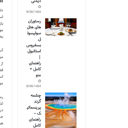
kyüzü
دیدنی
29/06/1404
رستوران
های هتل
مو
سوئیسوت
به
ل
بسفروس
استانبول
|
راهنمای
از
کامل +
فض
منو
مه
28/06/1404
چشمه
گرند
پریسماتی
در
ک –
جز
راهنمای
هر
کامل