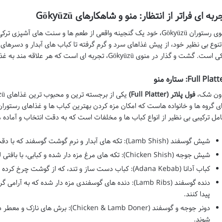
ربه ای فراتر از انتظار: منو و شاهکارهای Gökyüzü
منوی رستوران Gökyüzü، خود یک گنجینه واقعی از طعم ها و سنت های آش
 تنوع بی نظیر خود، از پیش غذاهای سرد و گرم گرفته تا کباب های آبدار و دسره
ست. گشت و گذار در منوی Gökyüzü، تجربه ای است که هر علاقه مند به غذاهای اصیل باید آن را امتحان کند.
Full Pla: ستاره منو
ون شک،
فول پلاتر (Full Platter)
ای گروه ها و خانواده هاست که امکان مزه کردن بهترین کباب ها و غذاهای رستوران
مل ترکیبی بی نظیر از انواع کباب ها و مخلفات است که به دقت انتخاب و آماده 
شیش گوسفند (Lamb Shish): تکه های آبدار و نرم گوشت گوسفند که با دقت روی شعله گریل می شوند.
شیش جوجه (Chicken Shish): تکه های مرغ مزه دار شده و کبابی، با بافتی لطیف و طعمی عالی.
کباب آدانا (Adana Kebab): کباب دست ساز و تند، که از گوشت چرخ کرده گوسفند تهیه شده و بر روی سیخ پهن می شود.
دنده گوسفند (Lamb Ribs): دنده های گوسفندی مزه دار شده که 
پیدا کنند.
دونر جوجه و گوسفند (hicken & Lamb Doner
شوند.