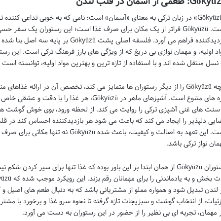
Gö: طعمی از آسمان در قلب لندن
«Gökyüzü» در زبان ترکی به معنای «آسمان» است؛ نامی که به خوبی تداعی کننده 
است. Gökyüzü فراتر از یک مکان برای صرف غذا است؛ این رستوران یک سفر
بازدیدکننده فراهم می آورد. فلسفه اصلی پش
اد اولیه، و مهمان نوازی بی دریغ که از ویژگی های بارز فرهنگ ترکی است. این ر
 نسل منتقل شده اند و با استفاده از تازه ترین و بهترین مواد اولیه، توانسته است
آنچه Gökyüzü را از دیگر رستوران ها متمایز می کند، تخصص آن در ارائه غذاه
مزه های متنوع است. آشپزهای ماهر در Gökyüzü، هر غذ
 سنت های غنی آشپزی ترکی را روایت می کند. از لحظه ورود، بوی خوش گوشت های ک
ایی دلپذیر را ایجاد می کند که باعث می شود هر بازدیدکننده احساس کند در قلب آ
است. این تعهد به اصالت و کیفیت، باعث شده 
مان نواز ترکی باشد.
رستوران Gökyüzü از همان ابتدا بر این باور بوده که غذا تنها برای سیر کردن
 لندن تبدیل شود و همواره مملو از مشتریانی باشد که به دنبال طعم های اصیل و 
ئیات، از انتخاب گوشت و سبزیجات تازه گرفته تا نحوه سرو غذا و برخورد با مشتریا
 مهمان، تجربه ای بی نظیر را از حضور در این رستوران به دست می آورد.