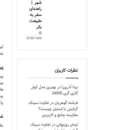
شهر |
راهنمای
سفر به
طبیعت
بکر
25/06/1404
ای
من
پی
نظرات کاربران
پی
بی
بیتا آذرپیرا
در
بهترین مدل کولر
ها
گازی گری 24000
چر
یا
فرشته گوهریان
در
تفاوت سینک
گرانیتی با استیل چیست؟
مقایسه جامع و کاربردی
غذ
ایمان روزبهانی
در
تفاوت سینک