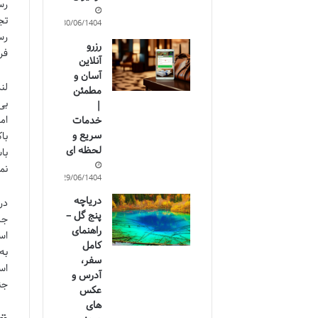
تج
30/06/1404
رزرو
فر
آنلاین
آسان و
لن
مطمئن
بی
|
ام
خدمات
سریع و
با
لحظه ای
با
نم
29/06/1404
دریاچه
پنج گل –
جل
راهنمای
کامل
سفر،
اس
آدرس و
جن
عکس
های