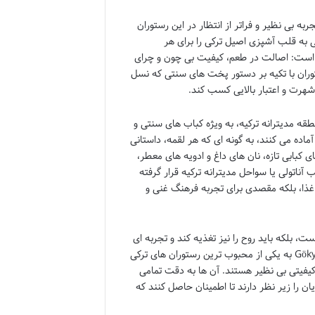
تجربه بی نظیر و فراتر از انتظار در این رستوران
 حسی به قلب آشپزی اصیل ترکی را برای هر
ت Gökyüzü بر پایه سه اصل بنا شده است: اصالت در طعم، کیفیت بی چون و چرای
ستوران با تکیه بر دستور پخت های سنتی که نسل
 شهرت و اعتبار بالایی کسب کند.
ای منطقه مدیترانه ترکیه، به ویژه کباب های سنتی و
ا را با دقت و عشقی خاص آماده می کنند، به گونه ای که هر لقمه، داستانی
بابی تازه، نان های داغ و ادویه های معطر،
ناتولی یا سواحل مدیترانه ترکیه قرار گرفته
Gökyüzü نه تنها مکانی برای صرف غذا، بلکه مقصدی برای تجربه فرهنگ غنی و
 شکم نیست، بلکه باید روح را نیز تغذیه کند و تجربه ای
لذت بخش و به یادماندنی را برای مهمانان رقم بزند. این رویکرد موجب شده که Gökyüzü به یکی از محبوب ترین رستوران های ترکی
کیفیتی بی نظیر هستند. آن ها به دقت تمامی
ن را زیر نظر دارند تا اطمینان حاصل کنند که