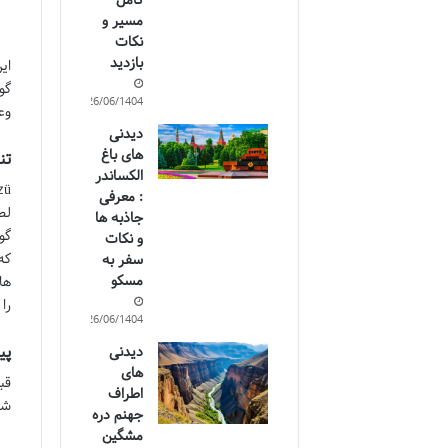
کامل
مسیر و
نکات
بازدید
ای
گو
26/06/1404
وع
دیدنی
های باغ
تن
الکساندر
: معرفی
لط
جاذبه ها
گو
و نکات
که
سفر به
مسکو
ها
را
26/06/1404
پی
دیدنی
های
قب
اطراف
شا
جهنم دره
مشگین