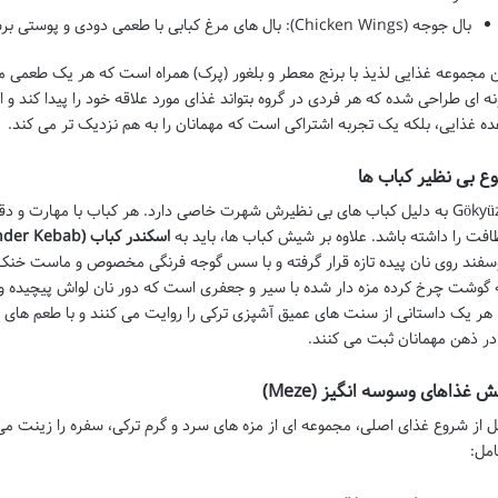
بال جوجه (Chicken Wings): بال های مرغ کبابی با طعمی دودی و پوستی برشته.
ن مجموعه غذایی لذیذ با برنج معطر و بلغور (پرک) همراه است که هر یک طعمی من
نه ای طراحی شده که هر فردی در گروه بتواند غذای مورد علاقه خود را پیدا کند و ا
ده غذایی، بلکه یک تجربه اشتراکی است که مهمانان را به هم نزدیک تر می کند.
وع بی نظیر کباب ها
Gökyüzü به دلیل کباب های بی نظیرش شهرت خاصی دارد. هر کباب با مهارت و د
افت را داشته باشد. علاوه بر شیش کباب ها، باید به
اسکندر کباب (Iskender Kebab)
سفند روی نان پیده تازه قرار گرفته و با سس گوجه فرنگی مخصوص و ماست خنک
 گوشت چرخ کرده مزه دار شده با سیر و جعفری است که دور نان لواش پیچیده 
 هر یک داستانی از سنت های عمیق آشپزی ترکی را روایت می کنند و با طعم های غ
 در ذهن مهمانان ثبت می کنند.
ش غذاهای وسوسه انگیز (Meze)
ل از شروع غذای اصلی، مجموعه ای از مزه های سرد و گرم ترکی، سفره را زینت می ب
مل: