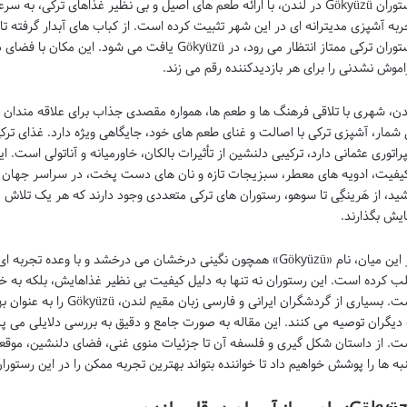
رستوران Gökyüzü در لندن، با ارائه طعم های اصیل و بی نظیر غذاهای ترکی،
ربه آشپزی مدیترانه ای در این شهر تثبیت کرده است. از کباب های آبدار گرفته تا 
رستوران ترکی ممتاز انتظار می رود، در Gökyüzü یافت می
اموش نشدنی را برای هر بازدیدکننده رقم می زند.
دن، شهری با تلاقی فرهنگ ها و طعم ها، همواره مقصدی جذاب برای علاقه مندان ب
 شمار، آشپزی ترکی با اصالت و غنای طعم های خود، جایگاهی ویژه دارد. غذای ت
پراتوری عثمانی دارد، ترکیبی دلنشین از تأثیرات بالکان، خاورمیانه و آناتولی است.
کیفیت، ادویه های معطر، سبزیجات تازه و نان های دست پخت، در سراسر جهان 
شید، از هَرینگِی تا سوهو، رستوران های ترکی متعددی وجود دارند که هر یک تلاش 
ایش بگذارند.
در این میان، نام «Gökyüzü» همچون نگینی درخشان می درخشد و با وعده
ب کرده است. این رستوران نه تنها به دلیل کیفیت بی نظیر غذاهایش، بلکه به 
است. بسیاری از گردشگران ایر
ت. از داستان شکل گیری و فلسفه آن تا جزئیات منوی غنی، فضای دلنشین، موقعی
به ها را پوشش خواهیم داد تا خواننده بتواند بهترین تجربه ممکن را در این رستورا