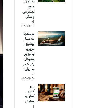
راهنمای
جامع
دسترسی
و سفر
31/06/1404
دوسفرنا
مه نیما
یوشیج |
مروری
جامع بر
سفرهای
پدر شعر
نو ایران
30/06/1404
رزرو
آنلاین
آسان و
مطمئن
|