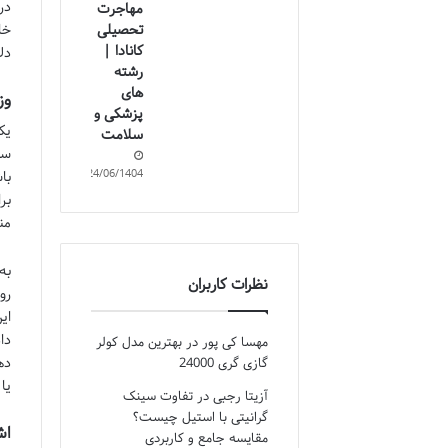
در
مهاجرت
خا
تحصیلی
کانادا |
دل
رشته
های
وز
پزشکی و
یک
سلامت
سو
24/06/1404
با
بر
من
نظرات کاربران
رو
ای
مهسا کی پور
در
بهترین مدل کولر
ده
گازی گری 24000
یا
آزیتا رجبی
در
تفاوت سینک
گرانیتی با استیل چیست؟
اش
مقایسه جامع و کاربردی