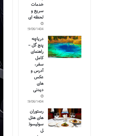
خدمات
سریع و
لحظه ای
29/06/1404
دریاچه
پنج گل –
راهنمای
کامل
سفر،
آدرس و
عکس
های
دیدنی
29/06/1404
رستوران
های هتل
سوئیسوت
ل