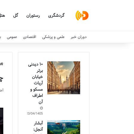
گردشگری
رستوران
گل
هتل
دوران خبر
علمی و پزشکی
اقتصادی
عمومی
ب
۱۰ دیدنی
برتر
چر
خیابان
آربات
مسکو و
آخری
اطراف
آن
20/04/1405
آبشار
آنجل: