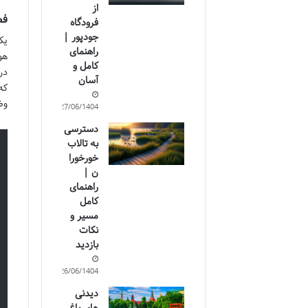
از
فض
فرودگاه
جودپور |
یک
راهنمای
هو
کامل و
در
آسان
که
وض
27/06/1404
دسترسی
به تالاب
خورخورا
ن |
راهنمای
کامل
مسیر و
نکات
بازدید
26/06/1404
دیدنی