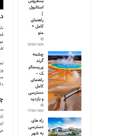
بسفروس
استانبول
|
دل
راهنمای
کامل +
بل
منو
فض
مو
28/06/1404
اف
چشمه
گرند
تج
پریسماتی
وز
ک –
مس
راهنمای
دل
کامل
دسترسی
چا
و بازدید
سف
27/06/1404
نا
راه های
ای
دسترسی
می
به شهر