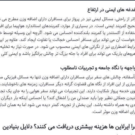
دغه های ایمنی در ارتفاع
اتر از راحتی، مسائل ایمنی نیز در پرواز برای مسافران دارای اضافه وزن مطرح می
یح کمربند ایمنی است. در بسیاری از موارد، کمربندهای استاندارد هواپیما برای افراد
تفاده از اکستندر یا کمربند بلندکننده احساس می شود. اگرچه این وسیله توسط خدم
خواست آن می تواند برای مسافر احساس خجالت یا تفاوت ایجاد کند. علاوه بر ا
ایط اضطراری نیز از نگرانی های ایمنی محسوب می شود. در صورت نیاز به تخلیه فو
هروهای باریک می تواند برای افراد با جثه بزرگ تر چالش برانگیز باشد و ایمنی کلی 
اجهه با نگاه جامعه و تجربیات نامطلوب
أسفانه، چالش های سفر برای مسافران دارای اضافه وزن تنها به مسائل فیزیکی محدو
یاری از این افراد از نگاه های قضاوت گرانه دیگر مسافران، زمزمه های ناخوشایند
ی خدمه پرواز شکایت دارند. این تجربیات می تواند سفر هوایی را به جای یک تج
یدن جملاتی نظیر چرا باید صندلی من را اشغال کند؟ یا احساس اینکه بار دیگرا
ی به همراه داشته باشد. این بخش از تجربه، کمتر دیده می شود اما به همان اندا
رای اضافه وزن موثر است.
ا ایرلاین ها هزینه بیشتری دریافت می کنند؟ دلایل بنیادین