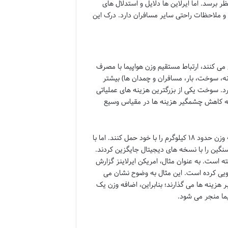
ر برسد. اما ایرلاین ها دلایل و استدلال های
و ملاحظات راحتی سایر مسافران دارد. درک این
می کنند، ارتباط مستقیم وزن هواپیما با مصرف
ه، سوخت، بار، مسافران و چمدان ها) بیشتر
رد. سوخت یکی از بزرگترین هزینه های عملیاتی
به کاهش چشمگیر هزینه ها در مقیاس وسیع
به عنوان مثال، در گذشته، خلبانان مجبور بودند دفترچه های راهنمای پرواز کاغذی به وزن حدود ۱۸ کیلوگرم را با خود حمل کنند. اما با
سنگین را با نسخه های دیجیتال جایگزین کردند.
است. به عنوان مثال، امریکن ایرلاینز گزارش
 در مصرف سوخت صرفه جویی کرده است. این مثال به وضوح نشان می
هزینه ها می گذارند؛ بنابراین، اضافه وزن یک
ما منجر می شود.