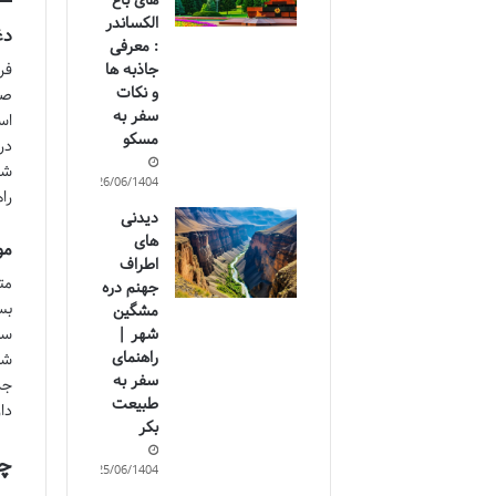
های باغ
الکساندر
دغ
: معرفی
جاذبه ها
فر
و نکات
صح
سفر به
اس
مسکو
در
شر
26/06/1404
را
دیدنی
های
مو
اطراف
مت
جهنم دره
بس
مشگین
شهر |
سو
راهنمای
شن
سفر به
جد
طبیعت
دا
بکر
چر
25/06/1404