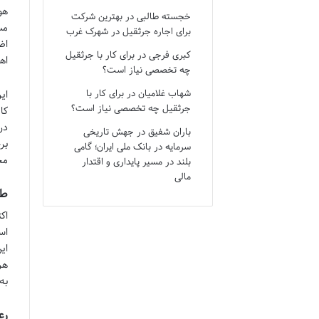
هو
خجسته طالبی
در
بهترین شرکت
مس
برای اجاره جرثقیل در شهرک غرب
اض
کبری فرجی
در
برای کار با جرثقیل
اه
چه تخصصی نیاز است؟
شهاب غلامیان
در
برای کار با
ای
جرثقیل چه تخصصی نیاز است؟
کا
در
باران شفیق
در
جهش تاریخی
سرمایه در بانک ملی ایران؛ گامی
مح
بلند در مسیر پایداری و اقتدار
مالی
طر
اک
اس
ای
هر
به
رع