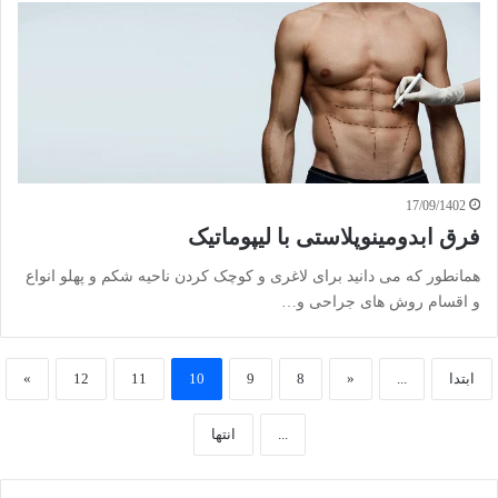
17/09/1402
فرق ابدومینوپلاستی با لیپوماتیک
همانطور که می دانید برای لاغری و کوچک کردن ناحیه شکم و پهلو انواع
و اقسام روش های جراحی و…
ابتدا
...
«
8
9
10
11
12
»
...
انتها