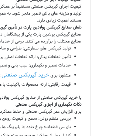
کیفیت اجزای گیربکس صنعتی مستقیماً بر عملکرد د
تولید و هزینه های بالای تعمیر منجر شود. به هم
هستند اهمیت زیادی دارد.
نقش صنایع گیربکس پولادین پارت در تأمین گی
صنایع گیربکس پولادین پارت
یکی از پیشگامان در 
صنایع مختلف را برآورده می کنند. برخی از خدمات
تولید گیربکس های سفارشی
: طراحی و سا
تأمین قطعات یدکی
: ارائه قطعات اصلی بر
خدمات تعمیر و نگهداری
: عیب یابی و تعمی
خرید گیربکس صنعتی
مشاوره برای
:
قیمت رقابتی
: ارائه محصولات باکیفیت با 
با
خرید گیربکس صنعتی
از
صنایع گیربکس پولادی
نکات نگهداری از اجزای گیربکس صنعتی
برای افزایش عمر گیربکس صنعتی و حفظ عملکرد اج
بررسی منظم روغن
: سطح و کیفیت روغن را
بازرسی قطعات
: چرخ دنده ها بلبرینگ ها 
کنترل دما
: از عملکرد صحیح سیستم خنک ک