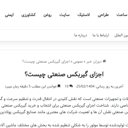
ساعت
طراحی
لاستیک
سایت
روغن
کشاورزی
ایمنی
ین الملل
ارتباط با ما
درباره ما
دوران خبر
»
عمومی
»
اجزای گیربکس صنعتی چیست؟
اجزای گیربکس صنعتی چیست؟
آخرین به روز رسانی: 25/02/1404
10
خواندن این مطلب 5 دقیقه زمان میبرد
لات و تجهیزات صنعتی است که نقش کلیدی در انتقال قدرت و تنظیم سرعت و گشتا
صی دارند. شناخت اجزای گیربکس صنعتی برای انتخاب و
خرید گیربکس صنعتی
م
بکس صنعتی نقش آن ها و اهمیت شرکت های معتبری مانند
صنایع گیربکس پولادین
ولیدشده توسط موتور را به شکلی تنظیم شده به بخش های مختلف ماشین آلات 