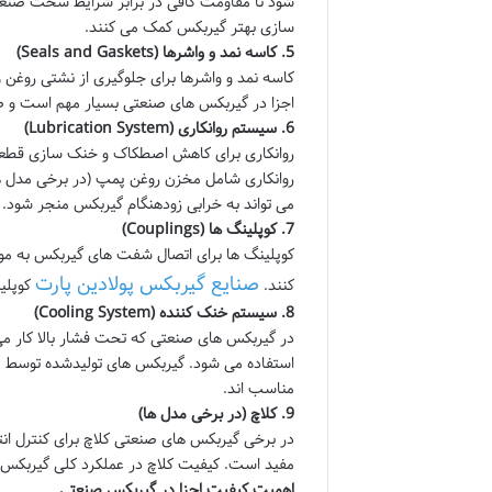
شود تا مقاومت کافی در برابر شرایط سخت صنع
سازی بهتر گیربکس کمک می کنند.
5.
کاسه نمد و واشرها (Seals and Gaskets)
کاسه نمد و واشرها برای جلوگیری از نشتی روغن 
اجزا در گیربکس های صنعتی بسیار مهم است و
ص
6.
سیستم روانکاری (Lubrication System)
روانکاری برای کاهش اصطکاک و خنک سازی قطع
روانکاری شامل مخزن روغن پمپ (در برخی مدل ها
می تواند به خرابی زودهنگام گیربکس منجر شود.
7.
کوپلینگ ها (Couplings)
کوپلینگ ها برای اتصال شفت های گیربکس به موتور
صنایع گیربکس پولادین پارت
کنند.
کوپلین
8.
سیستم خنک کننده (Cooling System)
در گیربکس های صنعتی که تحت فشار بالا کار می 
استفاده می شود. گیربکس های تولیدشده توسط
ص
مناسب اند.
9.
کلاچ (در برخی مدل ها)
در برخی گیربکس های صنعتی کلاچ برای کنترل انت
مفید است. کیفیت کلاچ در عملکرد کلی گیربکس ت
اهمیت کیفیت اجزا در گیربکس صنعتی