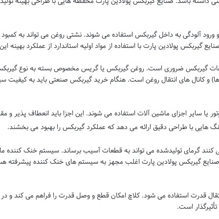
تی داشته باشد.
صنایع گیربکس پولادین پارت
محفظه هایی با طراحی بهینه تولید م
و ورود آلودگی به داخل گیربکس استفاده می شوند. نشتی روغن می تواند به کمبود
نایع گیربکس پولادین پارت
با استفاده از مواد اولیه استاندارد از عملکرد بهینه 
ات گیربکس ضروری است. روغن گیربکس یا گریس مخصوص بسته به نوع گیربکس ب
) و کانال های انتقال روغن است. هنگام
خرید گیربکس صنعتی
باید به کیفیت سی
 یا سایر اجزای ماشین آلات استفاده می شوند. این اجزا باید انعطاف پذیر و مقا
گ هایی با طراحی دقیق ارائه می دهد که عملکرد گیربکس را بهبود می بخشند.
کنند گرمای تولیدشده می تواند به قطعات آسیب برساند. سیستم خنک کننده مانند
نایع گیربکس پولادین پارت
اغلب مجهز به سیستم های خنک کننده پیشرفته هست
قال قدرت استفاده می شود. کلاچ امکان قطع و وصل قدرت را فراهم می کند و در ک
أثیرگذار است.