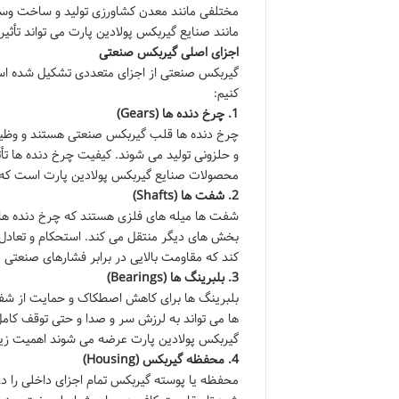
مختلفی مانند معدن کشاورزی تولید و ساخت وساز 
مانند
صنایع گیربکس پولادین پارت
می تواند تأثی
اجزای اصلی گیربکس صنعتی
گیربکس صنعتی از اجزای متعددی تشکیل شده است 
کنیم:
1.
چرخ دنده ها (Gears)
چرخ دنده ها قلب گیربکس صنعتی هستند و وظیفه ا
و حلزونی تولید می شوند. کیفیت چرخ دنده ها تأث
محصولات
صنایع گیربکس پولادین پارت
است که 
2.
شفت ها (Shafts)
شفت ها میله های فلزی هستند که چرخ دنده ها 
بخش های دیگر منتقل می کند. استحکام و تعاد
کند که مقاومت بالایی در برابر فشارهای صنعتی د
3.
بلبرینگ ها (Bearings)
بلبرینگ ها برای کاهش اصطکاک و حمایت از شفت
ها می تواند به لرزش سر و صدا و حتی توقف کا
گیربکس پولادین پارت
عرضه می شوند اهمیت زیاد
4.
محفظه گیربکس (Housing)
محفظه یا پوسته گیربکس تمام اجزای داخلی را در