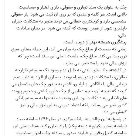
چک به عنوان یک سند تجاری و حقوقی، دارای اعتبار و حساسیت
بالایی است. هر کلمه و عددی که بر روی آن ثبت می شود، بار حقوقی
مشخصی دارد و کوچکترین خطایی می تواند منجر به مشکلات جبران
ناپذیری شود. از همین روست که گفته می شود، در دنیای مبادلات
مالی،
پیشگیری همیشه بهتر از درمان است.
زمانی که صحبت از مبلغ چک به میان می آید، این جمله معنای عمیق
تری پیدا می کند. مبلغ چک، ماهیت اصلی این سند است؛ چرا که
ارزش مالی تعهد را مشخص می سازد.
در گذشته، چک های سنتی به دلیل عدم وجود یک سیستم یکپارچه
نظارتی، با مشکلات زیادی همراه بودند. بسیاری از افراد به دلیل عدم
توانایی مالی یا ناآگاهی از قوانین، اقدام به صدور چک های بلامحل می
کردند که نتیجه آن، حجم عظیمی از چک های برگشتی و هجوم پرونده
های قضایی به دادگاه ها بود. این وضعیت، نه تنها به سیستم بانکی
کشور ضرر می رساند، بلکه اعتماد عمومی به این ابزار مالی را نیز
کاهش می داد.
در پاسخ به این چالش ها، بانک مرکزی در سال ۱۳۹۶ سامانه صیاد
(سامانه صدور یکپارچه دسته چک) را راه اندازی کرد. هدف اصلی این
سامانه، کنترل دقیق تر فرآیند صدور و مبادله چک، احراز صلاحیت