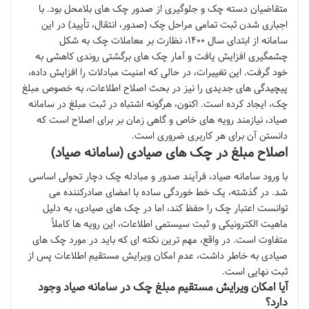
متقاضیان دسته چک و جلوگیری از صدور چک های بلامحل بود. با
اجباری شدن ثبت تمامی مراحل چک (صدور، انتقال، تأیید) در این
سامانه از ابتدای سال ۱۴۰۰، نظارت بر معاملات چک به شکل
چشمگیری افزایش یافت و آمار چک های برگشتی روندی کاهشی به
خود گرفت. این تغییرات، در حالی که امنیت مبادلات را افزایش داده،
پیچیدگی های جدیدی را نیز در بحث اصلاح اطلاعات، به خصوص مبلغ
چک، ایجاد کرده است. اکنون، هرگونه اشتباه در ثبت مبلغ در سامانه
صیاد، نیازمند رویه های خاص و گاهی زمان بر برای اصلاح است که
دانستن آن برای هر کاربری ضروری است.
اصلاح مبلغ در چک های صیادی (سامانه صیاد)
با ورود سامانه صیاد، فرآیند صدور و مبادله چک دچار تحولی اساسی
شد. در گذشته، یک خط خوردگی ساده با امضای صادرکننده می
توانست اعتبار چک را حفظ کند، اما در چک های صیادی، به دلیل
ماهیت الکترونیکی و ثبت سیستمی اطلاعات، این رویه ها کاملاً
متفاوت است. در واقع، مهم ترین نکته ای که باید در مورد چک های
صیادی به خاطر داشت، عدم امکان ویرایش مستقیم اطلاعات پس از
ثبت نهایی است.
آیا امکان ویرایش مستقیم مبلغ چک در سامانه صیاد وجود
دارد؟