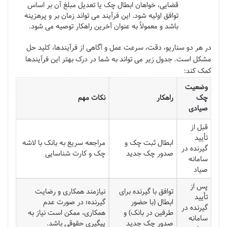
قضایی، خواهان ابطال چک یا تعدیل مبلغ آن بر اساس
توافق اولیه شود. این فرآیند می تواند زمان بر و پرهزینه
باشد و معمولاً به عنوان آخرین راهکار توصیه می شود.
در هر دو سناریو، دقت، سرعت عمل و آگاهی از فرآیندها، کلید حل
مشکل است. جدول زیر می تواند به شما در درک بهتر این فرآیندها
کمک کند:
وضعیت
چک
راهکار
نکات مهم
صیادی
قبل از
تأیید
ابطال ثبت چک و
مراجعه سریع به بانک با لاشه
گیرنده در
صدور چک جدید
چک و کارت شناسایی
سامانه
صیاد
پس از
توافق با گیرنده برای
نیازمند همکاری و رضایت
تأیید
ابطال (با حضور
گیرنده؛ در صورت عدم
گیرنده در
طرفین در بانک) و
همکاری، ممکن است نیاز به
سامانه
صدور چک جدید
پیگیری حقوقی باشد.