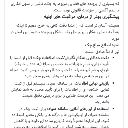
که بسیاری از پرونده های قضایی مربوط به چک، ناشی از سهل انگاری
یا عدم آگاهی از جزئیات قانونی بوده است.
پیشگیری بهتر از درمان: مراقبت های اولیه
همیشه آسان تر است که از ابتدا دقت کافی به خرج دهیم تا اینکه
بعداً به دنبال راهکاری برای حل یک مشکل پیچیده باشیم. این اصل در
مورد
نحوه اصلاح مبلغ چک
نیز کاملاً صادق است.
دقت حداکثری هنگام نگارش/ثبت اطلاعات چک:
قبل از امضا یا
تأیید نهایی، تمام جزئیات، به خصوص مبلغ (به عدد و حروف)،
تاریخ، و نام گیرنده را با دقت و حداقل دو بار بررسی کنید. عجله
در این مرحله می تواند به دردسرهای بعدی منجر شود.
بازبینی نهایی اطلاعات:
در سامانه صیاد، سیستم قبل از ثبت
نهایی، خلاصه ای از اطلاعات را برای تأیید مجدد به شما نمایش
می دهد. این فرصت طلایی را برای بازبینی دقیق غنیمت
بشمارید.
استفاده از ابزارهای آنلاین سامانه صیاد:
برای ثبت چک در
سامانه صیاد، از اپلیکیشن ها و درگاه های بانکی معتبر استفاده
کنید. این ابزارها معمولاً رابط کاربری ساده ای دارند و با کاهش
خطای انسانی، به شما کمک می کنند تا اطلاعات را به درستی