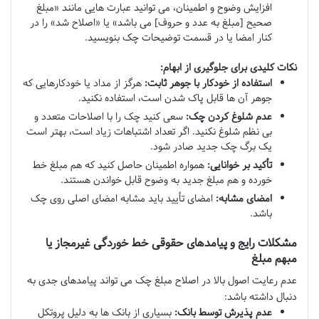
افزایش وضوح و اطمینان، می توانید عبارت هایی مانند «مبلغ
صحیح [مبلغ به عدد و حروف] می باشد» یا «اصلاح شد» را در
کنار امضا یا در قسمت توضیحات چک بنویسید.
نکات کلیدی برای جلوگیری از ابهام:
استفاده از خودکار با جوهر ثابت:
هرگز از مداد یا خودکارهایی که
جوهر آن ها قابل پاک شدن است، استفاده نکنید.
عدم شلوغ کردن چک:
سعی کنید چک را با اصلاحات متعدد و
بی نظم شلوغ نکنید. اگر تعداد اشتباهات زیاد است، بهتر است
یک برگ چک جدید صادر شود.
تأکید بر خوانایی:
همواره اطمینان حاصل کنید که هم مبلغ خط
خورده و هم مبلغ جدید به وضوح قابل خواندن هستند.
امضای مشابه:
امضای تأیید باید مشابه امضای اصلی روی چک
باشد.
مشکلات رایج و پیامدهای حقوقی خط خوردگی غیرمجاز یا
مبهم مبلغ
عدم رعایت اصول بالا در اصلاح مبلغ چک می تواند پیامدهای جدی به
دنبال داشته باشد:
عدم پذیرش توسط بانک:
بسیاری از بانک ها به دلیل پروتکل