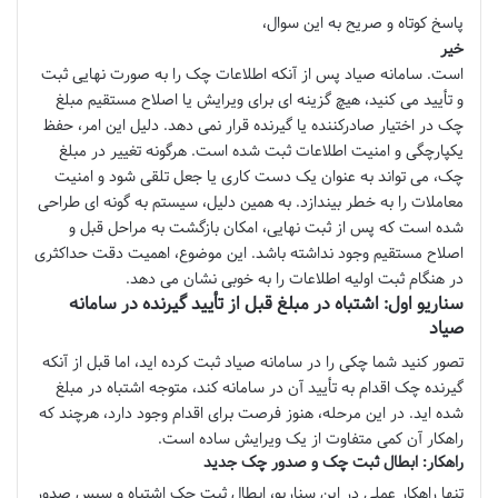
پاسخ کوتاه و صریح به این سوال،
خیر
است. سامانه صیاد پس از آنکه اطلاعات چک را به صورت نهایی ثبت
و تأیید می کنید، هیچ گزینه ای برای ویرایش یا اصلاح مستقیم مبلغ
چک در اختیار صادرکننده یا گیرنده قرار نمی دهد. دلیل این امر، حفظ
یکپارچگی و امنیت اطلاعات ثبت شده است. هرگونه تغییر در مبلغ
چک، می تواند به عنوان یک دست کاری یا جعل تلقی شود و امنیت
معاملات را به خطر بیندازد. به همین دلیل، سیستم به گونه ای طراحی
شده است که پس از ثبت نهایی، امکان بازگشت به مراحل قبل و
اصلاح مستقیم وجود نداشته باشد. این موضوع، اهمیت دقت حداکثری
در هنگام ثبت اولیه اطلاعات را به خوبی نشان می دهد.
سناریو اول: اشتباه در مبلغ قبل از تأیید گیرنده در سامانه
صیاد
تصور کنید شما چکی را در سامانه صیاد ثبت کرده اید، اما قبل از آنکه
گیرنده چک اقدام به تأیید آن در سامانه کند، متوجه اشتباه در مبلغ
شده اید. در این مرحله، هنوز فرصت برای اقدام وجود دارد، هرچند که
راهکار آن کمی متفاوت از یک ویرایش ساده است.
راهکار: ابطال ثبت چک و صدور چک جدید
تنها راهکار عملی در این سناریو، ابطال ثبت چک اشتباه و سپس صدور