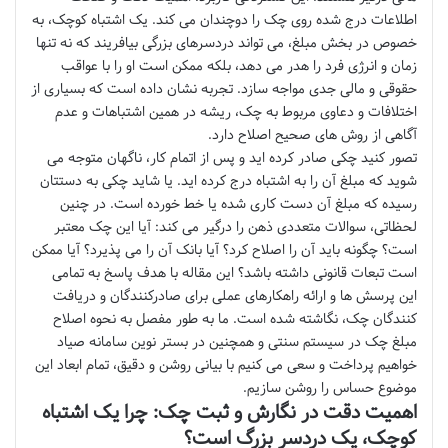
اطلاعات درج شده روی چک را دوچندان می کند. یک اشتباه کوچک، به
خصوص در بخش مبلغ، می تواند دردسرهای بزرگی بیافریند که نه تنها
زمان و انرژی فرد را هدر می دهد، بلکه ممکن است او را با عواقب
حقوقی و مالی جدی مواجه سازد. تجربه نشان داده است که بسیاری از
اختلافات و دعاوی مربوط به چک، ریشه در همین اشتباهات و عدم
آگاهی از روش های صحیح اصلاح دارد.
تصور کنید چکی صادر کرده اید و پس از اتمام کار، ناگهان متوجه می
شوید که مبلغ آن را به اشتباه درج کرده اید. یا شاید چکی به دستتان
رسیده که مبلغ آن دست کاری شده یا خط خورده است. در چنین
لحظاتی، سوالات متعددی ذهن را درگیر می کند: آیا این چک معتبر
است؟ چگونه باید آن را اصلاح کرد؟ آیا بانک آن را می پذیرد؟ آیا ممکن
است تبعات قانونی داشته باشد؟ این مقاله با هدف پاسخ به تمامی
این پرسش ها و ارائه راهکارهای عملی برای صادرکنندگان و دریافت
کنندگان چک، نگاشته شده است. ما به طور مفصل به نحوه اصلاح
مبلغ چک در سیستم سنتی و همچنین در بستر نوین سامانه صیاد
خواهیم پرداخت و سعی می کنیم با بیانی روشن و دقیق، تمام ابعاد این
موضوع حساس را روشن سازیم.
اهمیت دقت در نگارش و ثبت چک: چرا یک اشتباه
کوچک، یک دردسر بزرگ است؟