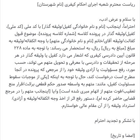
ریاست محترم شعبه اجرای احکام کیفری [نام شهرستان]
با سلام و عرض ادب،
احتراماً، اینجانب [نام و نام خانوادگی کفیل/وثیقه گذار] با کد ملی [کد ملی]،
کفیل/وثیقه گذار در پرونده کلاسه [شماره کلاسه پرونده]، موضوع قبول
کفالت/وثیقه آقای/خانم [نام و نام خانوادگی متهم] با وجه الکفاله/وثیقه به
مبلغ [مبلغ به ریال] ریال، به استحضار می رساند: با توجه به ماده ۲۲۸
قانون آیین دادرسی کیفری که اشعار می دارد کفیل یا وثیقه گذار در هر
مرحله از تحقیقات و دادرسی با معرفی و تحویل متهم می تواند، حسب
مورد، رفع مسؤولیت یا آزادی وثیقه خود را از مرجعی که پرونده در آنجا
مطرح است درخواست کند، حال با توجه به اینکه [یکی از موجبات سقوط
مسئولیت کفیل، مانند: متهم به واسطه صدور حکم قطعی برائت/قرار منع
تعقیب/فوت متهم از اتهام مبری شده است] و/یا [اینجانب متهم را در مرجع
قضایی حاضر کرده ام]، دستور رفع اثر از اخذ وجه الکفاله/وثیقه و آزادی/
استرداد وثیقه را از آن مقام عالی خواستارم.
با تشکر و تجدید احترام
[امضا و تاریخ]