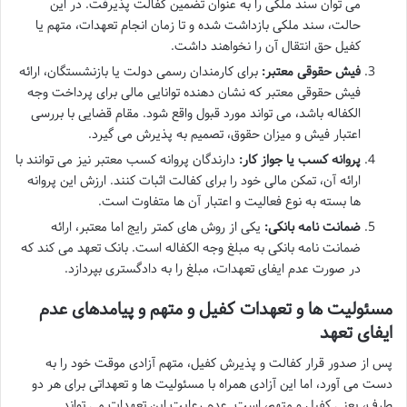
می توان سند ملکی را به عنوان تضمین کفالت پذیرفت. در این
حالت، سند ملکی بازداشت شده و تا زمان انجام تعهدات، متهم یا
کفیل حق انتقال آن را نخواهند داشت.
فیش حقوقی معتبر:
برای کارمندان رسمی دولت یا بازنشستگان، ارائه
فیش حقوقی معتبر که نشان دهنده توانایی مالی برای پرداخت وجه
الکفاله باشد، می تواند مورد قبول واقع شود. مقام قضایی با بررسی
اعتبار فیش و میزان حقوق، تصمیم به پذیرش می گیرد.
پروانه کسب یا جواز کار:
دارندگان پروانه کسب معتبر نیز می توانند با
ارائه آن، تمکن مالی خود را برای کفالت اثبات کنند. ارزش این پروانه
ها بسته به نوع فعالیت و اعتبار آن ها متفاوت است.
ضمانت نامه بانکی:
یکی از روش های کمتر رایج اما معتبر، ارائه
ضمانت نامه بانکی به مبلغ وجه الکفاله است. بانک تعهد می کند که
در صورت عدم ایفای تعهدات، مبلغ را به دادگستری بپردازد.
مسئولیت ها و تعهدات کفیل و متهم و پیامدهای عدم
ایفای تعهد
پس از صدور قرار کفالت و پذیرش کفیل، متهم آزادی موقت خود را به
دست می آورد، اما این آزادی همراه با مسئولیت ها و تعهداتی برای هر دو
طرف، یعنی کفیل و متهم، است. عدم رعایت این تعهدات می تواند