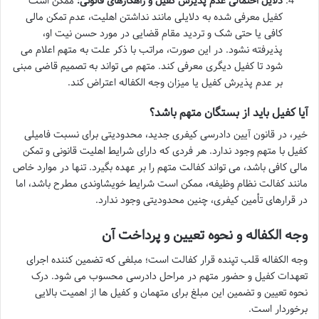
دلایل احتمالی عدم پذیرش کفیل و راهکارهای قانونی:
ممکن است
کفیل معرفی شده به دلایلی مانند نداشتن اهلیت، عدم تمکن مالی
کافی یا حتی شک و تردید مقام قضایی در مورد حسن نیت او،
پذیرفته نشود. در این صورت، مراتب با ذکر علت به متهم اعلام می
شود تا کفیل دیگری معرفی کند. متهم می تواند به تصمیم قاضی مبنی
بر عدم پذیرش کفیل یا میزان وجه الکفاله اعتراض کند.
آیا کفیل باید از بستگان متهم باشد؟
خیر، در قانون آیین دادرسی کیفری جدید، محدودیتی برای نسبت فامیلی
کفیل با متهم وجود ندارد. هر فردی که دارای شرایط اهلیت قانونی و تمکن
مالی کافی باشد، می تواند کفالت متهم را بر عهده بگیرد. تنها در موارد خاص
مانند کفالت نظام وظیفه، ممکن است شرایط خویشاوندی مطرح باشد، اما
در قرارهای تأمین کیفری، چنین محدودیتی وجود ندارد.
وجه الکفاله و نحوه تعیین و پرداخت آن
وجه الکفاله قلب تپنده قرار کفالت است؛ مبلغی که تضمین کننده اجرای
تعهدات کفیل و حضور متهم در مراحل دادرسی محسوب می شود. درک
نحوه تعیین و تضمین این مبلغ برای متهمان و کفیل ها از اهمیت بالایی
برخوردار است.