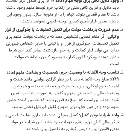
وجود دلایل کافی برای توجه اتهام (ماده ۲۱۷):
برای صدور قرار کفالت،
باید دلایل و قراین کافی مبنی بر ارتکاب جرم توسط متهم وجود داشته
باشد تا مقام قضایی بتواند اتهام را به او متوجه سازد. بدون وجود این
دلایل، صدور قرار تأمین کیفری توجیه قانونی نخواهد داشت.
عدم ضرورت بازداشت موقت برای تکمیل تحقیقات یا جلوگیری از فرار
و تبانی:
اگر مقام قضایی تشخیص دهد که بازداشت موقت متهم برای
تکمیل تحقیقات، جلوگیری از فرار او یا تبانی با سایر اشخاص ضرورتی
ندارد، می تواند قرار کفالت را به جای بازداشت صادر کند. این شرط
نشان دهنده رویکرد قانون گذار به محدود کردن بازداشت موقت
است.
تناسب وجه الکفاله با وضعیت جرم، شخصیت و بضاعت متهم (ماده
۲۱۹):
مبلغ وجه الکفاله باید با در نظر گرفتن عواملی مانند شدت و
اهمیت جرم ارتکابی، میزان خسارت وارده به بزه دیده، و همچنین
وضعیت مالی و شخصیتی متهم و کفیل، به صورت متناسب تعیین
شود. هدف این است که مبلغ به قدری باشد که تضمین کننده حضور
متهم بوده و در عین حال، برای متهم و کفیل غیرقابل تحمل نباشد.
واجد شرایط بودن کفیل:
کفیل معرفی شده باید دارای اهلیت قانونی و
تمکن مالی کافی برای ایفای تعهدات خود باشد. این شرایط در مواد
بعدی قانون آیین دادرسی کیفری به تفصیل بیان شده اند.