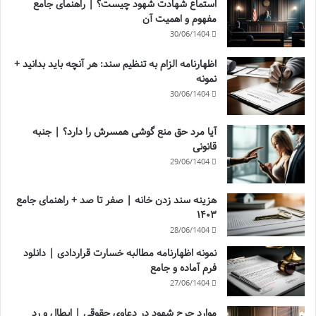
استماع شهادت شهود چیست؟ | راهنمای جامع
مفهوم و اهمیت آن
30/06/1404
اظهارنامه الزام به تنظیم سند: هر آنچه باید بدانید +
نمونه
30/06/1404
آیا مرد حق منع گوشی همسرش را دارد؟ | جنبه
قانونی
29/06/1404
هزینه سند زدن خانه | صفر تا صد + راهنمای جامع
۱۴۰۳
28/06/1404
نمونه اظهارنامه مطالبه خسارت قراردادی | دانلود
فرم آماده و جامع
27/06/1404
موارد جرح شهود در دعاوی حقوقی | ابطال و رد