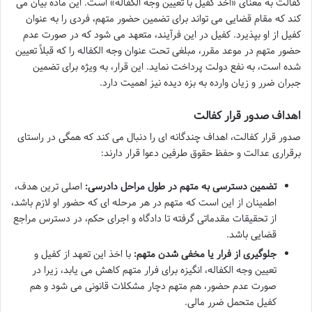
کفالت به معنای «اخذ کفیل با تعیین وجه الکفاله» است. این ماده بیان می
کند که مقام قضایی می تواند برای تضمین حضور متهم، فردی را به عنوان
کفیل از او بپذیرد. کفیل در این فرآیند، متعهد می شود که در صورت عدم
حضور متهم در موعد مقرر، مبلغی تحت عنوان وجه الکفاله را که قبلاً تعیین
شده است، به نفع دولت پرداخت نماید. این قرار، به ویژه برای تضمین
جبران ضرر و زیان وارده به بزه دیده نیز اهمیت دارد.
اهداف صدور قرار کفالت
صدور قرار کفالت، اهداف چندگانه ای را دنبال می کند که همگی در راستای
برقراری عدالت و حفظ حقوق طرفین دعوا قرار دارند:
تضمین دسترسی به متهم در طول مراحل دادرسی:
اصلی ترین هدف،
اطمینان از این است که متهم در هر مرحله ای که حضور او لازم باشد،
از تحقیقات مقدماتی گرفته تا دادگاه و اجرای حکم، در دسترس مراجع
قضایی باشد.
جلوگیری از فرار یا مخفی شدن متهم:
با اخذ این تعهد از کفیل و
تعیین وجه الکفاله، انگیزه برای فرار متهم کاهش می یابد، زیرا در
صورت عدم حضور، هم متهم دچار مشکلات قانونی می شود و هم
کفیل متحمل ضرر مالی.