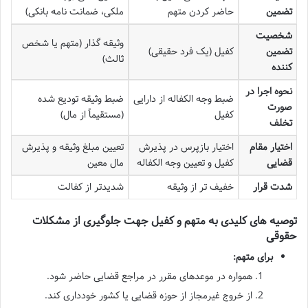
تضمین
حاضر کردن متهم
ملکی، ضمانت نامه بانکی)
شخصیت
وثیقه گذار (متهم یا شخص
تضمین
کفیل (یک فرد حقیقی)
ثالث)
کننده
نحوه اجرا در
ضبط وجه الکفاله از دارایی
ضبط وثیقه تودیع شده
صورت
کفیل
(مستقیماً از مال)
تخلف
اختیار مقام
اختیار بازپرس در پذیرش
تعیین مبلغ وثیقه و پذیرش
قضایی
کفیل و تعیین وجه الکفاله
مال معین
شدت قرار
خفیف تر از وثیقه
شدیدتر از کفالت
توصیه های کلیدی به متهم و کفیل جهت جلوگیری از مشکلات
حقوقی
برای متهم:
همواره در موعدهای مقرر در مراجع قضایی حاضر شود.
از خروج غیرمجاز از حوزه قضایی یا کشور خودداری کند.