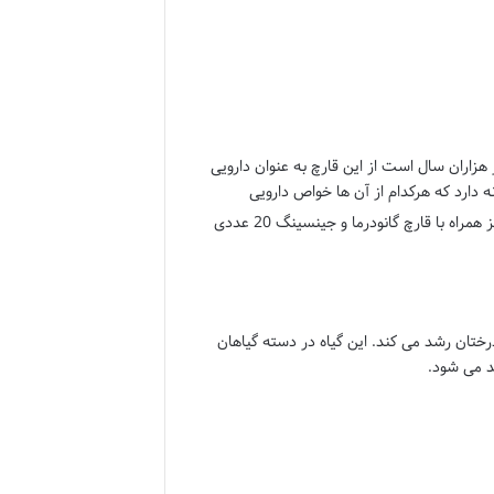
زاران سال است از این قارچ به عنوان دارویی
در کشورهای آسیای شرقی استفاده می شود، قارچ گانودرما دارای قدمت 400 ساله زیستی می باشد و بیش از 80 گونه دارد که هرکدام از آن ها خواص دارویی
را به دور از نور خورشید، رطوبت نگه داری کنید. قهوه فوری سوپریم دکتر بیز همراه با قارچ گانودرما و جینسینگ 20 عددی
درختان رشد می کند. این گیاه در دسته گیاهان
ید می شود.