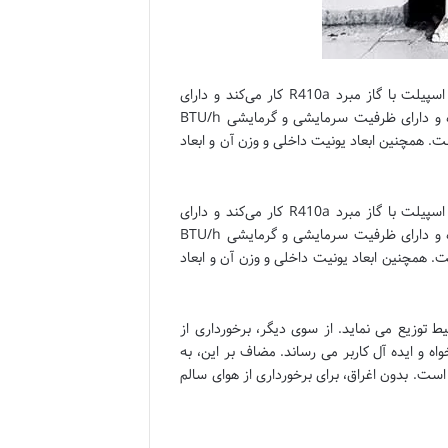
نوع کمپرسور این مدل از داکت اسپلیت این شرکت از نوع روتاری است. این اسپیلت با گاز مبرد R410a کار می‌کند و دارای
برچسب انرژی A، کیت اینورتر است. نوع و جریان برق مصرفی این اسپلیت به ترتیب سه فاز و ۳۸۰ ولت و ۵ الی ۶ آمپر بوده و دارای ظرفیت سرمایشی و گرمایشی BTU/h
ت. حداکثر صدای یونیت داخلی و یونیت خارجی به ترتیب ۳۸/۴۰/۴۲ و ۵۱/۵۲ دسی بل است. همچنین ابعاد یونیت داخلی و وزن آن و ابعاد
نوع کمپرسور این مدل از داکت اسپلیت این شرکت از نوع روتاری است. این اسپیلت با گاز مبرد R410a کار می‌کند و دارای
برچسب انرژی A، کیت اینورتر است. نوع و جریان برق مصرفی این اسپلیت به ترتیب سه فاز و ۳۸۰ ولت و ۷ الی ۸ آمپر بوده و دارای ظرفیت سرمایشی و گرمایشی BTU/h
حداکثر صدای یونیت داخلی و یونیت خارجی به ترتیب ۴۳/۴۰/۳۸ و ۵۲/۵۴ دسی بل است. همچنین ابعاد یونیت داخلی و وزن آن و ابعاد
ای کاملا پاکیزه و سالم و تمیز را در محیط توزیع می نماید. از سوی دیگر، برخورداری از
ان به شرایط دلخواه و ایده آل کاربر می رساند. مضاف بر این، به
ست. بدون اغراق، برای برخورداری از هوای سالم