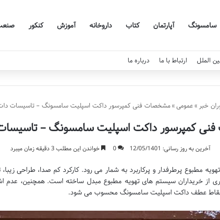
سامسونگ
آپارتمان
کتاب
داروخانه
آموزش
کنکور
صنعت
ین الملل
ارتباط با ما
درباره ما
ان خبر
»
عمومی
»
مشخصات فنی کمپرسور داکت اسپلیت سامسونگ – تاسیسات دات 
نی کمپرسور داکت اسپلیت سامسونگ – تاسیسات 
آخرین به روز رسانی: 12/05/1401
0
خواندن این مطلب 3 دقیقه زمان میبرد
 مطبوع پرطرفدار و پرکاربرد به شمار می رود. کارکرد کم صدا، طراحی زیبا، 
ری از خریداران سیستم های تهویه مطبوع مبدل ساخته است. همچنین، عدم ا
، از نقاط عطف داکت اسپلیت سامسونگ محسوب می شود.