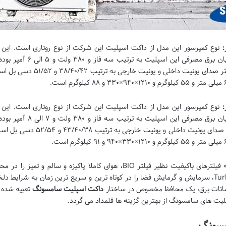
:
42000 و ظرفیت سرمایشی تن ۳.۵ اس
:
48000 و ظرفیت سرمایشی تن ۴ است. 
داکت اسپلیت برند سامسونگ با مجهز شدن به فیلترهای باکیفیت نظیر فیلتر BIO، هو
سیستم های کاربردی مانند سیستم Turbo Cooling، سرمایش و گرمایش فضا را در کوتاه ترین و سریع ترین زم
وسانات برق، یک محافظ مخصوص در ساختار
داکت اسپلیت سامسونگ
تعبیه شده ا
لیت های سامسونگ از بهترین گزینه ها قلمداد می گردد.
مسونگ